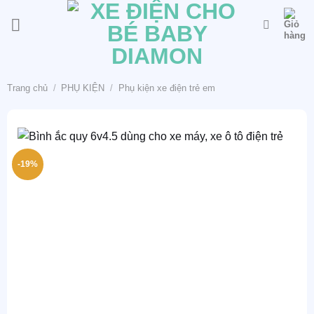
Bỏ
qua
nội
dung
Trang chủ
/
PHỤ KIỆN
/
Phụ kiện xe điện trẻ em
-19%