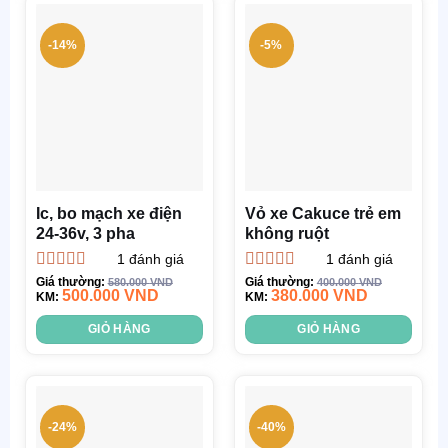
-14%
-5%
Ic, bo mạch xe điện
Vỏ xe Cakuce trẻ em
24-36v, 3 pha
không ruột
1
đánh giá
1
đánh giá
Được xếp
Được xếp
Giá thường:
Giá thường:
580.000
VND
400.000
VND
500.000
VND
380.000
VND
hạng
KM:
5.00
5
hạng
KM:
5.00
5
sao
sao
GIỎ HÀNG
GIỎ HÀNG
-24%
-40%