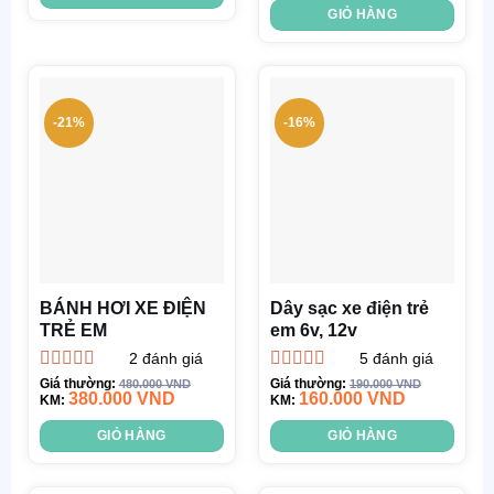
GIỎ HÀNG
-21%
-16%
BÁNH HƠI XE ĐIỆN
Dây sạc xe điện trẻ
TRẺ EM
em 6v, 12v
2
đánh giá
5
đánh giá
Được xếp
Được xếp
Giá thường:
Giá thường:
480.000
VND
190.000
VND
380.000
VND
160.000
VND
hạng
KM:
4.50
hạng
KM:
4.80
5
5 sao
sao
GIỎ HÀNG
GIỎ HÀNG