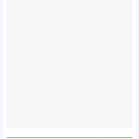
———————————————————-——————