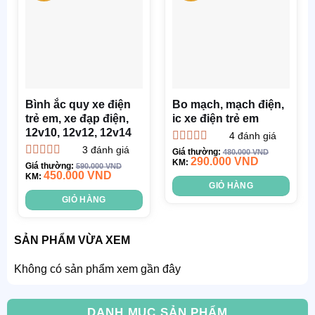
Bình ắc quy xe điện
Bo mạch, mạch điện,
trẻ em, xe đạp điện,
ic xe điện trẻ em
12v10, 12v12, 12v14
4
đánh giá
3
đánh giá
Được xếp
Giá thường:
480.000
VND
290.000
VND
hạng
KM:
5.00
5
Được xếp
Giá thường:
590.000
VND
sao
450.000
VND
hạng
KM:
5.00
5
GIỎ HÀNG
sao
GIỎ HÀNG
SẢN PHẨM VỪA XEM
Không có sản phẩm xem gần đây
DANH MỤC SẢN PHẨM