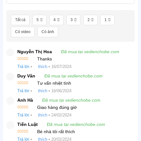
Tất cả
5
4
3
2
1
Có video
Có ảnh
Nguyễn Thị Hoa
Đã mua tại xedienchobe.com
Thanks
Được
Trả lời
•
thích
•
16/07/2024
xếp hạng
4
5 sao
Duy Văn
Đã mua tại xedienchobe.com
Tư vấn nhiệt tình
Được xếp
Trả lời
•
thích
•
16/06/2024
hạng
5
5
sao
Anh Hà
Đã mua tại xedienchobe.com
Giao hàng đúng giờ
Được
Trả lời
•
thích
•
24/02/2024
xếp hạng
4
5 sao
Tiến Luật
Đã mua tại xedienchobe.com
Bé nhà tôi rất thích
Được xếp
Trả lời
•
thích
•
20/02/2024
hạng
5
5