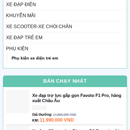
XE ĐẠP ĐIỆN
KHUYỄN MÃI
XE SCOOTER-XE CHÒI CHÂN
XE ĐẠP TRẺ EM
PHỤ KIỆN
Phụ kiện xe điện trẻ em
BÁN CHẠY NHẤT
Xe đạp trợ lực gấp gọn Favoto F1 Pro, hàng
xuất Châu Âu
Được
Giá thường:
14.990.000
VND
xếp
11.990.000
VND
KM:
hạng
0