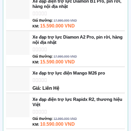
Xe đạp điện trợ lực Diamon B1 Pro, pin rời,
5
hàng nội địa nhật
sao
Được
Giá thường:
17.990.000
VND
xếp
15.590.000
VND
KM:
hạng
0
Xe đạp trợ lực Diamon A2 Pro, pin rời, hàng
5
nội địa nhật
sao
Được
Giá thường:
17.990.000
VND
xếp
15.590.000
VND
KM:
hạng
0
Xe đạp trợ lực điện Mango M26 pro
5
sao
Được
Giá: Liên Hệ
xếp
hạng
Xe đạp điện trợ lực Rapidx R2, thương hiệu
0
Việt
5
sao
Được
Giá thường:
12.990.000
VND
xếp
10.590.000
VND
KM:
hạng