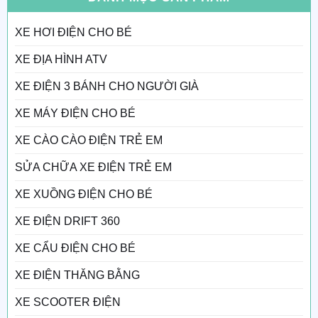
XE HƠI ĐIỆN CHO BÉ
XE ĐỊA HÌNH ATV
XE ĐIỆN 3 BÁNH CHO NGƯỜI GIÀ
XE MÁY ĐIỆN CHO BÉ
XE CÀO CÀO ĐIỆN TRẺ EM
SỬA CHỮA XE ĐIỆN TRẺ EM
XE XUỒNG ĐIỆN CHO BÉ
XE ĐIỆN DRIFT 360
XE CẨU ĐIỆN CHO BÉ
XE ĐIỆN THĂNG BẰNG
XE SCOOTER ĐIỆN