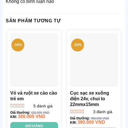
Không có bình luận nào
SẢN PHẨM TƯƠNG TỰ
-10%
-20%
Vỏ và ruột xe cào cào
Cục sạc xe xuồng
trẻ em
điện 24v, chui to
22mmx15mm
5
đánh giá
3
đánh giá
Được xếp
Giá thường:
420.000
VND
380.000
VND
hạng
KM:
5.00
5
Được xếp
Giá thường:
490.000
VND
sao
390.000
VND
hạng
KM:
5.00
5
GIỎ HÀNG
sao