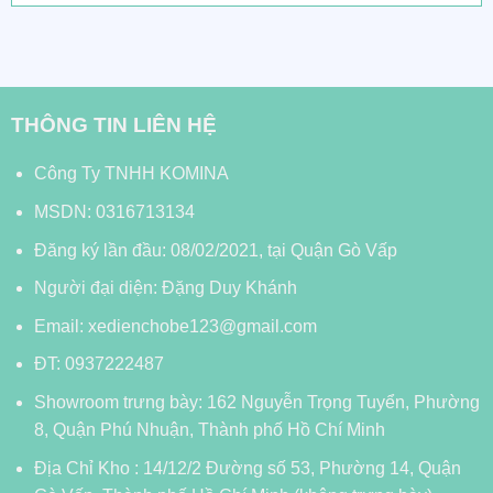
0
5
sao
THÔNG TIN LIÊN HỆ
Công Ty TNHH KOMINA
MSDN: 0316713134
Đăng ký lần đầu: 08/02/2021, tại Quận Gò Vấp
Người đại diện: Đặng Duy Khánh
Email: xedienchobe123@gmail.com
ĐT: 0937222487
Showroom trưng bày: 162 Nguyễn Trọng Tuyển, Phường
8, Quận Phú Nhuận, Thành phố Hồ Chí Minh
Địa Chỉ Kho : 14/12/2 Đường số 53, Phường 14, Quận