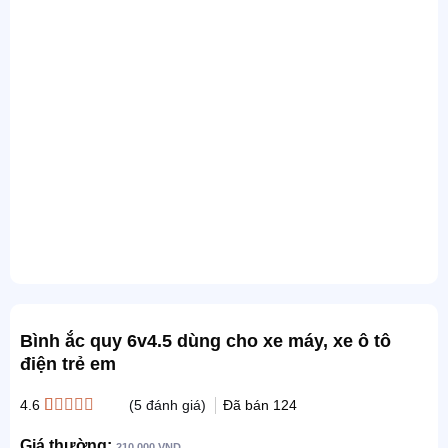
Bình ắc quy 6v4.5 dùng cho xe máy, xe ô tô
điện trẻ em
(
5
đánh giá)
Đã bán
124
4.6
4.6
5
trên 5
dựa trên
Giá thường:
210.000
VND