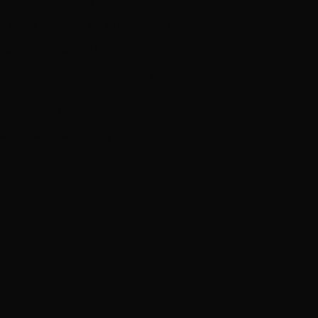
háo cả 4 bánh để lấy đủ số máy móc ra.
thông tin, thông số kỹ thuật của sản phẩm
p cắm nhầm dây nối điện
khi lắp ráp lại như ban đầu. Việc lau chùi
h đầy đủ như ban đầu.
o trì, nâng cấp những loại xe điện đồ chơi