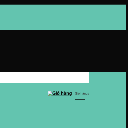
Giỏ hàng /
0
VND