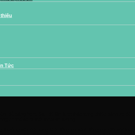
 thiệu
in Tức
tiện, dễ dàng hơn. Sau đó lần lượt tháo từng chiếc bánh xe để c
g có thể sẽ bị thất thoát số lượng.
 thường sẽ có 2 dạng là 2 động cơ và 4 động cơ. Đối với loại 