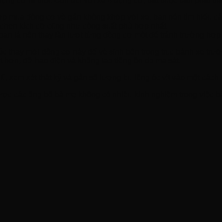
 động cơ ra thôi. Còn đối với xe 4 động cơ, bắt buộc bạn phải t
p mua động cơ về gắn không khớp với xe, bạn nên tìm hiểu các 
a chọn kích cỡ cũng như công suất phù hợp nhất.
o bạn là nên thay lần lượt từng động cơ một để tránh trường hợ
thay mới động cơ này để vệ sinh bên trong trục bánh xe trước 
 hơn, đỡ hao điện và không tạo tiếng ồn do ma sát.
cũ, xem xét thật kỹ và gắn số lượng bu lông óc vít vào một các
được các ông bố bà mẹ không có nhiều kinh nghiệm trong việc bả