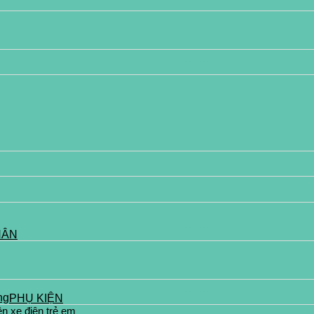
HÂN
PHỤ KIỆN
ện xe điện trẻ em