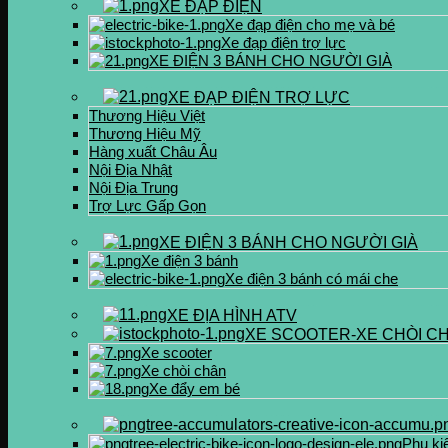
XE ĐẠP ĐIỆN
Xe đạp điện cho mẹ và bé
Xe đạp điện trợ lực
XE ĐIỆN 3 BÁNH CHO NGƯỜI GIÀ
XE ĐẠP ĐIỆN TRỢ LỰC
Thương Hiệu Việt
Thương Hiệu Mỹ
Hàng xuất Châu Âu
Nội Địa Nhật
Nội Địa Trung
Trợ Lực Gấp Gọn
XE ĐIỆN 3 BÁNH CHO NGƯỜI GIÀ
Xe điện 3 bánh
Xe điện 3 bánh có mái che
XE ĐỊA HÌNH ATV
XE SCOOTER-XE CHÒI C
Xe scooter
Xe chòi chân
Xe đẩy em bé
Phụ ki