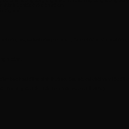
g bộ phận tương đối giống nhau nên cách lắp cũng tương đồng
 thành 1 chiếc ô tô điện trẻ em.
ới đây nhé.
hởi động xe, và test động cơ, nhạc, đèn còi đảm bảo hoạt động
ăng 4 bánh.
 đảm bảo hoạt động bình thường. Sau đó, cài chốt và vít ốc để c
ể cố định ghế chắc chắn hơn (nếu xe có chỗ vít ốc).