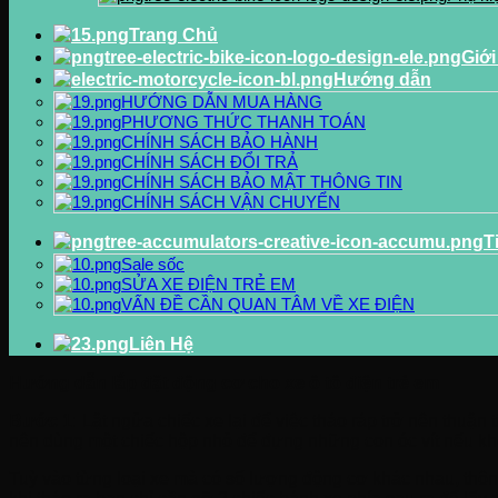
Trang Chủ
Giới
Hướng dẫn
HƯỚNG DẪN MUA HÀNG
PHƯƠNG THỨC THANH TOÁN
CHÍNH SÁCH BẢO HÀNH
CHÍNH SÁCH ĐỔI TRẢ
CHÍNH SÁCH BẢO MẬT THÔNG TIN
CHÍNH SÁCH VẬN CHUYỂN
T
Sale sốc
SỬA XE ĐIỆN TRẺ EM
VẤN ĐỀ CẦN QUAN TÂM VỀ XE ĐIỆN
Liên Hệ
Hướng dẫn lắp đặt động cơ cho xe ô tô điện trẻ em
Bước 1:
Lật ngửa chiếc xe lại để việc tháo ráp trở nên thuận 
nên dùng một chiếc hộp nhỏ để đựng những con óc vít nếu khôn
Tuỳ vào từng loại xe mà có số lượng động cơ khác nhau, thông