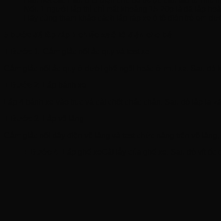
Hầu hết các mẫu ô tô điện cho bé được cấu tạo từ nhữn
Nếu 1 người lắp thì chỉ mất khoảng 15-20p là đã lắp hoàn
Hãy cùng tham khảo cách lắp ráp xe ô tô điện trẻ em dư
5 bước để lắp ráp 1 chiếc xe ô tô điện cho bé
+ Bước 1:
Cắm giắc nối ắc quy và test xe
Cắm giắc nối ắc quy ở dưới ghế ngồi hoặc ở mui xe. Sau đó k
+ Bước 2:
Lắp bánh xe
Lắp 4 bánh xe vào trục và cài chốt chắc chắn. Sau đó lắp la z
+ Bước 3:
Lắp vô lăng
Cắm giắc nối dây điện vô lăng và test chức năng trên vô lăng,
+ Bước 4:
Lắp ghế xeCài lẫy của ghế xe. Sau đó vít ốc đ