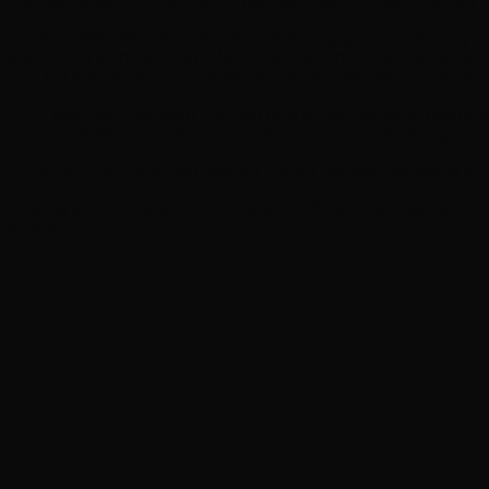
khi tháo ra bạn chỉ cần gỡ 2 chiếc bánh xe phía sau ra để lấy
Bước 2:
Như đã nói ở phần trên để không gặp phải trường hợ
thật chi tiết và nghe những lời khuyên từ nhà cung cấp để lự
Sau khi tháo động cơ cũ ra thì gắn cái mới vào. Một lưu ý ch
Một mẹo hay dành cho bạn nữa là hãy tận dụng những lúc 
sạch sẽ trục bánh xe cũng làm cho xe chuyển động mượt
Bước 3:
Cuối cùng, bạn hãy lắp những cái bánh xe vào vị trí 
Hi vọng với những gì tôi đã chia sẻ ở trên sẽ phần nào giúp 
trẻ em