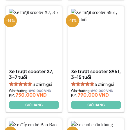
-16%
-11%
Xe trượt scooter X7,
Xe trượt scooter S951,
3-7 tuổi
3-15 tuổi
3
đánh giá
5
đánh giá
Được xếp
Giá thường:
890.000
VND
Được xếp
Giá thường:
890.000
VND
750.000
VND
790.000
VND
hạng
KM:
4.67
hạng
KM:
4.80
5 sao
5 sao
GIỎ HÀNG
GIỎ HÀNG