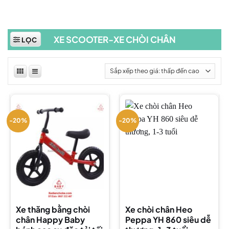
XE SCOOTER-XE CHÒI CHÂN
LỌC
-20%
-20%
Xe thăng bằng chòi
Xe chòi chân Heo
chân Happy Baby
Peppa YH 860 siêu dễ