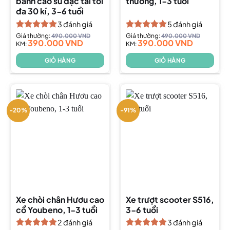
bánh cao su đặc tải tối
thương, 1-3 tuổi
đa 30 kí, 3-6 tuổi
3
đánh giá
5
đánh giá
Được xếp
Giá thường:
490.000
VND
Được xếp
Giá thường:
490.000
VND
390.000
VND
390.000
VND
hạng
KM:
5.00
hạng
KM:
4.80
5 sao
5 sao
GIỎ HÀNG
GIỎ HÀNG
-20%
-91%
Xe chòi chân Hươu cao
Xe trượt scooter S516,
cổ Youbeno, 1-3 tuổi
3-6 tuổi
2
đánh giá
3
đánh giá