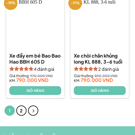
-19%
-11%
Xe đẩy em bé Bao Bao
Xe chòi chân khủng
Hao BBH 605 D
long KL 888, 3-6 tuổi
4
đánh giá
2
đánh giá
Được xếp
Giá thường:
970.000
VND
Được xếp
Giá thường:
890.000
VND
790.000
VND
790.000
VND
hạng
KM:
4.75
hạng
KM:
5.00
5 sao
5 sao
GIỎ HÀNG
GIỎ HÀNG
1
2