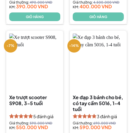
Được xếp
Giá thường:
490.000
VND
Được xếp
Giá thường:
4.500.000
VND
390.000
VND
400.000
VND
hạng
KM:
5.00
hạng
KM:
5.00
5 sao
5 sao
GIỎ HÀNG
GIỎ HÀNG
-7%
-14%
Xe trượt scooter
Xe đạp 3 bánh cho bé,
S908, 3-5 tuổi
có tay cầm 5016, 1-4
tuổi
5
đánh giá
3
đánh giá
Được xếp
Giá thường:
590.000
VND
Được xếp
Giá thường:
690.000
VND
550.000
VND
590.000
VND
hạng
KM:
5.00
hạng
KM:
5.00
5 sao
5 sao