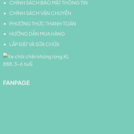
CHÍNH SÁCH BẢO MẬT THÔNG TIN
CHÍNH SÁCH VẬN CHUYỂN
PHƯƠNG THỨC THANH TOÁN
HƯỚNG DẪN MUA HÀNG
LẮP ĐẶT VÀ SỬA CHỮA
FANPAGE