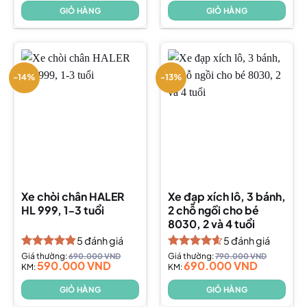
GIỎ HÀNG
GIỎ HÀNG
-14%
-13%
Xe chòi chân HALER
Xe đạp xích lô, 3 bánh,
HL 999, 1-3 tuổi
2 chỗ ngồi cho bé
8030, 2 và 4 tuổi
5
đánh giá
5
đánh giá
Được xếp
Giá thường:
690.000
VND
Được xếp
Giá thường:
790.000
VND
590.000
VND
690.000
VND
hạng
KM:
4.80
hạng
KM:
4.60
5 sao
5 sao
GIỎ HÀNG
GIỎ HÀNG