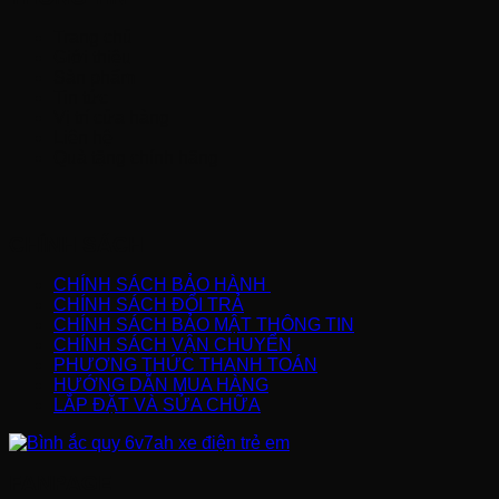
Trang chủ
Giới thiệu
Sản phẩm
Tin tức
Vị trí cửa hàng
Liên hệ
Quà tặng chính hãng
CHÍNH SÁCH
CHÍNH SÁCH BẢO HÀNH
CHÍNH SÁCH ĐỔI TRẢ
CHÍNH SÁCH BẢO MẬT THÔNG TIN
CHÍNH SÁCH VẬN CHUYỂN
PHƯƠNG THỨC THANH TOÁN
HƯỚNG DẪN MUA HÀNG
LẮP ĐẶT VÀ SỬA CHỮA
FANPAGE