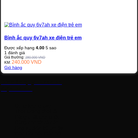
Bình ắc quy 6v7ah xe điện trẻ em
Được xếp hạng
4.00
5 sao
1
đánh giá
Giá thường:
280.000
VND
240.000
VND
KM:
Giỏ hàng
Bình ắc quy 6v7ah xe
điện trẻ em
-Dung lượng cao
-Thời lượng chơi lâu
-Hàng chất lượng tốt
-Dùng cho tất cả các
dòng xe điện trẻ em 6v
hoặc 12v nếu mắc nối