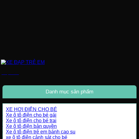
XE ĐẠP TRẺ EM
Danh mục sản phẩm
XE HƠI ĐIỆN CHO BÉ
Xe ô tô điện cho bé gái
Xe ô tô điện cho bé trai
Xe ô tô điện bản quyền
Xe ô tô điện trẻ em bánh cao su
xe ô tô điện cảnh sát cho bé