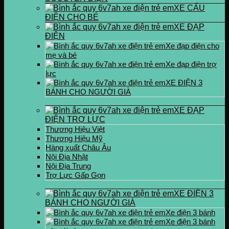
XE CẨU
ĐIỆN CHO BÉ
XE ĐẠP
ĐIỆN
Xe đạp điện cho
mẹ và bé
Xe đạp điện trợ
lực
XE ĐIỆN 3
BÁNH CHO NGƯỜI GIÀ
XE ĐẠP
ĐIỆN TRỢ LỰC
Thương Hiệu Việt
Thương Hiệu Mỹ
Hàng xuất Châu Âu
Nội Địa Nhật
Nội Địa Trung
Trợ Lực Gấp Gọn
XE ĐIỆN 3
BÁNH CHO NGƯỜI GIÀ
Xe điện 3 bánh
Xe điện 3 bánh