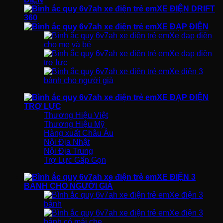
XE ĐIỆN DRIFT
360
XE ĐẠP ĐIỆN
Xe đạp điện
cho mẹ và bé
Xe đạp điện
trợ lực
Xe điện 3
bánh cho người già
XE ĐẠP ĐIỆN
TRỢ LỰC
Thương Hiệu Việt
Thương Hiệu Mỹ
Hàng xuất Châu Âu
Nội Địa Nhật
Nội Địa Trung
Trợ Lực Gấp Gọn
XE ĐIỆN 3
BÁNH CHO NGƯỜI GIÀ
Xe điện 3
bánh
Xe điện 3
bánh có mái che