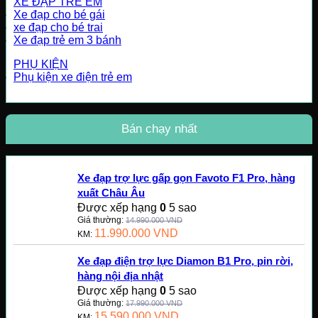
XE ĐẠP TRẺ EM
Xe đạp cho bé gái
xe đạp cho bé trai
Xe đạp trẻ em 3 bánh
PHỤ KIỆN
Phụ kiện xe điện trẻ em
Bán chạy nhất
Xe đạp trợ lực gấp gọn Favoto F1 Pro, hàng
xuất Châu Âu
Được xếp hạng
0
5 sao
Giá thường:
14.990.000
VND
11.990.000
VND
KM:
Xe đạp điện trợ lực Diamon B1 Pro, pin rời,
hàng nội địa nhật
Được xếp hạng
0
5 sao
Giá thường:
17.990.000
VND
15.590.000
VND
KM: