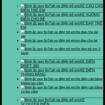
XE CÀO CÀO
ĐIỆN TRẺ EM
XE XUỒNG
ĐIỆN CHO BÉ
XE ĐẠP TRẺ
EM
Xe đạp cho bé
gái
xe đạp cho bé
trai
Xe đạp trẻ em 3
bánh
XE ĐIỆN
DRIFT 360
XE ĐIỆN
THĂNG BẰNG
Xe điện cân bằng
không tay cầm
Xe điện cân bằng
có tay cầm
XE
SCOOTER ĐIỆN