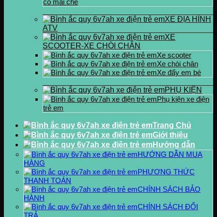
có mái che
XE ĐỊA HÌNH
ATV
XE
SCOOTER-XE CHÒI CHÂN
Xe scooter
Xe chòi chân
Xe đẩy em bé
PHỤ KIỆN
Phụ kiện xe điện
trẻ em
Trang Chủ
Giới thiệu
Hướng dẫn
HƯỚNG DẪN MUA
HÀNG
PHƯƠNG THỨC
THANH TOÁN
CHÍNH SÁCH BẢO
HÀNH
CHÍNH SÁCH ĐỔI
TRẢ