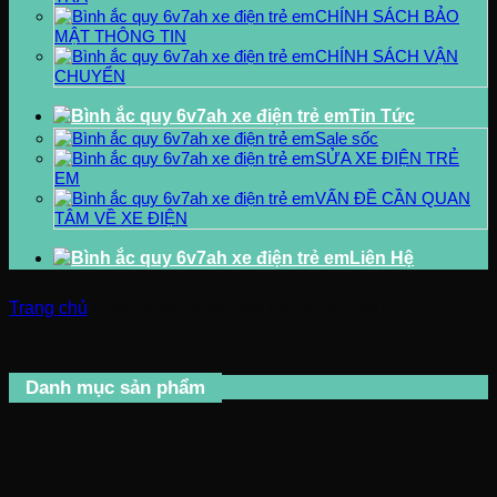
CHÍNH SÁCH BẢO
MẬT THÔNG TIN
CHÍNH SÁCH VẬN
CHUYỂN
Tin Tức
Sale sốc
SỬA XE ĐIỆN TRẺ
EM
VẤN ĐỀ CẦN QUAN
TÂM VỀ XE ĐIỆN
Liên Hệ
Trang chủ
/
Sản phẩm được gắn thẻ “ắc quy 6v7”
Danh mục sản phẩm