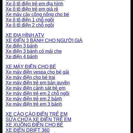
Xe ô tô điện trẻ em địa hình
Xe ô tô điện trẻ em giá rẻ
Xe máy cày công nông cho bé
Xe ô tô điện 1 chỗ ngồi
Xe ô tô điện 2 chỗ ngồi
XE ĐỊA HÌNH ATV
XE ĐIỆN 3 BÁNH CHO NGƯỜI GIÀ
Xe điện 3 bánh
Xe điện 3 bánh có mái che
Xe điện 4 bánh
XE MÁY ĐIỆN CHO BÉ
Xe máy điện vespa cho bé gái
Xe máy điện cho bé trai
Xe máy điện trẻ em bản quyền
Xe máy điện cảnh sát trẻ em
Xe máy điện trẻ em 2 chỗ ngồi
Xe máy điện trẻ em 2 bánh
Xe máy điện trẻ em 3 bánh
XE CÀO CÀO ĐIỆN TRẺ EM
SỬA CHỮA XE ĐIỆN TRẺ EM
XE XUỒNG ĐIỆN CHO BÉ
XE ĐIỆN DRIFT 360