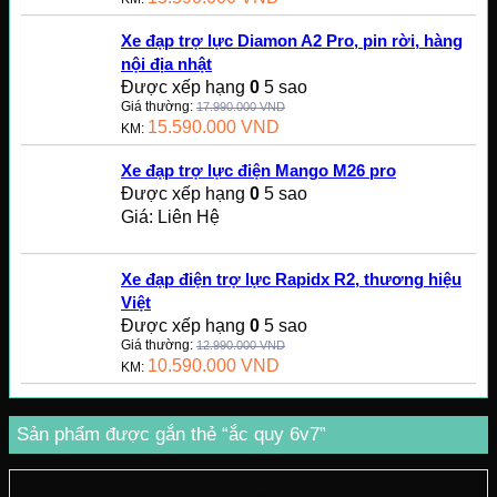
Xe đạp trợ lực Diamon A2 Pro, pin rời, hàng
nội địa nhật
Được xếp hạng
0
5 sao
Giá thường:
17.990.000
VND
15.590.000
VND
KM:
Xe đạp trợ lực điện Mango M26 pro
Được xếp hạng
0
5 sao
Giá: Liên Hệ
Xe đạp điện trợ lực Rapidx R2, thương hiệu
Việt
Được xếp hạng
0
5 sao
Giá thường:
12.990.000
VND
10.590.000
VND
KM:
Sản phẩm được gắn thẻ “ắc quy 6v7”