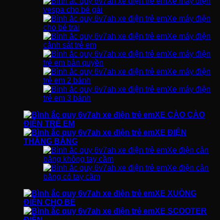
Xe máy điện
vespa cho bé gái
Xe máy điện
cho bé trai
Xe máy điện
cảnh sát trẻ em
Xe máy điện
trẻ em bản quyền
Xe máy điện
trẻ em 2 bánh
Xe máy điện
trẻ em 3 bánh
XE CÀO CÀO
ĐIỆN TRẺ EM
XE ĐIỆN
THĂNG BẰNG
Xe điện cân
bằng không tay cầm
Xe điện cân
bằng có tay cầm
XE XUỒNG
ĐIỆN CHO BÉ
XE SCOOTER
ĐIỆN