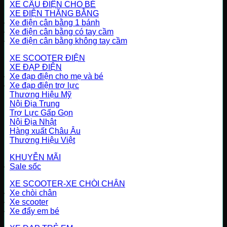
XE CẨU ĐIỆN CHO BÉ
XE ĐIỆN THĂNG BẰNG
Xe điện cân bằng 1 bánh
Xe điện cân bằng có tay cầm
Xe điện cân bằng không tay cầm
XE SCOOTER ĐIỆN
XE ĐẠP ĐIỆN
Xe đạp điện cho mẹ và bé
Xe đạp điện trợ lực
Thương Hiệu Mỹ
Nội Địa Trung
Trợ Lực Gấp Gọn
Nội Địa Nhật
Hàng xuất Châu Âu
Thương Hiệu Việt
KHUYỄN MÃI
Sale sốc
XE SCOOTER-XE CHÒI CHÂN
Xe chòi chân
Xe scooter
Xe đẩy em bé