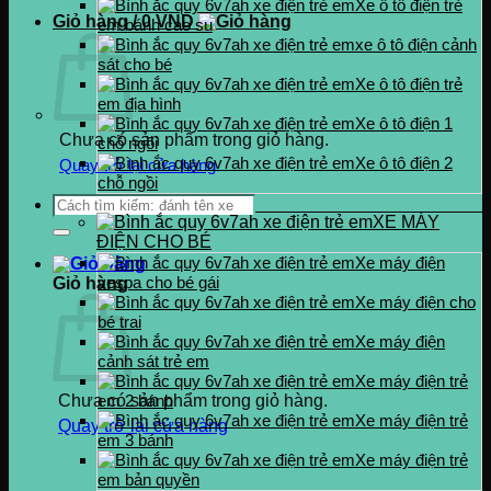
0937.222.487
Xe ô tô điện trẻ
Giỏ hàng /
0
VND
em bánh cao su
xe ô tô điện cảnh
sát cho bé
Xe ô tô điện trẻ
em địa hình
Xe ô tô điện 1
Chưa có sản phẩm trong giỏ hàng.
chỗ ngồi
Xe ô tô điện 2
Quay trở lại cửa hàng
chỗ ngồi
Tìm
kiếm:
XE MÁY
ĐIỆN CHO BÉ
Xe máy điện
vespa cho bé gái
Giỏ hàng
Xe máy điện cho
bé trai
Xe máy điện
cảnh sát trẻ em
Xe máy điện trẻ
Chưa có sản phẩm trong giỏ hàng.
em 2 bánh
Xe máy điện trẻ
Quay trở lại cửa hàng
em 3 bánh
Xe máy điện trẻ
em bản quyền