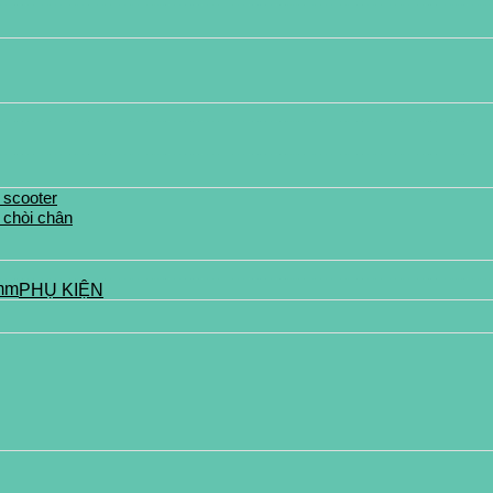
 scooter
 chòi chân
PHỤ KIỆN