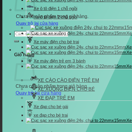
Xe ô tô điện 1 chỗ ngồi
Chưa có sản phẩm trong giỏ hàng.
Xe ô tô điện 2 chỗ ngồi
Quay trở lại cửa hàng
Tìm
Xe
kiếm:
Xe máy điện cho bé trai
Xe
Xe
Giỏ hàng
Xe máy điện trẻ em 3 bánh
Xe
XE CÀO CÀO ĐIỆN TRẺ EM
Chưa có sản phẩm trong giỏ hàng.
XE XUỒNG ĐIỆN CHO BÉ
Quay trở lại cửa hàng
XE ĐẠP TRẺ EM
Xe đạp cho bé gái
xe đạp cho bé trai
Xe