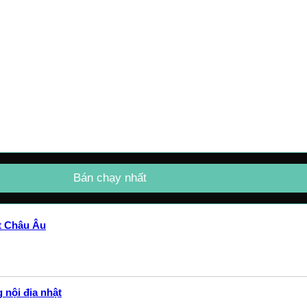
Bán chạy nhất
ất Châu Âu
 nội địa nhật