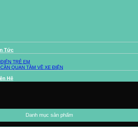
in Tức
 ĐIỆN TRẺ EM
 CẦN QUAN TÂM VỀ XE ĐIỆN
iên Hệ
Danh mục sản phẩm