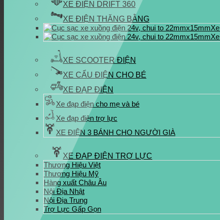
XE ĐIỆN DRIFT 360
XE ĐIỆN THĂNG BẰNG
Xe
Xe
XE SCOOTER ĐIỆN
XE CẨU ĐIỆN CHO BÉ
XE ĐẠP ĐIỆN
Xe đạp điện cho mẹ và bé
Xe đạp điện trợ lực
XE ĐIỆN 3 BÁNH CHO NGƯỜI GIÀ
XE ĐẠP ĐIỆN TRỢ LỰC
Thương Hiệu Việt
Thương Hiệu Mỹ
Hàng xuất Châu Âu
Nội Địa Nhật
Nội Địa Trung
Trợ Lực Gấp Gọn