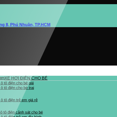
ờng 8, Phú Nhuận, TP.HCM
XE HƠI ĐIỆN CHO BÉ
 ô tô điện cho bé gái
ô tô điện cho bé trai
ô tô điện trẻ em giá rẻ
 ô tô điện cảnh sát cho bé
 ô tô điện trẻ em địa hình