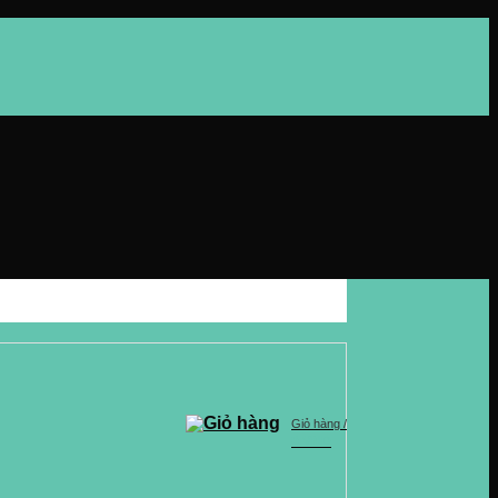
Giỏ hàng /
0
VND