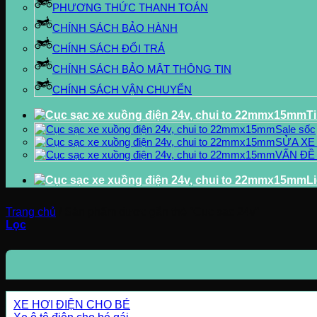
PHƯƠNG THỨC THANH TOÁN
CHÍNH SÁCH BẢO HÀNH
CHÍNH SÁCH ĐỔI TRẢ
CHÍNH SÁCH BẢO MẬT THÔNG TIN
CHÍNH SÁCH VẬN CHUYỂN
T
Sale sốc
SỬA XE
VẤN ĐỀ
L
Trang chủ
/
Sản phẩm được gắn thẻ “Cục sạc 24v”
Lọc
XE HƠI ĐIỆN CHO BÉ