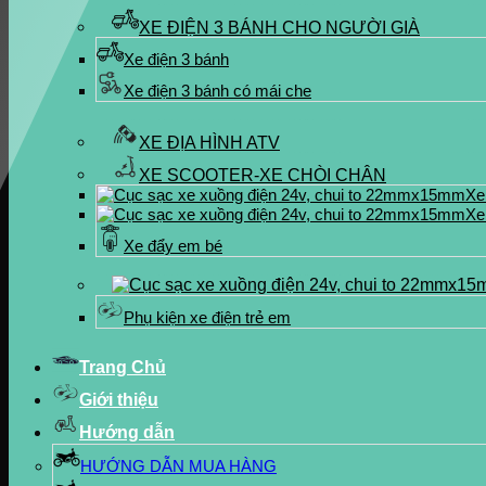
XE ĐIỆN 3 BÁNH CHO NGƯỜI GIÀ
Xe điện 3 bánh
Xe điện 3 bánh có mái che
XE ĐỊA HÌNH ATV
XE SCOOTER-XE CHÒI CHÂN
Xe
Xe
Xe đẩy em bé
Phụ kiện xe điện trẻ em
Trang Chủ
Giới thiệu
Hướng dẫn
HƯỚNG DẪN MUA HÀNG