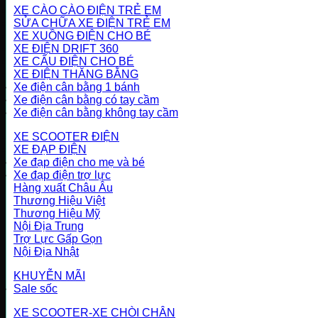
XE CÀO CÀO ĐIỆN TRẺ EM
SỬA CHỮA XE ĐIỆN TRẺ EM
XE XUỒNG ĐIỆN CHO BÉ
XE ĐIỆN DRIFT 360
XE CẨU ĐIỆN CHO BÉ
XE ĐIỆN THĂNG BẰNG
Xe điện cân bằng 1 bánh
Xe điện cân bằng có tay cầm
Xe điện cân bằng không tay cầm
XE SCOOTER ĐIỆN
XE ĐẠP ĐIỆN
Xe đạp điện cho mẹ và bé
Xe đạp điện trợ lực
Hàng xuất Châu Âu
Thương Hiệu Việt
Thương Hiệu Mỹ
Nội Địa Trung
Trợ Lực Gấp Gọn
Nội Địa Nhật
KHUYỄN MÃI
Sale sốc
XE SCOOTER-XE CHÒI CHÂN