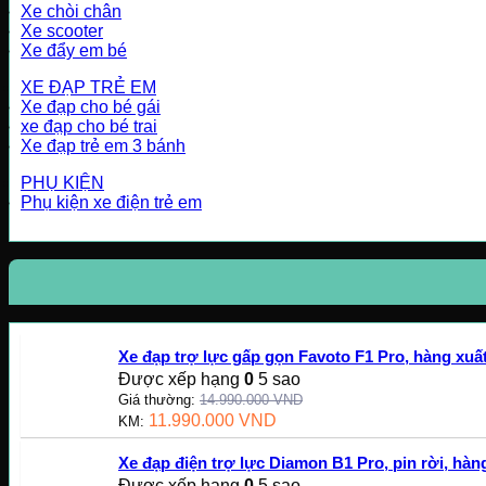
Xe chòi chân
Xe scooter
Xe đẩy em bé
XE ĐẠP TRẺ EM
Xe đạp cho bé gái
xe đạp cho bé trai
Xe đạp trẻ em 3 bánh
PHỤ KIỆN
Phụ kiện xe điện trẻ em
Xe đạp trợ lực gấp gọn Favoto F1 Pro, hàng xu
Được xếp hạng
0
5 sao
Giá thường:
14.990.000
VND
11.990.000
VND
KM:
Xe đạp điện trợ lực Diamon B1 Pro, pin rời, hàng
Được xếp hạng
0
5 sao