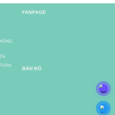
FANPAGE
H
THÔNG
YỂN
 TOÁN
BẢN ĐỒ