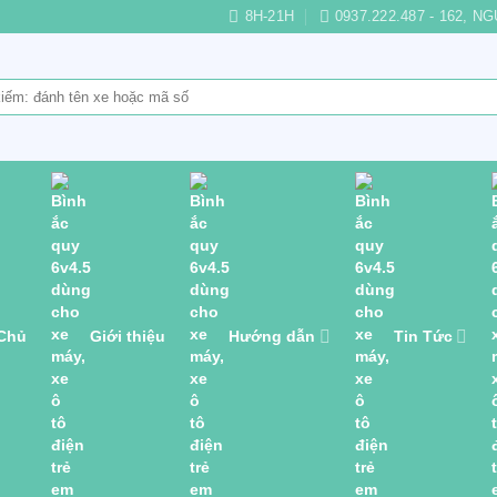
8H-21H
0937.222.487 - 162,
 Chủ
Giới thiệu
Hướng dẫn
Tin Tức