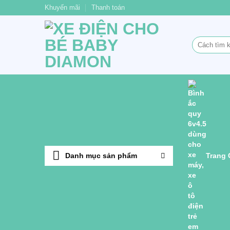
Bỏ
Khuyến mãi
Thanh toán
qua
nội
Tìm
dung
kiếm:
Danh mục sản phẩm
Trang