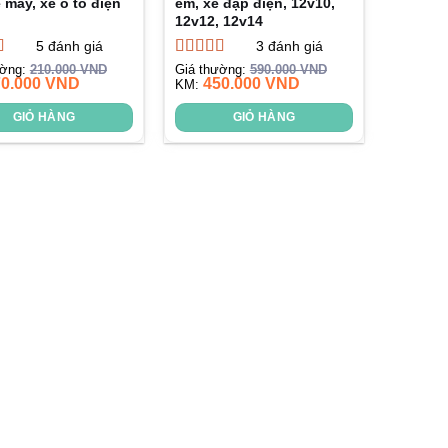
 máy, xe ô tô điện
em, xe đạp điện, 12v10,
12v12, 12v14
5
đánh giá
3
đánh giá
xếp
Được xếp
ường:
210.000
VND
Giá thường:
590.000
VND
70.000
VND
450.000
VND
.60
hạng
KM:
5.00
5
sao
GIỎ HÀNG
GIỎ HÀNG