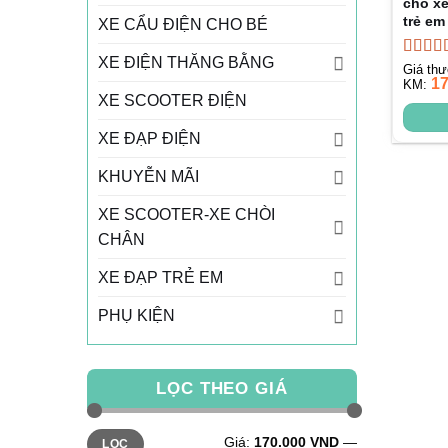
cho xe
trẻ em
XE CẨU ĐIỆN CHO BÉ
XE ĐIỆN THĂNG BẰNG
Được 
Giá th
1
hạng
KM:
4
XE SCOOTER ĐIỆN
5 sao
XE ĐẠP ĐIỆN
KHUYỄN MÃI
XE SCOOTER-XE CHÒI
CHÂN
XE ĐẠP TRẺ EM
PHỤ KIỆN
LỌC THEO GIÁ
Giá
Giá
Giá:
170.000 VND
—
LỌC
tối
tối