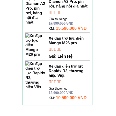
Diamon A2 Pro, pin
rời, hàng nội địa nhật
Được
Giá thường:
xếp
17.990.000
VND
hạng
15.590.000
VND
KM:
0
5
Xe đạp trợ lực điện
sao
Mango M26 pro
Được
Giá: Liên Hệ
xếp
hạng
Xe đạp điện trợ lực
0
Rapidx R2, thương
5
hiệu Việt
sao
Được
Giá thường:
xếp
12.990.000
VND
hạng
10.590.000
VND
KM:
0
5
sao