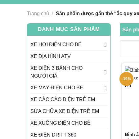
Trang chủ
/
Sản phẩm được gắn thẻ “ắc quy xe 
DANH MỤC SẢN PHẨM
Sản ph
XE HƠI ĐIỆN CHO BÉ
XE ĐỊA HÌNH ATV
XE ĐIỆN 3 BÁNH CHO
NGƯỜI GIÀ
-19%
XE MÁY ĐIỆN CHO BÉ
XE CÀO CÀO ĐIỆN TRẺ EM
SỬA CHỮA XE ĐIỆN TRẺ EM
XE XUỒNG ĐIỆN CHO BÉ
Bình ắ
XE ĐIỆN DRIFT 360