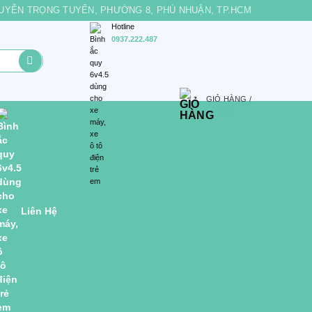
 NGUYỄN TRỌNG TUYỂN, PHƯỜNG 8, PHÚ NHUẬN, TP.HCM
Hotline
0937.222.487
GIỎ HÀNG /
0
VND
Liên Hệ