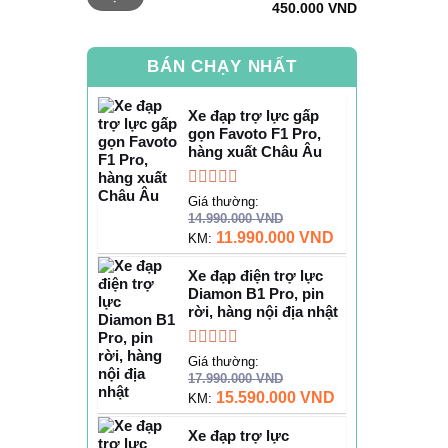
450.000 VND
thiểu
đa
BÁN CHẠY NHẤT
Xe đạp trợ lực gấp
gọn Favoto F1 Pro,
hàng xuất Châu Âu
Được
Giá thường:
xếp
14.990.000
VND
hạng
11.990.000
VND
KM:
0
5
Xe đạp điện trợ lực
sao
Diamon B1 Pro, pin
rời, hàng nội địa nhật
Được
Giá thường:
xếp
17.990.000
VND
hạng
15.590.000
VND
KM:
0
5
Xe đạp trợ lực
sao