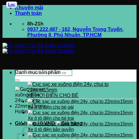
Lọc
Bỏ
Khuyến mãi
qua
Thanh toán
nội
8h-21h
dung
0937.222.487 - 162, Nguyễn Trọng Tuyển,
Phường 8, Phú Nhuận, TP.HCM
Tìm
Danh mục sản phẩm
kiếm:
XE HƠI ĐIỆN CHO BÉ
Xe ô tô điện cho bé gái
Hotline
0937.222.487
Xe ô tô điện cho bé trai
Giỏ hàng /
0
VND
Xe ô tô điện bản quyền