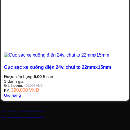
Cục sạc xe xuồng điện 24v, chui to 22mmx15mm
Được xếp hạng
5.00
5 sao
3
đánh giá
Giá thường:
490.000
VND
390.000
VND
KM:
Giỏ hàng
Cục sạc xe xuồng
điện 24v, chui to
22mmx15mm