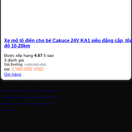
Xe mô tô điện cho bé Cakuce 24V KA1 siêu đẳng cấp, tố
độ 10-20km
Được xếp hạng
4.67
5 sao
3
đánh giá
Giá thường:
4.690.000
VND
3.590.000
VND
KM:
Giỏ hàng
Xe mô tô điện cho bé
Cakuce 24V KA1 siêu
đẳng cấp, tốc độ 10-
20km
Mã
: Cakuce 24V KA1
K
t
: D92 x R52x C65