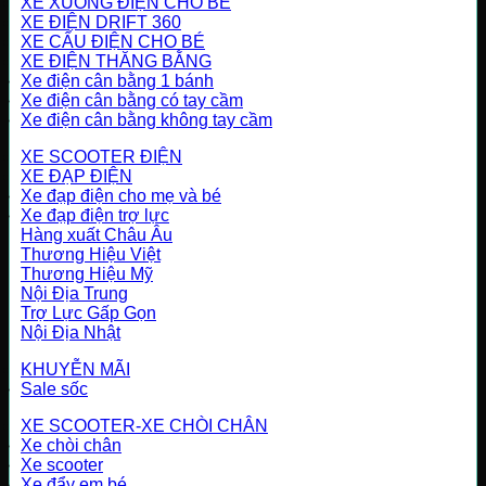
XE XUỒNG ĐIỆN CHO BÉ
XE ĐIỆN DRIFT 360
XE CẨU ĐIỆN CHO BÉ
XE ĐIỆN THĂNG BẰNG
Xe điện cân bằng 1 bánh
Xe điện cân bằng có tay cầm
Xe điện cân bằng không tay cầm
XE SCOOTER ĐIỆN
XE ĐẠP ĐIỆN
Xe đạp điện cho mẹ và bé
Xe đạp điện trợ lực
Hàng xuất Châu Âu
Thương Hiệu Việt
Thương Hiệu Mỹ
Nội Địa Trung
Trợ Lực Gấp Gọn
Nội Địa Nhật
KHUYỄN MÃI
Sale sốc
XE SCOOTER-XE CHÒI CHÂN
Xe chòi chân
Xe scooter
Xe đẩy em bé