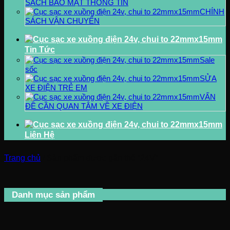
SÁCH BẢO MẬT THÔNG TIN
CHÍNH
SÁCH VẬN CHUYỂN
Tin Tức
Sale
sốc
SỬA
XE ĐIỆN TRẺ EM
VẤN
ĐỀ CẦN QUAN TÂM VỀ XE ĐIỆN
Liên Hệ
Trang chủ
/
Sản phẩm được gắn thẻ “24V”
Danh mục sản phẩm