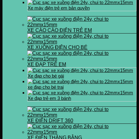
Xe máy điện trẻ em bản quyền
XE CÀO CÀO ĐIỆN TRẺ EM
XE XUỒNG ĐIỆN CHO BÉ
XE ĐẠP TRẺ EM
Xe đạp cho bé gái
xe đạp cho bé trai
Xe đạp trẻ em 3 bánh
XE ĐIỆN DRIFT 360
XE ĐIỆN THĂNG BẰNG