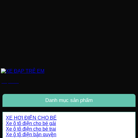
XE ĐẠP TRẺ EM
Danh mục sản phẩm
XE HƠI ĐIỆN CHO BÉ
Xe ô tô điện cho bé gái
Xe ô tô điện cho bé trai
Xe ô tô điện bản quyền