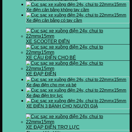
Xe điện cân bằng không tay cầm
Xe điện cân bằng có tay cầm
XE SCOOTER ĐIỆN
XE CẨU ĐIỆN CHO BÉ
XE ĐẠP ĐIỆN
Xe đạp điện cho mẹ và bé
Xe đạp điện trợ lực
XE ĐIỆN 3 BÁNH CHO NGƯỜI GIÀ
XE ĐẠP ĐIỆN TRỢ LỰC