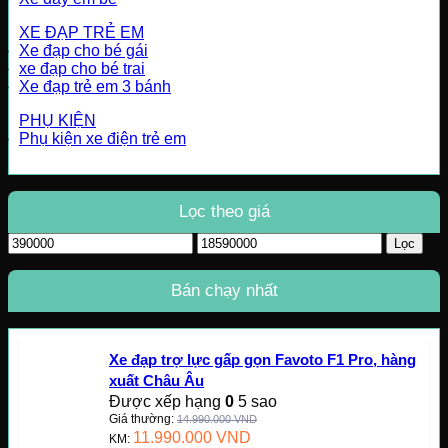
XE ĐẠP TRẺ EM
Xe đạp cho bé gái
xe đạp cho bé trai
Xe đạp trẻ em 3 bánh
PHỤ KIỆN
Phụ kiện xe điện trẻ em
Lọc theo giá
Giá
Giá
Lọc
tối
tối
thiểu
đa
Bán chạy nhất
Xe đạp trợ lực gấp gọn Favoto F1 Pro, hàng
xuất Châu Âu
Được xếp hạng
0
5 sao
Giá thường:
14.990.000
VND
11.990.000
VND
KM: