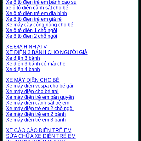
Xe ô tô điện trẻ em bánh cao su
xe ô tô điện cảnh sát cho bé
Xe ô tô điện trẻ em địa hình
Xe ô tô điện trẻ em giá rẻ
Xe máy cày công nông cho bé
Xe ô tô điện 1 chỗ ngồi
Xe ô tô điện 2 chỗ ngồi
XE ĐỊA HÌNH ATV
XE ĐIỆN 3 BÁNH CHO NGƯỜI GIÀ
Xe điện 3 bánh
Xe điện 3 bánh có mái che
Xe điện 4 bánh
XE MÁY ĐIỆN CHO BÉ
Xe máy điện vespa cho bé gái
Xe máy điện cho bé trai
Xe máy điện trẻ em bản quyền
Xe máy điện cảnh sát trẻ em
Xe máy điện trẻ em 2 chỗ ngồi
Xe máy điện trẻ em 2 bánh
Xe máy điện trẻ em 3 bánh
XE CÀO CÀO ĐIỆN TRẺ EM
SỬA CHỮA XE ĐIỆN TRẺ EM