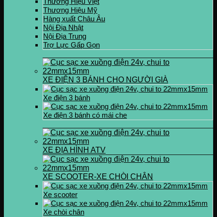
Thương Hiệu Việt
Thương Hiệu Mỹ
Hàng xuất Châu Âu
Nội Địa Nhật
Nội Địa Trung
Trợ Lực Gấp Gọn
XE ĐIỆN 3 BÁNH CHO NGƯỜI GIÀ
Xe điện 3 bánh
Xe điện 3 bánh có mái che
XE ĐỊA HÌNH ATV
XE SCOOTER-XE CHÒI CHÂN
Xe scooter
Xe chòi chân