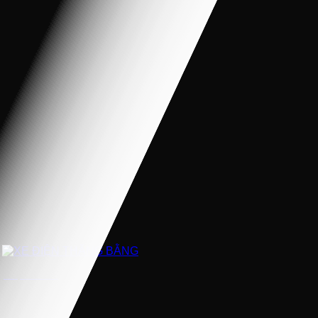
XE ĐIỆN THĂNG BẰNG