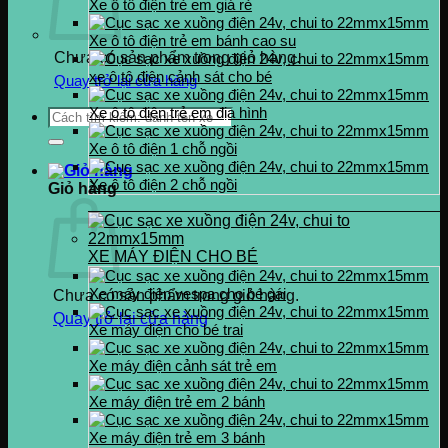
Xe ô tô điện trẻ em giá rẻ
Xe ô tô điện trẻ em bánh cao su
Chưa có sản phẩm trong giỏ hàng.
xe ô tô điện cảnh sát cho bé
Quay trở lại cửa hàng
Xe ô tô điện trẻ em địa hình
Tìm
kiếm:
Xe ô tô điện 1 chỗ ngồi
Xe ô tô điện 2 chỗ ngồi
Giỏ hàng
XE MÁY ĐIỆN CHO BÉ
Xe máy điện vespa cho bé gái
Chưa có sản phẩm trong giỏ hàng.
Quay trở lại cửa hàng
Xe máy điện cho bé trai
Xe máy điện cảnh sát trẻ em
Xe máy điện trẻ em 2 bánh
Xe máy điện trẻ em 3 bánh