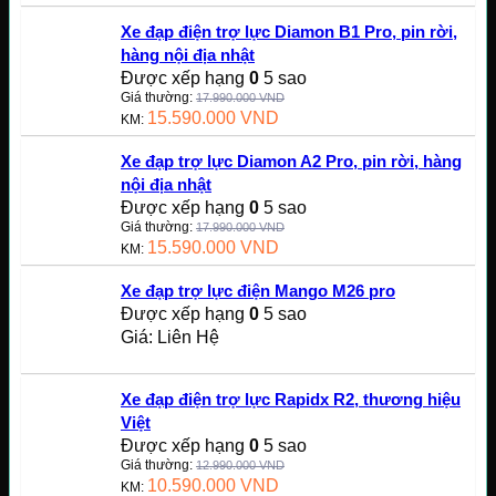
Xe đạp điện trợ lực Diamon B1 Pro, pin rời,
hàng nội địa nhật
Được xếp hạng
0
5 sao
Giá thường:
17.990.000
VND
15.590.000
VND
KM:
Xe đạp trợ lực Diamon A2 Pro, pin rời, hàng
nội địa nhật
Được xếp hạng
0
5 sao
Giá thường:
17.990.000
VND
15.590.000
VND
KM:
Xe đạp trợ lực điện Mango M26 pro
Được xếp hạng
0
5 sao
Giá: Liên Hệ
Xe đạp điện trợ lực Rapidx R2, thương hiệu
Việt
Được xếp hạng
0
5 sao
Giá thường:
12.990.000
VND
10.590.000
VND
KM: