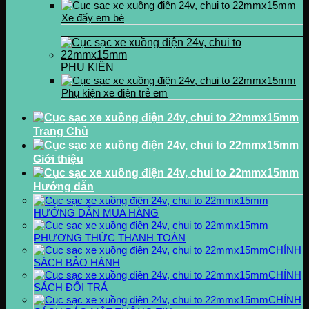
Xe đẩy em bé
PHỤ KIỆN
Phụ kiện xe điện trẻ em
Trang Chủ
Giới thiệu
Hướng dẫn
HƯỚNG DẪN MUA HÀNG
PHƯƠNG THỨC THANH TOÁN
CHÍNH
SÁCH BẢO HÀNH
CHÍNH
SÁCH ĐỔI TRẢ
CHÍNH