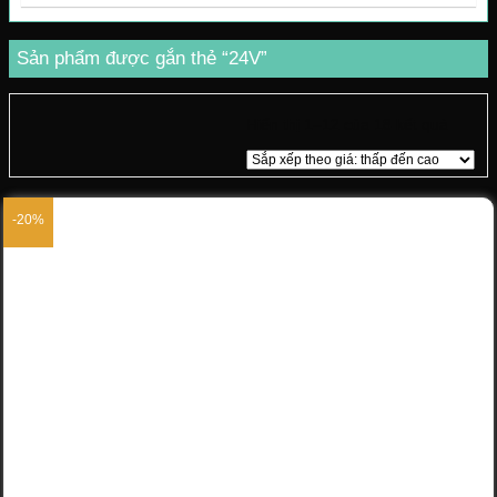
Sản phẩm được gắn thẻ “24V”
Hiển thị 1–12 của 18 kết quả
-20%