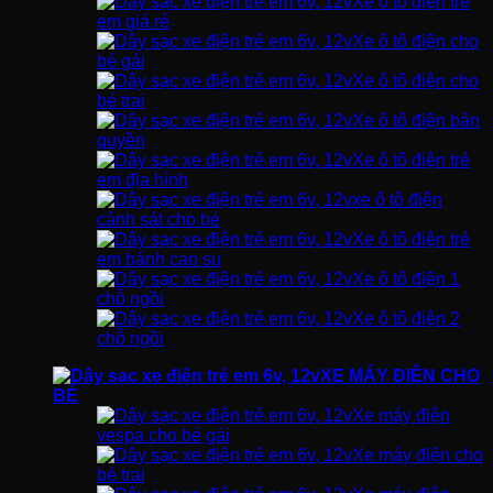
Xe ô tô điện trẻ
em giá rẻ
Xe ô tô điện cho
bé gái
Xe ô tô điện cho
bé trai
Xe ô tô điện bản
quyền
Xe ô tô điện trẻ
em địa hình
xe ô tô điện
cảnh sát cho bé
Xe ô tô điện trẻ
em bánh cao su
Xe ô tô điện 1
chỗ ngồi
Xe ô tô điện 2
chỗ ngồi
XE MÁY ĐIỆN CHO
BÉ
Xe máy điện
vespa cho bé gái
Xe máy điện cho
bé trai