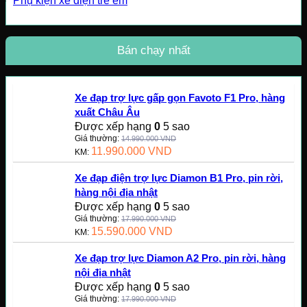
Phụ kiện xe điện trẻ em
Bán chạy nhất
Xe đạp trợ lực gấp gọn Favoto F1 Pro, hàng
xuất Châu Âu
Được xếp hạng
0
5 sao
Giá thường:
14.990.000
VND
11.990.000
VND
KM:
Xe đạp điện trợ lực Diamon B1 Pro, pin rời,
hàng nội địa nhật
Được xếp hạng
0
5 sao
Giá thường:
17.990.000
VND
15.590.000
VND
KM:
Xe đạp trợ lực Diamon A2 Pro, pin rời, hàng
nội địa nhật
Được xếp hạng
0
5 sao
Giá thường:
17.990.000
VND