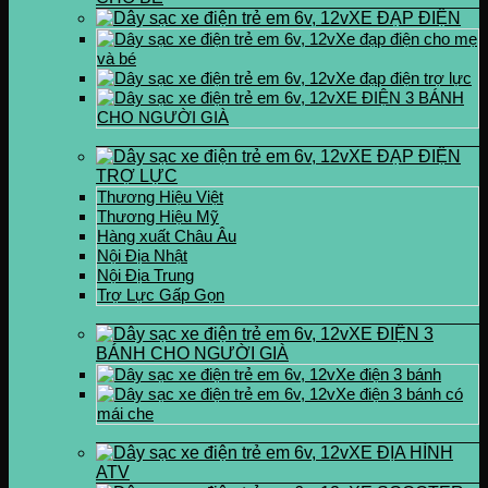
XE ĐẠP ĐIỆN
Xe đạp điện cho mẹ
và bé
Xe đạp điện trợ lực
XE ĐIỆN 3 BÁNH
CHO NGƯỜI GIÀ
XE ĐẠP ĐIỆN
TRỢ LỰC
Thương Hiệu Việt
Thương Hiệu Mỹ
Hàng xuất Châu Âu
Nội Địa Nhật
Nội Địa Trung
Trợ Lực Gấp Gọn
XE ĐIỆN 3
BÁNH CHO NGƯỜI GIÀ
Xe điện 3 bánh
Xe điện 3 bánh có
mái che
XE ĐỊA HÌNH
ATV