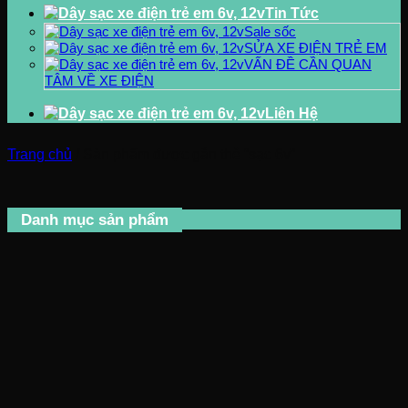
Tin Tức
Sale sốc
SỬA XE ĐIỆN TRẺ EM
VẤN ĐỀ CẦN QUAN
TÂM VỀ XE ĐIỆN
Liên Hệ
Trang chủ
/
Sản phẩm được gắn thẻ “sạc 6v”
Danh mục sản phẩm