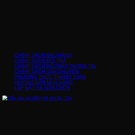
Tin tức
Vị trí cửa hàng
Liên hệ
Quà tặng chính hãng
CHÍNH SÁCH
CHÍNH SÁCH BẢO HÀNH
CHÍNH SÁCH ĐỔI TRẢ
CHÍNH SÁCH BẢO MẬT THÔNG TIN
CHÍNH SÁCH VẬN CHUYỂN
PHƯƠNG THỨC THANH TOÁN
HƯỚNG DẪN MUA HÀNG
LẮP ĐẶT VÀ SỬA CHỮA
FANPAGE