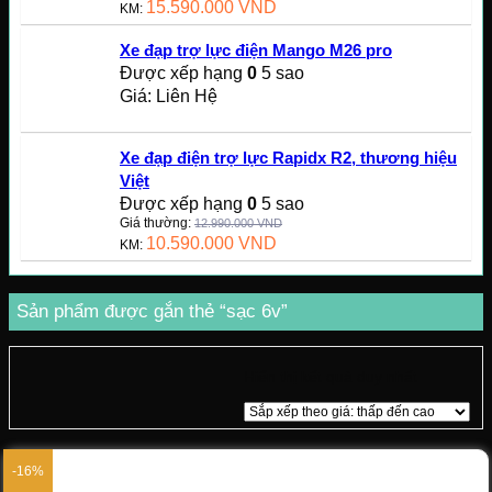
15.590.000
VND
KM:
Xe đạp trợ lực điện Mango M26 pro
Được xếp hạng
0
5 sao
Giá: Liên Hệ
Xe đạp điện trợ lực Rapidx R2, thương hiệu
Việt
Được xếp hạng
0
5 sao
Giá thường:
12.990.000
VND
10.590.000
VND
KM:
Sản phẩm được gắn thẻ “sạc 6v”
Hiển thị kết quả duy nhất
-16%