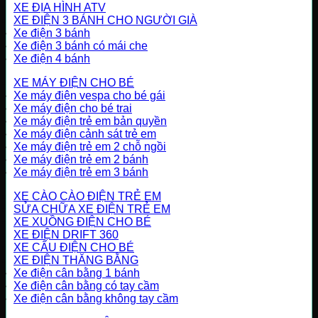
XE ĐỊA HÌNH ATV
XE ĐIỆN 3 BÁNH CHO NGƯỜI GIÀ
Xe điện 3 bánh
Xe điện 3 bánh có mái che
Xe điện 4 bánh
XE MÁY ĐIỆN CHO BÉ
Xe máy điện vespa cho bé gái
Xe máy điện cho bé trai
Xe máy điện trẻ em bản quyền
Xe máy điện cảnh sát trẻ em
Xe máy điện trẻ em 2 chỗ ngồi
Xe máy điện trẻ em 2 bánh
Xe máy điện trẻ em 3 bánh
XE CÀO CÀO ĐIỆN TRẺ EM
SỬA CHỮA XE ĐIỆN TRẺ EM
XE XUỒNG ĐIỆN CHO BÉ
XE ĐIỆN DRIFT 360
XE CẨU ĐIỆN CHO BÉ
XE ĐIỆN THĂNG BẰNG
Xe điện cân bằng 1 bánh
Xe điện cân bằng có tay cầm
Xe điện cân bằng không tay cầm