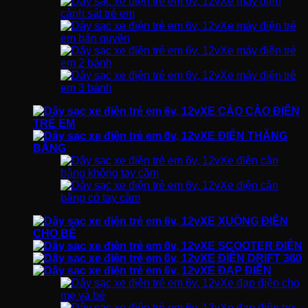
Xe máy điện
cảnh sát trẻ em
Xe máy điện trẻ
em bản quyền
Xe máy điện trẻ
em 2 bánh
Xe máy điện trẻ
em 3 bánh
XE CÀO CÀO ĐIỆN
TRẺ EM
XE ĐIỆN THĂNG
BẰNG
Xe điện cân
bằng không tay cầm
Xe điện cân
bằng có tay cầm
XE XUỒNG ĐIỆN
CHO BÉ
XE SCOOTER ĐIỆN
XE ĐIỆN DRIFT 360
XE ĐẠP ĐIỆN
Xe đạp điện cho
mẹ và bé
Xe đạp điện trợ