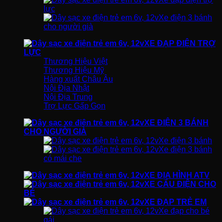
lực
Xe điện 3 bánh
cho người già
XE ĐẠP ĐIỆN TRỢ
LỰC
Thương Hiệu Việt
Thương Hiệu Mỹ
Hàng xuất Châu Âu
Nội Địa Nhật
Nội Địa Trung
Trợ Lực Gấp Gọn
XE ĐIỆN 3 BÁNH
CHO NGƯỜI GIÀ
Xe điện 3 bánh
Xe điện 3 bánh
có mái che
XE ĐỊA HÌNH ATV
XE CẨU ĐIỆN CHO
BÉ
XE ĐẠP TRẺ EM
Xe đạp cho bé
gái