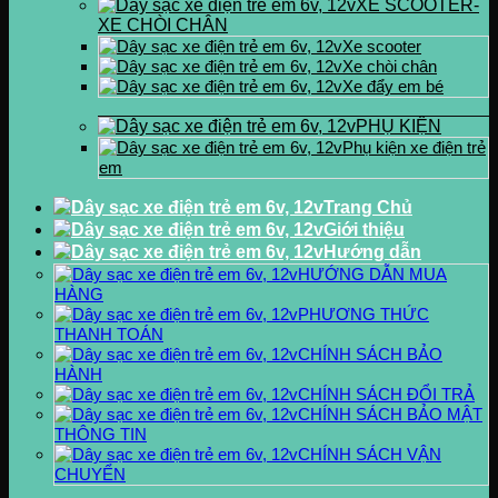
XE SCOOTER-
XE CHÒI CHÂN
Xe scooter
Xe chòi chân
Xe đẩy em bé
PHỤ KIỆN
Phụ kiện xe điện trẻ
em
Trang Chủ
Giới thiệu
Hướng dẫn
HƯỚNG DẪN MUA
HÀNG
PHƯƠNG THỨC
THANH TOÁN
CHÍNH SÁCH BẢO
HÀNH
CHÍNH SÁCH ĐỔI TRẢ
CHÍNH SÁCH BẢO MẬT
THÔNG TIN
CHÍNH SÁCH VẬN
CHUYỂN