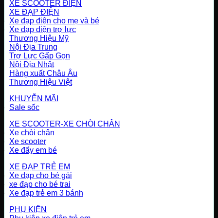
XE SCOOTER ĐIỆN
XE ĐẠP ĐIỆN
Xe đạp điện cho mẹ và bé
Xe đạp điện trợ lực
Thương Hiệu Mỹ
Nội Địa Trung
Trợ Lực Gấp Gọn
Nội Địa Nhật
Hàng xuất Châu Âu
Thương Hiệu Việt
KHUYỄN MÃI
Sale sốc
XE SCOOTER-XE CHÒI CHÂN
Xe chòi chân
Xe scooter
Xe đẩy em bé
XE ĐẠP TRẺ EM
Xe đạp cho bé gái
xe đạp cho bé trai
Xe đạp trẻ em 3 bánh
PHỤ KIỆN