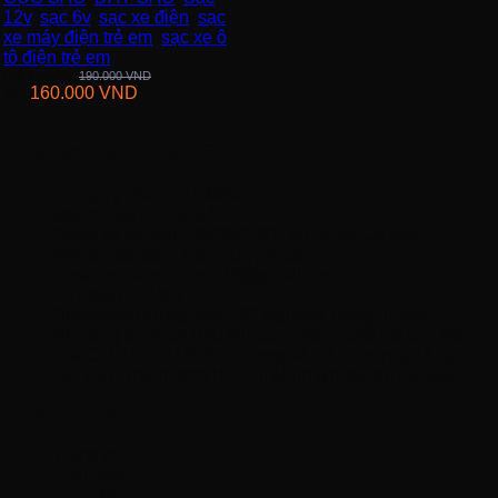
12v
,
sạc 6v
,
sạc xe điện
,
sạc
xe máy điện trẻ em
,
sạc xe ô
tô điện trẻ em
Giá thường:
190.000
VND
160.000
VND
KM:
THÔNG TIN LIÊN HỆ
Công Ty TNHH KOMINA
MSDN: 0316713134
Đăng ký lần đầu: 08/02/2021, tại Quận Gò Vấp
Người đại diện: Đặng Duy Khánh
Email: xedienchobe123@gmail.com
ĐT: 0937222487
Showroom trưng bày: 162 Nguyễn Trọng Tuyển,
Phường 8, Quận Phú Nhuận, Thành phố Hồ Chí Minh
Địa Chỉ Kho : 14/12/2 Đường số 53, Phường 14, Quận
Gò Vấp, Thành phố Hồ Chí Minh (không trưng bày)
THÔNG TIN
Trang chủ
Giới thiệu
Sản phẩm