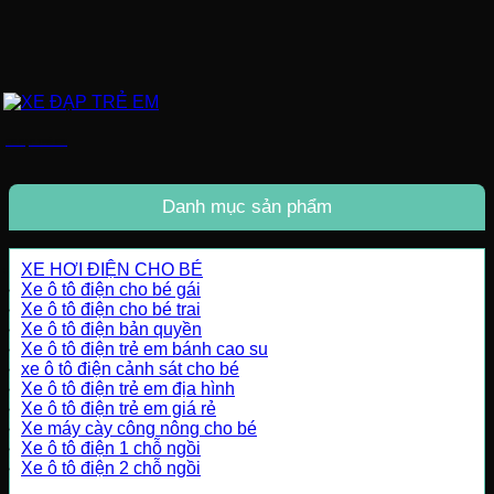
XE ĐẠP TRẺ EM
Danh mục sản phẩm
XE HƠI ĐIỆN CHO BÉ
Xe ô tô điện cho bé gái
Xe ô tô điện cho bé trai
Xe ô tô điện bản quyền
Xe ô tô điện trẻ em bánh cao su
xe ô tô điện cảnh sát cho bé
Xe ô tô điện trẻ em địa hình
Xe ô tô điện trẻ em giá rẻ
Xe máy cày công nông cho bé
Xe ô tô điện 1 chỗ ngồi
Xe ô tô điện 2 chỗ ngồi