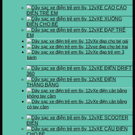
XE CÀO CÀO
ĐIỆN TRẺ EM
XE XUỒNG
ĐIỆN CHO BÉ
XE ĐẠP TRẺ
EM
Xe đạp cho bé gái
xe đạp cho bé trai
Xe đạp trẻ em 3
bánh
XE ĐIỆN DRIFT
360
XE ĐIỆN
THĂNG BẰNG
Xe điện cân bằng
không tay cầm
Xe điện cân bằng
có tay cầm
XE SCOOTER
ĐIỆN
XE CẨU ĐIỆN
CHO BÉ