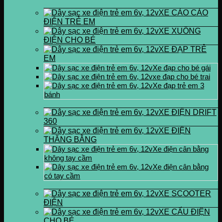
XE CÀO CÀO
ĐIỆN TRẺ EM
XE XUỒNG
ĐIỆN CHO BÉ
XE ĐẠP TRẺ
EM
Xe đạp cho bé gái
xe đạp cho bé trai
Xe đạp trẻ em 3
bánh
XE ĐIỆN DRIFT
360
XE ĐIỆN
THĂNG BẰNG
Xe điện cân bằng
không tay cầm
Xe điện cân bằng
có tay cầm
XE SCOOTER
ĐIỆN
XE CẨU ĐIỆN
CHO BÉ