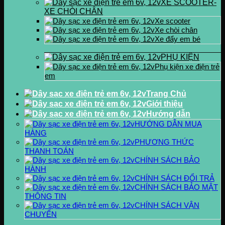
XE SCOOTER-
XE CHÒI CHÂN
Xe scooter
Xe chòi chân
Xe đẩy em bé
PHỤ KIỆN
Phụ kiện xe điện trẻ
em
Trang Chủ
Giới thiệu
Hướng dẫn
HƯỚNG DẪN MUA
HÀNG
PHƯƠNG THỨC
THANH TOÁN
CHÍNH SÁCH BẢO
HÀNH
CHÍNH SÁCH ĐỔI TRẢ
CHÍNH SÁCH BẢO MẬT
THÔNG TIN
CHÍNH SÁCH VẬN
CHUYỂN