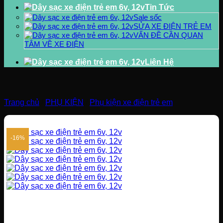
Tin Tức
Sale sốc
SỬA XE ĐIỆN TRẺ EM
VẤN ĐỀ CẦN QUAN
TÂM VỀ XE ĐIỆN
Liên Hệ
Trang chủ
/
PHỤ KIỆN
/
Phụ kiện xe điện trẻ em
-16%