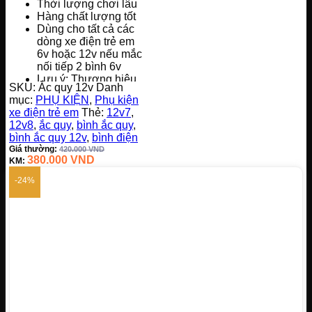
Thời lượng chơi lâu
Hàng chất lượng tốt
Dùng cho tất cả các
dòng xe điện trẻ em
6v hoặc 12v nếu mắc
nối tiếp 2 bình 6v
Lưu ý: Thương hiệu
SKU:
Ắc quy 12v
Danh
và chữ trên ắc quy, có
mục:
PHỤ KIỆN
,
Phụ kiện
thể thay đổi tuỳ vào
xe điện trẻ em
Thẻ:
12v7
,
đợt hàng, nhưng
12v8
,
ắc quy
,
bình ắc quy
,
không ảnh hưởng
bình ắc quy 12v
,
bình điện
đến chất lượng của
Giá thường:
420.000
VND
ắc quy
380.000
VND
KM:
-24%