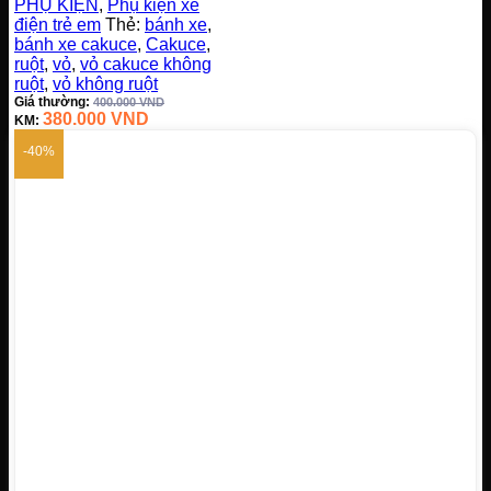
PHỤ KIỆN
,
Phụ kiện xe
điện trẻ em
Thẻ:
bánh xe
,
bánh xe cakuce
,
Cakuce
,
ruột
,
vỏ
,
vỏ cakuce không
ruột
,
vỏ không ruột
Giá thường:
400.000
VND
380.000
VND
KM:
-40%