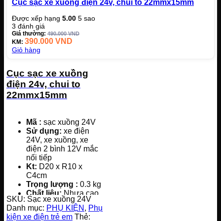
Cục sạc xe xuồng điện 24v, chui to 22mmx15mm
Được xếp hạng
5.00
5 sao
3
đánh giá
Giá thường:
490.000
VND
390.000
VND
KM:
Giỏ hàng
Cục sạc xe xuồng
điện 24v, chui to
22mmx15mm
Mã
:
sạc xuồng 24V
Sử dụng:
xe điện
24V, xe xuồng, xe
điện 2 bình 12V mắc
nối tiếp
K
t
:
D20 x R10 x
C4cm
Trọng lượng
:
0.3 kg
Chất liệu:
Nhựa cao
SKU:
Sạc xe xuồng 24V
cấp
Danh mục:
PHỤ KIỆN
,
Phụ
Lưu ý:
hình dáng,
kiện xe điện trẻ em
Thẻ:
màu sắc của cục sạc,