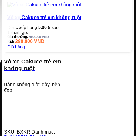
Vỏ xe Cakuce trẻ em không ruột
Được xếp hạng
5.00
5 sao
1
đánh giá
Giá thường:
400.000
VND
380.000
VND
KM:
Giỏ hàng
Vỏ xe Cakuce trẻ em
không ruột
Bánh không ruột, dày, bền,
đẹp
SKU:
BXKR
Danh mục: