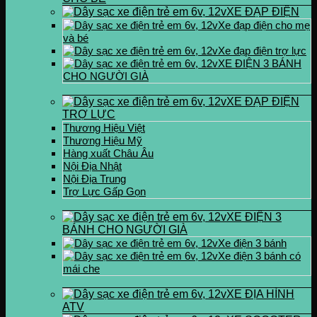
XE ĐẠP ĐIỆN
Xe đạp điện cho mẹ
và bé
Xe đạp điện trợ lực
XE ĐIỆN 3 BÁNH
CHO NGƯỜI GIÀ
XE ĐẠP ĐIỆN
TRỢ LỰC
Thương Hiệu Việt
Thương Hiệu Mỹ
Hàng xuất Châu Âu
Nội Địa Nhật
Nội Địa Trung
Trợ Lực Gấp Gọn
XE ĐIỆN 3
BÁNH CHO NGƯỜI GIÀ
Xe điện 3 bánh
Xe điện 3 bánh có
mái che
XE ĐỊA HÌNH
ATV