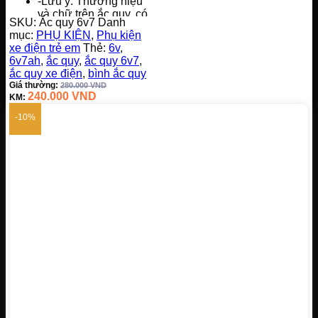
-Lưu ý: Thương hiệu
và chữ trên ắc quy, có
SKU:
Ắc quy 6v7
Danh
thể thay đổi tuỳ vào
mục:
PHỤ KIỆN
,
Phụ kiện
đợt hàng, nhưng
xe điện trẻ em
Thẻ:
6v
,
không ảnh hưởng
6v7ah
,
ắc quy
,
ắc quy 6v7
,
đến chất lượng của
ắc quy xe điện
,
bình ắc quy
ắc quy
Giá thường:
280.000
VND
240.000
VND
KM:
-10%