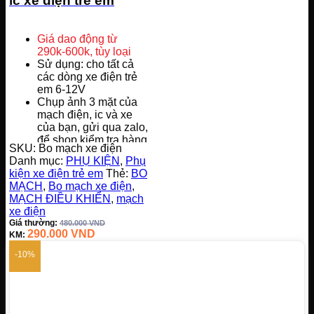
ic xe điện trẻ em
Giá dao động từ
290k-600k, tùy loại
Sử dụng: cho tất cả
các dòng xe điện trẻ
em 6-12V
Chụp ảnh 3 mặt của
mạch điện, ic và xe
của bạn, gửi qua zalo,
để shop kiểm tra hàng
SKU:
Bo mạch xe điện
cho bạn
Danh mục:
PHỤ KIỆN
,
Phụ
Hàng nhập khẩu, chất
kiện xe điện trẻ em
Thẻ:
BO
lượng cao
MẠCH
,
Bo mạch xe điện
,
Dùng cho tất cả các
MẠCH ĐIỀU KHIỂN
,
mạch
loại xe ô tô điện trẻ
xe điện
em
Giá thường:
480.000
VND
290.000
VND
KM:
-10%