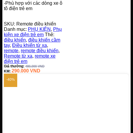
-Phù hợp với các dòng xe ô
tô điện trẻ em
SKU:
Remote điều khiển
Danh mục:
PHỤ KIỆN
,
Phụ
kiện xe điện trẻ em
Thẻ:
điều khiển
,
điều khiển cầm
tay
,
Điều khiển từ xa
,
remote
,
remote điều khiển
,
Remote từ xa
,
remote xe
điện trẻ em
Giá thường:
480.000
VND
290.000
VND
KM:
-40%