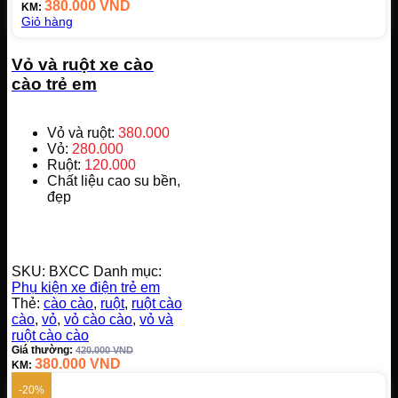
380.000
VND
KM:
Giỏ hàng
Vỏ và ruột xe cào
cào trẻ em
Vỏ và ruột:
380.000
Vỏ:
280.000
Ruột:
120.000
Chất liệu cao su bền,
đẹp
SKU:
BXCC
Danh mục:
Phụ kiện xe điện trẻ em
Thẻ:
cào cào
,
ruột
,
ruột cào
cào
,
vỏ
,
vỏ cào cào
,
vỏ và
ruột cào cào
Giá thường:
420.000
VND
380.000
VND
KM:
-20%