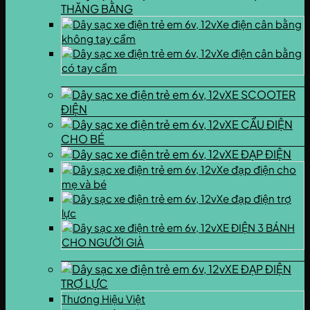
THĂNG BẰNG
Xe điện cân bằng
không tay cầm
Xe điện cân bằng
có tay cầm
XE SCOOTER
ĐIỆN
XE CẨU ĐIỆN
CHO BÉ
XE ĐẠP ĐIỆN
Xe đạp điện cho
mẹ và bé
Xe đạp điện trợ
lực
XE ĐIỆN 3 BÁNH
CHO NGƯỜI GIÀ
XE ĐẠP ĐIỆN
TRỢ LỰC
Thương Hiệu Việt