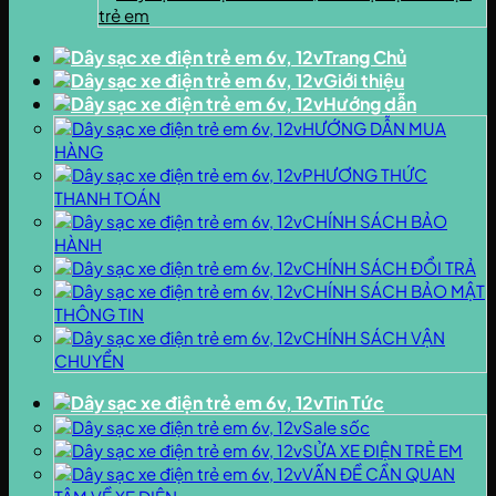
trẻ em
Trang Chủ
Giới thiệu
Hướng dẫn
HƯỚNG DẪN MUA
HÀNG
PHƯƠNG THỨC
THANH TOÁN
CHÍNH SÁCH BẢO
HÀNH
CHÍNH SÁCH ĐỔI TRẢ
CHÍNH SÁCH BẢO MẬT
THÔNG TIN
CHÍNH SÁCH VẬN
CHUYỂN
Tin Tức
Sale sốc
SỬA XE ĐIỆN TRẺ EM
VẤN ĐỀ CẦN QUAN