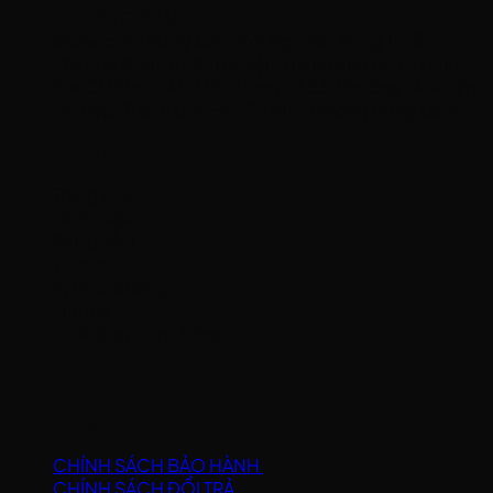
ĐT: 0937222487
Showroom trưng bày: 162 Nguyễn Trọng Tuyển,
Phường 8, Quận Phú Nhuận, Thành phố Hồ Chí Minh
Địa Chỉ Kho : 14/12/2 Đường số 53, Phường 14, Quận
Gò Vấp, Thành phố Hồ Chí Minh (không trưng bày)
THÔNG TIN
Trang chủ
Giới thiệu
Sản phẩm
Tin tức
Vị trí cửa hàng
Liên hệ
Quà tặng chính hãng
CHÍNH SÁCH
CHÍNH SÁCH BẢO HÀNH
CHÍNH SÁCH ĐỔI TRẢ