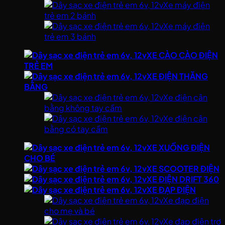
Xe máy điện
trẻ em 2 bánh
Xe máy điện
trẻ em 3 bánh
XE CÀO CÀO ĐIỆN
TRẺ EM
XE ĐIỆN THĂNG
BẰNG
Xe điện cân
bằng không tay cầm
Xe điện cân
bằng có tay cầm
XE XUỒNG ĐIỆN
CHO BÉ
XE SCOOTER ĐIỆN
XE ĐIỆN DRIFT 360
XE ĐẠP ĐIỆN
Xe đạp điện
cho mẹ và bé
Xe đạp điện trợ