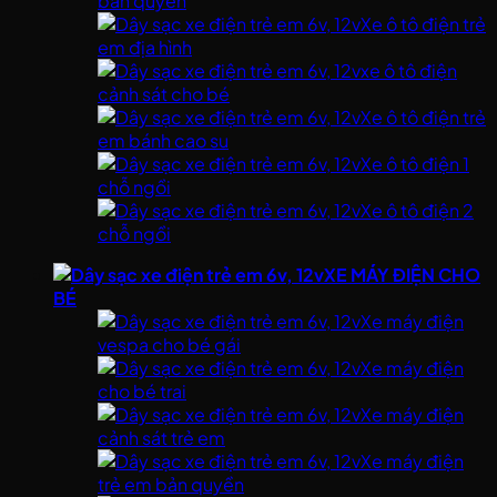
bản quyền
Xe ô tô điện trẻ
em địa hình
xe ô tô điện
cảnh sát cho bé
Xe ô tô điện trẻ
em bánh cao su
Xe ô tô điện 1
chỗ ngồi
Xe ô tô điện 2
chỗ ngồi
XE MÁY ĐIỆN CHO
BÉ
Xe máy điện
vespa cho bé gái
Xe máy điện
cho bé trai
Xe máy điện
cảnh sát trẻ em
Xe máy điện
trẻ em bản quyền