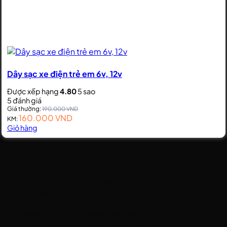
Dây sạc xe điện trẻ em 6v, 12v
Được xếp hạng
4.80
5 sao
5
đánh giá
Giá thường:
190.000
VND
160.000
VND
KM:
Giỏ hàng
THÔNG TIN LIÊN HỆ
Công Ty TNHH KOMINA
MSDN: 0316713134
Đăng ký lần đầu: 08/02/2021, tại Quận Gò Vấp
Người đại diện: Đặng Duy Khánh
Email: xedienchobe123@gmail.com