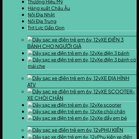
Thương Hiệu Mỹ
Hàng xuất Châu Âu
Nội Địa Nhật
Nội Địa Trung
Trợ Lực Gấp Gọn
XE ĐIỆN 3
BÁNH CHO NGƯỜI GIÀ
Xe điện 3 bánh
Xe điện 3 bánh có
mái che
XE ĐỊA HÌNH
ATV
XE SCOOTER-
XE CHÒI CHÂN
Xe scooter
Xe chòi chân
Xe đẩy em bé
PHỤ KIỆN
Phụ kiện xe điện