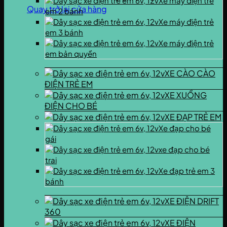
Xe máy điện trẻ
Quay trở lại cửa hàng
em 2 bánh
Xe máy điện trẻ
em 3 bánh
Xe máy điện trẻ
em bản quyền
XE CÀO CÀO
ĐIỆN TRẺ EM
XE XUỒNG
ĐIỆN CHO BÉ
XE ĐẠP TRẺ EM
Xe đạp cho bé
gái
xe đạp cho bé
trai
Xe đạp trẻ em 3
bánh
XE ĐIỆN DRIFT
360
XE ĐIỆN