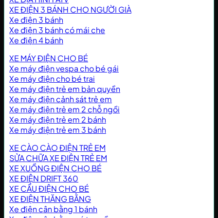
XE ĐIỆN 3 BÁNH CHO NGƯỜI GIÀ
Xe điện 3 bánh
Xe điện 3 bánh có mái che
Xe điện 4 bánh
XE MÁY ĐIỆN CHO BÉ
Xe máy điện vespa cho bé gái
Xe máy điện cho bé trai
Xe máy điện trẻ em bản quyền
Xe máy điện cảnh sát trẻ em
Xe máy điện trẻ em 2 chỗ ngồi
Xe máy điện trẻ em 2 bánh
Xe máy điện trẻ em 3 bánh
XE CÀO CÀO ĐIỆN TRẺ EM
SỬA CHỮA XE ĐIỆN TRẺ EM
XE XUỒNG ĐIỆN CHO BÉ
XE ĐIỆN DRIFT 360
XE CẨU ĐIỆN CHO BÉ
XE ĐIỆN THĂNG BẰNG
Xe điện cân bằng 1 bánh