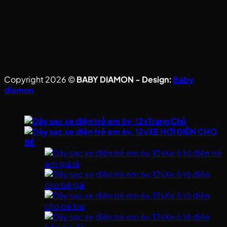
Copyright 2026 ©
BABY DIAMON - Design:
Baby
diamon
Trang Chủ
XE HƠI ĐIỆN CHO
BÉ
Xe ô tô điện trẻ
em giá rẻ
Xe ô tô điện
cho bé gái
Xe ô tô điện
cho bé trai
Xe ô tô điện