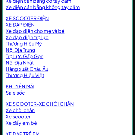
Xe điện cân bằng có tay cầm
Xe điện cân bằng không tay cầm
XE SCOOTER ĐIỆN
XE ĐẠP ĐIỆN
Xe đạp điện cho mẹ và bé
Xe đạp điện trợ lực
Thương Hiệu Mỹ
Nội Địa Trung
Trợ Lực Gấp Gọn
Nội Địa Nhật
Hàng xuất Châu Âu
Thương Hiệu Việt
KHUYỄN MÃI
Sale sốc
XE SCOOTER-XE CHÒI CHÂN
Xe chòi chân
Xe scooter
Xe đẩy em bé
XE ĐẠP TRẺ EM