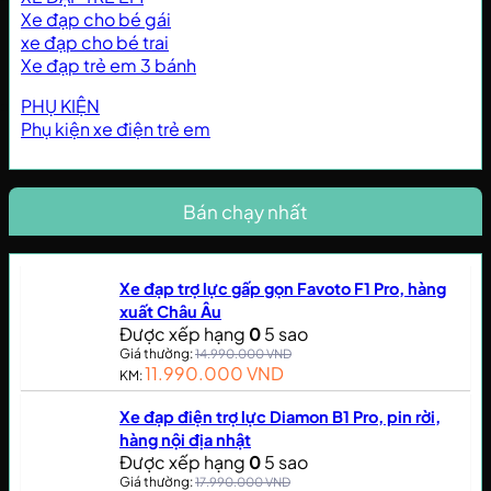
Xe đạp cho bé gái
xe đạp cho bé trai
Xe đạp trẻ em 3 bánh
PHỤ KIỆN
Phụ kiện xe điện trẻ em
Bán chạy nhất
Xe đạp trợ lực gấp gọn Favoto F1 Pro, hàng
xuất Châu Âu
Được xếp hạng
0
5 sao
Giá thường:
14.990.000
VND
11.990.000
VND
KM:
Xe đạp điện trợ lực Diamon B1 Pro, pin rời,
hàng nội địa nhật
Được xếp hạng
0
5 sao
Giá thường:
17.990.000
VND