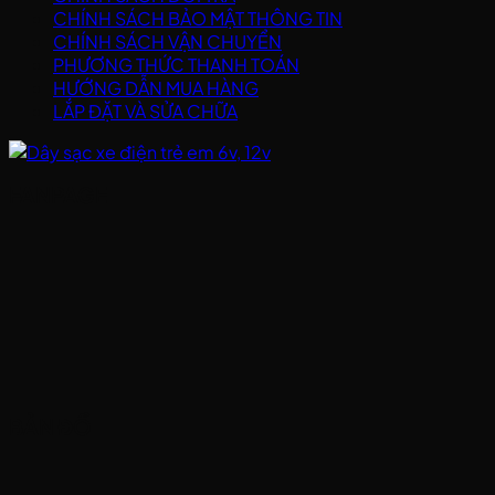
CHÍNH SÁCH BẢO MẬT THÔNG TIN
CHÍNH SÁCH VẬN CHUYỂN
PHƯƠNG THỨC THANH TOÁN
HƯỚNG DẪN MUA HÀNG
LẮP ĐẶT VÀ SỬA CHỮA
FANPAGE
BẢN ĐỒ