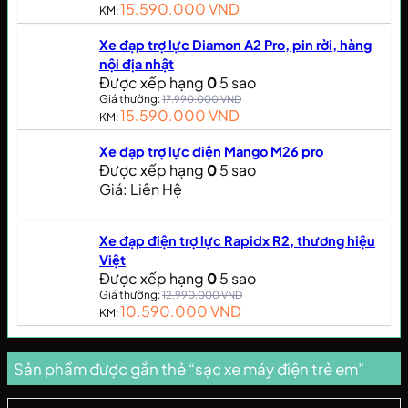
15.590.000
VND
KM:
Xe đạp trợ lực Diamon A2 Pro, pin rời, hàng
nội địa nhật
Được xếp hạng
0
5 sao
Giá thường:
17.990.000
VND
15.590.000
VND
KM:
Xe đạp trợ lực điện Mango M26 pro
Được xếp hạng
0
5 sao
Giá: Liên Hệ
Xe đạp điện trợ lực Rapidx R2, thương hiệu
Việt
Được xếp hạng
0
5 sao
Giá thường:
12.990.000
VND
10.590.000
VND
KM:
Sản phẩm được gắn thẻ “sạc xe máy điện trẻ em”