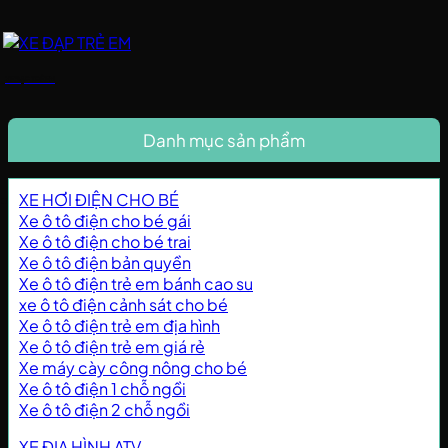
XE ĐẠP TRẺ EM
Danh mục sản phẩm
XE HƠI ĐIỆN CHO BÉ
Xe ô tô điện cho bé gái
Xe ô tô điện cho bé trai
Xe ô tô điện bản quyền
Xe ô tô điện trẻ em bánh cao su
xe ô tô điện cảnh sát cho bé
Xe ô tô điện trẻ em địa hình
Xe ô tô điện trẻ em giá rẻ
Xe máy cày công nông cho bé
Xe ô tô điện 1 chỗ ngồi
Xe ô tô điện 2 chỗ ngồi
XE ĐỊA HÌNH ATV