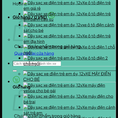
Xe ô tô điện trẻ
Hotline
em giá rẻ
0937.222.487
Xe ô tô điện trẻ
Giỏ hàng /
0
VND
em bánh cao su
xe ô tô điện cảnh
sát cho bé
Xe ô tô điện trẻ
em địa hình
Chưa có sản phẩm trong giỏ hàng.
Xe ô tô điện 1 chỗ
ngồi
Quay trở lại cửa hàng
Xe ô tô điện 2
Tìm
chỗ ngồi
kiếm:
XE MÁY ĐIỆN
CHO BÉ
Xe máy điện
Giỏ hàng
vespa cho bé gái
Xe máy điện cho
bé trai
Xe máy điện cảnh
sát trẻ em
Chưa có sản phẩm trong giỏ hàng.