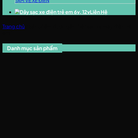
TÂM VỀ XE ĐIỆN
Liên Hệ
Trang chủ
/
Sản phẩm được gắn thẻ “sạc xe máy điện trẻ
em”
Danh mục sản phẩm