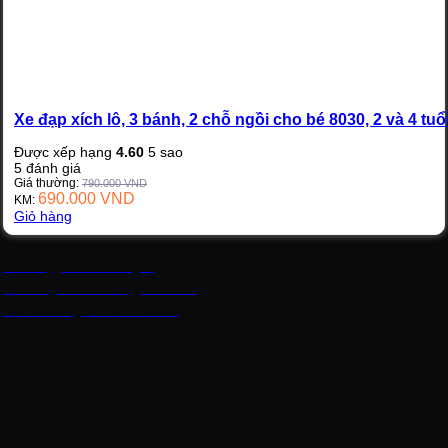
Xe đạp xích lô, 3 bánh, 2 chỗ ngồi cho bé 8030, 2 và 4 tuổ
Được xếp hạng
4.60
5 sao
5
đánh giá
Giá thường:
790.000
VND
690.000
VND
KM:
Giỏ hàng
Xe đạp xích lô, 3
bánh, 2 chỗ ngồi cho
bé 8030, 2 và 4 tuổi
Mã
: 8030
Kt
: D86 x R50 x C67
cm
Chỗ ngồi rộng
: 25cm
Trọng lượng xe
: 11 kg