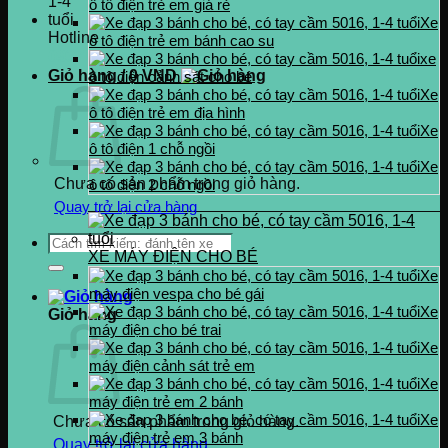
ô tô điện trẻ em giá rẻ
Xe
Hotline
ô tô điện trẻ em bánh cao su
0937.222.487
xe
Giỏ hàng /
0
VND
ô tô điện cảnh sát cho bé
Xe
ô tô điện trẻ em địa hình
Xe
ô tô điện 1 chỗ ngồi
Xe
Chưa có sản phẩm trong giỏ hàng.
ô tô điện 2 chỗ ngồi
Quay trở lại cửa hàng
Tìm
XE MÁY ĐIỆN CHO BÉ
kiếm:
Xe
máy điện vespa cho bé gái
Xe
Giỏ hàng
máy điện cho bé trai
Xe
máy điện cảnh sát trẻ em
Xe
máy điện trẻ em 2 bánh
Xe
Chưa có sản phẩm trong giỏ hàng.
máy điện trẻ em 3 bánh
Quay trở lại cửa hàng