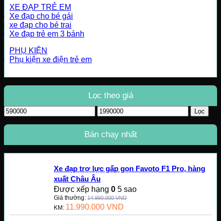
XE ĐẠP TRẺ EM
Xe đạp cho bé gái
xe đạp cho bé trai
Xe đạp trẻ em 3 bánh
PHỤ KIỆN
Phụ kiện xe điện trẻ em
Lọc theo giá
Giá
Giá
Lọc
tối
tối
thiểu
đa
Bán chạy nhất
Xe đạp trợ lực gấp gọn Favoto F1 Pro, hàng
xuất Châu Âu
Được xếp hạng
0
5 sao
Giá thường:
14.990.000
VND
11.990.000
VND
KM: