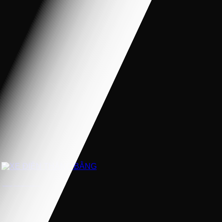
XE ĐIỆN THĂNG BẰNG