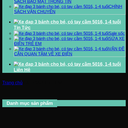
SÁCH BẢO MẬT THÔNG TIN
CHÍNH
SÁCH VẬN CHUYỂN
Tin Tức
Sale sốc
SỬA XE
ĐIỆN TRẺ EM
VẤN ĐỀ
CẦN QUAN TÂM VỀ XE ĐIỆN
Liên Hệ
Trang chủ
/
XE ĐẠP TRẺ EM
Danh mục sản phẩm