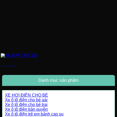
XE ĐẠP TRẺ EM
Danh mục sản phẩm
XE HƠI ĐIỆN CHO BÉ
Xe ô tô điện cho bé gái
Xe ô tô điện cho bé trai
Xe ô tô điện bản quyền
Xe ô tô điện trẻ em bánh cao su