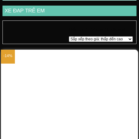
XE ĐẠP TRẺ EM
Hiển thị 1–12 của 15 kết quả
-14%