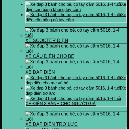
Xe
điện cân bằng không tay cầm
Xe
điện cân bằng có tay cầm
XE SCOOTER ĐIỆN
XE CẨU ĐIỆN CHO BÉ
XE ĐẠP ĐIỆN
Xe
đạp điện cho mẹ và bé
Xe
đạp điện trợ lực
XE ĐIỆN 3 BÁNH CHO NGƯỜI GIÀ
XE ĐẠP ĐIỆN TRỢ LỰC