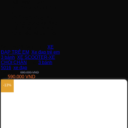
Mã
: WMT 1900
Kt
: D77 x R48 x C102
cm
Chỗ ngồi rộng
: 25cm
Trọng lượng xe
: 6 kg
Tải tối đa
: 20-30 Kg
Chất liệu
: Nhựa, Thép
SKU:
5016
Danh mục:
XE
ĐẠP TRẺ EM
,
Xe đạp trẻ em
3 bánh
,
XE SCOOTER-XE
CHÒI CHÂN
Thẻ:
3 bánh
,
5016
,
xe đạp
Giá thường:
690.000
VND
590.000
VND
KM:
-13%