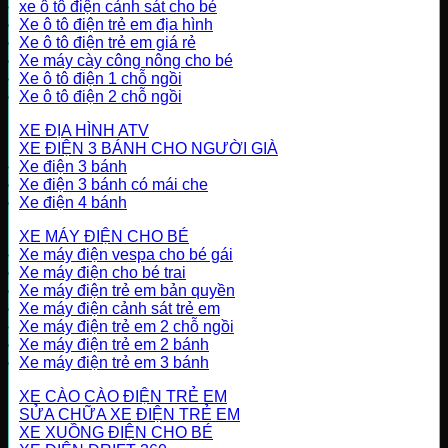
xe ô tô điện cảnh sát cho bé
Xe ô tô điện trẻ em địa hình
Xe ô tô điện trẻ em giá rẻ
Xe máy cày công nông cho bé
Xe ô tô điện 1 chỗ ngồi
Xe ô tô điện 2 chỗ ngồi
XE ĐỊA HÌNH ATV
XE ĐIỆN 3 BÁNH CHO NGƯỜI GIÀ
Xe điện 3 bánh
Xe điện 3 bánh có mái che
Xe điện 4 bánh
XE MÁY ĐIỆN CHO BÉ
Xe máy điện vespa cho bé gái
Xe máy điện cho bé trai
Xe máy điện trẻ em bản quyền
Xe máy điện cảnh sát trẻ em
Xe máy điện trẻ em 2 chỗ ngồi
Xe máy điện trẻ em 2 bánh
Xe máy điện trẻ em 3 bánh
XE CÀO CÀO ĐIỆN TRẺ EM
SỬA CHỮA XE ĐIỆN TRẺ EM
XE XUỒNG ĐIỆN CHO BÉ