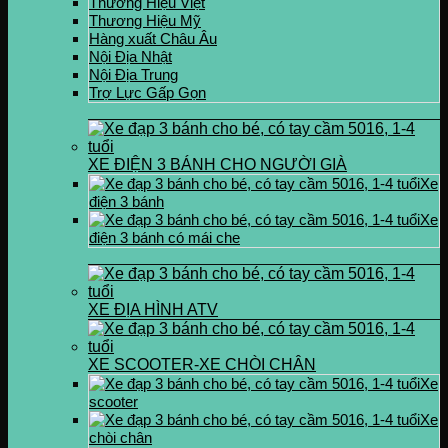
Thương Hiệu Việt
Thương Hiệu Mỹ
Hàng xuất Châu Âu
Nội Địa Nhật
Nội Địa Trung
Trợ Lực Gấp Gọn
XE ĐIỆN 3 BÁNH CHO NGƯỜI GIÀ
Xe
điện 3 bánh
Xe
điện 3 bánh có mái che
XE ĐỊA HÌNH ATV
XE SCOOTER-XE CHÒI CHÂN
Xe
scooter
Xe
chòi chân