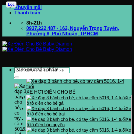
Lọc
Bỏ
Khuyến mãi
qua
Thanh toán
nội
8h-21h
dung
0937.222.487 - 162, Nguyễn Trọng Tuyển,
Phường 8, Phú Nhuận, TP.HCM
Tìm
Danh mục sản phẩm
kiếm:
XE HƠI ĐIỆN CHO BÉ
Xe
ô tô điện cho bé gái
Xe
ô tô điện cho bé trai
Xe
ô tô điện bản quyền
Xe