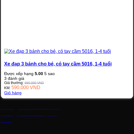
Xe đạp 3 bánh cho bé, có tay cầm 5016, 1-4 tuổi
Được xếp hạng
5.00
5 sao
3
đánh giá
Giá thường:
690.000
VND
590.000
VND
KM:
Giỏ hàng
Xe đạp 3 bánh cho bé,
có tay cầm 5016, 1-4
tuổi