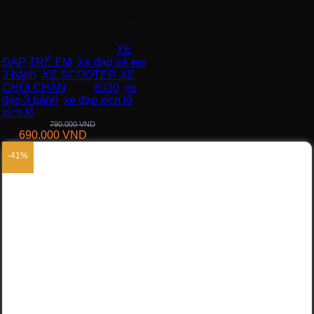
Tải tối đa
: 20-40 Kg
Chất liệu
: Nhựa, Thép
SKU:
8030
Danh mục:
XE
ĐẠP TRẺ EM
,
Xe đạp trẻ em
3 bánh
,
XE SCOOTER-XE
CHÒI CHÂN
Thẻ:
8030
,
xe
đạp 3 bánh
,
xe đạp xích lô
,
xích lô
Giá thường:
790.000
VND
690.000
VND
KM:
-41%