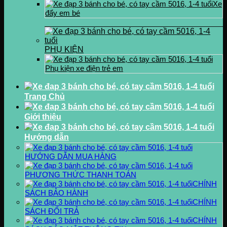
Xe
đẩy em bé
PHỤ KIỆN
Phụ kiện xe điện trẻ em
Trang Chủ
Giới thiệu
Hướng dẫn
HƯỚNG DẪN MUA HÀNG
PHƯƠNG THỨC THANH TOÁN
CHÍNH
SÁCH BẢO HÀNH
CHÍNH
SÁCH ĐỔI TRẢ
CHÍNH