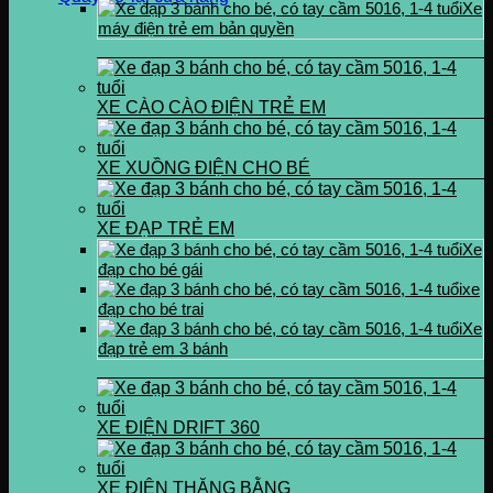
Xe
máy điện trẻ em bản quyền
XE CÀO CÀO ĐIỆN TRẺ EM
XE XUỒNG ĐIỆN CHO BÉ
XE ĐẠP TRẺ EM
Xe
đạp cho bé gái
xe
đạp cho bé trai
Xe
đạp trẻ em 3 bánh
XE ĐIỆN DRIFT 360
XE ĐIỆN THĂNG BẰNG