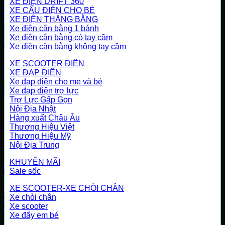
XE ĐIỆN DRIFT 360
XE CẨU ĐIỆN CHO BÉ
XE ĐIỆN THĂNG BẰNG
Xe điện cân bằng 1 bánh
Xe điện cân bằng có tay cầm
Xe điện cân bằng không tay cầm
XE SCOOTER ĐIỆN
XE ĐẠP ĐIỆN
Xe đạp điện cho mẹ và bé
Xe đạp điện trợ lực
Trợ Lực Gấp Gọn
Nội Địa Nhật
Hàng xuất Châu Âu
Thương Hiệu Việt
Thương Hiệu Mỹ
Nội Địa Trung
KHUYỄN MÃI
Sale sốc
XE SCOOTER-XE CHÒI CHÂN
Xe chòi chân
Xe scooter
Xe đẩy em bé