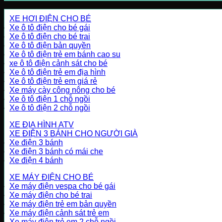
XE HƠI ĐIỆN CHO BÉ
Xe ô tô điện cho bé gái
Xe ô tô điện cho bé trai
Xe ô tô điện bản quyền
Xe ô tô điện trẻ em bánh cao su
xe ô tô điện cảnh sát cho bé
Xe ô tô điện trẻ em địa hình
Xe ô tô điện trẻ em giá rẻ
Xe máy cày công nông cho bé
Xe ô tô điện 1 chỗ ngồi
Xe ô tô điện 2 chỗ ngồi
XE ĐỊA HÌNH ATV
XE ĐIỆN 3 BÁNH CHO NGƯỜI GIÀ
Xe điện 3 bánh
Xe điện 3 bánh có mái che
Xe điện 4 bánh
XE MÁY ĐIỆN CHO BÉ
Xe máy điện vespa cho bé gái
Xe máy điện cho bé trai
Xe máy điện trẻ em bản quyền
Xe máy điện cảnh sát trẻ em
Xe máy điện trẻ em 2 chỗ ngồi