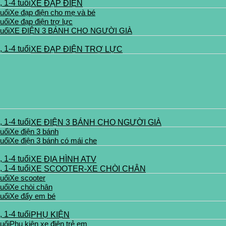
XE ĐẠP ĐIỆN
Xe đạp điện cho mẹ và bé
Xe đạp điện trợ lực
XE ĐIỆN 3 BÁNH CHO NGƯỜI GIÀ
XE ĐẠP ĐIỆN TRỢ LỰC
XE ĐIỆN 3 BÁNH CHO NGƯỜI GIÀ
Xe điện 3 bánh
Xe điện 3 bánh có mái che
XE ĐỊA HÌNH ATV
XE SCOOTER-XE CHÒI CHÂN
Xe scooter
Xe chòi chân
Xe đẩy em bé
PHỤ KIỆN
Phụ kiện xe điện trẻ em