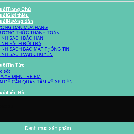
Trang Chủ
Giới thiệu
Hướng dẫn
ỚNG DẪN MUA HÀNG
ƯƠNG THỨC THANH TOÁN
ÍNH SÁCH BẢO HÀNH
ÍNH SÁCH ĐỔI TRẢ
ÍNH SÁCH BẢO MẬT THÔNG TIN
ÍNH SÁCH VẬN CHUYỂN
Tin Tức
le sốc
A XE ĐIỆN TRẺ EM
N ĐỀ CẦN QUAN TÂM VỀ XE ĐIỆN
Liên Hệ
cao su
Danh mục sản phẩm