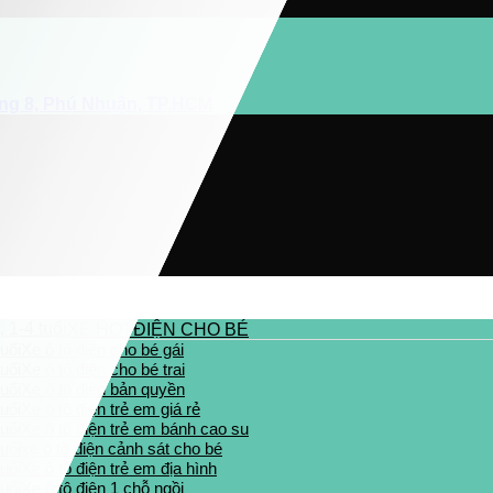
ờng 8, Phú Nhuận, TP.HCM
XE HƠI ĐIỆN CHO BÉ
Xe ô tô điện cho bé gái
Xe ô tô điện cho bé trai
Xe ô tô điện bản quyền
Xe ô tô điện trẻ em giá rẻ
Xe ô tô điện trẻ em bánh cao su
xe ô tô điện cảnh sát cho bé
Xe ô tô điện trẻ em địa hình
Xe ô tô điện 1 chỗ ngồi