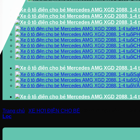
HƯ
PH
CH
CH
CH
CH
Sa
SỬ
VẤ
Trang chủ
/
XE HƠI ĐIỆN CHO BÉ
/
Xe ô tô điện trẻ em bánh 
Lọc