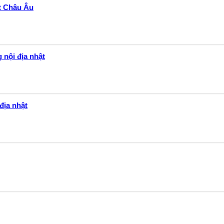
ất Châu Âu
 nội địa nhật
địa nhật