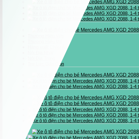
Thương Hiệu Việt
Thương Hiệu Mỹ
Hàng xuất Châu Âu
Nội Địa Nhật
Nội Địa Trung
Trợ Lực Gấp Gọn