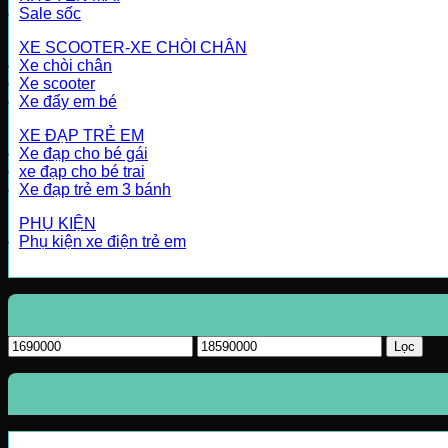
Sale sốc
XE SCOOTER-XE CHÒI CHÂN
Xe chòi chân
Xe scooter
Xe đẩy em bé
XE ĐẠP TRẺ EM
Xe đạp cho bé gái
xe đạp cho bé trai
Xe đạp trẻ em 3 bánh
PHỤ KIỆN
Phụ kiện xe điện trẻ em
Giá
Giá
Lọc
tối
tối
thiểu
đa