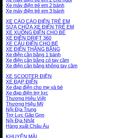
Xe máy điện trẻ em 2 bánh
Xe máy điện trẻ em 3 bánh
XE CÀO CÀO ĐIỆN TRẺ EM
SỬA CHỮA XE ĐIỆN TRẺ EM
XE XUỒNG ĐIỆN CHO BÉ
XE ĐIỆN DRIFT 360
XE CẨU ĐIỆN CHO BÉ
XE ĐIỆN THĂNG BẰNG
Xe điện cân bằng 1 bánh
Xe điện cân bằng có tay cầm
Xe điện cân bằng không tay cầm
XE SCOOTER ĐIỆN
XE ĐẠP ĐIỆN
Xe đạp điện cho mẹ và bé
Xe đạp điện trợ lực
Thương Hiệu Việt
Thương Hiệu Mỹ
Nội Địa Trung
Trợ Lực Gấp Gọn
Nội Địa Nhật
Hàng xuất Châu Âu
KHUYỄN MÃI