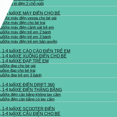
Xe ô tô điện 2 chỗ ngồi
XE MÁY ĐIỆN CHO BÉ
Xe máy điện vespa cho bé gái
Xe máy điện cho bé trai
Xe máy điện cảnh sát trẻ em
Xe máy điện trẻ em 2 bánh
Xe máy điện trẻ em 3 bánh
Xe máy điện trẻ em bản quyền
XE CÀO CÀO ĐIỆN TRẺ EM
XE XUỒNG ĐIỆN CHO BÉ
XE ĐẠP TRẺ EM
Xe đạp cho bé gái
xe đạp cho bé trai
Xe đạp trẻ em 3 bánh
XE ĐIỆN DRIFT 360
XE ĐIỆN THĂNG BẰNG
Xe điện cân bằng không tay cầm
Xe điện cân bằng có tay cầm
XE SCOOTER ĐIỆN
XE CẨU ĐIỆN CHO BÉ