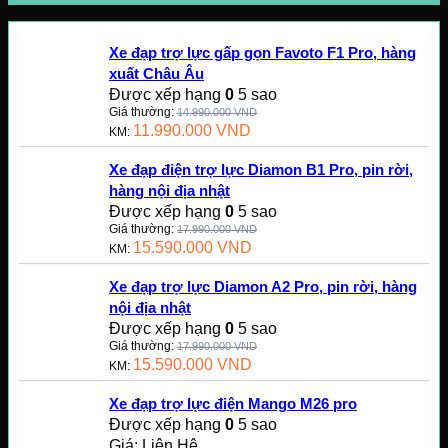
Xe đạp trợ lực gấp gọn Favoto F1 Pro, hàng
xuất Châu Âu
Được xếp hạng
0
5 sao
Giá thường:
14.990.000
VND
11.990.000
VND
KM:
Xe đạp điện trợ lực Diamon B1 Pro, pin rời,
hàng nội địa nhật
Được xếp hạng
0
5 sao
Giá thường:
17.990.000
VND
15.590.000
VND
KM:
Xe đạp trợ lực Diamon A2 Pro, pin rời, hàng
nội địa nhật
Được xếp hạng
0
5 sao
Giá thường:
17.990.000
VND
15.590.000
VND
KM:
Xe đạp trợ lực điện Mango M26 pro
Được xếp hạng
0
5 sao
Giá: Liên Hệ