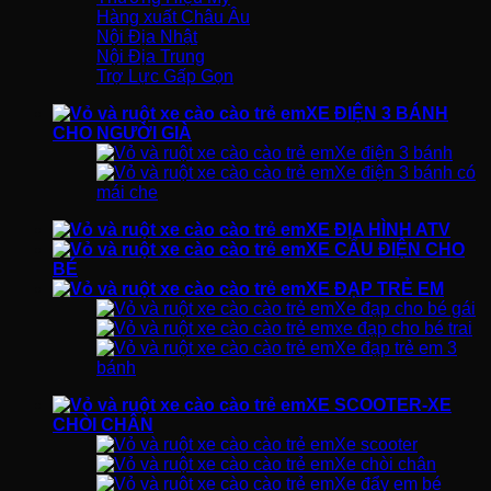
Hàng xuất Châu Âu
Nội Địa Nhật
Nội Địa Trung
Trợ Lực Gấp Gọn
XE ĐIỆN 3 BÁNH
CHO NGƯỜI GIÀ
Xe điện 3 bánh
Xe điện 3 bánh có
mái che
XE ĐỊA HÌNH ATV
XE CẨU ĐIỆN CHO
BÉ
XE ĐẠP TRẺ EM
Xe đạp cho bé gái
xe đạp cho bé trai
Xe đạp trẻ em 3
bánh
XE SCOOTER-XE
CHÒI CHÂN
Xe scooter
Xe chòi chân
Xe đẩy em bé