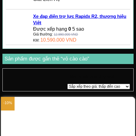
Xe đạp điện trợ lực Rapidx R2, thương hiệu
Việt
Được xếp hạng
0
5 sao
Giá thường:
12.990.000
VND
10.590.000
VND
KM:
Sản phẩm được gắn thẻ “vỏ cào cào”
Hiển thị kết quả duy nhất
-10%