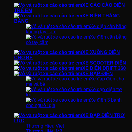
XE CÀO CÀO ĐIỆN
TRẺ EM
XE ĐIỆN THĂNG
BẰNG
Xe điện cân bằng
không tay cầm
Xe điện cân bằng
có tay cầm
XE XUỒNG ĐIỆN
CHO BÉ
XE SCOOTER ĐIỆN
XE ĐIỆN DRIFT 360
XE ĐẠP ĐIỆN
Xe đạp điện cho
mẹ và bé
Xe đạp điện trợ
lực
Xe điện 3 bánh
cho người già
XE ĐẠP ĐIỆN TRỢ
LỰC
Thương Hiệu Việt
Thương Hiệu Mỹ