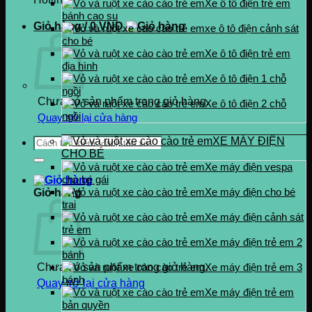
Xe ô tô điện trẻ em
0937.222.487
bánh cao su
Giỏ hàng /
0
VND
xe ô tô điện cảnh sát
cho bé
Xe ô tô điện trẻ em
địa hình
Xe ô tô điện 1 chỗ
ngồi
Chưa có sản phẩm trong giỏ hàng.
Xe ô tô điện 2 chỗ
ngồi
Quay trở lại cửa hàng
Tìm
XE MÁY ĐIỆN
kiếm:
CHO BÉ
Xe máy điện vespa
cho bé gái
Xe máy điện cho bé
Giỏ hàng
trai
Xe máy điện cảnh sát
trẻ em
Xe máy điện trẻ em 2
bánh
Chưa có sản phẩm trong giỏ hàng.
Xe máy điện trẻ em 3
bánh
Quay trở lại cửa hàng
Xe máy điện trẻ em
bản quyền