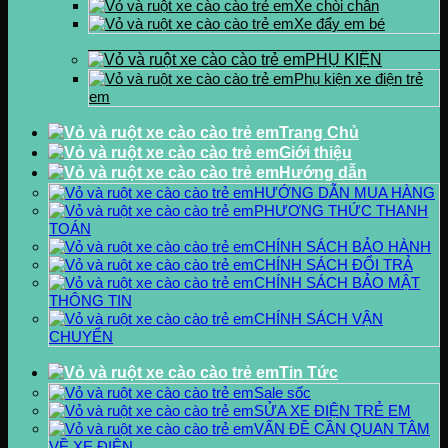
Xe chòi chân
Xe đẩy em bé
PHỤ KIỆN
Phụ kiện xe điện trẻ
em
Trang Chủ
Giới thiệu
Hướng dẫn
HƯỚNG DẪN MUA HÀNG
PHƯƠNG THỨC THANH
TOÁN
CHÍNH SÁCH BẢO HÀNH
CHÍNH SÁCH ĐỔI TRẢ
CHÍNH SÁCH BẢO MẬT
THÔNG TIN
CHÍNH SÁCH VẬN
CHUYỂN
Tin Tức
Sale sốc
SỬA XE ĐIỆN TRẺ EM
VẤN ĐỀ CẦN QUAN TÂM
VỀ XE ĐIỆN