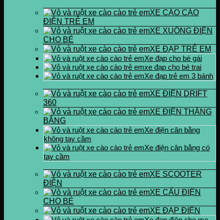
XE CÀO CÀO
ĐIỆN TRẺ EM
XE XUỒNG ĐIỆN
CHO BÉ
XE ĐẠP TRẺ EM
Xe đạp cho bé gái
xe đạp cho bé trai
Xe đạp trẻ em 3 bánh
XE ĐIỆN DRIFT
360
XE ĐIỆN THĂNG
BẰNG
Xe điện cân bằng
không tay cầm
Xe điện cân bằng có
tay cầm
XE SCOOTER
ĐIỆN
XE CẨU ĐIỆN
CHO BÉ
XE ĐẠP ĐIỆN
Xe đạp điện cho mẹ