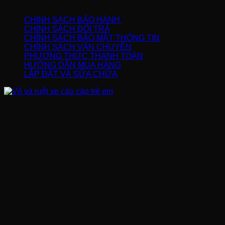
CHÍNH SÁCH
CHÍNH SÁCH BẢO HÀNH
CHÍNH SÁCH ĐỔI TRẢ
CHÍNH SÁCH BẢO MẬT THÔNG TIN
CHÍNH SÁCH VẬN CHUYỂN
PHƯƠNG THỨC THANH TOÁN
HƯỚNG DẪN MUA HÀNG
LẮP ĐẶT VÀ SỬA CHỮA
FANPAGE
BẢN ĐỒ