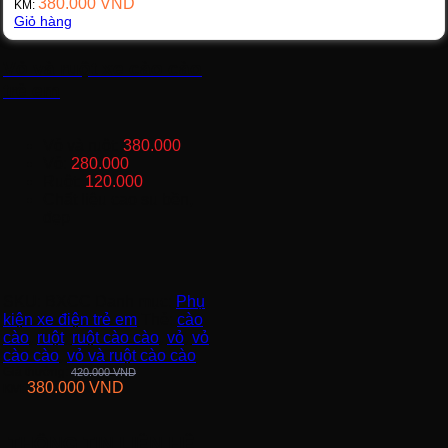
380.000
VND
KM:
Giỏ hàng
Vỏ và ruột xe cào cào
trẻ em
Vỏ và ruột:
380.000
Vỏ:
280.000
Ruột:
120.000
Chất liệu cao su bền,
đẹp
SKU:
BXCC
Danh mục:
Phụ
kiện xe điện trẻ em
Thẻ:
cào
cào
,
ruột
,
ruột cào cào
,
vỏ
,
vỏ
cào cào
,
vỏ và ruột cào cào
Giá thường:
420.000
VND
380.000
VND
KM:
THÔNG TIN LIÊN HỆ