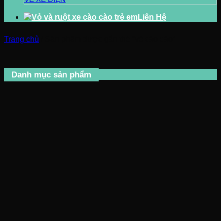
Liên Hệ
Trang chủ
/
Sản phẩm được gắn thẻ “vỏ cào cào”
Danh mục sản phẩm