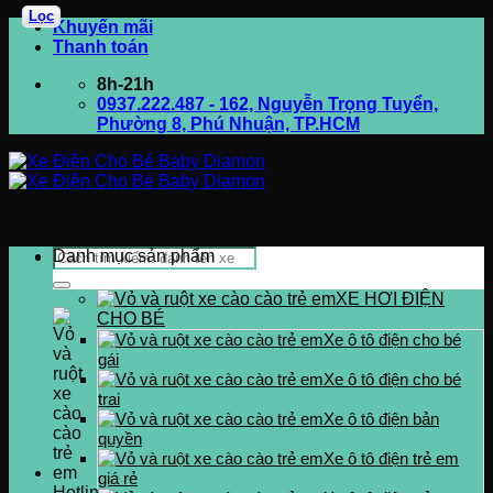
Lọc
Bỏ
Khuyến mãi
qua
Thanh toán
nội
8h-21h
dung
0937.222.487 - 162, Nguyễn Trọng Tuyển,
Phường 8, Phú Nhuận, TP.HCM
Tìm
Danh mục sản phẩm
kiếm:
XE HƠI ĐIỆN
CHO BÉ
Xe ô tô điện cho bé
gái
Xe ô tô điện cho bé
trai
Xe ô tô điện bản
quyền
Xe ô tô điện trẻ em
giá rẻ
Hotline