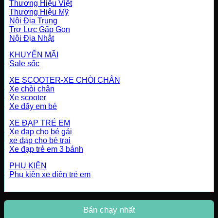
Thương Hiệu Việt
Thương Hiệu Mỹ
Nội Địa Trung
Trợ Lực Gấp Gọn
Nội Địa Nhật
KHUYỄN MÃI
Sale sốc
XE SCOOTER-XE CHÒI CHÂN
Xe chòi chân
Xe scooter
Xe đẩy em bé
XE ĐẠP TRẺ EM
Xe đạp cho bé gái
xe đạp cho bé trai
Xe đạp trẻ em 3 bánh
PHỤ KIỆN
Phụ kiện xe điện trẻ em
Bán chạy nhất