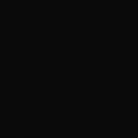
Công Ty TNHH KOMINA
MSDN: 0316713134
Đăng ký lần đầu: 08/02/2021, tại Quận Gò Vấp
Người đại diện: Đặng Duy Khánh
Email: xedienchobe123@gmail.com
ĐT: 0937222487
Showroom trưng bày: 162 Nguyễn Trọng Tuyển,
Phường 8, Quận Phú Nhuận, Thành phố Hồ Chí Minh
Địa Chỉ Kho : 14/12/2 Đường số 53, Phường 14, Quận
Gò Vấp, Thành phố Hồ Chí Minh (không trưng bày)
THÔNG TIN
Trang chủ
Giới thiệu
Sản phẩm
Tin tức
Vị trí cửa hàng
Liên hệ
Quà tặng chính hãng