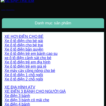
XE ĐẠP TRẺ EM
Danh mục sản phẩm
XE HƠI ĐIỆN CHO BÉ
Xe ô tô điện cho bé gái
Xe ô tô điện cho bé trai
Xe ô tô điện bản quyền
Xe ô tô điện trẻ em bánh cao su
xe ô tô điện cảnh sát cho bé
Xe ô tô điện trẻ em địa hình
Xe ô tô điện trẻ em giá rẻ
Xe máy cày công nông cho bé
Xe ô tô điện 1 chỗ ngồi
Xe ô tô điện 2 chỗ ngồi
XE ĐỊA HÌNH ATV
XE ĐIỆN 3 BÁNH CHO NGƯỜI GIÀ
Xe điện 3 bánh
Xe điện 3 bánh có mái che
Xe điện 4 bánh