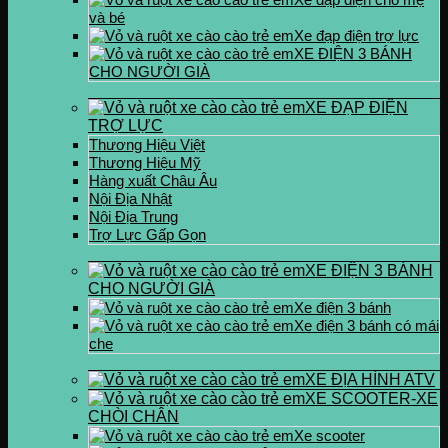
và bé
Xe đạp điện trợ lực
XE ĐIỆN 3 BÁNH
CHO NGƯỜI GIÀ
XE ĐẠP ĐIỆN
TRỢ LỰC
Thương Hiệu Việt
Thương Hiệu Mỹ
Hàng xuất Châu Âu
Nội Địa Nhật
Nội Địa Trung
Trợ Lực Gấp Gọn
XE ĐIỆN 3 BÁNH
CHO NGƯỜI GIÀ
Xe điện 3 bánh
Xe điện 3 bánh có mái
che
XE ĐỊA HÌNH ATV
XE SCOOTER-XE
CHÒI CHÂN
Xe scooter