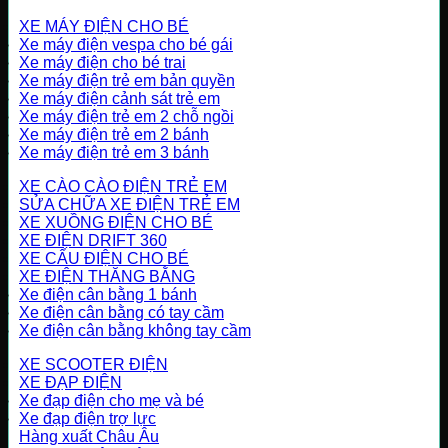
XE MÁY ĐIỆN CHO BÉ
Xe máy điện vespa cho bé gái
Xe máy điện cho bé trai
Xe máy điện trẻ em bản quyền
Xe máy điện cảnh sát trẻ em
Xe máy điện trẻ em 2 chỗ ngồi
Xe máy điện trẻ em 2 bánh
Xe máy điện trẻ em 3 bánh
XE CÀO CÀO ĐIỆN TRẺ EM
SỬA CHỮA XE ĐIỆN TRẺ EM
XE XUỒNG ĐIỆN CHO BÉ
XE ĐIỆN DRIFT 360
XE CẨU ĐIỆN CHO BÉ
XE ĐIỆN THĂNG BẰNG
Xe điện cân bằng 1 bánh
Xe điện cân bằng có tay cầm
Xe điện cân bằng không tay cầm
XE SCOOTER ĐIỆN
XE ĐẠP ĐIỆN
Xe đạp điện cho mẹ và bé
Xe đạp điện trợ lực
Hàng xuất Châu Âu