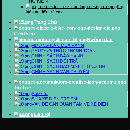
PHỤ KIỆN
Phụ
kiện xe điện trẻ em
Trang Chủ
Giới thiệu
Hướng dẫn
HƯỚNG DẪN MUA HÀNG
PHƯƠNG THỨC THANH TOÁN
CHÍNH SÁCH BẢO HÀNH
CHÍNH SÁCH ĐỔI TRẢ
CHÍNH SÁCH BẢO MẬT THÔNG TIN
CHÍNH SÁCH VẬN CHUYỂN
Tin Tức
Sale sốc
SỬA XE ĐIỆN TRẺ EM
VẤN ĐỀ CẦN QUAN TÂM VỀ XE ĐIỆN
Liên Hệ