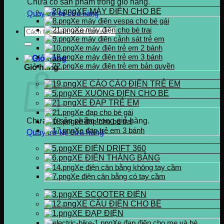
Chưa có sản phẩm trong giỏ hàng.
XE MÁY ĐIỆN CHO BÉ
Quay trở lại cửa hàng
Xe máy điện vespa cho bé gái
Xe máy điện cho bé trai
Tìm
Xe máy điện cảnh sát trẻ em
kiếm:
Xe máy điện trẻ em 2 bánh
Xe máy điện trẻ em 3 bánh
Xe máy điện trẻ em bản quyền
Giỏ hàng
XE CÀO CÀO ĐIỆN TRẺ EM
XE XUỒNG ĐIỆN CHO BÉ
XE ĐẠP TRẺ EM
Xe đạp cho bé gái
Chưa có sản phẩm trong giỏ hàng.
xe đạp cho bé trai
Xe đạp trẻ em 3 bánh
Quay trở lại cửa hàng
XE ĐIỆN DRIFT 360
XE ĐIỆN THĂNG BẰNG
Xe điện cân bằng không tay cầm
Xe điện cân bằng có tay cầm
XE SCOOTER ĐIỆN
XE CẨU ĐIỆN CHO BÉ
XE ĐẠP ĐIỆN
Xe đạp điện cho mẹ và bé