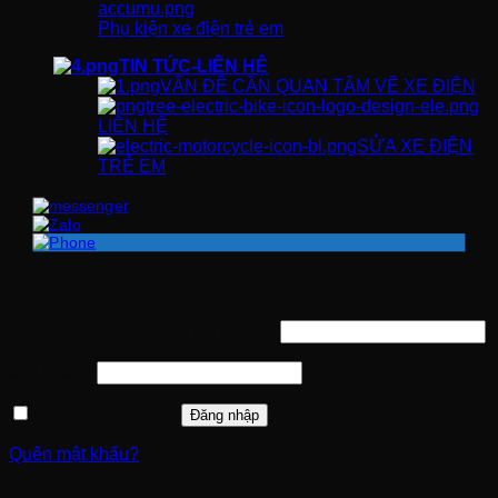
Phụ kiện xe điện trẻ em
TIN TỨC-LIÊN HỆ
VẤN ĐỀ CẦN QUAN TÂM VỀ XE ĐIỆN
LIÊN HỆ
SỬA XE ĐIỆN
TRẺ EM
Đăng nhập
Bắt
Tên tài khoản hoặc địa chỉ email
*
buộc
Bắt
Mật khẩu
*
buộc
Ghi nhớ mật khẩu
Đăng nhập
Quên mật khẩu?