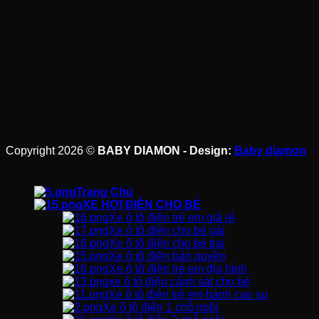
Copyright 2026 ©
BABY DIAMON - Design:
Baby diamon
Trang Chủ
XE HƠI ĐIỆN CHO BÉ
Xe ô tô điện trẻ em giá rẻ
Xe ô tô điện cho bé gái
Xe ô tô điện cho bé trai
Xe ô tô điện bản quyền
Xe ô tô điện trẻ em địa hình
xe ô tô điện cảnh sát cho bé
Xe ô tô điện trẻ em bánh cao su
Xe ô tô điện 1 chỗ ngồi