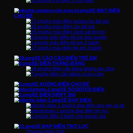
Xe ô tô điện 2 chỗ ngồi
XE MÁY ĐIỆN
CHO BÉ
Xe máy điện vespa cho bé gái
Xe máy điện cho bé trai
Xe máy điện cảnh sát trẻ em
Xe máy điện trẻ em bản quyền
Xe máy điện trẻ em 2 bánh
Xe máy điện trẻ em 3 bánh
XE CÀO CÀO ĐIỆN TRẺ EM
XE ĐIỆN THĂNG BẰNG
Xe điện cân bằng không tay cầm
Xe điện cân bằng có tay cầm
XE XUỒNG ĐIỆN CHO BÉ
XE SCOOTER ĐIỆN
XE ĐIỆN DRIFT 360
XE ĐẠP ĐIỆN
Xe đạp điện cho mẹ và bé
Xe đạp điện trợ lực
Xe điện 3 bánh cho người già
XE ĐẠP ĐIỆN TRỢ LỰC
Thương Hiệu Việt