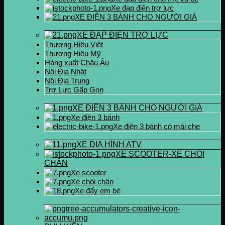
Xe đạp điện trợ lực
XE ĐIỆN 3 BÁNH CHO NGƯỜI GIÀ
XE ĐẠP ĐIỆN TRỢ LỰC
Thương Hiệu Việt
Thương Hiệu Mỹ
Hàng xuất Châu Âu
Nội Địa Nhật
Nội Địa Trung
Trợ Lực Gấp Gọn
XE ĐIỆN 3 BÁNH CHO NGƯỜI GIÀ
Xe điện 3 bánh
Xe điện 3 bánh có mái che
XE ĐỊA HÌNH ATV
XE SCOOTER-XE CHÒI
CHÂN
Xe scooter
Xe chòi chân
Xe đẩy em bé