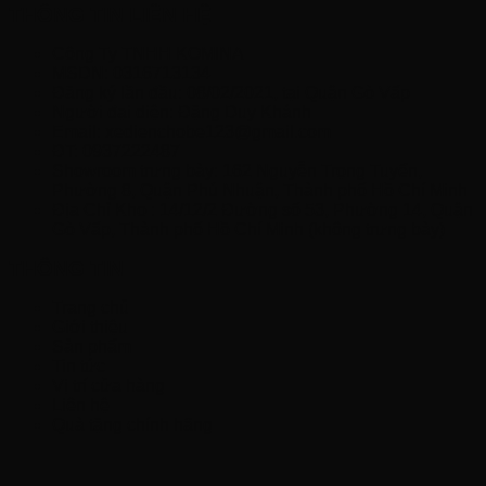
THÔNG TIN LIÊN HỆ
Công Ty TNHH KOMINA
MSDN: 0316713134
Đăng ký lần đầu: 08/02/2021, tại Quận Gò Vấp
Người đại diện: Đặng Duy Khánh
Email: xedienchobe123@gmail.com
ĐT: 0937222487
Showroom trưng bày: 162 Nguyễn Trọng Tuyển,
Phường 8, Quận Phú Nhuận, Thành phố Hồ Chí Minh
Địa Chỉ Kho : 14/12/2 Đường số 53, Phường 14, Quận
Gò Vấp, Thành phố Hồ Chí Minh (không trưng bày)
THÔNG TIN
Trang chủ
Giới thiệu
Sản phẩm
Tin tức
Vị trí cửa hàng
Liên hệ
Quà tặng chính hãng