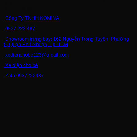
Quý khách có nhu cầu cần được tư vấn – vui lòng liên hệ
với chúng tôi theo:
Công Ty TNHH KOMINA
0937.222.487
Showroom trưng bày: 162 Nguyễn Trọng Tuyển, Phường
8, Quận Phú Nhuận, Tp.HCM
xedienchobe123@gmail.com
Xe điện cho bé
Zalo:0937222487