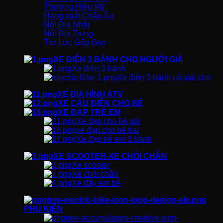
Thương Hiệu Mỹ
Hàng xuất Châu Âu
Nội Địa Nhật
Nội Địa Trung
Trợ Lực Gấp Gọn
XE ĐIỆN 3 BÁNH CHO NGƯỜI GIÀ
Xe điện 3 bánh
Xe điện 3 bánh có mái che
XE ĐỊA HÌNH ATV
XE CẨU ĐIỆN CHO BÉ
XE ĐẠP TRẺ EM
Xe đạp cho bé gái
xe đạp cho bé trai
Xe đạp trẻ em 3 bánh
XE SCOOTER-XE CHÒI CHÂN
Xe scooter
Xe chòi chân
Xe đẩy em bé
PHỤ KIỆN