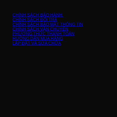
CHÍNH SÁCH
CHÍNH SÁCH BẢO HÀNH
CHÍNH SÁCH ĐỔI TRẢ
CHÍNH SÁCH BẢO MẬT THÔNG TIN
CHÍNH SÁCH VẬN CHUYỂN
PHƯƠNG THỨC THANH TOÁN
HƯỚNG DẪN MUA HÀNG
LẮP ĐẶT VÀ SỬA CHỮA
FANPAGE
BẢN ĐỒ