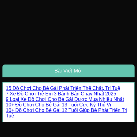
Bài Viết Mới
15 Đồ Chơi Cho Bé Gái Phát Triển Thể Chất, Trí Tuệ
7 Xe Đồ Chơi Trẻ Em 3 Bánh Bán Chạy Nhất 2025
9 Loại Xe Đồ Chơi Cho Bé Gái Được Mua Nhiều Nhất
10+ Đồ Chơi Cho Bé Gái 13 Tuổi Cực Kỳ Thú Vị
10+ Đồ Chơi Cho Bé Gái 12 Tuổi Giúp Bé Phát Triển Trí
Tuệ