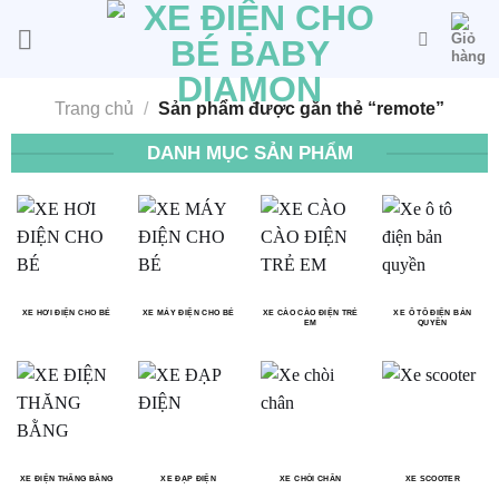
Bỏ
qua
nội
dung
Trang chủ
/
Sản phẩm được gắn thẻ “remote”
DANH MỤC SẢN PHẨM
XE HƠI ĐIỆN CHO BÉ
XE MÁY ĐIỆN CHO BÉ
XE CÀO CÀO ĐIỆN TRẺ
XE Ô TÔ ĐIỆN BẢN
EM
QUYỀN
XE ĐIỆN THĂNG BẰNG
XE ĐẠP ĐIỆN
XE CHÒI CHÂN
XE SCOOTER