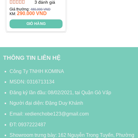
3
đánh giá
Được xếp
Giá thường:
480.000
VND
290.000
VND
hạng
KM:
4.67
5
sao
GIỎ HÀNG
THÔNG TIN LIÊN HỆ
Công Ty TNHH KOMINA
MSDN: 0316713134
Đăng ký lần đầu: 08/02/2021, tại Quận Gò Vấp
Người đại diện: Đặng Duy Khánh
Email: xedienchobe123@gmail.com
ĐT: 0937222487
Showroom trưng bày: 162 Nguyễn Trọng Tuyển, Phường