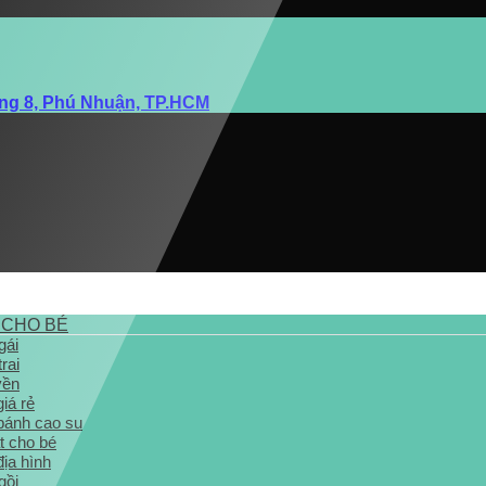
ờng 8, Phú Nhuận, TP.HCM
 CHO BÉ
gái
rai
yền
giá rẻ
 bánh cao su
t cho bé
địa hình
gồi