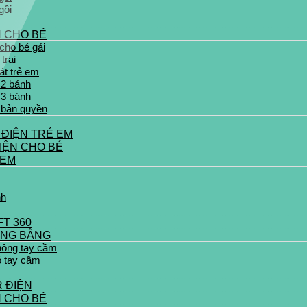
gồi
N CHO BÉ
cho bé gái
trai
át trẻ em
 2 bánh
 3 bánh
 bản quyền
 ĐIỆN TRẺ EM
IỆN CHO BÉ
 EM
nh
FT 360
ĂNG BẰNG
hông tay cầm
ó tay cầm
 ĐIỆN
N CHO BÉ