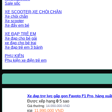
Sale sốc
XE SCOOTER-XE CHÒI CHÂN
Xe chòi chân
Xe scooter
Xe đẩy em bé
XE ĐẠP TRẺ EM
Xe đạp cho bé gái
xe đạp cho bé trai
Xe đạp trẻ em 3 bánh
PHỤ KIỆN
Phụ kiện xe điện trẻ em
Xe đạp trợ lực gấp gọn Favoto F1 Pro, hàng xu
Được xếp hạng
0
5 sao
Giá thường:
14.990.000
VND
11.990.000
VND
KM: