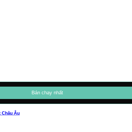
Bán chạy nhất
ất Châu Âu