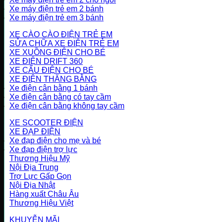
Xe máy điện trẻ em 2 bánh
Xe máy điện trẻ em 3 bánh
XE CÀO CÀO ĐIỆN TRẺ EM
SỬA CHỮA XE ĐIỆN TRẺ EM
XE XUỒNG ĐIỆN CHO BÉ
XE ĐIỆN DRIFT 360
XE CẨU ĐIỆN CHO BÉ
XE ĐIỆN THĂNG BẰNG
Xe điện cân bằng 1 bánh
Xe điện cân bằng có tay cầm
Xe điện cân bằng không tay cầm
XE SCOOTER ĐIỆN
XE ĐẠP ĐIỆN
Xe đạp điện cho mẹ và bé
Xe đạp điện trợ lực
Thương Hiệu Mỹ
Nội Địa Trung
Trợ Lực Gấp Gọn
Nội Địa Nhật
Hàng xuất Châu Âu
Thương Hiệu Việt
KHUYỄN MÃI