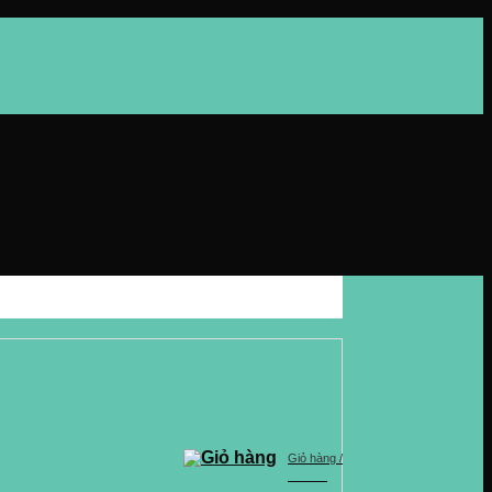
Giỏ hàng /
0
VND