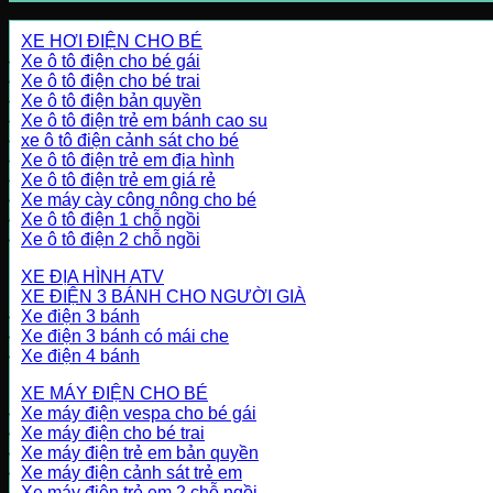
XE HƠI ĐIỆN CHO BÉ
Xe ô tô điện cho bé gái
Xe ô tô điện cho bé trai
Xe ô tô điện bản quyền
Xe ô tô điện trẻ em bánh cao su
xe ô tô điện cảnh sát cho bé
Xe ô tô điện trẻ em địa hình
Xe ô tô điện trẻ em giá rẻ
Xe máy cày công nông cho bé
Xe ô tô điện 1 chỗ ngồi
Xe ô tô điện 2 chỗ ngồi
XE ĐỊA HÌNH ATV
XE ĐIỆN 3 BÁNH CHO NGƯỜI GIÀ
Xe điện 3 bánh
Xe điện 3 bánh có mái che
Xe điện 4 bánh
XE MÁY ĐIỆN CHO BÉ
Xe máy điện vespa cho bé gái
Xe máy điện cho bé trai
Xe máy điện trẻ em bản quyền
Xe máy điện cảnh sát trẻ em
Xe máy điện trẻ em 2 chỗ ngồi