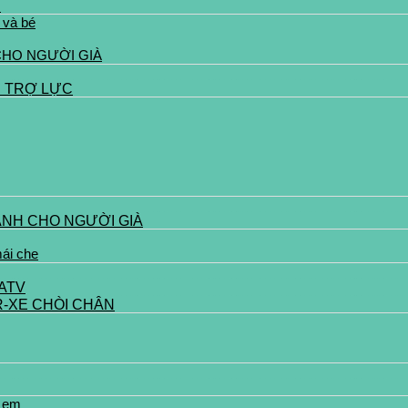
N
 và bé
CHO NGƯỜI GIÀ
N TRỢ LỰC
ÁNH CHO NGƯỜI GIÀ
mái che
 ATV
-XE CHÒI CHÂN
ẻ em