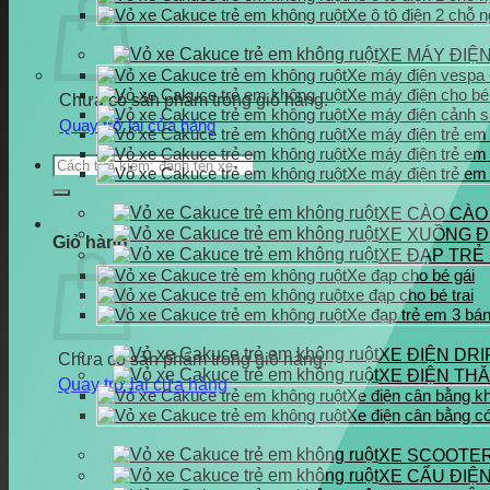
Xe ô tô điện 2 chỗ n
XE MÁY ĐIỆ
Xe máy điện vespa 
Xe máy điện cho bé 
Chưa có sản phẩm trong giỏ hàng.
Xe máy điện cảnh s
Quay trở lại cửa hàng
Xe máy điện trẻ em
Xe máy điện trẻ em
Tìm
Xe máy điện trẻ em
kiếm:
XE CÀO CÀO
XE XUỒNG Đ
Giỏ hàng
XE ĐẠP TRẺ
Xe đạp cho bé gái
xe đạp cho bé trai
Xe đạp trẻ em 3 bá
XE ĐIỆN DRI
Chưa có sản phẩm trong giỏ hàng.
XE ĐIỆN TH
Quay trở lại cửa hàng
Xe điện cân bằng k
Xe điện cân bằng c
XE SCOOTER
XE CẨU ĐIỆ