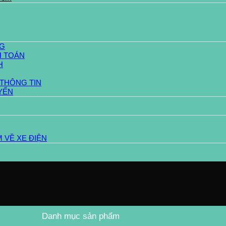
G
 TOÁN
H
 THÔNG TIN
YỂN
 VỀ XE ĐIỆN
Danh mục sản phẩm