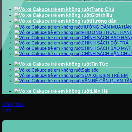
Trang Chủ
Giới thiệu
Hướng dẫn
HƯỚNG DẪN MUA HÀN
PHƯƠNG THỨC THANH
CHÍNH SÁCH BẢO HÀN
CHÍNH SÁCH ĐỔI TRẢ
CHÍNH SÁCH BẢO MẬT
CHÍNH SÁCH VẬN CHU
Tin Tức
Sale sốc
SỬA XE ĐIỆN TRẺ EM
VẤN ĐỀ CẦN QUAN TÂM
Liên Hệ
Trang chủ
/
Sản phẩm được gắn thẻ “vỏ không ruột”
Lọc