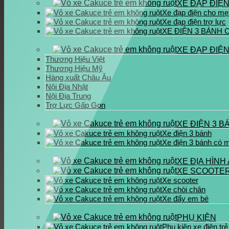
XE ĐẠP ĐIỆ
Xe đạp điện cho mẹ
Xe đạp điện trợ lực
XE ĐIỆN 3 BÁNH 
XE ĐẠP ĐIỆ
Thương Hiệu Việt
Thương Hiệu Mỹ
Hàng xuất Châu Âu
Nội Địa Nhật
Nội Địa Trung
Trợ Lực Gấp Gọn
XE ĐIỆN 3 B
Xe điện 3 bánh
Xe điện 3 bánh có 
XE ĐỊA HÌNH
XE SCOOTER
Xe scooter
Xe chòi chân
Xe đẩy em bé
PHỤ KIỆN
Phụ kiện xe điện tr