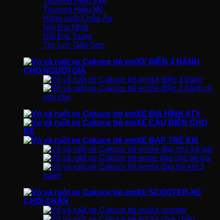
Thương Hiệu Việt
Thương Hiệu Mỹ
Hàng xuất Châu Âu
Nội Địa Nhật
Nội Địa Trung
Trợ Lực Gấp Gọn
XE ĐIỆN 3 BÁNH
CHO NGƯỜI GIÀ
Xe điện 3 bánh
Xe điện 3 bánh có
mái che
XE ĐỊA HÌNH ATV
XE CẨU ĐIỆN CHO
BÉ
XE ĐẠP TRẺ EM
Xe đạp cho bé gái
xe đạp cho bé trai
Xe đạp trẻ em 3
bánh
XE SCOOTER-XE
CHÒI CHÂN
Xe scooter
Xe chòi chân