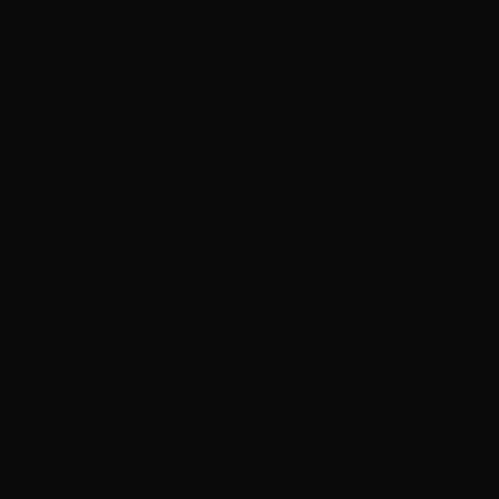
THÔNG TIN LIÊN HỆ
Công Ty TNHH KOMINA
MSDN: 0316713134
Đăng ký lần đầu: 08/02/2021, tại Quận Gò Vấp
Người đại diện: Đặng Duy Khánh
Email: xedienchobe123@gmail.com
ĐT: 0937222487
Showroom trưng bày: 162 Nguyễn Trọng Tuyển,
Phường 8, Quận Phú Nhuận, Thành phố Hồ Chí Minh
Địa Chỉ Kho : 14/12/2 Đường số 53, Phường 14, Quận
Gò Vấp, Thành phố Hồ Chí Minh (không trưng bày)
THÔNG TIN
Trang chủ
Giới thiệu
Sản phẩm
Tin tức
Vị trí cửa hàng
Liên hệ
Quà tặng chính hãng