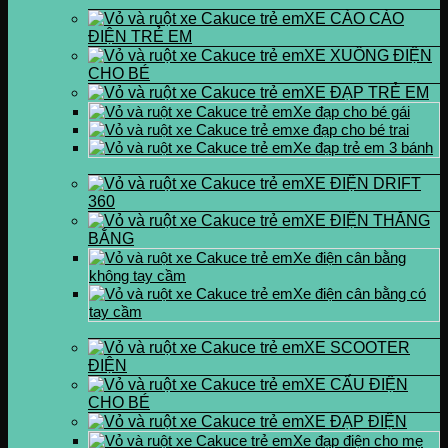
XE CÀO CÀO
ĐIỆN TRẺ EM
XE XUỒNG ĐIỆN
CHO BÉ
XE ĐẠP TRẺ EM
Xe đạp cho bé gái
xe đạp cho bé trai
Xe đạp trẻ em 3 bánh
XE ĐIỆN DRIFT
360
XE ĐIỆN THĂNG
BẰNG
Xe điện cân bằng
không tay cầm
Xe điện cân bằng có
tay cầm
XE SCOOTER
ĐIỆN
XE CẨU ĐIỆN
CHO BÉ
XE ĐẠP ĐIỆN
Xe đạp điện cho mẹ