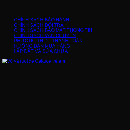
CHÍNH SÁCH
CHÍNH SÁCH BẢO HÀNH
CHÍNH SÁCH ĐỔI TRẢ
CHÍNH SÁCH BẢO MẬT THÔNG TIN
CHÍNH SÁCH VẬN CHUYỂN
PHƯƠNG THỨC THANH TOÁN
HƯỚNG DẪN MUA HÀNG
LẮP ĐẶT VÀ SỬA CHỮA
FANPAGE