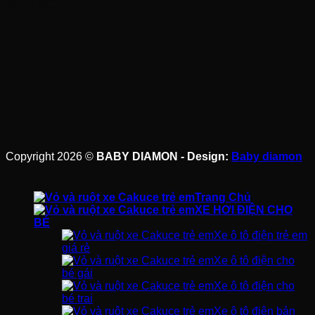
BẢN ĐỒ
Copyright 2026 ©
BABY DIAMON - Design:
Baby diamon
Trang Chủ
XE HƠI ĐIỆN CHO
BÉ
Xe ô tô điện trẻ em
giá rẻ
Xe ô tô điện cho
bé gái
Xe ô tô điện cho
bé trai
Xe ô tô điện bản