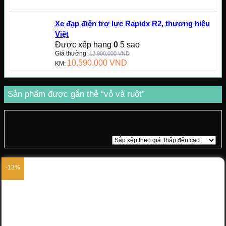
Xe đạp điện trợ lực Rapidx R2, thương hiệu
Việt
Được xếp hạng
0
5 sao
Giá thường:
12.990.000
VND
10.590.000
VND
KM:
Sản phẩm được gắn thẻ “vỏ và ruột”
Hiển thị kết quả duy nhất
-13%