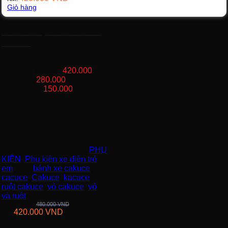
Giỏ hàng
Vỏ và ruột xe Cakuce
trẻ em
Vỏ và ruột:
420.000
Vỏ:
280.000
Ruột:
150.000
Chất liệu cao su bền,
đẹp
SKU:
BXCK
Danh mục:
PHỤ
KIỆN
,
Phụ kiện xe điện trẻ
em
Thẻ:
bánh xe cakuce
,
cacuce
,
Cakuce
,
kacuce
,
ruột cakuce
,
vỏ cakuce
,
vỏ
và ruột
Giá thường:
480.000
VND
420.000
VND
KM: