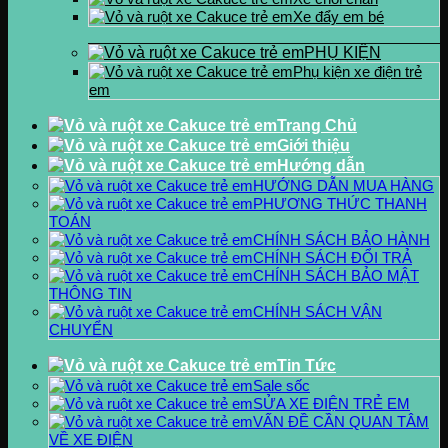
Xe đẩy em bé
PHỤ KIỆN
Phụ kiện xe điện trẻ
em
Trang Chủ
Giới thiệu
Hướng dẫn
HƯỚNG DẪN MUA HÀNG
PHƯƠNG THỨC THANH
TOÁN
CHÍNH SÁCH BẢO HÀNH
CHÍNH SÁCH ĐỔI TRẢ
CHÍNH SÁCH BẢO MẬT
THÔNG TIN
CHÍNH SÁCH VẬN
CHUYỂN
Tin Tức
Sale sốc
SỬA XE ĐIỆN TRẺ EM
VẤN ĐỀ CẦN QUAN TÂM
VỀ XE ĐIỆN