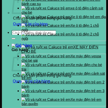
bánh cao su
xe ô tô điện cảnh sát
cho bé
Xe ô tô điện trẻ em địa
Chưa có sản phẩm trong giỏ hàng.
hình
Quay trở lại cửa hàng
Xe ô tô điện 1 chỗ
ngồi
Tìm
Xe ô tô điện 2 chỗ
kiếm:
ngồi
XE MÁY ĐIỆN
Giỏ hàng
CHO BÉ
Xe máy điện vespa
cho bé gái
Xe máy điện cho bé
trai
Xe máy điện cảnh sát
Chưa có sản phẩm trong giỏ hàng.
trẻ em
Quay trở lại cửa hàng
Xe máy điện trẻ em 2
bánh
Xe máy điện trẻ em 3
bánh
Xe máy điện trẻ em
bản quyền