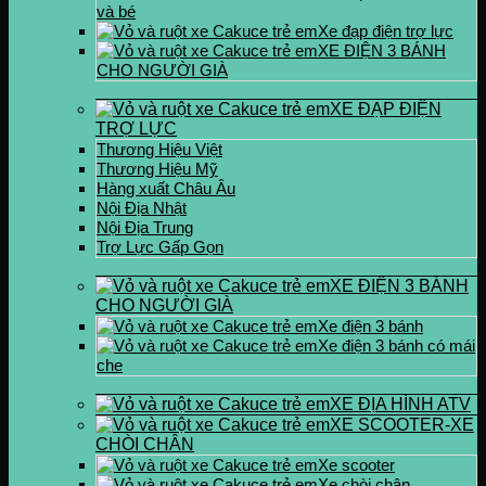
và bé
Xe đạp điện trợ lực
XE ĐIỆN 3 BÁNH
CHO NGƯỜI GIÀ
XE ĐẠP ĐIỆN
TRỢ LỰC
Thương Hiệu Việt
Thương Hiệu Mỹ
Hàng xuất Châu Âu
Nội Địa Nhật
Nội Địa Trung
Trợ Lực Gấp Gọn
XE ĐIỆN 3 BÁNH
CHO NGƯỜI GIÀ
Xe điện 3 bánh
Xe điện 3 bánh có mái
che
XE ĐỊA HÌNH ATV
XE SCOOTER-XE
CHÒI CHÂN
Xe scooter
Xe chòi chân