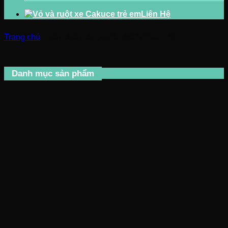
Liên Hệ
Trang chủ
/
Sản phẩm được gắn thẻ “vỏ và ruột”
Danh mục sản phẩm