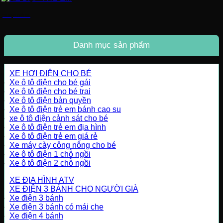
XE ĐẠP TRẺ EM
Danh mục sản phẩm
XE HƠI ĐIỆN CHO BÉ
Xe ô tô điện cho bé gái
Xe ô tô điện cho bé trai
Xe ô tô điện bản quyền
Xe ô tô điện trẻ em bánh cao su
xe ô tô điện cảnh sát cho bé
Xe ô tô điện trẻ em địa hình
Xe ô tô điện trẻ em giá rẻ
Xe máy cày công nông cho bé
Xe ô tô điện 1 chỗ ngồi
Xe ô tô điện 2 chỗ ngồi
XE ĐỊA HÌNH ATV
XE ĐIỆN 3 BÁNH CHO NGƯỜI GIÀ
Xe điện 3 bánh
Xe điện 3 bánh có mái che
Xe điện 4 bánh