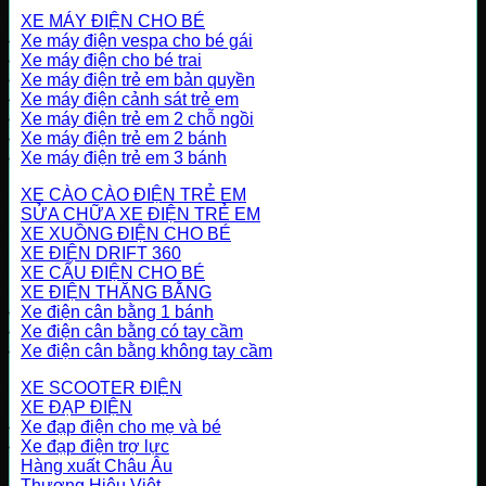
XE MÁY ĐIỆN CHO BÉ
Xe máy điện vespa cho bé gái
Xe máy điện cho bé trai
Xe máy điện trẻ em bản quyền
Xe máy điện cảnh sát trẻ em
Xe máy điện trẻ em 2 chỗ ngồi
Xe máy điện trẻ em 2 bánh
Xe máy điện trẻ em 3 bánh
XE CÀO CÀO ĐIỆN TRẺ EM
SỬA CHỮA XE ĐIỆN TRẺ EM
XE XUỒNG ĐIỆN CHO BÉ
XE ĐIỆN DRIFT 360
XE CẨU ĐIỆN CHO BÉ
XE ĐIỆN THĂNG BẰNG
Xe điện cân bằng 1 bánh
Xe điện cân bằng có tay cầm
Xe điện cân bằng không tay cầm
XE SCOOTER ĐIỆN
XE ĐẠP ĐIỆN
Xe đạp điện cho mẹ và bé
Xe đạp điện trợ lực
Hàng xuất Châu Âu
Thương Hiệu Việt