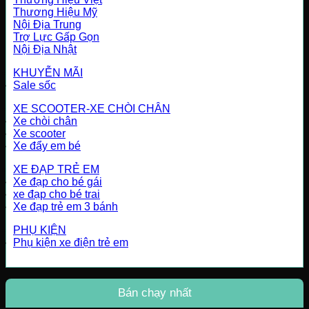
Thương Hiệu Mỹ
Nội Địa Trung
Trợ Lực Gấp Gọn
Nội Địa Nhật
KHUYỄN MÃI
Sale sốc
XE SCOOTER-XE CHÒI CHÂN
Xe chòi chân
Xe scooter
Xe đẩy em bé
XE ĐẠP TRẺ EM
Xe đạp cho bé gái
xe đạp cho bé trai
Xe đạp trẻ em 3 bánh
PHỤ KIỆN
Phụ kiện xe điện trẻ em
Bán chạy nhất