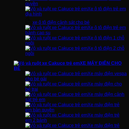
quyền
Xe ô tô điện trẻ em
địa hình
xe ô tô điện cảnh sát cho bé
Xe ô tô điện trẻ em
bánh cao su
Xe ô tô điện 1 chỗ
ngồi
Xe ô tô điện 2 chỗ
ngồi
XE MÁY ĐIỆN CHO
BÉ
Xe máy điện vespa
cho bé gái
Xe máy điện cho
bé trai
Xe máy điện cảnh
sát trẻ em
Xe máy điện trẻ
em bản quyền
Xe máy điện trẻ
em 2 bánh
Xe máy điện trẻ