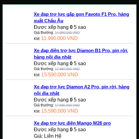
Xe đạp trợ lực gấp gọn Favoto F1 Pro, hàng
xuất Châu Âu
Được xếp hạng
0
5 sao
Giá thường:
14.990.000
VND
11.990.000
VND
KM:
Xe đạp điện trợ lực Diamon B1 Pro, pin rời,
hàng nội địa nhật
Được xếp hạng
0
5 sao
Giá thường:
17.990.000
VND
15.590.000
VND
KM:
Xe đạp trợ lực Diamon A2 Pro, pin rời, hàng
nội địa nhật
Được xếp hạng
0
5 sao
Giá thường:
17.990.000
VND
15.590.000
VND
KM:
Xe đạp trợ lực điện Mango M26 pro
Được xếp hạng
0
5 sao
Giá: Liên Hệ