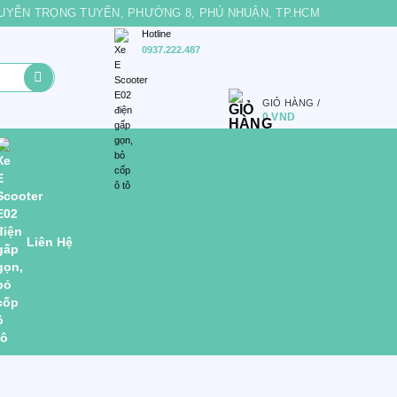
 NGUYỄN TRỌNG TUYỂN, PHƯỜNG 8, PHÚ NHUẬN, TP.HCM
Hotline
0937.222.487
GIỎ HÀNG /
0
VND
Liên Hệ