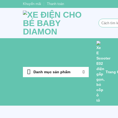
Bỏ
Khuyến mãi
Thanh toán
qua
nội
Tìm
dung
kiếm:
Danh mục sản phẩm
Trang