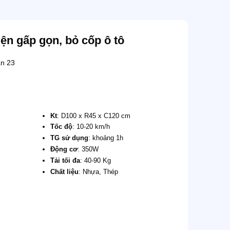
ện gấp gọn, bỏ cốp ô tô
án
23
Kt
: D100 x R45 x C120 cm
Tốc độ
: 10-20 km/h
TG sử dụng
: khoảng 1h
Động cơ
: 350W
Tải tối đa
: 40-90 Kg
Chất liệu
: Nhựa, Thép