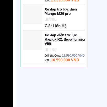
15.590.000
VND
KM:
hạng
0
Xe đạp trợ lực điện
5
Mango M26 pro
sao
Được
Giá: Liên Hệ
xếp
hạng
Xe đạp điện trợ lực
0
Rapidx R2, thương hiệu
5
Việt
sao
Được
12.990.000
VND
Giá thường:
xếp
10.590.000
VND
KM:
hạng
0
5
sao