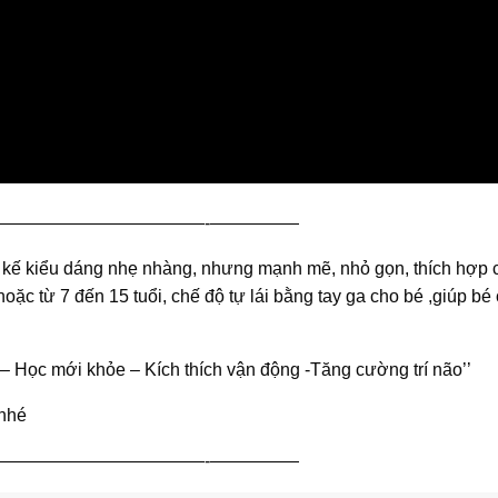
————————————-—————
ết kế kiểu dáng nhẹ nhàng, nhưng mạnh mẽ, nhỏ gọn, thích hợp 
hoặc từ 7 đến 15 tuổi, chế độ tự lái bằng tay ga cho bé ,giúp bé 
– Học mới khỏe – Kích thích vận động -Tăng cường trí não’’
 nhé
————————————-—————