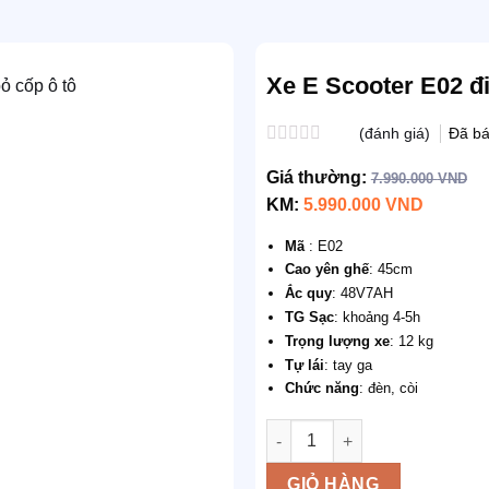
Xe E Scooter E02 đi
(đánh giá)
Đã b
Được
xếp
Giá thường:
7.990.000
VND
hạng
KM:
5.990.000
VND
0.0
5
sao
Mã
: E02
Cao yên ghế
: 45cm
Ắc quy
: 48V7AH
TG Sạc
: khoảng 4-5h
Trọng lượng xe
: 12 kg
Tự lái
: tay ga
Chức năng
: đèn, còi
Số lượng
GIỎ HÀNG