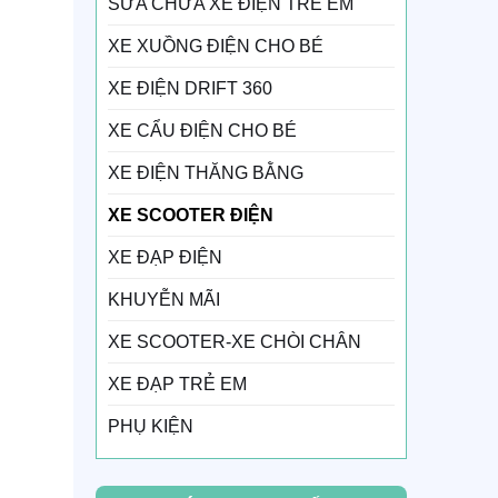
SỬA CHỮA XE ĐIỆN TRẺ EM
XE XUỒNG ĐIỆN CHO BÉ
XE ĐIỆN DRIFT 360
XE CẨU ĐIỆN CHO BÉ
XE ĐIỆN THĂNG BẰNG
XE SCOOTER ĐIỆN
XE ĐẠP ĐIỆN
KHUYỄN MÃI
XE SCOOTER-XE CHÒI CHÂN
XE ĐẠP TRẺ EM
PHỤ KIỆN