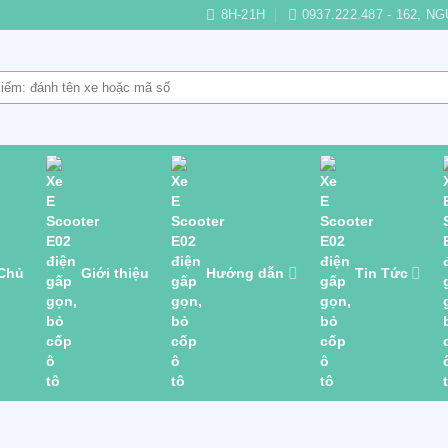
8H-21H
0937.222.487 - 162,
 Chủ
Giới thiệu
Hướng dẫn
Tin Tức