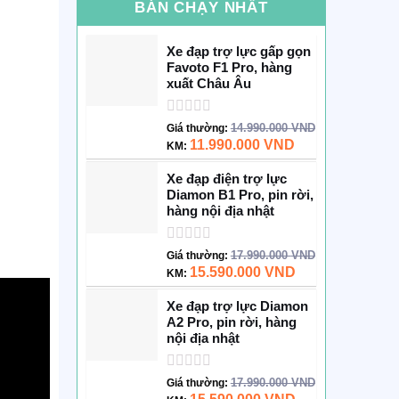
BÁN CHẠY NHẤT
Xe đạp trợ lực gấp gọn
Favoto F1 Pro, hàng
xuất Châu Âu
Được
14.990.000
VND
Giá thường:
xếp
11.990.000
VND
KM:
hạng
0
Xe đạp điện trợ lực
5
Diamon B1 Pro, pin rời,
sao
hàng nội địa nhật
Được
17.990.000
VND
Giá thường:
xếp
15.590.000
VND
KM:
hạng
0
Xe đạp trợ lực Diamon
5
A2 Pro, pin rời, hàng
sao
nội địa nhật
Được
17.990.000
VND
Giá thường:
xếp