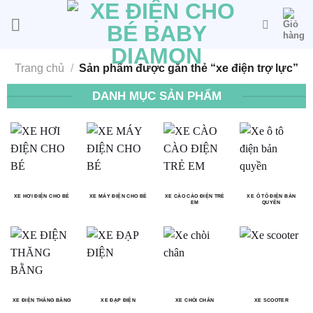
Bỏ
qua
nội
dung
Trang chủ
/
Sản phẩm được gắn thẻ “xe điện trợ lực”
DANH MỤC SẢN PHẨM
XE HƠI ĐIỆN CHO BÉ
XE MÁY ĐIỆN CHO BÉ
XE CÀO CÀO ĐIỆN TRẺ
XE Ô TÔ ĐIỆN BẢN
EM
QUYỀN
XE ĐIỆN THĂNG BẰNG
XE ĐẠP ĐIỆN
XE CHÒI CHÂN
XE SCOOTER