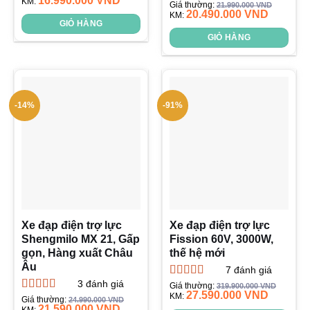
16.990.000
VND
xếp
KM:
Được xếp
Giá thường:
21.990.000
VND
hạng
20.490.000
VND
hạng
KM:
5.00
5
0
GIỎ HÀNG
sao
5
GIỎ HÀNG
sao
-14%
-91%
Xe đạp điện trợ lực
Xe đạp điện trợ lực
Shengmilo MX 21, Gấp
Fission 60V, 3000W,
gọn, Hàng xuất Châu
thế hệ mới
Âu
7
đánh giá
3
đánh giá
Được xếp
Giá thường:
319.900.000
VND
27.590.000
VND
hạng
KM:
5.00
5
Được xếp
Giá thường:
24.990.000
VND
sao
21.590.000
VND