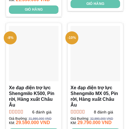
hạng
KM:
5.00
5
GIỎ HÀNG
sao
GIỎ HÀNG
-8%
-10%
Xe đạp điện trợ lực
Xe đạp điện trợ lực
Shengmilo K500, Pin
Shengmilo MX 05, Pin
rời, Hàng xuất Châu
rời, Hàng xuất Châu
Âu
Âu
6
đánh giá
8
đánh giá
Được xếp
Được xếp
Giá thường:
Giá thường:
31.990.000
VND
32.990.000
VND
29.590.000
VND
29.790.000
VND
hạng
KM:
5.00
5
hạng
KM:
5.00
5
sao
sao