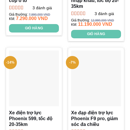
cốp ô tô
nhập khẩu, tốc độ 20-
35km
3
đánh giá
3
đánh giá
Được xếp
Giá thường:
7.990.000
VND
7.290.000
VND
hạng
KM:
5.00
5
Được xếp
Giá thường:
12.990.000
VND
sao
11.190.000
VND
hạng
KM:
5.00
5
GIỎ HÀNG
sao
GIỎ HÀNG
-14%
-7%
Xe điện trợ lực
Xe đạp điện trợ lực
Phoenix 599, tốc độ
Phoenix F9 pro, giảm
20-35km
sóc đa chiều