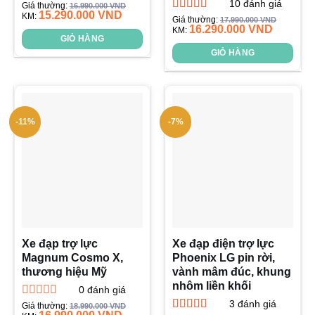
10
đánh giá
Được xếp
Giá thường:
16.990.000
VND
15.290.000
VND
hạng
KM:
5.00
5
Được xếp
Giá thường:
17.990.000
VND
sao
16.290.000
VND
hạng
KM:
5.00
5
GIỎ HÀNG
sao
GIỎ HÀNG
-11%
-7%
Xe đạp trợ lực
Xe đạp điện trợ lực
Magnum Cosmo X,
Phoenix LG pin rời,
thương hiệu Mỹ
vành mâm đúc, khung
nhôm liền khối
0
đánh giá
3
đánh giá
Được
Giá thường:
18.990.000
VND