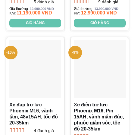
5
đánh giá
9
đánh giá
Được xếp
Được xếp
Giá thường:
Giá thường:
12.990.000
VND
13.990.000
VND
11.190.000
VND
12.990.000
VND
hạng
KM:
5.00
5
hạng
KM:
5.00
5
sao
sao
GIỎ HÀNG
GIỎ HÀNG
-10%
-9%
Xe đạp trợ lực
Xe điện trợ lực
Phoenix M16, vành
Phoenix M16, Pin
tăm, 48v15AH, tốc độ
15AH, vành mâm đúc,
20-35km
phuộc giảm sóc, tốc
độ 20-35km
4
đánh giá