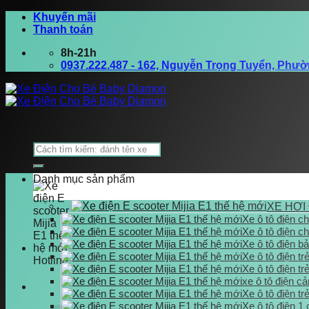
Bỏ
Khuyến mãi
qua
Thanh toán
nội
8h-21h
dung
0937.222.487 - 162, Nguyễn Trọng Tuyển, Phư
Tìm
kiếm:
Danh mục sản phẩm
XE HƠI
Xe ô tô điện ch
Xe ô tô điện ch
Xe ô tô điện b
Xe ô tô điện tr
Hotline
Xe ô tô điện t
0937.222.487
xe ô tô điện c
Xe ô tô điện tr
Xe ô tô điện 1 