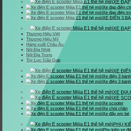
XE ĐẠP
Xe đạp điện c
Xe đạp điện tr
XE ĐIỆN 3 B
XE ĐẠP
Thương Hiệu Việt
Thương Hiệu Mỹ
Hàng xuất Châu Âu
Nội Địa Nhật
Nội Địa Trung
Trợ Lực Gấp Gọn
XE ĐIỆ
Xe điện 3 bánh
Xe điện 3 bánh
XE ĐỊA 
XE SCO
Xe scooter
Xe chòi chân
Xe đẩy em bé
PHỤ KI
Phụ kiện xe đi