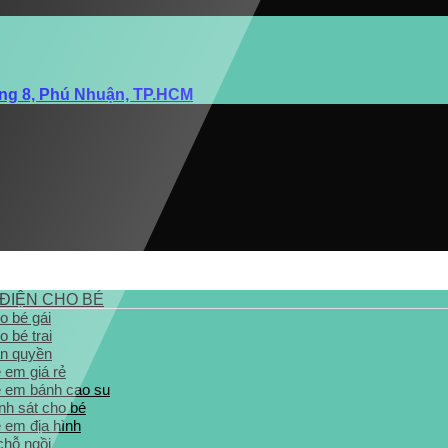
ờng 8, Phú Nhuận, TP.HCM
 ĐIỆN CHO BÉ
o bé gái
o bé trai
ản quyền
ẻ em giá rẻ
rẻ em bánh cao su
ảnh sát cho bé
ẻ em địa hình
chỗ ngồi