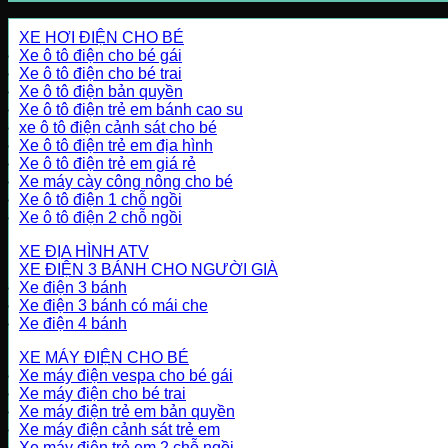
XE HƠI ĐIỆN CHO BÉ
Xe ô tô điện cho bé gái
Xe ô tô điện cho bé trai
Xe ô tô điện bản quyền
Xe ô tô điện trẻ em bánh cao su
xe ô tô điện cảnh sát cho bé
Xe ô tô điện trẻ em địa hình
Xe ô tô điện trẻ em giá rẻ
Xe máy cày công nông cho bé
Xe ô tô điện 1 chỗ ngồi
Xe ô tô điện 2 chỗ ngồi
XE ĐỊA HÌNH ATV
XE ĐIỆN 3 BÁNH CHO NGƯỜI GIÀ
Xe điện 3 bánh
Xe điện 3 bánh có mái che
Xe điện 4 bánh
XE MÁY ĐIỆN CHO BÉ
Xe máy điện vespa cho bé gái
Xe máy điện cho bé trai
Xe máy điện trẻ em bản quyền
Xe máy điện cảnh sát trẻ em
Xe máy điện trẻ em 2 chỗ ngồi