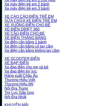
Xe máy điện trẻ em 2 bánh
Xe máy điện trẻ em 3 bánh
XE CÀO CÀO ĐIỆN TRẺ EM
SỬA CHỮA XE ĐIỆN TRẺ EM
XE XUỒNG ĐIỆN CHO BÉ
XE ĐIỆN DRIFT 360
XE CẨU ĐIỆN CHO BÉ
XE ĐIỆN THĂNG BẰNG
Xe điện cân bằng 1 bánh
Xe điện cân bằng có tay cầm
Xe điện cân bằng không tay cầm
XE SCOOTER ĐIỆN
XE ĐẠP ĐIỆN
Xe đạp điện cho mẹ và bé
Xe đạp điện trợ lực
Hàng xuất Châu Âu
Thương Hiệu Việt
Thương Hiệu Mỹ
Nội Địa Trung
Trợ Lực Gấp Gọn
Nội Địa Nhật
KHUYỄN MÃI