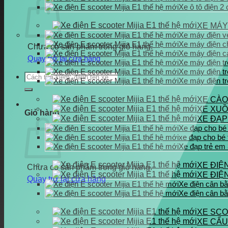
Xe ô tô điện 2 
XE MÁY
Xe máy điện v
Xe máy điện ch
Chưa có sản phẩm trong giỏ hàng.
Xe máy điện c
Quay trở lại cửa hàng
Xe máy điện t
Xe máy điện t
Tìm
Xe máy điện t
kiếm:
XE CÀO
XE XUỒ
Giỏ hàng
XE ĐẠP
Xe đạp cho bé 
xe đạp cho bé t
Xe đạp trẻ em
XE ĐIỆN
Chưa có sản phẩm trong giỏ hàng.
XE ĐIỆ
Quay trở lại cửa hàng
Xe điện cân b
Xe điện cân b
XE SCO
XE CẨU