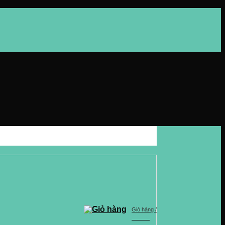
Giỏ hàng /
0
VND