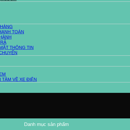
 HÀNG
HANH TOÁN
 HÀNH
TRẢ
MẬT THÔNG TIN
 CHUYỂN
 EM
 TÂM VỀ XE ĐIỆN
Danh mục sản phẩm