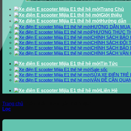
Trang Chủ
Giới thiệu
Hướng dẫn
HƯỚNG DẪN MUA
PHƯƠNG THỨC T
CHÍNH SÁCH BẢO
CHÍNH SÁCH ĐỔI 
CHÍNH SÁCH BẢO 
CHÍNH SÁCH VẬN
Tin Tức
Sale sốc
SỬA XE ĐIỆN TRẺ
VẤN ĐỀ CẦN QUAN
Liên Hệ
Trang chủ
/
Sản phẩm được gắn thẻ “mijia”
Lọc