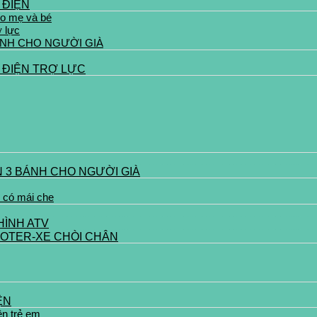
 ĐIỆN
ho mẹ và bé
ợ lực
ÁNH CHO NGƯỜI GIÀ
 ĐIỆN TRỢ LỰC
N 3 BÁNH CHO NGƯỜI GIÀ
 có mái che
HÌNH ATV
OTER-XE CHÒI CHÂN
ỆN
ện trẻ em