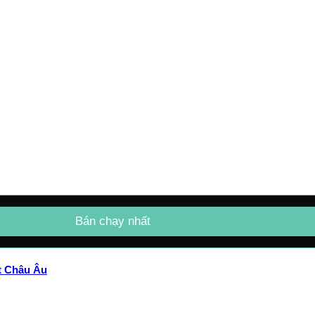
Bán chạy nhất
ất Châu Âu