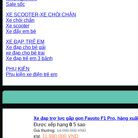
Sale sốc
XE SCOOTER-XE CHÒI CHÂN
Xe chòi chân
Xe scooter
Xe đẩy em bé
XE ĐẠP TRẺ EM
Xe đạp cho bé gái
xe đạp cho bé trai
Xe đạp trẻ em 3 bánh
PHỤ KIỆN
Phụ kiện xe điện trẻ em
Xe đạp trợ lực gấp gọn Favoto F1 Pro, hàng xu
Được xếp hạng
0
5 sao
Giá thường:
14.990.000
VND
11.990.000
VND
KM: