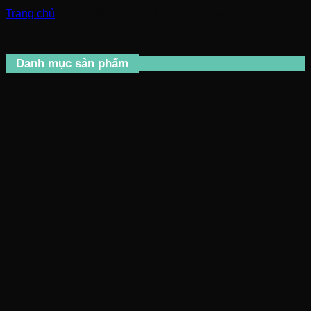
Trang chủ
/
Sản phẩm được gắn thẻ “gấp gọn”
Danh mục sản phẩm