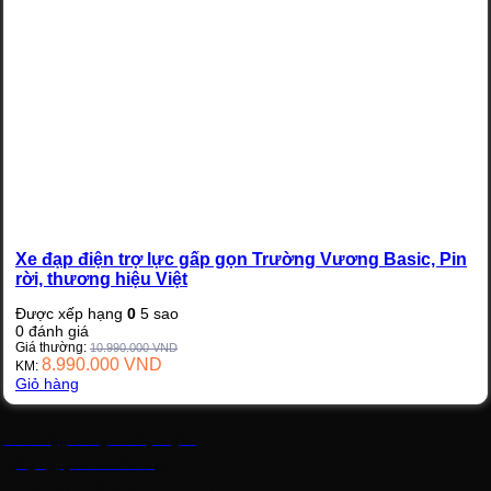
Xe đạp điện trợ lực gấp gọn Trường Vương Basic, Pin
rời, thương hiệu Việt
Được xếp hạng
0
5 sao
0
đánh giá
Giá thường:
10.990.000
VND
8.990.000
VND
KM:
Giỏ hàng
Xe đạp điện trợ lực
gấp gọn Trường
Vương Basic, Pin rời,