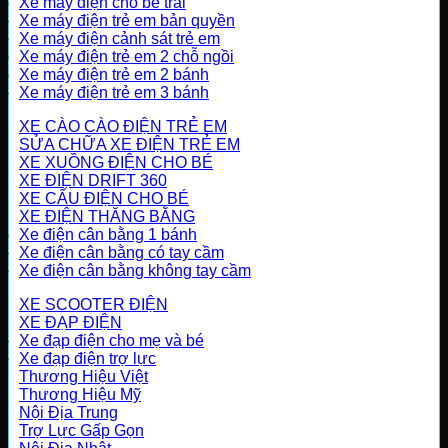
Xe máy điện cho bé trai
Xe máy điện trẻ em bản quyền
Xe máy điện cảnh sát trẻ em
Xe máy điện trẻ em 2 chỗ ngồi
Xe máy điện trẻ em 2 bánh
Xe máy điện trẻ em 3 bánh
XE CÀO CÀO ĐIỆN TRẺ EM
SỬA CHỮA XE ĐIỆN TRẺ EM
XE XUỒNG ĐIỆN CHO BÉ
XE ĐIỆN DRIFT 360
XE CẨU ĐIỆN CHO BÉ
XE ĐIỆN THĂNG BẰNG
Xe điện cân bằng 1 bánh
Xe điện cân bằng có tay cầm
Xe điện cân bằng không tay cầm
XE SCOOTER ĐIỆN
XE ĐẠP ĐIỆN
Xe đạp điện cho mẹ và bé
Xe đạp điện trợ lực
Thương Hiệu Việt
Thương Hiệu Mỹ
Nội Địa Trung
Trợ Lực Gấp Gọn