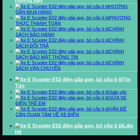
Hướng dẫn
HƯỚNG
DẪN MUA HÀNG
PHƯƠNG
THỨC THANH TOÁN
CHÍNH
SÁCH BẢO HÀNH
CHÍNH
SÁCH ĐỔI TRẢ
CHÍNH
SÁCH BẢO MẬT THÔNG TIN
CHÍNH
SÁCH VẬN CHUYỂN
Tin
Tức
Sale sốc
SỬA XE
ĐIỆN TRẺ EM
VẤN ĐỀ
CẦN QUAN TÂM VỀ XE ĐIỆN
Liên
Hệ