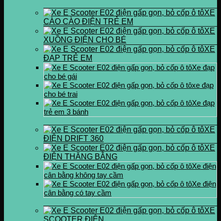
XE
CÀO CÀO ĐIỆN TRẺ EM
XE
XUỒNG ĐIỆN CHO BÉ
XE
ĐẠP TRẺ EM
Xe đạp
cho bé gái
xe đạp
cho bé trai
Xe đạp
trẻ em 3 bánh
XE
ĐIỆN DRIFT 360
XE
ĐIỆN THĂNG BẰNG
Xe điện
cân bằng không tay cầm
Xe điện
cân bằng có tay cầm
XE
SCOOTER ĐIỆN