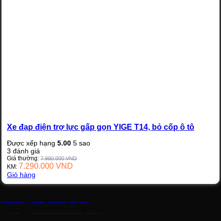
Xe đạp điện trợ lực gấp gọn YIGE T14, bỏ cốp ô tô
Được xếp hạng
5.00
5 sao
3
đánh giá
Giá thường:
7.990.000
VND
7.290.000
VND
KM:
Giỏ hàng
Xe đạp điện trợ lực
gấp gọn YIGE T14, bỏ
cốp ô tô