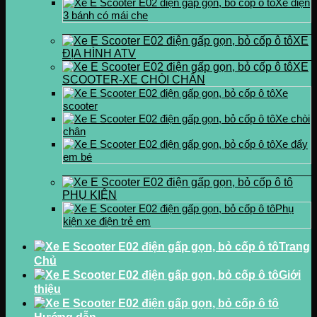
Xe điện
3 bánh có mái che
XE
ĐỊA HÌNH ATV
XE
SCOOTER-XE CHÒI CHÂN
Xe
scooter
Xe chòi
chân
Xe đẩy
em bé
PHỤ KIỆN
Phụ
kiện xe điện trẻ em
Trang
Chủ
Giới
thiệu