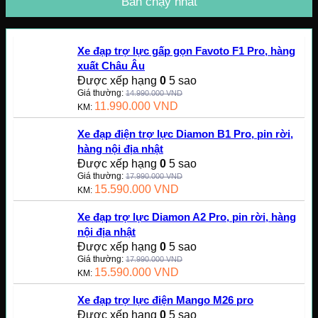
Bán chạy nhất
Xe đạp trợ lực gấp gọn Favoto F1 Pro, hàng
xuất Châu Âu
Được xếp hạng
0
5 sao
Giá thường:
14.990.000
VND
11.990.000
VND
KM:
Xe đạp điện trợ lực Diamon B1 Pro, pin rời,
hàng nội địa nhật
Được xếp hạng
0
5 sao
Giá thường:
17.990.000
VND
15.590.000
VND
KM:
Xe đạp trợ lực Diamon A2 Pro, pin rời, hàng
nội địa nhật
Được xếp hạng
0
5 sao
Giá thường:
17.990.000
VND
15.590.000
VND
KM:
Xe đạp trợ lực điện Mango M26 pro
Được xếp hạng
0
5 sao