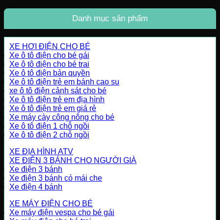
Danh mục sản phẩm
XE HƠI ĐIỆN CHO BÉ
Xe ô tô điện cho bé gái
Xe ô tô điện cho bé trai
Xe ô tô điện bản quyền
Xe ô tô điện trẻ em bánh cao su
xe ô tô điện cảnh sát cho bé
Xe ô tô điện trẻ em địa hình
Xe ô tô điện trẻ em giá rẻ
Xe máy cày công nông cho bé
Xe ô tô điện 1 chỗ ngồi
Xe ô tô điện 2 chỗ ngồi
XE ĐỊA HÌNH ATV
XE ĐIỆN 3 BÁNH CHO NGƯỜI GIÀ
Xe điện 3 bánh
Xe điện 3 bánh có mái che
Xe điện 4 bánh
XE MÁY ĐIỆN CHO BÉ
Xe máy điện vespa cho bé gái