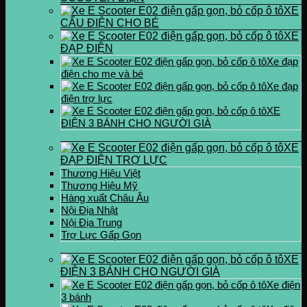
XE
CẨU ĐIỆN CHO BÉ
XE
ĐẠP ĐIỆN
Xe đạp
điện cho mẹ và bé
Xe đạp
điện trợ lực
XE
ĐIỆN 3 BÁNH CHO NGƯỜI GIÀ
XE
ĐẠP ĐIỆN TRỢ LỰC
Thương Hiệu Việt
Thương Hiệu Mỹ
Hàng xuất Châu Âu
Nội Địa Nhật
Nội Địa Trung
Trợ Lực Gấp Gọn
XE
ĐIỆN 3 BÁNH CHO NGƯỜI GIÀ
Xe điện
3 bánh