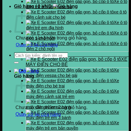
0937.222.487
Xe ô tô
Giỏ hàng /
0
VND
điện trẻ em bánh cao su
xe ô tô
điện cảnh sát cho bé
Xe ô tô
điện trẻ em địa hình
Xe ô tô
Chưa có sản phẩm trong giỏ hàng.
điện 1 chỗ ngồi
Xe ô tô
Quay trở lại cửa hàng
điện 2 chỗ ngồi
Tìm
XE
kiếm:
MÁY ĐIỆN CHO BÉ
Xe
máy điện vespa cho bé gái
Giỏ hàng
Xe
máy điện cho bé trai
Xe
máy điện cảnh sát trẻ em
Xe
máy điện trẻ em 2 bánh
Chưa có sản phẩm trong giỏ hàng.
Xe
Quay trở lại cửa hàng
máy điện trẻ em 3 bánh
Xe
máy điện trẻ em bản quyền