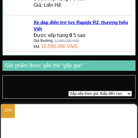
Giá: Liên Hệ
Xe đạp điện trợ lực Rapidx R2, thương hiệu
Việt
Được xếp hạng
0
5 sao
Giá thường:
12.990.000
VND
10.590.000
VND
KM:
Sản phẩm được gắn thẻ “gấp gọn”
Showing all 8 results
-25%