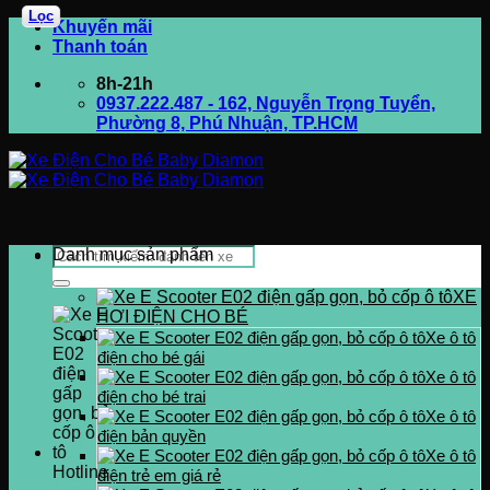
Lọc
Bỏ
Khuyến mãi
qua
Thanh toán
nội
8h-21h
dung
0937.222.487 - 162, Nguyễn Trọng Tuyển,
Phường 8, Phú Nhuận, TP.HCM
Tìm
Danh mục sản phẩm
kiếm:
XE
HƠI ĐIỆN CHO BÉ
Xe ô tô
điện cho bé gái
Xe ô tô
điện cho bé trai
Xe ô tô
điện bản quyền
Xe ô tô
Hotline
điện trẻ em giá rẻ