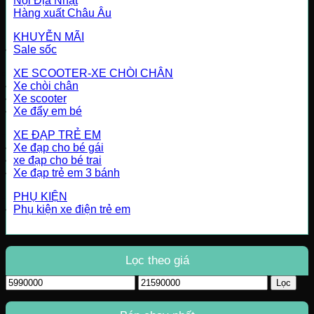
Nội Địa Nhật
Hàng xuất Châu Âu
KHUYỄN MÃI
Sale sốc
XE SCOOTER-XE CHÒI CHÂN
Xe chòi chân
Xe scooter
Xe đẩy em bé
XE ĐẠP TRẺ EM
Xe đạp cho bé gái
xe đạp cho bé trai
Xe đạp trẻ em 3 bánh
PHỤ KIỆN
Phụ kiện xe điện trẻ em
Lọc theo giá
Giá
Giá
Lọc
tối
tối
thiểu
đa