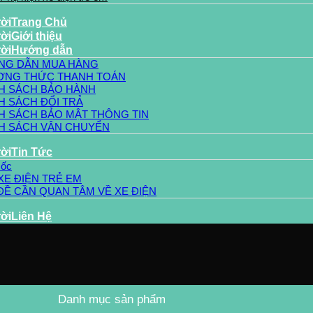
Trang Chủ
Giới thiệu
Hướng dẫn
NG DẪN MUA HÀNG
NG THỨC THANH TOÁN
H SÁCH BẢO HÀNH
H SÁCH ĐỔI TRẢ
H SÁCH BẢO MẬT THÔNG TIN
H SÁCH VẬN CHUYỂN
Tin Tức
sốc
XE ĐIỆN TRẺ EM
ĐỀ CẦN QUAN TÂM VỀ XE ĐIỆN
Liên Hệ
Danh mục sản phẩm