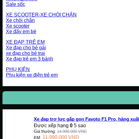
Sale sốc
XE SCOOTER-XE CHÒI CHÂN
Xe chòi chân
Xe scooter
Xe đẩy em bé
XE ĐẠP TRẺ EM
Xe đạp cho bé gái
xe đạp cho bé trai
Xe đạp trẻ em 3 bánh
PHỤ KIỆN
Phụ kiện xe điện trẻ em
Xe đạp trợ lực gấp gọn Favoto F1 Pro, hàng xu
Được xếp hạng
0
5 sao
Giá thường:
14.990.000
VND
11.990.000
VND
KM: