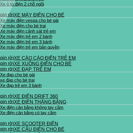
Xe ô tô điện 2 chỗ ngồi
XE MÁY ĐIỆN CHO BÉ
Xe máy điện vespa cho bé gái
Xe máy điện cho bé trai
Xe máy điện cảnh sát trẻ em
Xe máy điện trẻ em 2 bánh
Xe máy điện trẻ em 3 bánh
Xe máy điện trẻ em bản quyền
XE CÀO CÀO ĐIỆN TRẺ EM
XE XUỒNG ĐIỆN CHO BÉ
XE ĐẠP TRẺ EM
Xe đạp cho bé gái
xe đạp cho bé trai
Xe đạp trẻ em 3 bánh
XE ĐIỆN DRIFT 360
XE ĐIỆN THĂNG BẰNG
Xe điện cân bằng không tay cầm
Xe điện cân bằng có tay cầm
XE SCOOTER ĐIỆN
XE CẨU ĐIỆN CHO BÉ