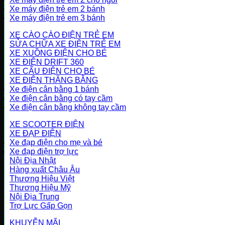
Xe máy điện trẻ em 2 bánh
Xe máy điện trẻ em 3 bánh
XE CÀO CÀO ĐIỆN TRẺ EM
SỬA CHỮA XE ĐIỆN TRẺ EM
XE XUỒNG ĐIỆN CHO BÉ
XE ĐIỆN DRIFT 360
XE CẨU ĐIỆN CHO BÉ
XE ĐIỆN THĂNG BẰNG
Xe điện cân bằng 1 bánh
Xe điện cân bằng có tay cầm
Xe điện cân bằng không tay cầm
XE SCOOTER ĐIỆN
XE ĐẠP ĐIỆN
Xe đạp điện cho mẹ và bé
Xe đạp điện trợ lực
Nội Địa Nhật
Hàng xuất Châu Âu
Thương Hiệu Việt
Thương Hiệu Mỹ
Nội Địa Trung
Trợ Lực Gấp Gọn
KHUYỄN MÃI