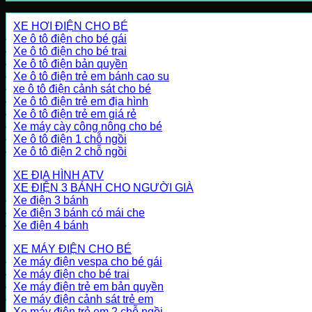
XE HƠI ĐIỆN CHO BÉ
Xe ô tô điện cho bé gái
Xe ô tô điện cho bé trai
Xe ô tô điện bản quyền
Xe ô tô điện trẻ em bánh cao su
xe ô tô điện cảnh sát cho bé
Xe ô tô điện trẻ em địa hình
Xe ô tô điện trẻ em giá rẻ
Xe máy cày công nông cho bé
Xe ô tô điện 1 chỗ ngồi
Xe ô tô điện 2 chỗ ngồi
XE ĐỊA HÌNH ATV
XE ĐIỆN 3 BÁNH CHO NGƯỜI GIÀ
Xe điện 3 bánh
Xe điện 3 bánh có mái che
Xe điện 4 bánh
XE MÁY ĐIỆN CHO BÉ
Xe máy điện vespa cho bé gái
Xe máy điện cho bé trai
Xe máy điện trẻ em bản quyền
Xe máy điện cảnh sát trẻ em
Xe máy điện trẻ em 2 chỗ ngồi