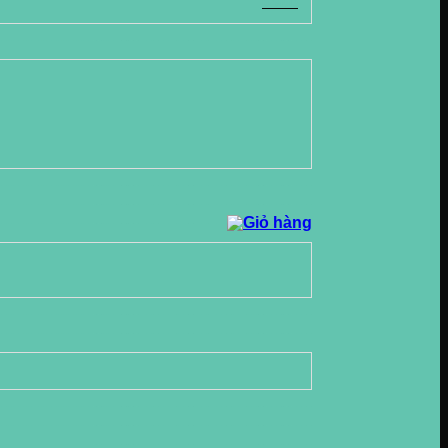
0
VND