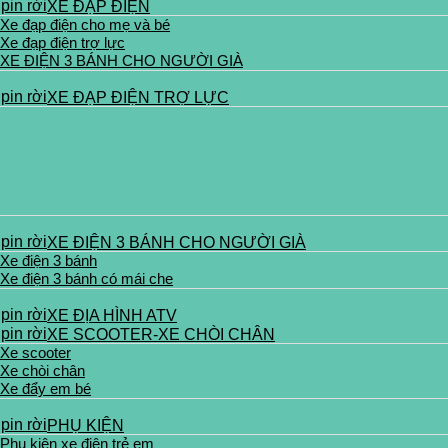
XE ĐẠP ĐIỆN
Xe đạp điện cho mẹ và bé
Xe đạp điện trợ lực
XE ĐIỆN 3 BÁNH CHO NGƯỜI GIÀ
XE ĐẠP ĐIỆN TRỢ LỰC
XE ĐIỆN 3 BÁNH CHO NGƯỜI GIÀ
Xe điện 3 bánh
Xe điện 3 bánh có mái che
XE ĐỊA HÌNH ATV
XE SCOOTER-XE CHÒI CHÂN
Xe scooter
Xe chòi chân
Xe đẩy em bé
PHỤ KIỆN
Phụ kiện xe điện trẻ em