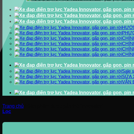
HƯỚ
PHƯƠ
CHÍN
CHÍN
CHÍN
CHÍN
Sale 
SỬA 
VẤN 
Trang chủ
/
Sản phẩm được gắn thẻ “Innovator”
Lọc