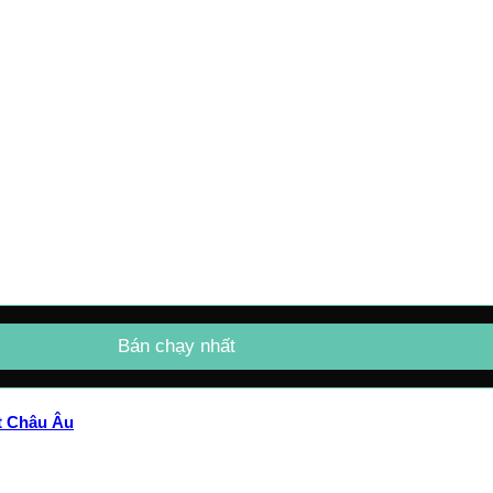
Bán chạy nhất
ất Châu Âu