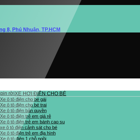
ờng 8, Phú Nhuận, TP.HCM
XE HƠI ĐIỆN CHO BÉ
Xe ô tô điện cho bé gái
Xe ô tô điện cho bé trai
Xe ô tô điện bản quyền
Xe ô tô điện trẻ em giá rẻ
Xe ô tô điện trẻ em bánh cao su
xe ô tô điện cảnh sát cho bé
Xe ô tô điện trẻ em địa hình
Xe ô tô điện 1 chỗ ngồi