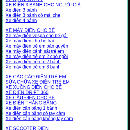
XE ĐIỆN 3 BÁNH CHO NGƯỜI GIÀ
Xe điện 3 bánh
Xe điện 3 bánh có mái che
Xe điện 4 bánh
XE MÁY ĐIỆN CHO BÉ
Xe máy điện vespa cho bé gái
Xe máy điện cho bé trai
Xe máy điện trẻ em bản quyền
Xe máy điện cảnh sát trẻ em
Xe máy điện trẻ em 2 chỗ ngồi
Xe máy điện trẻ em 2 bánh
Xe máy điện trẻ em 3 bánh
XE CÀO CÀO ĐIỆN TRẺ EM
SỬA CHỮA XE ĐIỆN TRẺ EM
XE XUỒNG ĐIỆN CHO BÉ
XE ĐIỆN DRIFT 360
XE CẨU ĐIỆN CHO BÉ
XE ĐIỆN THĂNG BẰNG
Xe điện cân bằng 1 bánh
Xe điện cân bằng có tay cầm
Xe điện cân bằng không tay cầm
XE SCOOTER ĐIỆN