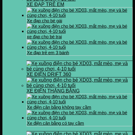
XE ĐẠP TRẺ EM
Xe đạp cho bé gái
xe đạp cho bé trai
Xe đạp trẻ em 3 bánh
XE ĐIỆN DRIFT 360
XE ĐIỆN THĂNG BẰNG
Xe điện cân bằng không tay cầm
Xe điện cân bằng có tay cầm