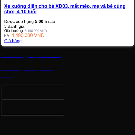
Xe xuồng điện cho bé XD03, mắt mèo, mẹ và bé cùng
chơi, 4-10 tuổi
Được xếp hạng
5.00
5 sao
3
đánh giá
Giá thường:
5.190.000
VND
4.490.000
VND
KM:
Giỏ hàng
Xe xuồng điện cho bé
XD03, mắt mèo, mẹ và
bé cùng chơi, 4-10
tuổi
Phiên bản
Bánh cao su to , phuộc giảm sóc, đèn mắt mèo
Mã
: XD03
K
t
: D110x R50 x
C65 cm