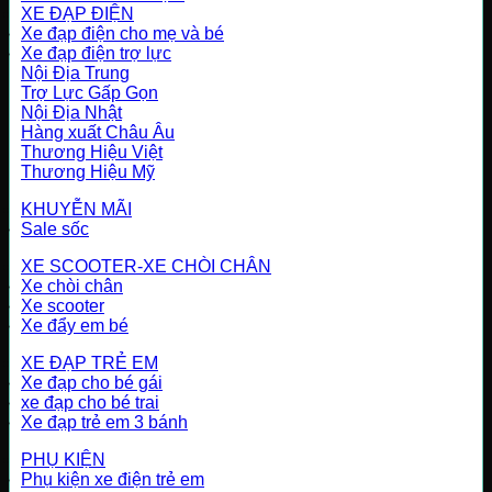
XE ĐẠP ĐIỆN
Xe đạp điện cho mẹ và bé
Xe đạp điện trợ lực
Nội Địa Trung
Trợ Lực Gấp Gọn
Nội Địa Nhật
Hàng xuất Châu Âu
Thương Hiệu Việt
Thương Hiệu Mỹ
KHUYỄN MÃI
Sale sốc
XE SCOOTER-XE CHÒI CHÂN
Xe chòi chân
Xe scooter
Xe đẩy em bé
XE ĐẠP TRẺ EM
Xe đạp cho bé gái
xe đạp cho bé trai
Xe đạp trẻ em 3 bánh
PHỤ KIỆN
Phụ kiện xe điện trẻ em