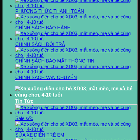
PHƯƠNG THỨC THANH TOÁN
CHÍNH SÁCH BẢO HÀNH
CHÍNH SÁCH ĐỔI TRẢ
CHÍNH SÁCH BẢO MẬT THÔNG TIN
CHÍNH SÁCH VẬN CHUYỂN
Tin Tức
Sale sốc
SỬA XE ĐIỆN TRẺ EM