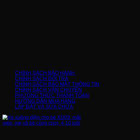
Trang chủ
Giới thiệu
Sản phẩm
Tin tức
Vị trí cửa hàng
Liên hệ
Quà tặng chính hãng
CHÍNH SÁCH
CHÍNH SÁCH BẢO HÀNH
CHÍNH SÁCH ĐỔI TRẢ
CHÍNH SÁCH BẢO MẬT THÔNG TIN
CHÍNH SÁCH VẬN CHUYỂN
PHƯƠNG THỨC THANH TOÁN
HƯỚNG DẪN MUA HÀNG
LẮP ĐẶT VÀ SỬA CHỮA
FANPAGE