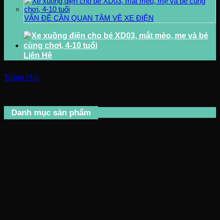
VẤN ĐỀ CẦN QUAN TÂM VỀ XE ĐIỆN
Liên Hệ
Trang chủ
/
Sản phẩm được gắn thẻ “XD02”
Danh mục sản phẩm