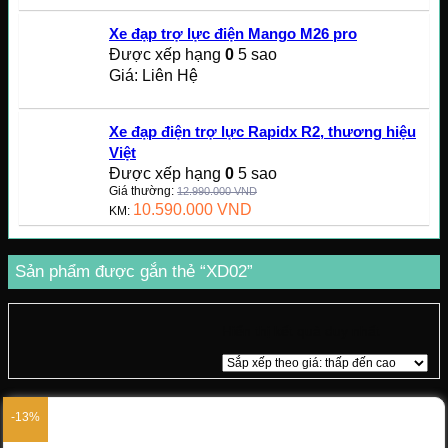
Xe đạp trợ lực điện Mango M26 pro
Được xếp hạng
0
5 sao
Giá: Liên Hệ
Xe đạp điện trợ lực Rapidx R2, thương hiệu
Việt
Được xếp hạng
0
5 sao
Giá thường:
12.990.000
VND
10.590.000
VND
KM:
Sản phẩm được gắn thẻ “XD02”
Hiển thị kết quả duy nhất
-13%