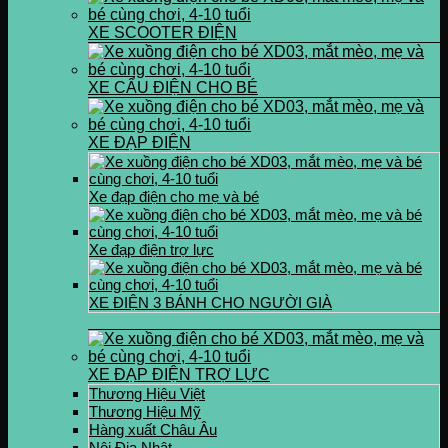
XE SCOOTER ĐIỆN
XE CẨU ĐIỆN CHO BÉ
XE ĐẠP ĐIỆN
Xe đạp điện cho mẹ và bé
Xe đạp điện trợ lực
XE ĐIỆN 3 BÁNH CHO NGƯỜI GIÀ
XE ĐẠP ĐIỆN TRỢ LỰC
Thương Hiệu Việt
Thương Hiệu Mỹ
Hàng xuất Châu Âu
Nội Địa Nhật