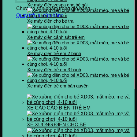
Xe máy điện vespa cho bé gái
Chưa có sản phẩm trong giỏ hàng.
Quay trở lại cửa hàng
Xe máy điện cho bé trai
Xe máy điện cảnh sát trẻ em
Xe máy điện trẻ em 2 bánh
Xe máy điện trẻ em 3 bánh
Xe máy điện trẻ em bản quyền
XE CÀO CÀO ĐIỆN TRẺ EM
XE XUỒNG ĐIỆN CHO BÉ