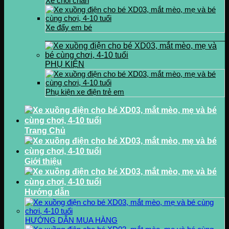
Xe chòi chân
Xe đẩy em bé
PHỤ KIỆN
Phụ kiện xe điện trẻ em
Trang Chủ
Giới thiệu
Hướng dẫn
HƯỚNG DẪN MUA HÀNG