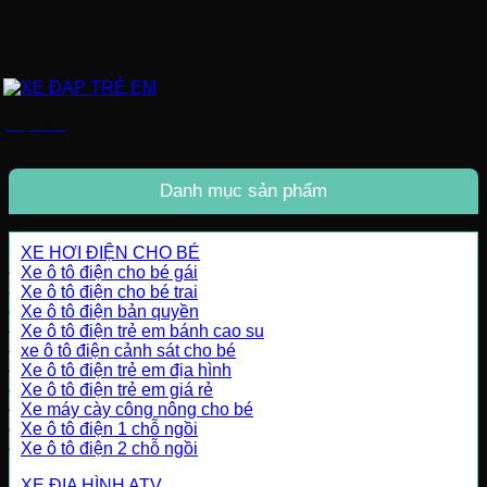
XE ĐẠP TRẺ EM
Danh mục sản phẩm
XE HƠI ĐIỆN CHO BÉ
Xe ô tô điện cho bé gái
Xe ô tô điện cho bé trai
Xe ô tô điện bản quyền
Xe ô tô điện trẻ em bánh cao su
xe ô tô điện cảnh sát cho bé
Xe ô tô điện trẻ em địa hình
Xe ô tô điện trẻ em giá rẻ
Xe máy cày công nông cho bé
Xe ô tô điện 1 chỗ ngồi
Xe ô tô điện 2 chỗ ngồi
XE ĐỊA HÌNH ATV