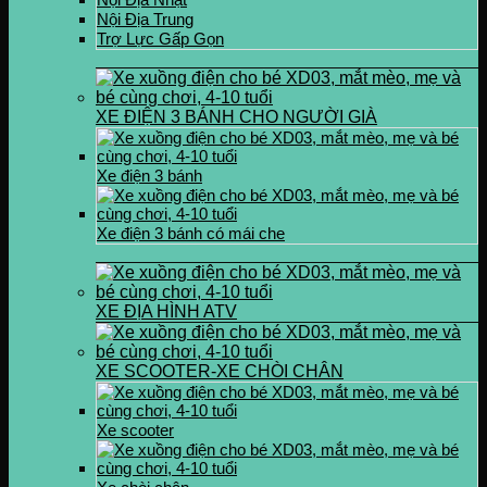
Nội Địa Trung
Trợ Lực Gấp Gọn
XE ĐIỆN 3 BÁNH CHO NGƯỜI GIÀ
Xe điện 3 bánh
Xe điện 3 bánh có mái che
XE ĐỊA HÌNH ATV
XE SCOOTER-XE CHÒI CHÂN
Xe scooter