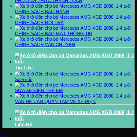
PHƯƠNG THỨC THANH TOÁN
CHÍNH SÁCH BẢO HÀNH
CHÍNH SÁCH ĐỔI TRẢ
CHÍNH SÁCH BẢO MẬT THÔNG TIN
CHÍNH SÁCH VẬN CHUYỂN
Tin Tức
Sale sốc
SỬA XE ĐIỆN TRẺ EM
VẤN ĐỀ CẦN QUAN TÂM VỀ XE ĐIỆN
Liên Hệ