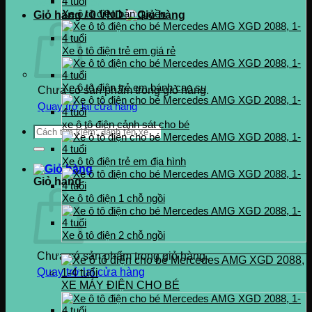
0937.222.487
Xe ô tô điện bản quyền
Giỏ hàng /
0
VND
Xe ô tô điện trẻ em giá rẻ
Xe ô tô điện trẻ em bánh cao su
Chưa có sản phẩm trong giỏ hàng.
Quay trở lại cửa hàng
xe ô tô điện cảnh sát cho bé
Tìm
kiếm:
Xe ô tô điện trẻ em địa hình
Giỏ hàng
Xe ô tô điện 1 chỗ ngồi
Xe ô tô điện 2 chỗ ngồi
Chưa có sản phẩm trong giỏ hàng.
Quay trở lại cửa hàng
XE MÁY ĐIỆN CHO BÉ