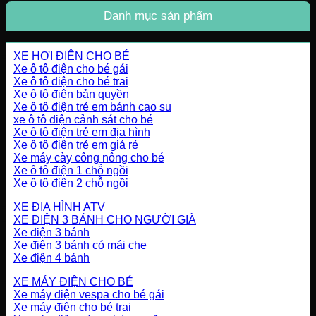
Danh mục sản phẩm
XE HƠI ĐIỆN CHO BÉ
Xe ô tô điện cho bé gái
Xe ô tô điện cho bé trai
Xe ô tô điện bản quyền
Xe ô tô điện trẻ em bánh cao su
xe ô tô điện cảnh sát cho bé
Xe ô tô điện trẻ em địa hình
Xe ô tô điện trẻ em giá rẻ
Xe máy cày công nông cho bé
Xe ô tô điện 1 chỗ ngồi
Xe ô tô điện 2 chỗ ngồi
XE ĐỊA HÌNH ATV
XE ĐIỆN 3 BÁNH CHO NGƯỜI GIÀ
Xe điện 3 bánh
Xe điện 3 bánh có mái che
Xe điện 4 bánh
XE MÁY ĐIỆN CHO BÉ
Xe máy điện vespa cho bé gái
Xe máy điện cho bé trai