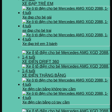
XE ĐẠP TRẺ EM
Xe đạp cho bé gái
xe đạp cho bé trai
Xe đạp trẻ em 3 bánh
XE ĐIỆN DRIFT 360
XE ĐIỆN THĂNG BẰNG
Xe điện cân bằng không tay cầm
Xe điện cân bằng có tay cầm