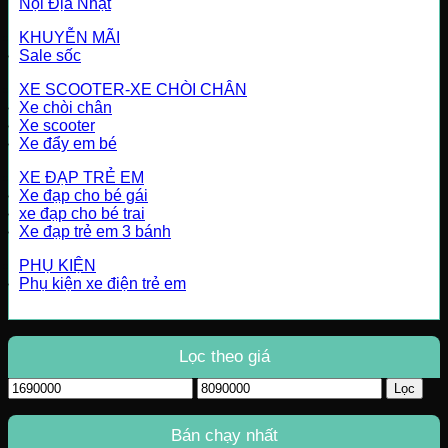
Nội Địa Nhật
KHUYỄN MÃI
Sale sốc
XE SCOOTER-XE CHÒI CHÂN
Xe chòi chân
Xe scooter
Xe đẩy em bé
XE ĐẠP TRẺ EM
Xe đạp cho bé gái
xe đạp cho bé trai
Xe đạp trẻ em 3 bánh
PHỤ KIỆN
Phụ kiện xe điện trẻ em
Lọc theo giá
Giá
Giá
Lọc
tối
tối
thiểu
đa
Bán chạy nhất