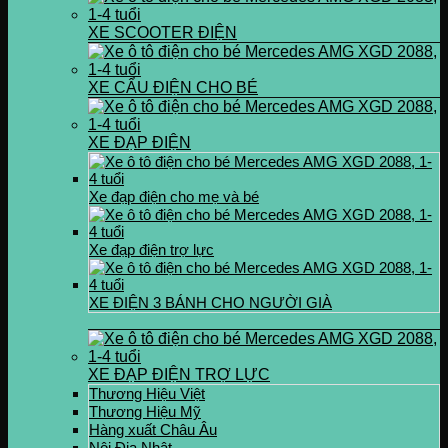
XE SCOOTER ĐIỆN
XE CẨU ĐIỆN CHO BÉ
XE ĐẠP ĐIỆN
Xe đạp điện cho mẹ và bé
Xe đạp điện trợ lực
XE ĐIỆN 3 BÁNH CHO NGƯỜI GIÀ
XE ĐẠP ĐIỆN TRỢ LỰC
Thương Hiệu Việt
Thương Hiệu Mỹ
Hàng xuất Châu Âu
Nội Địa Nhật