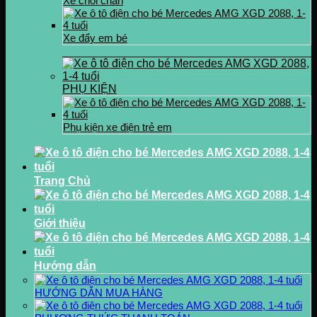
Xe chòi chân
Xe đẩy em bé
PHỤ KIỆN
Phụ kiện xe điện trẻ em
Trang Chủ
Giới thiệu
Hướng dẫn
HƯỚNG DẪN MUA HÀNG