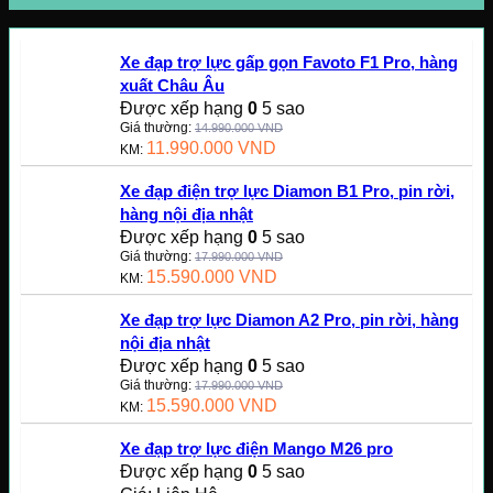
Xe đạp trợ lực gấp gọn Favoto F1 Pro, hàng
xuất Châu Âu
Được xếp hạng
0
5 sao
Giá thường:
14.990.000
VND
11.990.000
VND
KM:
Xe đạp điện trợ lực Diamon B1 Pro, pin rời,
hàng nội địa nhật
Được xếp hạng
0
5 sao
Giá thường:
17.990.000
VND
15.590.000
VND
KM:
Xe đạp trợ lực Diamon A2 Pro, pin rời, hàng
nội địa nhật
Được xếp hạng
0
5 sao
Giá thường:
17.990.000
VND
15.590.000
VND
KM:
Xe đạp trợ lực điện Mango M26 pro
Được xếp hạng
0
5 sao