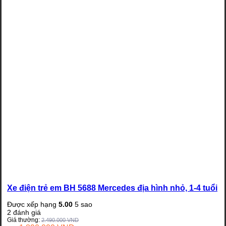
Xe điện trẻ em BH 5688 Mercedes địa hình nhỏ, 1-4 tuổi
Được xếp hạng
5.00
5 sao
2
đánh giá
Giá thường:
2.490.000
VND