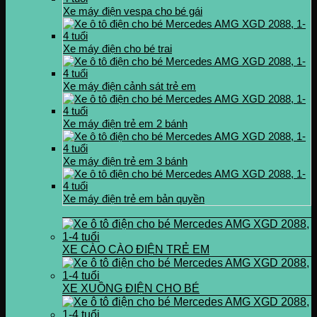
Xe máy điện vespa cho bé gái
Xe máy điện cho bé trai
Xe máy điện cảnh sát trẻ em
Xe máy điện trẻ em 2 bánh
Xe máy điện trẻ em 3 bánh
Xe máy điện trẻ em bản quyền
XE CÀO CÀO ĐIỆN TRẺ EM
XE XUỒNG ĐIỆN CHO BÉ