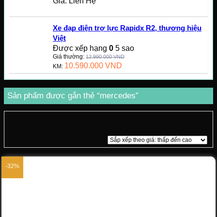
Giá: Liên Hệ
Xe đạp điện trợ lực Rapidx R2, thương hiệu
Việt
Được xếp hạng
0
5 sao
Giá thường:
12.990.000
VND
10.590.000
VND
KM:
Sản phẩm được gắn thẻ “mercedes”
Hiển thị 1–12 của 37 kết quả
-32%