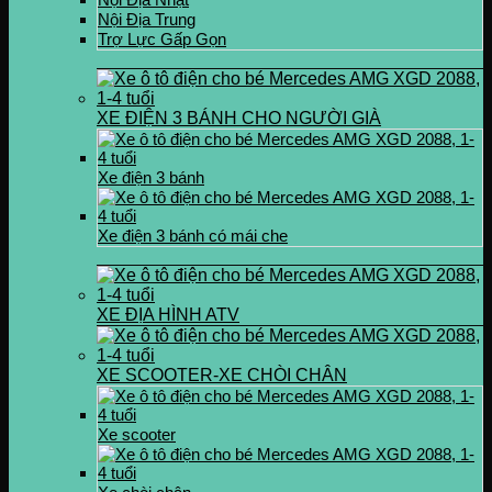
Nội Địa Trung
Trợ Lực Gấp Gọn
XE ĐIỆN 3 BÁNH CHO NGƯỜI GIÀ
Xe điện 3 bánh
Xe điện 3 bánh có mái che
XE ĐỊA HÌNH ATV
XE SCOOTER-XE CHÒI CHÂN
Xe scooter