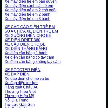
Xe máy điện trẻ em bản quyền
Xe máy điện cảnh sát trẻ em
Xe máy điện trẻ em 2 chỗ ngồi
Xe máy điện trẻ em 2 bánh
Xe máy điện trẻ em 3 bánh
XE CÀO CÀO ĐIỆN TRẺ EM
SỬA CHỮA XE ĐIỆN TRẺ EM
XE XUỒNG ĐIỆN CHO BÉ
XE ĐIỆN DRIFT 360
XE CẨU ĐIỆN CHO BÉ
XE ĐIỆN THĂNG BẰNG
Xe điện cân bằng 1 bánh
Xe điện cân bằng có tay cầm
Xe điện cân bằng không tay cầm
XE SCOOTER ĐIỆN
XE ĐẠP ĐIỆN
Xe đạp điện cho mẹ và bé
Xe đạp điện trợ lực
Hàng xuất Châu Âu
Thương Hiệu Việt
Thương Hiệu Mỹ
Nội Địa Trung
Trợ Lực Gấp Gọn