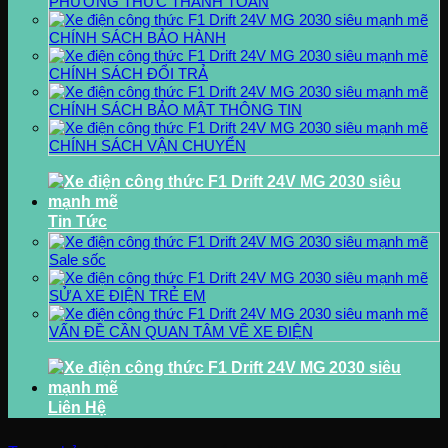
PHƯƠNG THỨC THANH TOÁN
CHÍNH SÁCH BẢO HÀNH
CHÍNH SÁCH ĐỔI TRẢ
CHÍNH SÁCH BẢO MẬT THÔNG TIN
CHÍNH SÁCH VẬN CHUYỂN
Tin Tức
Sale sốc
SỬA XE ĐIỆN TRẺ EM
VẤN ĐỀ CẦN QUAN TÂM VỀ XE ĐIỆN
Liên Hệ