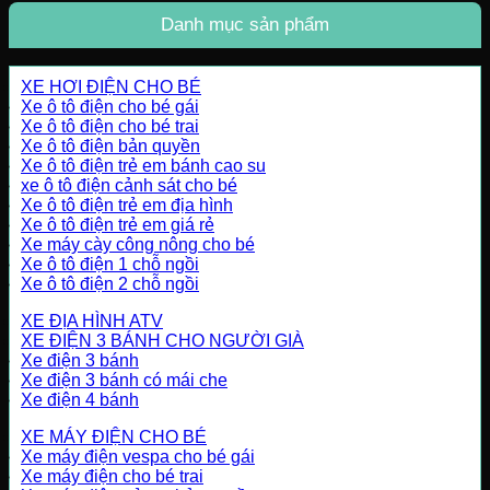
Danh mục sản phẩm
XE HƠI ĐIỆN CHO BÉ
Xe ô tô điện cho bé gái
Xe ô tô điện cho bé trai
Xe ô tô điện bản quyền
Xe ô tô điện trẻ em bánh cao su
xe ô tô điện cảnh sát cho bé
Xe ô tô điện trẻ em địa hình
Xe ô tô điện trẻ em giá rẻ
Xe máy cày công nông cho bé
Xe ô tô điện 1 chỗ ngồi
Xe ô tô điện 2 chỗ ngồi
XE ĐỊA HÌNH ATV
XE ĐIỆN 3 BÁNH CHO NGƯỜI GIÀ
Xe điện 3 bánh
Xe điện 3 bánh có mái che
Xe điện 4 bánh
XE MÁY ĐIỆN CHO BÉ
Xe máy điện vespa cho bé gái
Xe máy điện cho bé trai