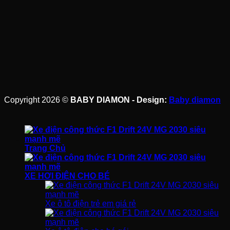
Copyright 2026 ©
BABY DIAMON - Design:
Baby diamon
Trang Chủ
XE HƠI ĐIỆN CHO BÉ
Xe ô tô điện trẻ em giá rẻ