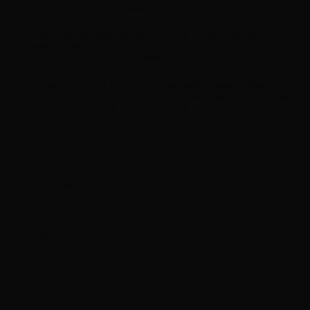
Công Ty TNHH KOMINA
MSDN: 0316713134
Đăng ký lần đầu: 08/02/2021, tại Quận Gò Vấp
Người đại diện: Đặng Duy Khánh
Email: xedienchobe123@gmail.com
ĐT: 0937222487
Showroom trưng bày: 162 Nguyễn Trọng Tuyển,
Phường 8, Quận Phú Nhuận, Thành phố Hồ Chí Minh
Địa Chỉ Kho : 14/12/2 Đường số 53, Phường 14, Quận
Gò Vấp, Thành phố Hồ Chí Minh (không trưng bày)
THÔNG TIN
Trang chủ
Giới thiệu
Sản phẩm
Tin tức
Vị trí cửa hàng
Liên hệ
Quà tặng chính hãng
CHÍNH SÁCH