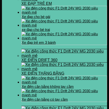
XE ĐẠP TRẺ EM
Xe đạp cho bé gái
xe đạp cho bé trai
Xe đạp trẻ em 3 bánh
XE ĐIỆN DRIFT 360
XE ĐIỆN THĂNG BẰNG
Xe điện cân bằng không tay cầm
Xe điện cân bằng có tay cầm