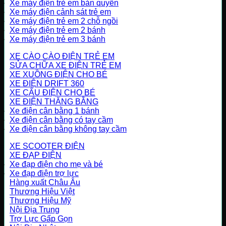
Xe máy điện trẻ em bản quyền
Xe máy điện cảnh sát trẻ em
Xe máy điện trẻ em 2 chỗ ngồi
Xe máy điện trẻ em 2 bánh
Xe máy điện trẻ em 3 bánh
XE CÀO CÀO ĐIỆN TRẺ EM
SỬA CHỮA XE ĐIỆN TRẺ EM
XE XUỒNG ĐIỆN CHO BÉ
XE ĐIỆN DRIFT 360
XE CẨU ĐIỆN CHO BÉ
XE ĐIỆN THĂNG BẰNG
Xe điện cân bằng 1 bánh
Xe điện cân bằng có tay cầm
Xe điện cân bằng không tay cầm
XE SCOOTER ĐIỆN
XE ĐẠP ĐIỆN
Xe đạp điện cho mẹ và bé
Xe đạp điện trợ lực
Hàng xuất Châu Âu
Thương Hiệu Việt
Thương Hiệu Mỹ
Nội Địa Trung
Trợ Lực Gấp Gọn