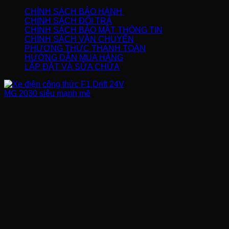
CHÍNH SÁCH BẢO HÀNH
CHÍNH SÁCH ĐỔI TRẢ
CHÍNH SÁCH BẢO MẬT THÔNG TIN
CHÍNH SÁCH VẬN CHUYỂN
PHƯƠNG THỨC THANH TOÁN
HƯỚNG DẪN MUA HÀNG
LẮP ĐẶT VÀ SỬA CHỮA
FANPAGE
BẢN ĐỒ