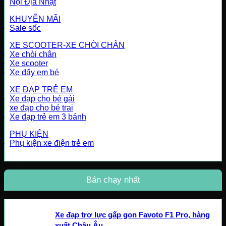
Nội Địa Nhật
KHUYỄN MÃI
Sale sốc
XE SCOOTER-XE CHÒI CHÂN
Xe chòi chân
Xe scooter
Xe đẩy em bé
XE ĐẠP TRẺ EM
Xe đạp cho bé gái
xe đạp cho bé trai
Xe đạp trẻ em 3 bánh
PHỤ KIỆN
Phụ kiện xe điện trẻ em
Bán chạy nhất
Xe đạp trợ lực gấp gọn Favoto F1 Pro, hàng
xuất Châu Âu