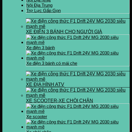
Nội Địa Trung
Trợ Lực Gấp Gọn
XE ĐIỆN 3 BÁNH CHO NGƯỜI GIÀ
Xe điện 3 bánh
Xe điện 3 bánh có mái che
XE ĐỊA HÌNH ATV
XE SCOOTER-XE CHÒI CHÂN
Xe scooter