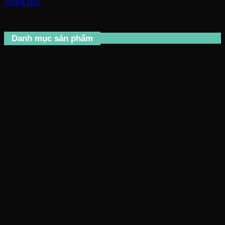
Trang chủ
/
Sản phẩm được gắn thẻ “MG 2030”
Danh mục sản phẩm