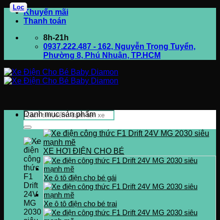
Lọc
Bỏ
Khuyến mãi
qua
Thanh toán
nội
8h-21h
dung
0937.222.487 - 162, Nguyễn Trọng Tuyển,
Phường 8, Phú Nhuận, TP.HCM
Tìm
Danh mục sản phẩm
kiếm:
XE HƠI ĐIỆN CHO BÉ
Xe ô tô điện cho bé gái
Xe ô tô điện cho bé trai