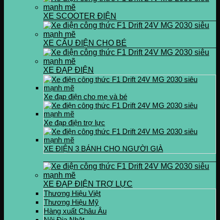
XE SCOOTER ĐIỆN
XE CẨU ĐIỆN CHO BÉ
XE ĐẠP ĐIỆN
Xe đạp điện cho mẹ và bé
Xe đạp điện trợ lực
XE ĐIỆN 3 BÁNH CHO NGƯỜI GIÀ
XE ĐẠP ĐIỆN TRỢ LỰC
Thương Hiệu Việt
Thương Hiệu Mỹ
Hàng xuất Châu Âu
Nội Địa Nhật