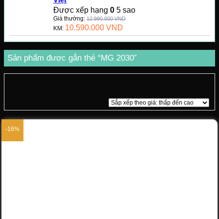
Được xếp hạng
0
5 sao
Giá thường:
12.990.000
VND
10.590.000
VND
KM:
Sản phẩm được gắn thẻ “MG 2030”
Hiển thị kết quả duy nhất
-16%