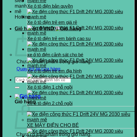
Xe ô tô điện bản quyền
Hotline
Xe ô tô điện trẻ em giá rẻ
0937.222.487
Giỏ hàng /
0
VND
Xe ô tô điện trẻ em bánh cao su
xe ô tô điện cảnh sát cho bé
Chưa có sản phẩm trong giỏ hàng.
Quay trở lại cửa hàng
Xe ô tô điện trẻ em địa hình
Tìm
kiếm:
Xe ô tô điện 1 chỗ ngồi
Giỏ hàng
Xe ô tô điện 2 chỗ ngồi
XE MÁY ĐIỆN CHO BÉ
Chưa có sản phẩm trong giỏ hàng.