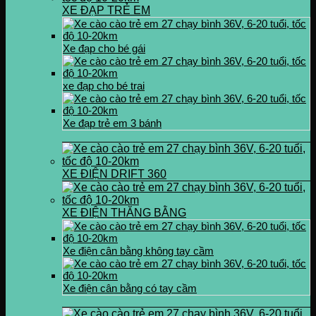
XE ĐẠP TRẺ EM
Xe đạp cho bé gái
xe đạp cho bé trai
Xe đạp trẻ em 3 bánh
XE ĐIỆN DRIFT 360
XE ĐIỆN THĂNG BẰNG
Xe điện cân bằng không tay cầm
Xe điện cân bằng có tay cầm