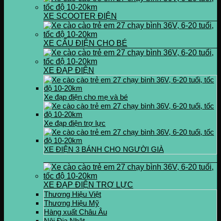
XE SCOOTER ĐIỆN
XE CẨU ĐIỆN CHO BÉ
XE ĐẠP ĐIỆN
Xe đạp điện cho mẹ và bé
Xe đạp điện trợ lực
XE ĐIỆN 3 BÁNH CHO NGƯỜI GIÀ
XE ĐẠP ĐIỆN TRỢ LỰC
Thương Hiệu Việt
Thương Hiệu Mỹ
Hàng xuất Châu Âu
Nội Địa Nhật