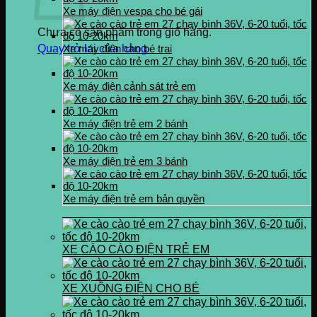
Xe máy điện vespa cho bé gái
Chưa có sản phẩm trong giỏ hàng.
Quay trở lại cửa hàng
Xe máy điện cho bé trai
Xe máy điện cảnh sát trẻ em
Xe máy điện trẻ em 2 bánh
Xe máy điện trẻ em 3 bánh
Xe máy điện trẻ em bản quyền
XE CÀO CÀO ĐIỆN TRẺ EM
XE XUỒNG ĐIỆN CHO BÉ