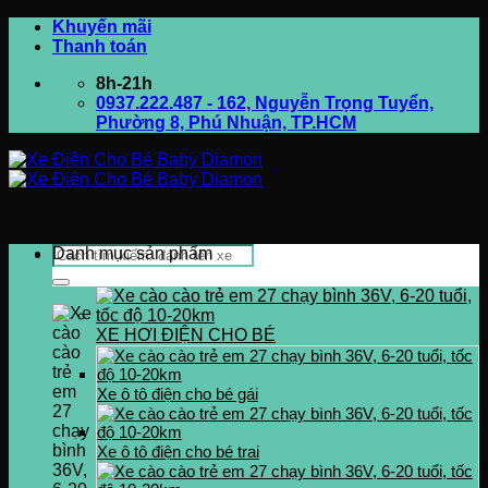
Bỏ
Khuyến mãi
qua
Thanh toán
nội
8h-21h
dung
0937.222.487 - 162, Nguyễn Trọng Tuyển,
Phường 8, Phú Nhuận, TP.HCM
Tìm
Danh mục sản phẩm
kiếm:
XE HƠI ĐIỆN CHO BÉ
Xe ô tô điện cho bé gái
Xe ô tô điện cho bé trai