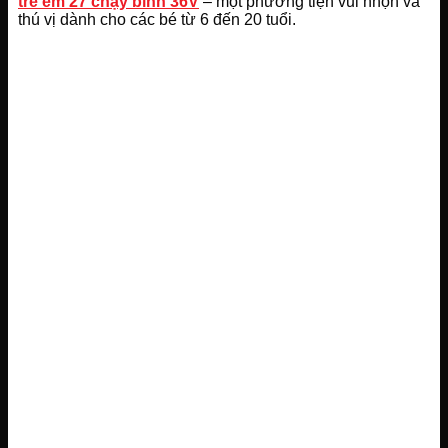
trẻ em 27 chạy bình 36V
– một phương tiện vui nhộn và
thú vị dành cho các bé từ 6 đến 20 tuổi.