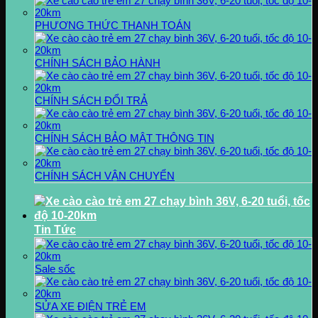
PHƯƠNG THỨC THANH TOÁN
CHÍNH SÁCH BẢO HÀNH
CHÍNH SÁCH ĐỔI TRẢ
CHÍNH SÁCH BẢO MẬT THÔNG TIN
CHÍNH SÁCH VẬN CHUYỂN
Tin Tức
Sale sốc
SỬA XE ĐIỆN TRẺ EM