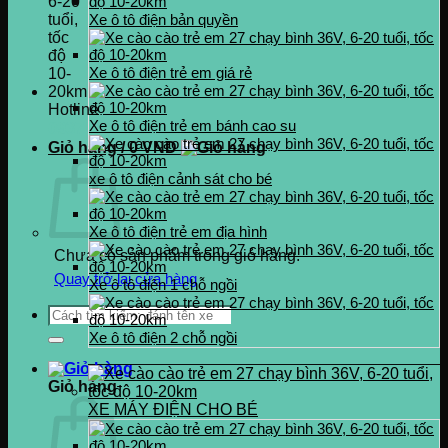
Xe ô tô điện bản quyền
Xe ô tô điện trẻ em giá rẻ
Hotline
Xe ô tô điện trẻ em bánh cao su
0937.222.487
Giỏ hàng /
0
VND
xe ô tô điện cảnh sát cho bé
Xe ô tô điện trẻ em địa hình
Chưa có sản phẩm trong giỏ hàng.
Quay trở lại cửa hàng
Xe ô tô điện 1 chỗ ngồi
Tìm
kiếm:
Xe ô tô điện 2 chỗ ngồi
Giỏ hàng
XE MÁY ĐIỆN CHO BÉ