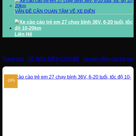
VẤN ĐỀ CẦN QUAN TÂM VỀ XE ĐIỆN
Liên Hệ
Trang chủ
/
XE MÁY ĐIỆN CHO BÉ
/
Xe máy điện cho bé trai
-18%