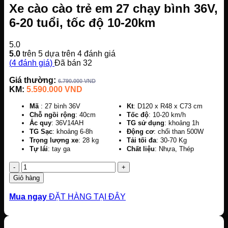
Xe cào cào trẻ em 27 chạy bình 36V,
6-20 tuổi, tốc độ 10-20km
5.0
5.0
trên 5 dựa trên
4
đánh giá
(
4
đánh giá)
Đã bán
32
Giá thường:
6.790.000
VND
KM:
5.590.000
VND
Mã
: 27 bình 36V
Kt
: D120 x R48 x C73 cm
Chỗ ngồi rộng
: 40cm
Tốc độ
: 10-20 km/h
Ắc quy
: 36V14AH
TG sử dụng
: khoảng 1h
TG Sạc
: khoảng 6-8h
Động cơ
: chổi than 500W
Trọng lượng xe
: 28 kg
Tải tối đa
: 30-70 Kg
Tự lái
: tay ga
Chất liệu
: Nhựa, Thép
Số
lượng
Giỏ hàng
Mua ngay
ĐẶT HÀNG TẠI ĐÂY