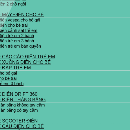
iện 2 chỗ ngồi
 MÁY ĐIỆN CHO BÉ
iện vespa cho bé gái
iện cho bé trai
iện cảnh sát trẻ em
iện trẻ em 2 bánh
iện trẻ em 3 bánh
iện trẻ em bản quyền
 CÀO CÀO ĐIỆN TRẺ EM
E XUỒNG ĐIỆN CHO BÉ
E ĐẠP TRẺ EM
ho bé gái
o bé trai
rẻ em 3 bánh
 ĐIỆN DRIFT 360
E ĐIỆN THĂNG BẰNG
cân bằng không tay cầm
cân bằng có tay cầm
E SCOOTER ĐIỆN
 CẨU ĐIỆN CHO BÉ