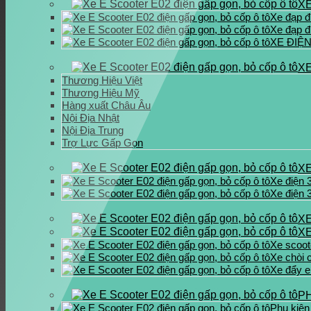
XE
Xe đạp đ
Xe đạp đ
XE ĐIỆ
X
Thương Hiệu Việt
Thương Hiệu Mỹ
Hàng xuất Châu Âu
Nội Địa Nhật
Nội Địa Trung
Trợ Lực Gấp Gọn
XE
Xe điện 
Xe điện 
XE
X
Xe scoot
Xe chòi 
Xe đẩy 
P
Phụ kiện