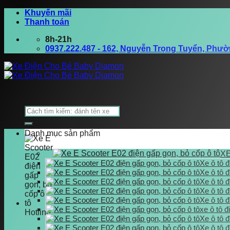
Bỏ
Khuyến mãi
qua
Thanh toán
nội
8h-21h
dung
0937.222.487 - 162, Nguyễn Trọng Tuyển, Phư
Tìm
kiếm:
Danh mục sản phẩm
XE
Xe ô tô đ
Xe ô tô đ
Xe ô tô 
Xe ô tô đ
Xe ô tô 
xe ô tô đ
Hotline
Xe ô tô đ
0937.222.487
Xe ô tô đ