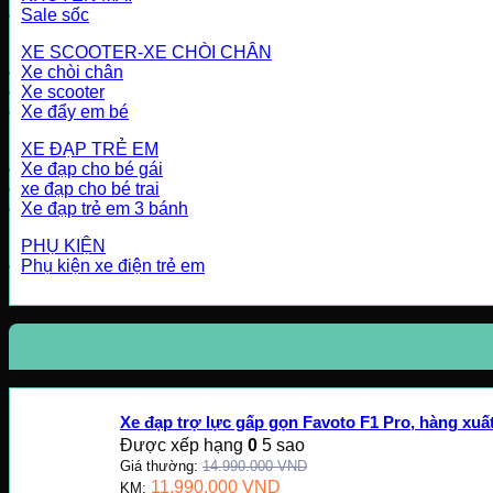
Sale sốc
XE SCOOTER-XE CHÒI CHÂN
Xe chòi chân
Xe scooter
Xe đẩy em bé
XE ĐẠP TRẺ EM
Xe đạp cho bé gái
xe đạp cho bé trai
Xe đạp trẻ em 3 bánh
PHỤ KIỆN
Phụ kiện xe điện trẻ em
Xe đạp trợ lực gấp gọn Favoto F1 Pro, hàng xu
Được xếp hạng
0
5 sao
Giá thường:
14.990.000
VND
11.990.000
VND
KM: