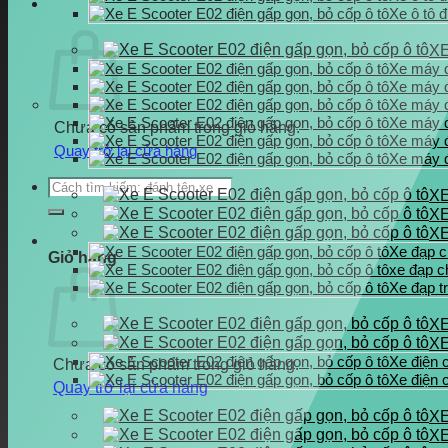
Xe ô tô đ
XE
Xe máy đ
Xe máy đ
Xe máy đ
Xe máy đ
Chưa có sản phẩm trong giỏ hàng.
Xe máy đ
Quay trở lại cửa hàng
Xe máy đ
Tìm
XE
kiếm:
X
X
Xe đạp c
Giỏ hàng
xe đạp ch
Xe đạp t
XE
X
Xe điện 
Chưa có sản phẩm trong giỏ hàng.
Xe điện 
Quay trở lại cửa hàng
X
XE