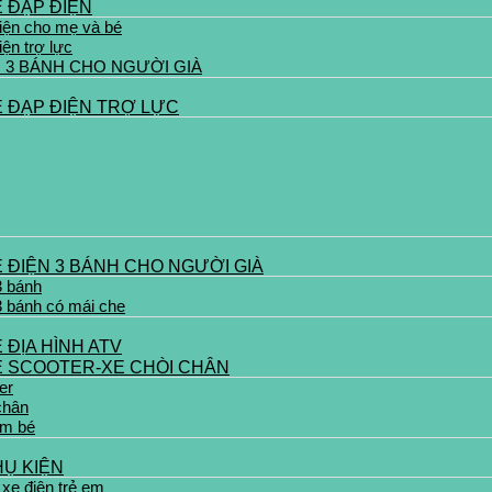
 ĐẠP ĐIỆN
iện cho mẹ và bé
iện trợ lực
N 3 BÁNH CHO NGƯỜI GIÀ
E ĐẠP ĐIỆN TRỢ LỰC
 ĐIỆN 3 BÁNH CHO NGƯỜI GIÀ
3 bánh
3 bánh có mái che
 ĐỊA HÌNH ATV
E SCOOTER-XE CHÒI CHÂN
er
chân
em bé
HỤ KIỆN
 xe điện trẻ em