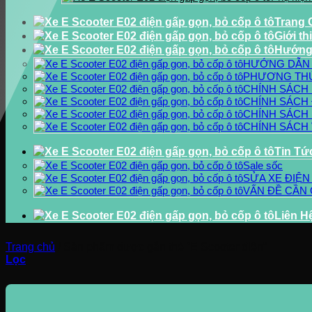
Trang 
Giới th
Hướng
HƯỚNG DẪN
PHƯƠNG TH
CHÍNH SÁCH
CHÍNH SÁCH 
CHÍNH SÁCH
CHÍNH SÁCH
Tin Tứ
Sale sốc
SỬA XE ĐIỆN
VẤN ĐỀ CẦN 
Liên H
Trang chủ
/
Sản phẩm được gắn thẻ “E Scooter điện”
Lọc