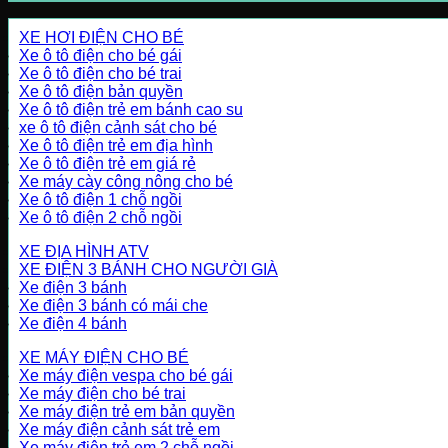
XE HƠI ĐIỆN CHO BÉ
Xe ô tô điện cho bé gái
Xe ô tô điện cho bé trai
Xe ô tô điện bản quyền
Xe ô tô điện trẻ em bánh cao su
xe ô tô điện cảnh sát cho bé
Xe ô tô điện trẻ em địa hình
Xe ô tô điện trẻ em giá rẻ
Xe máy cày công nông cho bé
Xe ô tô điện 1 chỗ ngồi
Xe ô tô điện 2 chỗ ngồi
XE ĐỊA HÌNH ATV
XE ĐIỆN 3 BÁNH CHO NGƯỜI GIÀ
Xe điện 3 bánh
Xe điện 3 bánh có mái che
Xe điện 4 bánh
XE MÁY ĐIỆN CHO BÉ
Xe máy điện vespa cho bé gái
Xe máy điện cho bé trai
Xe máy điện trẻ em bản quyền
Xe máy điện cảnh sát trẻ em
Xe máy điện trẻ em 2 chỗ ngồi