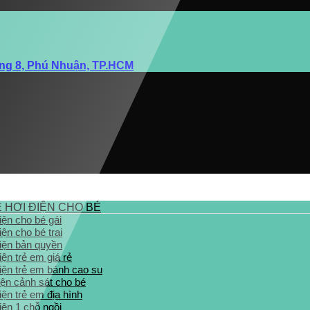
ờng 8, Phú Nhuận, TP.HCM
 HƠI ĐIỆN CHO BÉ
iện cho bé gái
iện cho bé trai
điện bản quyền
iện trẻ em giá rẻ
điện trẻ em bánh cao su
iện cảnh sát cho bé
iện trẻ em địa hình
iện 1 chỗ ngồi