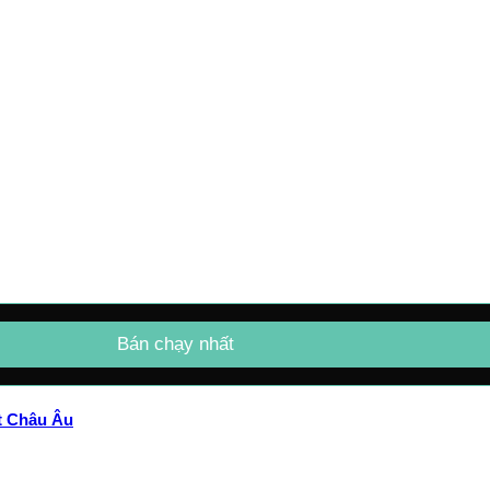
Bán chạy nhất
ất Châu Âu