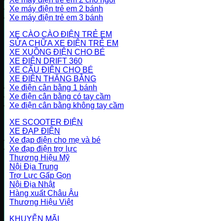
Xe máy điện trẻ em 2 bánh
Xe máy điện trẻ em 3 bánh
XE CÀO CÀO ĐIỆN TRẺ EM
SỬA CHỮA XE ĐIỆN TRẺ EM
XE XUỒNG ĐIỆN CHO BÉ
XE ĐIỆN DRIFT 360
XE CẨU ĐIỆN CHO BÉ
XE ĐIỆN THĂNG BẰNG
Xe điện cân bằng 1 bánh
Xe điện cân bằng có tay cầm
Xe điện cân bằng không tay cầm
XE SCOOTER ĐIỆN
XE ĐẠP ĐIỆN
Xe đạp điện cho mẹ và bé
Xe đạp điện trợ lực
Thương Hiệu Mỹ
Nội Địa Trung
Trợ Lực Gấp Gọn
Nội Địa Nhật
Hàng xuất Châu Âu
Thương Hiệu Việt
KHUYỄN MÃI