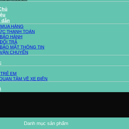
Chủ
iệu
 dẫn
 MUA HÀNG
ỨC THANH TOÁN
 BẢO HÀNH
ĐỔI TRẢ
 BẢO MẬT THÔNG TIN
 VẬN CHUYỂN
c
 TRẺ EM
QUAN TÂM VỀ XE ĐIỆN
ệ
Danh mục sản phẩm