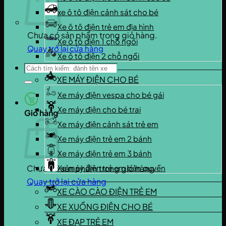
xe ô tô điện cảnh sát cho bé
Xe ô tô điện trẻ em địa hình
Chưa có sản phẩm trong giỏ hàng.
Xe ô tô điện 1 chỗ ngồi
Quay trở lại cửa hàng
Xe ô tô điện 2 chỗ ngồi
Tìm
kiếm:
XE MÁY ĐIỆN CHO BÉ
Xe máy điện vespa cho bé gái
Xe máy điện cho bé trai
Giỏ hàng
Xe máy điện cảnh sát trẻ em
Xe máy điện trẻ em 2 bánh
Xe máy điện trẻ em 3 bánh
Chưa có sản phẩm trong giỏ hàng.
Xe máy điện trẻ em bản quyền
Quay trở lại cửa hàng
XE CÀO CÀO ĐIỆN TRẺ EM
XE XUỒNG ĐIỆN CHO BÉ
XE ĐẠP TRẺ EM