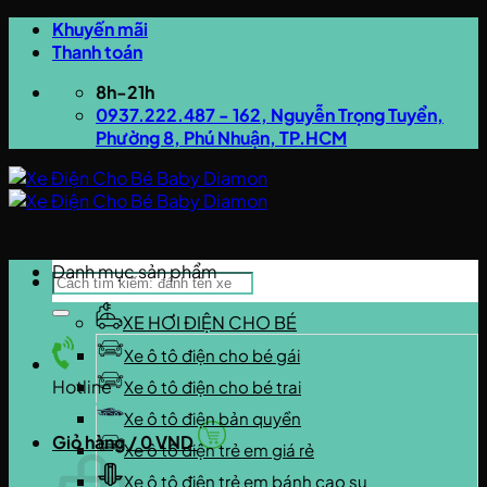
Bỏ
Khuyến mãi
qua
Thanh toán
nội
8h-21h
dung
0937.222.487 - 162, Nguyễn Trọng Tuyển,
Phường 8, Phú Nhuận, TP.HCM
Danh mục sản phẩm
Tìm
kiếm:
XE HƠI ĐIỆN CHO BÉ
Xe ô tô điện cho bé gái
Hotline
Xe ô tô điện cho bé trai
0937.222.487
Xe ô tô điện bản quyền
Giỏ hàng /
0
VND
Xe ô tô điện trẻ em giá rẻ
Xe ô tô điện trẻ em bánh cao su