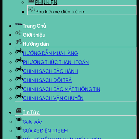
PHỤ KIỆN
Phụ kiện xe điện trẻ em
Trang Chủ
Giới thiệu
Hướng dẫn
HƯỚNG DẪN MUA HÀNG
PHƯƠNG THỨC THANH TOÁN
CHÍNH SÁCH BẢO HÀNH
CHÍNH SÁCH ĐỔI TRẢ
CHÍNH SÁCH BẢO MẬT THÔNG TIN
CHÍNH SÁCH VẬN CHUYỂN
Tin Tức
Sale sốc
SỬA XE ĐIỆN TRẺ EM