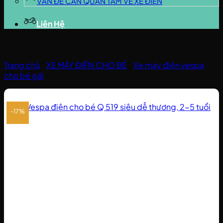
VẤN ĐỀ CẦN QUAN TÂM VỀ XE ĐIỆN
Liên Hệ
Trang chủ
/
XE MÁY ĐIỆN CHO BÉ
/
Xe máy điện vespa
cho bé gái
-17%