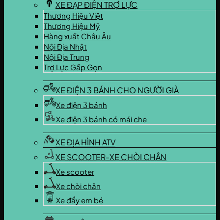
XE ĐẠP ĐIỆN TRỢ LỰC
Thương Hiệu Việt
Thương Hiệu Mỹ
Hàng xuất Châu Âu
Nội Địa Nhật
Nội Địa Trung
Trợ Lực Gấp Gọn
XE ĐIỆN 3 BÁNH CHO NGƯỜI GIÀ
Xe điện 3 bánh
Xe điện 3 bánh có mái che
XE ĐỊA HÌNH ATV
XE SCOOTER-XE CHÒI CHÂN
Xe scooter
Xe chòi chân
Xe đẩy em bé