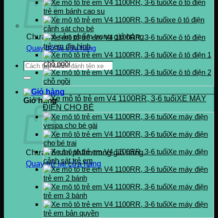
Xe ô tô điện
trẻ em bánh cao su
xe ô tô điện
cảnh sát cho bé
Chưa có sản phẩm trong giỏ hàng.
Xe ô tô điện
trẻ em địa hình
Quay trở lại cửa hàng
Xe ô tô điện 1
chỗ ngồi
Tìm
Xe ô tô điện 2
kiếm:
chỗ ngồi
XE MÁY
Giỏ hàng
ĐIỆN CHO BÉ
Xe máy điện
vespa cho bé gái
Xe máy điện
cho bé trai
Xe máy điện
Chưa có sản phẩm trong giỏ hàng.
cảnh sát trẻ em
Quay trở lại cửa hàng
Xe máy điện
trẻ em 2 bánh
Xe máy điện
trẻ em 3 bánh
Xe máy điện
trẻ em bản quyền