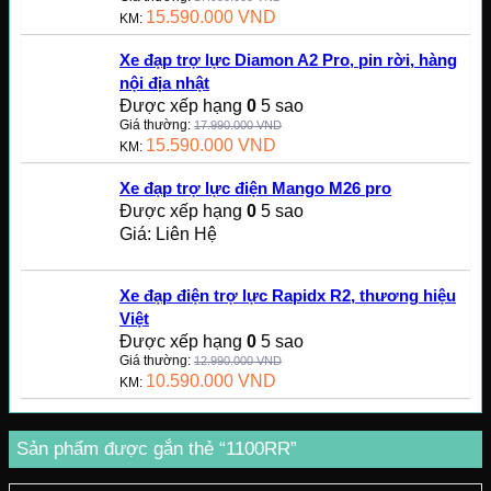
15.590.000
VND
KM:
Xe đạp trợ lực Diamon A2 Pro, pin rời, hàng
nội địa nhật
Được xếp hạng
0
5 sao
Giá thường:
17.990.000
VND
15.590.000
VND
KM:
Xe đạp trợ lực điện Mango M26 pro
Được xếp hạng
0
5 sao
Giá: Liên Hệ
Xe đạp điện trợ lực Rapidx R2, thương hiệu
Việt
Được xếp hạng
0
5 sao
Giá thường:
12.990.000
VND
10.590.000
VND
KM:
Sản phẩm được gắn thẻ “1100RR”