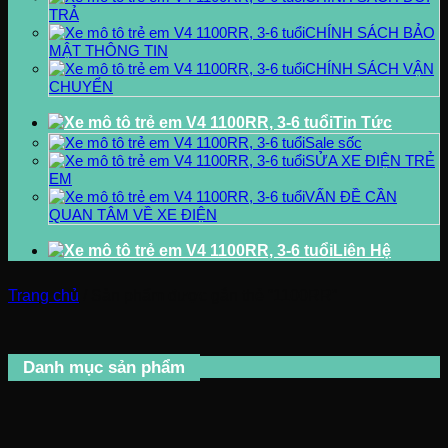
TRẢ
CHÍNH SÁCH BẢO
MẬT THÔNG TIN
CHÍNH SÁCH VẬN
CHUYỂN
Tin Tức
Sale sốc
SỬA XE ĐIỆN TRẺ
EM
VẤN ĐỀ CẦN
QUAN TÂM VỀ XE ĐIỆN
Liên Hệ
Trang chủ
/
Sản phẩm được gắn thẻ “1100RR”
Danh mục sản phẩm