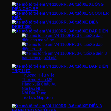
XE XUỒNG
ĐIỆN CHO BÉ
XE SCOOTER
ĐIỆN
XE ĐIỆN
DRIFT 360
XE ĐẠP ĐIỆN
Xe đạp
điện cho mẹ và bé
Xe đạp
điện trợ lực
Xe điện 3
bánh cho người già
XE ĐẠP ĐIỆN
TRỢ LỰC
Thương Hiệu Việt
Thương Hiệu Mỹ
Hàng xuất Châu Âu
Nội Địa Nhật
Nội Địa Trung
Trợ Lực Gấp Gọn
XE ĐIỆN 3
BÁNH CHO NGƯỜI GIÀ