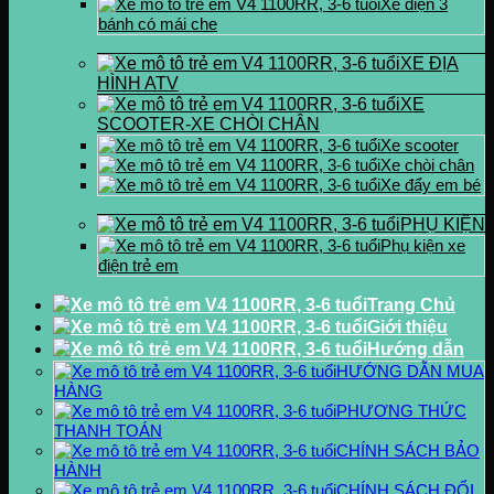
Xe điện 3
bánh có mái che
XE ĐỊA
HÌNH ATV
XE
SCOOTER-XE CHÒI CHÂN
Xe scooter
Xe chòi chân
Xe đẩy em bé
PHỤ KIỆN
Phụ kiện xe
điện trẻ em
Trang Chủ
Giới thiệu
Hướng dẫn
HƯỚNG DẪN MUA
HÀNG
PHƯƠNG THỨC
THANH TOÁN
CHÍNH SÁCH BẢO
HÀNH
CHÍNH SÁCH ĐỔI