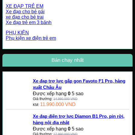
XE ĐẠP TRẺ EM
Xe đạp cho bé gái
xe đạp cho bé trai
Xe đạp trẻ em 3 bánh
PHỤ KIỆN
Phụ kiện xe điện trẻ em
Bán chạy nhất
Xe đạp trợ lực gấp gọn Favoto F1 Pro, hàng
xuất Châu Âu
Được xếp hạng
0
5 sao
Giá thường:
14.990.000
VND
11.990.000
VND
KM:
Xe đạp điện trợ lực Diamon B1 Pro, pin rời,
hàng nội địa nhật
Được xếp hạng
0
5 sao
Giá thường:
17.990.000
VND