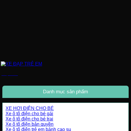
XE ĐẠP TRẺ EM
Danh mục sản phẩm
XE HƠI ĐIỆN CHO BÉ
Xe ô tô điện cho bé gái
Xe ô tô điện cho bé trai
Xe ô tô điện bản quyền
Xe ô tô điện trẻ em bánh cao su