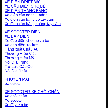
XE ĐIỆN DRIFT 360
XE CẨU ĐIỆN CHO BÉ
XE ĐIỆN THĂNG BẰNG
Xe điện cân bằng 1 bánh
Xe điện cân bằng có tay cầm
Xe điện cân bằng không tay cầm
XE SCOOTER ĐIỆN
XE ĐẠP ĐIỆN
Xe đạp điện cho mẹ và bé
Xe đạp điện trợ lực
Hàng xuất Châu Âu
Thương Hiệu Việt
Thương Hiệu Mỹ
Nội Địa Trung
Trợ Lực Gấp Gọn
Nội Địa Nhật
KHUYỄN MÃI
Sale sốc
XE SCOOTER-XE CHÒI CHÂN
Xe chòi chân
Xe scooter
Xe đẩy em bé