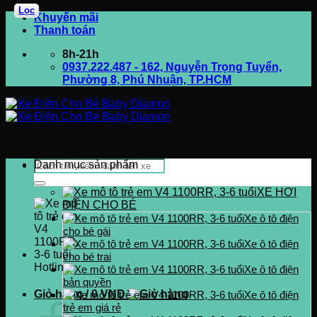
Lọc
Bỏ
Khuyến mãi
qua
Thanh toán
nội
8h-21h
dung
0937.222.487 - 162, Nguyễn Trọng Tuyển,
Phường 8, Phú Nhuận, TP.HCM
Tìm
Danh mục sản phẩm
kiếm:
XE HƠI
ĐIỆN CHO BÉ
Xe ô tô điện
cho bé gái
Xe ô tô điện
cho bé trai
Hotline
Xe ô tô điện
0937.222.487
bản quyền
Giỏ hàng /
0
VND
Xe ô tô điện
trẻ em giá rẻ