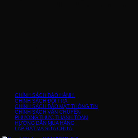
Gò Vấp, Thành phố Hồ Chí Minh (không trưng bày)
THÔNG TIN
Trang chủ
Giới thiệu
Sản phẩm
Tin tức
Vị trí cửa hàng
Liên hệ
Quà tặng chính hãng
CHÍNH SÁCH
CHÍNH SÁCH BẢO HÀNH
CHÍNH SÁCH ĐỔI TRẢ
CHÍNH SÁCH BẢO MẬT THÔNG TIN
CHÍNH SÁCH VẬN CHUYỂN
PHƯƠNG THỨC THANH TOÁN
HƯỚNG DẪN MUA HÀNG
LẮP ĐẶT VÀ SỬA CHỮA