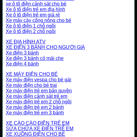
xe ô tô điện cảnh sát cho bé
Xe ô tô điện trẻ em địa hình
Xe ô tô điện trẻ em giá rẻ
Xe máy cày công nông cho bé
Xe ô tô điện 1 chỗ ngồi
Xe ô tô điện 2 chỗ ngồi
XE ĐỊA HÌNH ATV
XE ĐIỆN 3 BÁNH CHO NGƯỜI GIÀ
Xe điện 3 bánh
Xe điện 3 bánh có mái che
Xe điện 4 bánh
XE MÁY ĐIỆN CHO BÉ
Xe máy điện vespa cho bé gái
Xe máy điện cho bé trai
Xe máy điện trẻ em bản quyền
Xe máy điện cảnh sát trẻ em
Xe máy điện trẻ em 2 chỗ ngồi
Xe máy điện trẻ em 2 bánh
Xe máy điện trẻ em 3 bánh
XE CÀO CÀO ĐIỆN TRẺ EM
SỬA CHỮA XE ĐIỆN TRẺ EM
XE XUỒNG ĐIỆN CHO BÉ