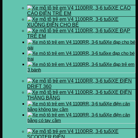
XE CÀO
CÀO ĐIỆN TRẺ EM
XE
XUỒNG ĐIỆN CHO BÉ
XE ĐẠP
TRẺ EM
Xe đạp cho bé
gái
xe đạp cho bé
trai
Xe đạp trẻ em
3 bánh
XE ĐIỆN
DRIFT 360
XE ĐIỆN
THĂNG BẰNG
Xe điện cân
bằng không tay cầm
Xe điện cân
bằng có tay cầm
XE
SCOOTER ĐIỆN