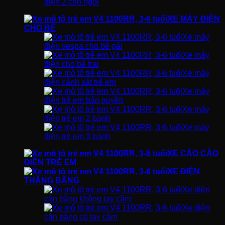
điện 2 chỗ ngồi
XE MÁY ĐIỆN
CHO BÉ
Xe máy
điện vespa cho bé gái
Xe máy
điện cho bé trai
Xe máy
điện cảnh sát trẻ em
Xe máy
điện trẻ em bản quyền
Xe máy
điện trẻ em 2 bánh
Xe máy
điện trẻ em 3 bánh
XE CÀO CÀO
ĐIỆN TRẺ EM
XE ĐIỆN
THĂNG BẰNG
Xe điện
cân bằng không tay cầm
Xe điện
cân bằng có tay cầm