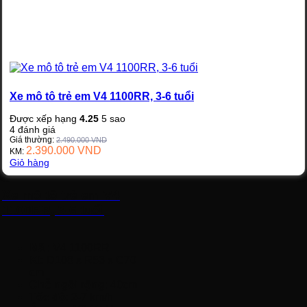
Xe mô tô trẻ em V4 1100RR, 3-6 tuổi
Được xếp hạng
4.25
5 sao
4
đánh giá
Giá thường:
2.490.000
VND
2.390.000
VND
KM:
Giỏ hàng
Xe mô tô trẻ em V4
1100RR, 3-6 tuổi
Mã
: V4 1100RR
Kt
: D108 x R53 x C70
cm
Chỗ ngồi rộng
: 40cm
Tốc độ
: 2-7 km/h