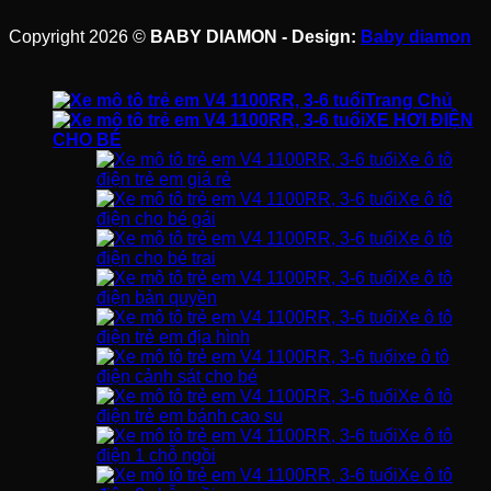
Copyright 2026 ©
BABY DIAMON - Design:
Baby diamon
Trang Chủ
XE HƠI ĐIỆN
CHO BÉ
Xe ô tô
điện trẻ em giá rẻ
Xe ô tô
điện cho bé gái
Xe ô tô
điện cho bé trai
Xe ô tô
điện bản quyền
Xe ô tô
điện trẻ em địa hình
xe ô tô
điện cảnh sát cho bé
Xe ô tô
điện trẻ em bánh cao su
Xe ô tô
điện 1 chỗ ngồi
Xe ô tô