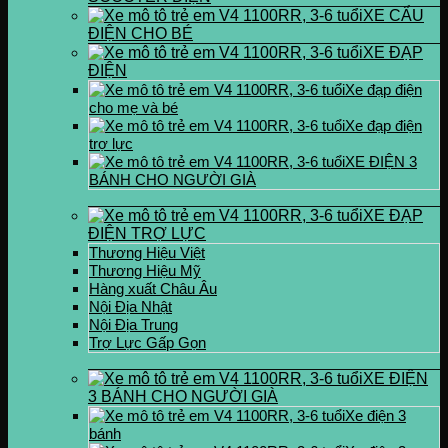
XE CẨU
ĐIỆN CHO BÉ
XE ĐẠP
ĐIỆN
Xe đạp điện
cho mẹ và bé
Xe đạp điện
trợ lực
XE ĐIỆN 3
BÁNH CHO NGƯỜI GIÀ
XE ĐẠP
ĐIỆN TRỢ LỰC
Thương Hiệu Việt
Thương Hiệu Mỹ
Hàng xuất Châu Âu
Nội Địa Nhật
Nội Địa Trung
Trợ Lực Gấp Gọn
XE ĐIỆN
3 BÁNH CHO NGƯỜI GIÀ
Xe điện 3
bánh