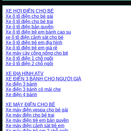
XE HƠI ĐIỆN CHO BÉ
Xe ô tô điện cho bé gái
Xe ô tô điện cho bé trai
Xe ô tô điện bản quyền
Xe ô tô điện trẻ em bánh cao su
xe ô tô điện cảnh sát cho bé
Xe ô tô điện trẻ em địa hình
Xe ô tô điện trẻ em giá rẻ
Xe máy cày công nông cho bé
Xe ô tô điện 1 chỗ ngồi
Xe ô tô điện 2 chỗ ngồi
XE ĐỊA HÌNH ATV
XE ĐIỆN 3 BÁNH CHO NGƯỜI GIÀ
Xe điện 3 bánh
Xe điện 3 bánh có mái che
Xe điện 4 bánh
XE MÁY ĐIỆN CHO BÉ
Xe máy điện vespa cho bé gái
Xe máy điện cho bé trai
Xe máy điện trẻ em bản quyền
Xe máy điện cảnh sát trẻ em
Xe máy điện trẻ em 2 chỗ ngồi