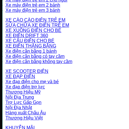
Xe máy điện trẻ em 2 bánh
Xe máy điện trẻ em 3 bánh
XE CÀO CÀO ĐIỆN TRẺ EM
SỬA CHỮA XE ĐIỆN TRẺ EM
XE XUỒNG ĐIỆN CHO BÉ
XE ĐIỆN DRIFT 360
XE CẨU ĐIỆN CHO BÉ
XE ĐIỆN THĂNG BẰNG
Xe điện cân bằng 1 bánh
Xe điện cân bằng có tay cầm
Xe điện cân bằng không tay cầm
XE SCOOTER ĐIỆN
XE ĐẠP ĐIỆN
Xe đạp điện cho mẹ và bé
Xe đạp điện trợ lực
Thương Hiệu Mỹ
Nội Địa Trung
Trợ Lực Gấp Gọn
Nội Địa Nhật
Hàng xuất Châu Âu
Thương Hiệu Việt
KHUYỄN MÃI