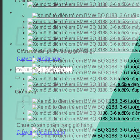
Hotline
Xe ô tô
0937.222.487
X
Xe máy
Xe máy 
Xe máy
Xe máy
Xe máy
Xe máy
Chưa có sản phẩm trong giỏ hàng.
Quay trở lại cửa hàng
X
X
Tìm
X
kiếm:
Xe đạp
xe đạp 
Xe đạp
Giỏ hàng
X
X
Xe điệ
Xe điệ
Chưa có sản phẩm trong giỏ hàng.
X
Quay trở lại cửa hàng
X