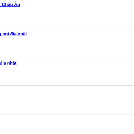
ất Châu Âu
 nội địa nhật
địa nhật