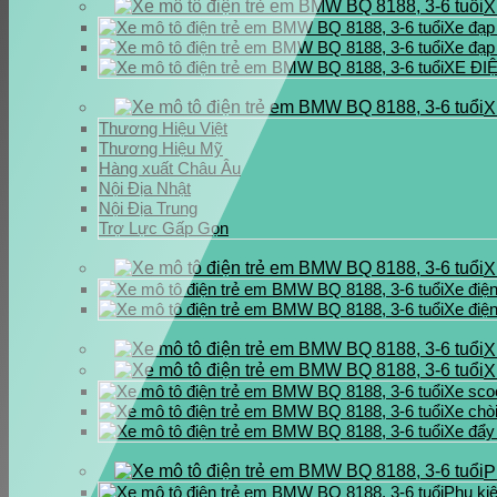
X
Xe đạp
Xe đạp 
XE ĐI
X
Thương Hiệu Việt
Thương Hiệu Mỹ
Hàng xuất Châu Âu
Nội Địa Nhật
Nội Địa Trung
Trợ Lực Gấp Gọn
X
Xe điệ
Xe điệ
X
X
Xe sco
Xe chò
Xe đẩy
P
Phụ kiệ