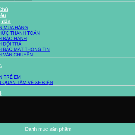
 Chủ
iệu
 dẫn
N MUA HÀNG
HỨC THANH TOÁN
H BẢO HÀNH
H ĐỔI TRẢ
H BẢO MẬT THÔNG TIN
H VẬN CHUYỂN
c
N TRẺ EM
 QUAN TÂM VỀ XE ĐIỆN
ệ
Danh mục sản phẩm