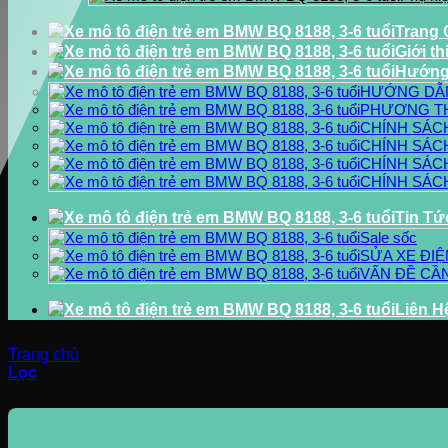
Trang
Giới th
Hướng
HƯỚNG DẪ
PHƯƠNG T
CHÍNH SÁC
CHÍNH SÁC
CHÍNH SÁC
CHÍNH SÁC
Tin Tứ
Sale sốc
SỬA XE ĐIỆ
VẤN ĐỀ CẦN
Liên H
Trang chủ
/
Sản phẩm được gắn thẻ “8188”
Lọc