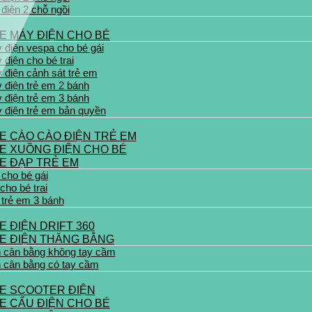
 điện 2 chỗ ngồi
E MÁY ĐIỆN CHO BÉ
 điện vespa cho bé gái
điện cho bé trai
 điện cảnh sát trẻ em
 điện trẻ em 2 bánh
 điện trẻ em 3 bánh
 điện trẻ em bản quyền
E CÀO CÀO ĐIỆN TRẺ EM
E XUỒNG ĐIỆN CHO BÉ
E ĐẠP TRẺ EM
 cho bé gái
cho bé trai
 trẻ em 3 bánh
E ĐIỆN DRIFT 360
E ĐIỆN THĂNG BẰNG
n cân bằng không tay cầm
n cân bằng có tay cầm
E SCOOTER ĐIỆN
E CẨU ĐIỆN CHO BÉ