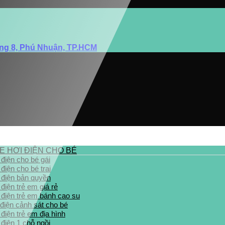
ờng 8, Phú Nhuận, TP.HCM
E HƠI ĐIỆN CHO BÉ
 điện cho bé gái
 điện cho bé trai
 điện bản quyền
 điện trẻ em giá rẻ
 điện trẻ em bánh cao su
 điện cảnh sát cho bé
 điện trẻ em địa hình
 điện 1 chỗ ngồi