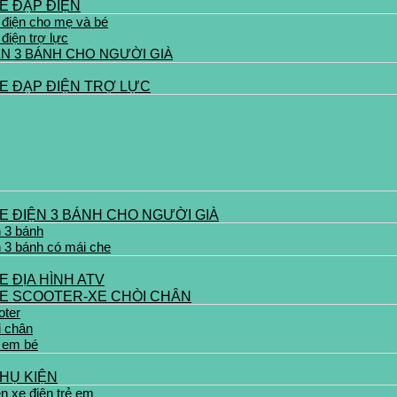
E ĐẠP ĐIỆN
 điện cho mẹ và bé
điện trợ lực
ỆN 3 BÁNH CHO NGƯỜI GIÀ
E ĐẠP ĐIỆN TRỢ LỰC
E ĐIỆN 3 BÁNH CHO NGƯỜI GIÀ
n 3 bánh
n 3 bánh có mái che
E ĐỊA HÌNH ATV
E SCOOTER-XE CHÒI CHÂN
oter
i chân
 em bé
HỤ KIỆN
n xe điện trẻ em