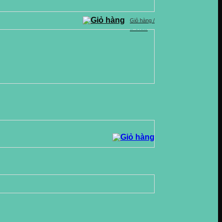
Giỏ hàng /
0
VND