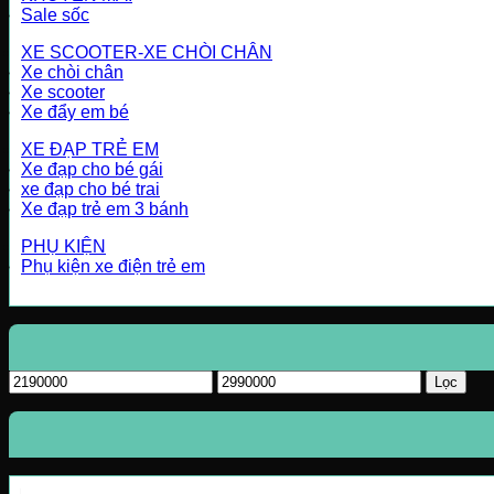
Sale sốc
XE SCOOTER-XE CHÒI CHÂN
Xe chòi chân
Xe scooter
Xe đẩy em bé
XE ĐẠP TRẺ EM
Xe đạp cho bé gái
xe đạp cho bé trai
Xe đạp trẻ em 3 bánh
PHỤ KIỆN
Phụ kiện xe điện trẻ em
Giá
Giá
Lọc
tối
tối
thiểu
đa