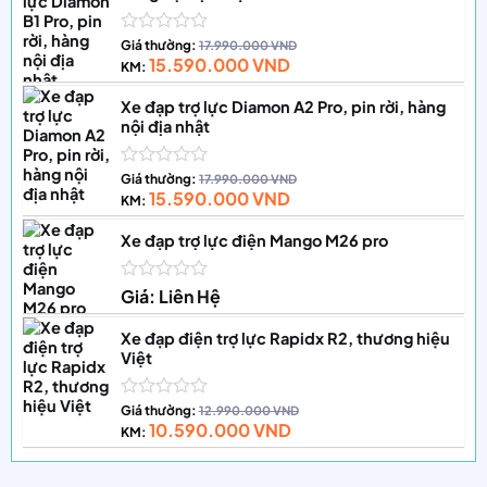
Được
Giá thường:
17.990.000
VND
15.590.000
VND
xếp
KM:
hạng
0
Xe đạp trợ lực Diamon A2 Pro, pin rời, hàng
5
nội địa nhật
sao
Được
Giá thường:
17.990.000
VND
15.590.000
VND
xếp
KM:
hạng
0
Xe đạp trợ lực điện Mango M26 pro
5
sao
Được
Giá: Liên Hệ
xếp
hạng
Xe đạp điện trợ lực Rapidx R2, thương hiệu
0
———————————————————-——————
Việt
5
sao
Video hướng dẫn lắp ráp:
Được
Giá thường:
12.990.000
VND
10.590.000
VND
xếp
———————————————————-——————
KM:
hạng
0
5