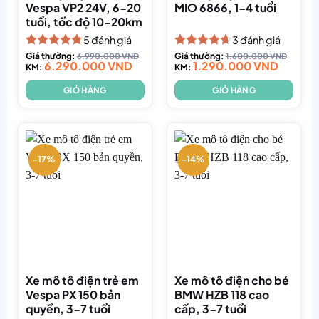
Vespa VP2 24V, 6-20
MIO 6866, 1-4 tuổi
tuổi, tốc độ 10-20km
5
đánh giá
3
đánh giá
Được xếp
Giá thường:
6.990.000
VND
Được xếp
Giá thường:
1.600.000
VND
6.290.000
VND
1.290.000
VND
hạng
KM:
4.80
hạng
KM:
4.67
5 sao
5 sao
GIỎ HÀNG
GIỎ HÀNG
-17%
-14%
Xe mô tô điện trẻ em
Xe mô tô điện cho bé
Vespa PX 150 bản
BMW HZB 118 cao
quyền, 3-7 tuổi
cấp, 3-7 tuổi