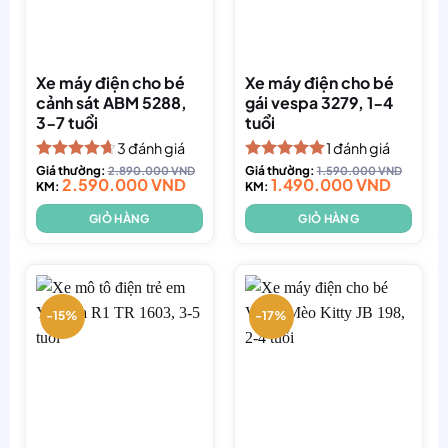
Xe máy điện cho bé
Xe máy điện cho bé
cảnh sát ABM 5288,
gái vespa 3279, 1-4
3-7 tuổi
tuổi
3
đánh giá
1
đánh giá
Được xếp
Giá thường:
2.890.000
VND
Được xếp
Giá thường:
1.590.000
VND
2.590.000
VND
1.490.000
VND
hạng
KM:
4.67
hạng
KM:
5.00
5 sao
5 sao
GIỎ HÀNG
GIỎ HÀNG
-15%
-17%