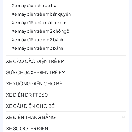
Xe máy điện cho bé trai
Xe máy điện trẻ em bản quyền
Xe máy điện cảnh sát trẻ em
Xe máy điện trẻ em 2 chỗ ngồi
Xe máy điện trẻ em 2 bánh
Xe máy điện trẻ em 3 bánh
XE CÀO CÀO ĐIỆN TRẺ EM
SỬA CHỮA XE ĐIỆN TRẺ EM
XE XUỒNG ĐIỆN CHO BÉ
XE ĐIỆN DRIFT 360
XE CẨU ĐIỆN CHO BÉ
XE ĐIỆN THĂNG BẰNG
XE SCOOTER ĐIỆN