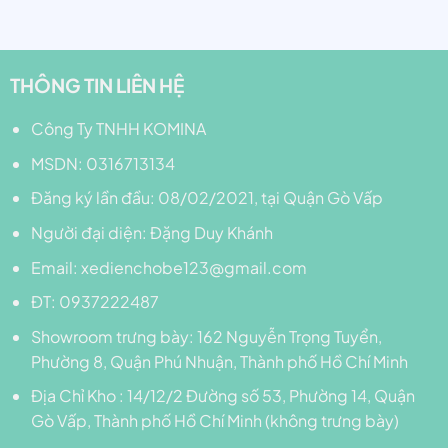
sao
———————————————————-——————
CHÍNH SÁCH BẢO HÀNH SẢN PHẨM TẠI
THÔNG TIN LIÊN HỆ
BABY DIAMON
Xem tại trang:
Chính sách bảo hành
Công Ty TNHH KOMINA
MSDN: 0316713134
-Website:
Xedienchobe.com
Đăng ký lần đầu: 08/02/2021, tại Quận Gò Vấp
-Youtube:
Baby Diamon
-Fanpage:
Xe điện cho bé Baby Diamon
Người đại diện: Đặng Duy Khánh
-Địa chỉ:
162 Nguyễn Trọng Tuyển, Phường 8, Quận
Phú
Email: xedienchobe123@gmail.com
Nhuận, Thành Phố Hồ Chí Minh
-ĐT/ZALO: 0937222487
ĐT: 0937222487
-Hashtag:
#xedienchobeshop, #babydiamon,
Showroom trưng bày: 162 Nguyễn Trọng Tuyển,
#babydiamon123, #babydiamon234,
#xedienchobebabydiamon
Phường 8, Quận Phú Nhuận, Thành phố Hồ Chí Minh
Địa Chỉ Kho : 14/12/2 Đường số 53, Phường 14, Quận
Gò Vấp, Thành phố Hồ Chí Minh (không trưng bày)