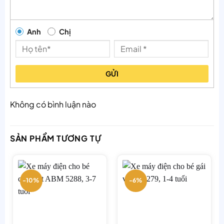
Với phương châm ‘’Chơi phải vui – Ăn mới nhiều – Học
mới khỏe – Kích thích vận động -Tăng cường trí não’’
Anh
Chị
Mời các bố mẹ cùng xem chi tiết của dòng xe này nhé
———————————————————-——————
GỬI
Không có bình luận nào
SẢN PHẨM TƯƠNG TỰ
-10%
-6%