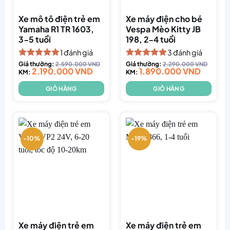
Xe mô tô điện trẻ em
Xe máy điện cho bé
Yamaha R1 TR 1603,
Vespa Mèo Kitty JB
3-5 tuổi
198, 2-4 tuổi
1
đánh giá
3
đánh giá
Được xếp
Giá thường:
2.590.000
VND
Được xếp
Giá thường:
2.290.000
VND
2.190.000
VND
1.890.000
VND
hạng
KM:
5.00
hạng
KM:
5.00
5 sao
5 sao
GIỎ HÀNG
GIỎ HÀNG
-10%
-19%
Xe máy điện trẻ em
Xe máy điện trẻ em