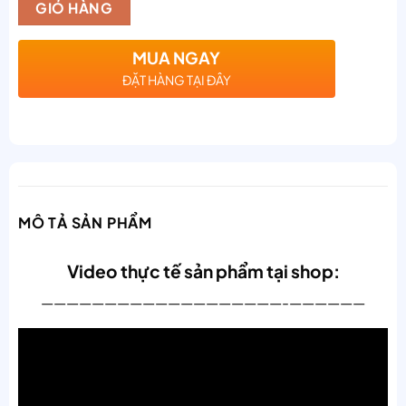
GIỎ HÀNG
MUA NGAY
ĐẶT HÀNG TẠI ĐÂY
MÔ TẢ SẢN PHẨM
Video thực tế sản phẩm tại shop:
———————————————————-——————