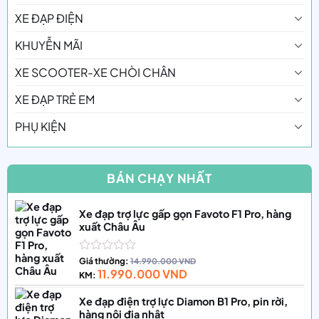
XE ĐẠP ĐIỆN
KHUYỄN MÃI
XE SCOOTER-XE CHÒI CHÂN
XE ĐẠP TRẺ EM
PHỤ KIỆN
BÁN CHẠY NHẤT
Xe đạp trợ lực gấp gọn Favoto F1 Pro, hàng
xuất Châu Âu
Được
Giá thường:
14.990.000
VND
11.990.000
VND
xếp
KM:
hạng
0
Xe đạp điện trợ lực Diamon B1 Pro, pin rời,
5
hàng nội địa nhật
sao