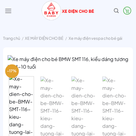
Bỏ
qua
nội
dung
Trang chủ
/
XE MÁY ĐIỆN CHO BÉ
/
Xe máy điện vespa cho bé gái
-17%