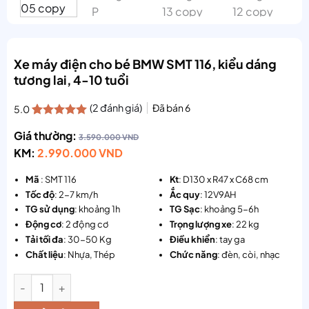
Xe máy điện cho bé BMW SMT 116, kiểu dáng
tương lai, 4-10 tuổi
(
2
đánh giá)
Đã bán
6
5.0
5.0
2
trên 5
Giá thường:
dựa trên
3.590.000
VND
đánh giá
KM:
2.990.000
VND
Mã
: SMT 116
K
t
: D130 x R47 x C68 cm
Tốc độ
: 2-7 km/h
Ắ
c quy
: 12V9AH
TG sử dụng
: khoảng 1h
TG Sạc
: khoảng 5-6h
Động cơ
: 2 động cơ
Trọng lượng
xe
: 22 kg
Tải tối đa
: 30-50 Kg
Điều khiển
: tay ga
Chất liệu
: Nhựa, Thép
Chức năng
: đèn, còi, nhạc
Số lượng