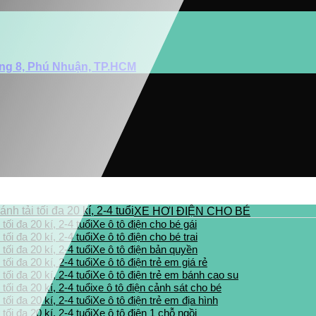
ờng 8, Phú Nhuận, TP.HCM
XE HƠI ĐIỆN CHO BÉ
Xe ô tô điện cho bé gái
Xe ô tô điện cho bé trai
Xe ô tô điện bản quyền
Xe ô tô điện trẻ em giá rẻ
Xe ô tô điện trẻ em bánh cao su
xe ô tô điện cảnh sát cho bé
Xe ô tô điện trẻ em địa hình
Xe ô tô điện 1 chỗ ngồi