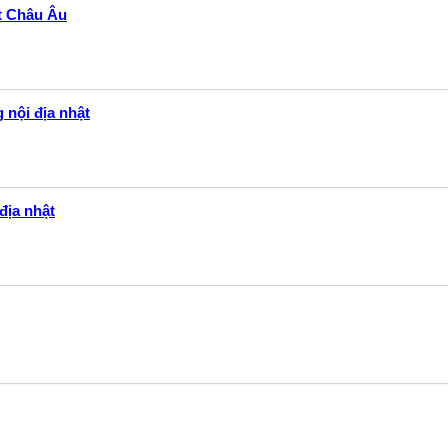
ất Châu Âu
 nội địa nhật
địa nhật