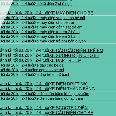
Xe ô tô điện 2 chỗ ngồi
XE MÁY ĐIỆN CHO BÉ
Xe máy điện vespa cho bé gái
Xe máy điện cho bé trai
Xe máy điện cảnh sát trẻ em
Xe máy điện trẻ em 2 bánh
Xe máy điện trẻ em 3 bánh
Xe máy điện trẻ em bản quyền
XE CÀO CÀO ĐIỆN TRẺ EM
XE XUỒNG ĐIỆN CHO BÉ
XE ĐẠP TRẺ EM
Xe đạp cho bé gái
xe đạp cho bé trai
Xe đạp trẻ em 3 bánh
XE ĐIỆN DRIFT 360
XE ĐIỆN THĂNG BẰNG
Xe điện cân bằng không tay cầm
Xe điện cân bằng có tay cầm
XE SCOOTER ĐIỆN
XE CẨU ĐIỆN CHO BÉ