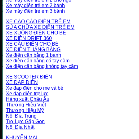
Xe máy điện trẻ em 2 bánh
Xe máy điện trẻ em 3 bánh
XE CÀO CÀO ĐIỆN TRẺ EM
SỬA CHỮA XE ĐIỆN TRẺ EM
XE XUỒNG ĐIỆN CHO BÉ
XE ĐIỆN DRIFT 360
XE CẨU ĐIỆN CHO BÉ
XE ĐIỆN THĂNG BẰNG
Xe điện cân bằng 1 bánh
Xe điện cân bằng có tay cầm
Xe điện cân bằng không tay cầm
XE SCOOTER ĐIỆN
XE ĐẠP ĐIỆN
Xe đạp điện cho mẹ và bé
Xe đạp điện trợ lực
Hàng xuất Châu Âu
Thương Hiệu Việt
Thương Hiệu Mỹ
Nội Địa Trung
Trợ Lực Gấp Gọn
Nội Địa Nhật
KHUYỄN MÃI