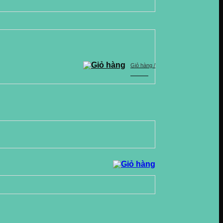
Giỏ hàng /
0
VND