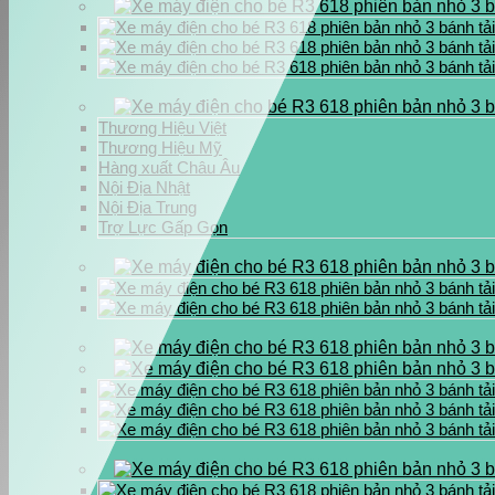
Thương Hiệu Việt
Thương Hiệu Mỹ
Hàng xuất Châu Âu
Nội Địa Nhật
Nội Địa Trung
Trợ Lực Gấp Gọn