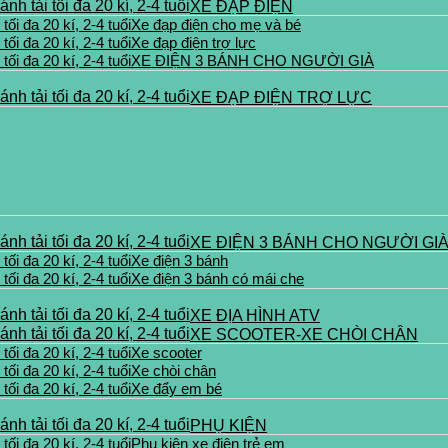
XE ĐẠP ĐIỆN
Xe đạp điện cho mẹ và bé
Xe đạp điện trợ lực
XE ĐIỆN 3 BÁNH CHO NGƯỜI GIÀ
XE ĐẠP ĐIỆN TRỢ LỰC
XE ĐIỆN 3 BÁNH CHO NGƯỜI GI
Xe điện 3 bánh
Xe điện 3 bánh có mái che
XE ĐỊA HÌNH ATV
XE SCOOTER-XE CHÒI CHÂN
Xe scooter
Xe chòi chân
Xe đẩy em bé
PHỤ KIỆN
Phụ kiện xe điện trẻ em