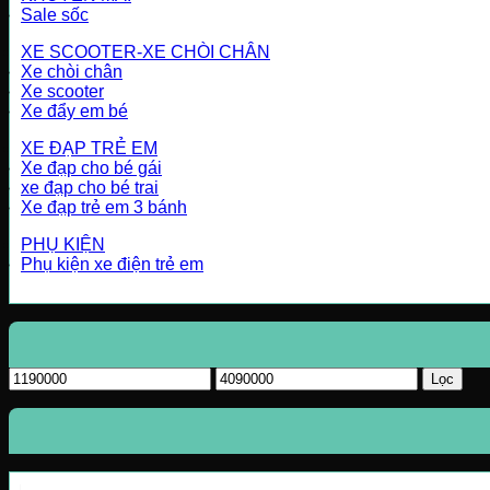
Sale sốc
XE SCOOTER-XE CHÒI CHÂN
Xe chòi chân
Xe scooter
Xe đẩy em bé
XE ĐẠP TRẺ EM
Xe đạp cho bé gái
xe đạp cho bé trai
Xe đạp trẻ em 3 bánh
PHỤ KIỆN
Phụ kiện xe điện trẻ em
Giá
Giá
Lọc
tối
tối
thiểu
đa