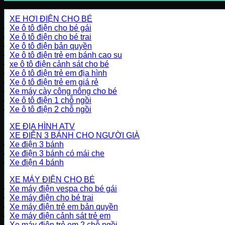
XE HƠI ĐIỆN CHO BÉ
Xe ô tô điện cho bé gái
Xe ô tô điện cho bé trai
Xe ô tô điện bản quyền
Xe ô tô điện trẻ em bánh cao su
xe ô tô điện cảnh sát cho bé
Xe ô tô điện trẻ em địa hình
Xe ô tô điện trẻ em giá rẻ
Xe máy cày công nông cho bé
Xe ô tô điện 1 chỗ ngồi
Xe ô tô điện 2 chỗ ngồi
XE ĐỊA HÌNH ATV
XE ĐIỆN 3 BÁNH CHO NGƯỜI GIÀ
Xe điện 3 bánh
Xe điện 3 bánh có mái che
Xe điện 4 bánh
XE MÁY ĐIỆN CHO BÉ
Xe máy điện vespa cho bé gái
Xe máy điện cho bé trai
Xe máy điện trẻ em bản quyền
Xe máy điện cảnh sát trẻ em
Xe máy điện trẻ em 2 chỗ ngồi