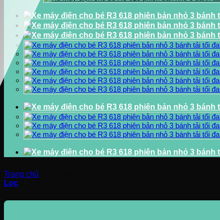
Trang chủ
/
Sản phẩm được gắn thẻ “618”
Lọc