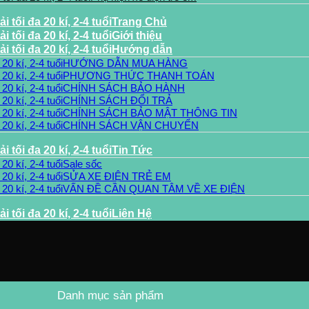
Trang Chủ
Giới thiệu
Hướng dẫn
HƯỚNG DẪN MUA HÀNG
PHƯƠNG THỨC THANH TOÁN
CHÍNH SÁCH BẢO HÀNH
CHÍNH SÁCH ĐỔI TRẢ
CHÍNH SÁCH BẢO MẬT THÔNG TIN
CHÍNH SÁCH VẬN CHUYỂN
Tin Tức
Sale sốc
SỬA XE ĐIỆN TRẺ EM
VẤN ĐỀ CẦN QUAN TÂM VỀ XE ĐIỆN
Liên Hệ
Danh mục sản phẩm