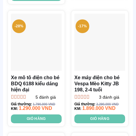
-28%
-17%
Xe mô tô điện cho bé
Xe máy điện cho bé
BDQ 6188 kiểu dáng
Vespa Mèo Kitty JB
hiện đại
198, 2-4 tuổi
5
đánh giá
3
đánh giá
Được xếp
Được xếp
Giá thường:
Giá thường:
1.790.000
VND
2.290.000
VND
1.290.000
VND
1.890.000
VND
hạng
KM:
4.80
5
hạng
KM:
5.00
5
sao
sao
GIỎ HÀNG
GIỎ HÀNG