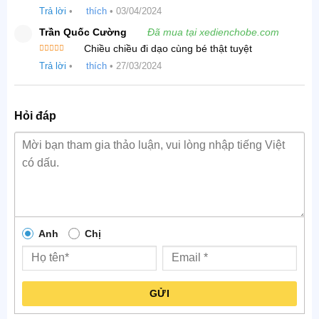
Được
Trả lời
•
thích
•
03/04/2024
xếp hạng
4
5 sao
Trần Quốc Cường
Đã mua tại xedienchobe.com
Chiều chiều đi dạo cùng bé thật tuyệt
Được xếp
Trả lời
•
thích
•
27/03/2024
hạng
5
5
sao
Hỏi đáp
Anh
Chị
GỬI