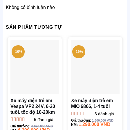
Không có bình luận nào
SẢN PHẨM TƯƠNG TỰ
-10%
-19%
Xe máy điện trẻ em
Xe máy điện trẻ em
Vespa VP2 24V, 6-20
MIO 6866, 1-4 tuổi
tuổi, tốc độ 10-20km
3
đánh giá
5
đánh giá
Được xếp
Giá thường:
1.600.000
VND
1.290.000
VND
hạng
KM:
4.67
5
Được xếp
Giá thường:
6.990.000
VND
sao