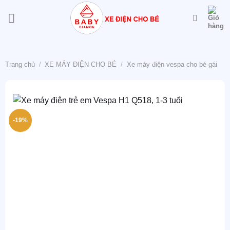
Bỏ
qua
nội
dung
Trang chủ
/
XE MÁY ĐIỆN CHO BÉ
/
Xe máy điện vespa cho bé gái
-19%