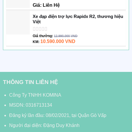
Được
Giá: Liên Hệ
xếp
hạng
Xe đạp điện trợ lực Rapidx R2, thương hiệu
0
Việt
5
sao
Được
Giá thường:
12.990.000
VND
xếp
10.590.000
VND
KM:
hạng
0
5
sao
THÔNG TIN LIÊN HỆ
Công Ty TNHH KOMINA
MSDN: 0316713134
Đăng ký lần đầu: 08/02/2021, tại Quận Gò Vấp
Người đại diện: Đặng Duy Khánh