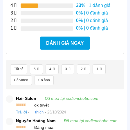
4
33%
| 1 đánh giá
3
0%
| 0 đánh giá
2
0%
| 0 đánh giá
1
0%
| 0 đánh giá
ĐÁNH GIÁ NGAY
Tất cả
5
4
3
2
1
Có video
Có ảnh
Hair Salon
Đã mua tại xedienchobe.com
ok tuyệt
Được xếp
Trả lời
•
thích
•
23/10/2024
hạng
5
5
sao
Nguyễn Hoàng Nam
Đã mua tại xedienchobe.com
Đáng mua