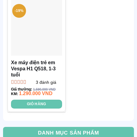
-19%
Xe máy điện trẻ em
Vespa H1 Q518, 1-3
tuổi
3
đánh giá
Được xếp
Giá thường:
1.590.000
VND
1.290.000
VND
hạng
KM:
4.67
5
sao
GIỎ HÀNG
DANH MỤC SẢN PHẨM