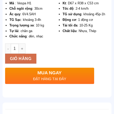
Mã
: Vespa H1
Kt
: D67 x R38 x C53 cm
Chỗ ngồi rộng
: 30cm
Tốc độ
: 2-4 km/h
Ắc quy
: 6V4.5AH
TG sử dụng
: khoảng 45p-1h
TG Sạc
: khoảng 3-4h
Động cơ
: 1 động cơ
Trọng lượng xe
: 10 kg
Tải tối đa
: 10-25 Kg
Tự lái
: chân ga
Chất liệu
: Nhựa, Thép
Chức năng
: đèn, nhạc
Số lượng
GIỎ HÀNG
MUA NGAY
ĐẶT HÀNG TẠI ĐÂY