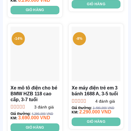
6.290.000
VND
hạng
KM:
4.80
5
GIỎ HÀNG
sao
GIỎ HÀNG
-14%
-8%
Xe mô tô điện cho bé
Xe máy điện trẻ em 3
BMW HZB 118 cao
bánh 1688 A, 3-5 tuổi
cấp, 3-7 tuổi
4
đánh giá
3
đánh giá
Được xếp
Giá thường:
2.490.000
VND
2.290.000
VND
hạng
KM:
5.00
5
Được xếp
Giá thường:
4.290.000
VND
sao
3.690.000
VND
hạng
KM:
5.00
5
GIỎ HÀNG
sao
GIỎ HÀNG