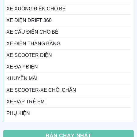
XE XUỒNG ĐIỆN CHO BÉ
XE ĐIỆN DRIFT 360
XE CẨU ĐIỆN CHO BÉ
XE ĐIỆN THĂNG BẰNG
XE SCOOTER ĐIỆN
XE ĐẠP ĐIỆN
KHUYỄN MÃI
XE SCOOTER-XE CHÒI CHÂN
XE ĐẠP TRẺ EM
PHỤ KIỆN
BÁN CHẠY NHẤT