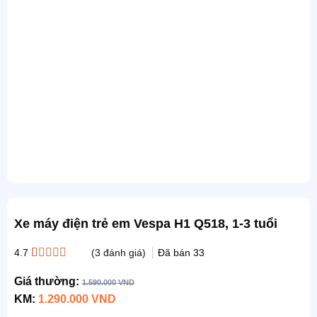
Xe máy điện trẻ em Vespa H1 Q518, 1-3 tuổi
(
3
đánh giá)
Đã bán
33
4.7
4.7
3
trên 5
dựa trên
Giá thường:
1.590.000
VND
đánh giá
KM:
1.290.000
VND