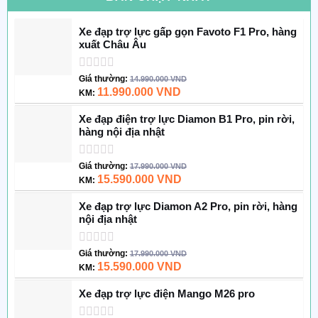
Xe đạp trợ lực gấp gọn Favoto F1 Pro, hàng
xuất Châu Âu
Được
Giá thường:
14.990.000
VND
xếp
11.990.000
VND
KM:
hạng
0
Xe đạp điện trợ lực Diamon B1 Pro, pin rời,
5
hàng nội địa nhật
sao
Được
Giá thường:
17.990.000
VND
xếp
15.590.000
VND
KM:
hạng
0
Xe đạp trợ lực Diamon A2 Pro, pin rời, hàng
5
nội địa nhật
sao
Được
Giá thường:
17.990.000
VND
xếp
15.590.000
VND
KM:
hạng
0
Xe đạp trợ lực điện Mango M26 pro
5
sao