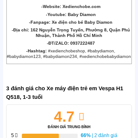
-Website:
Xedienchobe.com
-Youtube:
Baby Diamon
-Fanpage:
Xe điện cho bé Baby Diamon
-Địa chỉ:
162 Nguyễn Trọng Tuyển, Phường 8, Quận
Phú
Nhuận, Thành Phố Hồ Chí Minh
-ĐT/ZALO: 0937222487
-Hashtag:
#xedienchobeshop, #babydiamon,
#babydiamon123, #babydiamon234, #xedienchobebabydiamon
3 đánh giá cho
Xe máy điện trẻ em Vespa H1
Q518, 1-3 tuổi
4.7
ĐÁNH GIÁ TRUNG BÌNH
5
66%
| 2 đánh giá