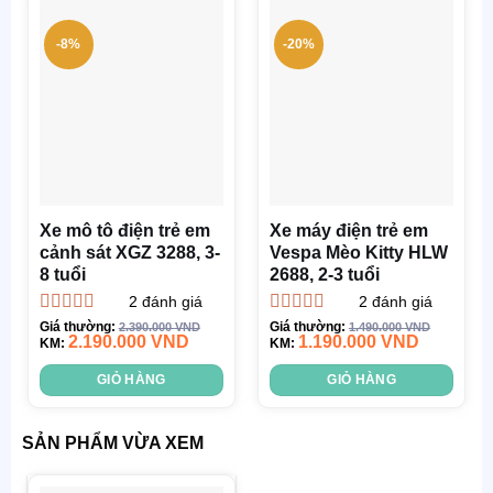
-8%
-20%
Xe mô tô điện trẻ em
Xe máy điện trẻ em
cảnh sát XGZ 3288, 3-
Vespa Mèo Kitty HLW
8 tuổi
2688, 2-3 tuổi
2
đánh giá
2
đánh giá
Được xếp
Được xếp
Giá thường:
Giá thường:
2.390.000
VND
1.490.000
VND
2.190.000
VND
1.190.000
VND
hạng
KM:
4.50
hạng
KM:
4.50
5 sao
5 sao
GIỎ HÀNG
GIỎ HÀNG
SẢN PHẨM VỪA XEM