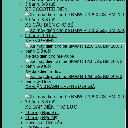
XE SCOOTER ĐIỆN
XE CẨU ĐIỆN CHO BÉ
XE ĐẠP ĐIỆN
Xe đạp điện cho mẹ và bé
Xe đạp điện trợ lực
XE ĐIỆN 3 BÁNH CHO NGƯỜI GIÀ
XE ĐẠP ĐIỆN TRỢ LỰC
Thương Hiệu Việt
Thương Hiệu Mỹ
Hàng xuất Châu Âu
Nội Địa Nhật