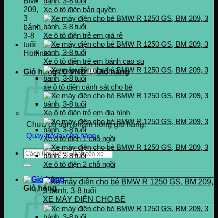
Xe ô tô điện bản quyền
Xe ô tô điện trẻ em giá rẻ
Hotline
Xe ô tô điện trẻ em bánh cao su
0937.222.487
Giỏ hàng /
0
VND
xe ô tô điện cảnh sát cho bé
Xe ô tô điện trẻ em địa hình
Chưa có sản phẩm trong giỏ hàng.
Quay trở lại cửa hàng
Xe ô tô điện 1 chỗ ngồi
Tìm
kiếm:
Xe ô tô điện 2 chỗ ngồi
Giỏ hàng
XE MÁY ĐIỆN CHO BÉ