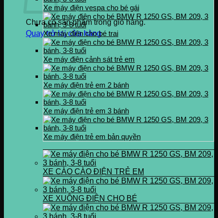
Xe máy điện vespa cho bé gái
Chưa có sản phẩm trong giỏ hàng.
Quay trở lại cửa hàng
Xe máy điện cho bé trai
Xe máy điện cảnh sát trẻ em
Xe máy điện trẻ em 2 bánh
Xe máy điện trẻ em 3 bánh
Xe máy điện trẻ em bản quyền
XE CÀO CÀO ĐIỆN TRẺ EM
XE XUỒNG ĐIỆN CHO BÉ