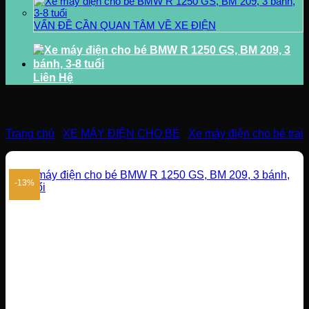
VẤN ĐỀ CẦN QUAN TÂM VỀ XE ĐIỆN
Liên Hệ
Trang chủ
/
XE MÁY ĐIỆN CHO BÉ
/
Xe máy điện cho bé trai
-13%