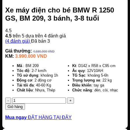
Xe máy điện cho bé BMW R 1250
GS, BM 209, 3 bánh, 3-8 tuổi
4.5
4.5
trên 5 dựa trên
4
đánh giá
(
4
đánh giá)
Đã bán
3
Giá thường:
4.590.000
VND
KM:
3.990.000
VND
Mã
: BM 209
K
t
: D142 x R58 x C95 cm
Tốc độ
: 2-7 km/h
Ắ
c quy
: 12V10AH
TG sử dụng
: khoảng 1h
TG Sạc
: khoảng 5-6h
Động cơ
: 2 động cơ
Trọng lượng
xe
: 22 kg
Tải tối đa
: 40-60 Kg
Điều khiển
: tay ga
Chất liệu
: Nhựa, Thép
Chức năng
: đèn, còi, nhạc
Số
lượng
Giỏ hàng
Mua ngay
ĐẶT HÀNG TẠI ĐÂY