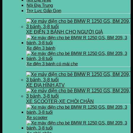
Nội Địa Trung
Trợ Lực Gấp Gọn
XE ĐIỆN 3 BÁNH CHO NGƯỜI GIÀ
Xe điện 3 bánh
Xe điện 3 bánh có mái che
XE ĐỊA HÌNH ATV
XE SCOOTER-XE CHÒI CHÂN
Xe scooter