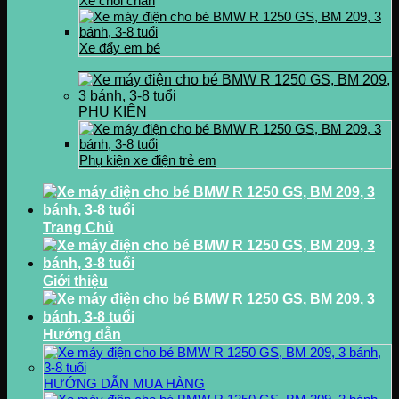
Xe chòi chân
Xe đẩy em bé
PHỤ KIỆN
Phụ kiện xe điện trẻ em
Trang Chủ
Giới thiệu
Hướng dẫn
HƯỚNG DẪN MUA HÀNG