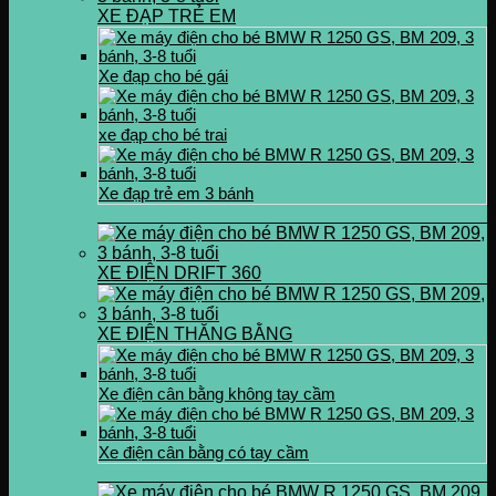
XE ĐẠP TRẺ EM
Xe đạp cho bé gái
xe đạp cho bé trai
Xe đạp trẻ em 3 bánh
XE ĐIỆN DRIFT 360
XE ĐIỆN THĂNG BẰNG
Xe điện cân bằng không tay cầm
Xe điện cân bằng có tay cầm