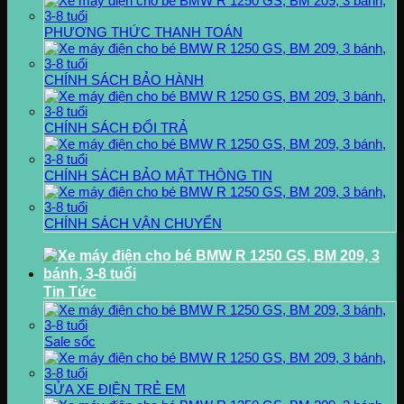
PHƯƠNG THỨC THANH TOÁN
CHÍNH SÁCH BẢO HÀNH
CHÍNH SÁCH ĐỔI TRẢ
CHÍNH SÁCH BẢO MẬT THÔNG TIN
CHÍNH SÁCH VẬN CHUYỂN
Tin Tức
Sale sốc
SỬA XE ĐIỆN TRẺ EM