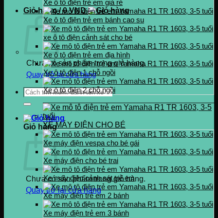
0937.222.487
Xe ô tô điện trẻ em giá rẻ
Giỏ hàng /
0
VND
Xe ô tô điện trẻ em bánh cao su
xe ô tô điện cảnh sát cho bé
Xe ô tô điện trẻ em địa hình
Chưa có sản phẩm trong giỏ hàng.
Xe ô tô điện 1 chỗ ngồi
Quay trở lại cửa hàng
Xe ô tô điện 2 chỗ ngồi
Tìm
kiếm:
XE MÁY ĐIỆN CHO BÉ
Giỏ hàng
Xe máy điện vespa cho bé gái
Xe máy điện cho bé trai
Xe máy điện cảnh sát trẻ em
Chưa có sản phẩm trong giỏ hàng.
Quay trở lại cửa hàng
Xe máy điện trẻ em 2 bánh
Xe máy điện trẻ em 3 bánh