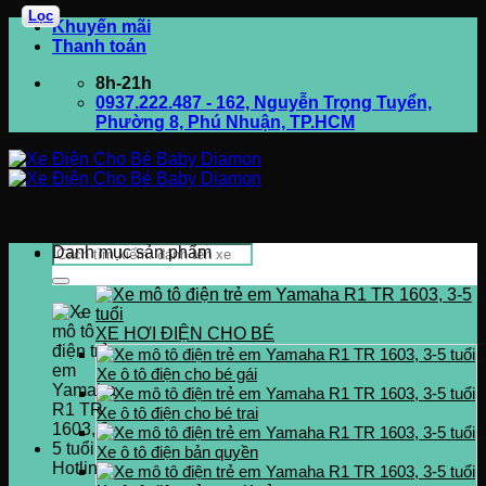
Lọc
Bỏ
Khuyến mãi
qua
Thanh toán
nội
8h-21h
dung
0937.222.487 - 162, Nguyễn Trọng Tuyển,
Phường 8, Phú Nhuận, TP.HCM
Tìm
Danh mục sản phẩm
kiếm:
XE HƠI ĐIỆN CHO BÉ
Xe ô tô điện cho bé gái
Xe ô tô điện cho bé trai
Xe ô tô điện bản quyền
Hotline