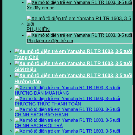
Xe đẩy em bé
PHỤ KIỆN
Phụ kiện xe điện trẻ em
Trang Chủ
Giới thiệu
Hướng dẫn
HƯỚNG DẪN MUA HÀNG
PHƯƠNG THỨC THANH TOÁN
CHÍNH SÁCH BẢO HÀNH
CHÍNH SÁCH ĐỔI TRẢ