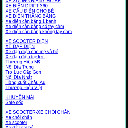
XE XUỒNG ĐIỆN CHO BÉ
XE ĐIỆN DRIFT 360
XE CẨU ĐIỆN CHO BÉ
XE ĐIỆN THĂNG BẰNG
Xe điện cân bằng 1 bánh
Xe điện cân bằng có tay cầm
Xe điện cân bằng không tay cầm
XE SCOOTER ĐIỆN
XE ĐẠP ĐIỆN
Xe đạp điện cho mẹ và bé
Xe đạp điện trợ lực
Thương Hiệu Mỹ
Nội Địa Trung
Trợ Lực Gấp Gọn
Nội Địa Nhật
Hàng xuất Châu Âu
Thương Hiệu Việt
KHUYỄN MÃI
Sale sốc
XE SCOOTER-XE CHÒI CHÂN
Xe chòi chân
Xe scooter
Xe đẩy em bé