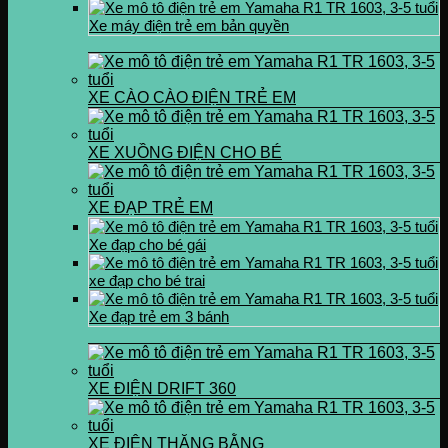
Xe máy điện trẻ em bản quyền
XE CÀO CÀO ĐIỆN TRẺ EM
XE XUỒNG ĐIỆN CHO BÉ
XE ĐẠP TRẺ EM
Xe đạp cho bé gái
xe đạp cho bé trai
Xe đạp trẻ em 3 bánh
XE ĐIỆN DRIFT 360
XE ĐIỆN THĂNG BẰNG