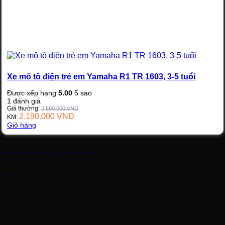
Xe mô tô điện trẻ em Yamaha R1 TR 1603, 3-5 tuổi
Được xếp hạng
5.00
5 sao
1
đánh giá
Giá thường:
2.590.000
VND
2.190.000
VND
KM:
Giỏ hàng
Xe mô tô điện trẻ em
Yamaha R1 TR 1603,
3-5 tuổi
Mã
: TR 1603
Kt
: D90 x R47 x C67
cm