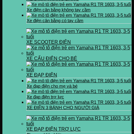
Xe điện cân bằng không tay cầm
Xe điện cân bằng có tay cầm
XE SCOOTER ĐIỆN
XE CẨU ĐIỆN CHO BÉ
XE ĐẠP ĐIỆN
Xe đạp điện cho mẹ và bé
Xe đạp điện trợ lực
XE ĐIỆN 3 BÁNH CHO NGƯỜI GIÀ
XE ĐẠP ĐIỆN TRỢ LỰC