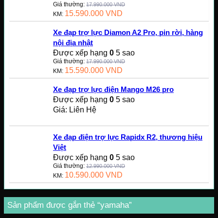
Giá thường:
17.990.000
VND
15.590.000
VND
KM:
Xe đạp trợ lực Diamon A2 Pro, pin rời, hàng
nội địa nhật
Được xếp hạng
0
5 sao
Giá thường:
17.990.000
VND
15.590.000
VND
KM:
Xe đạp trợ lực điện Mango M26 pro
Được xếp hạng
0
5 sao
Giá: Liên Hệ
Xe đạp điện trợ lực Rapidx R2, thương hiệu
Việt
Được xếp hạng
0
5 sao
Giá thường:
12.990.000
VND
10.590.000
VND
KM:
Sản phẩm được gắn thẻ “yamaha”