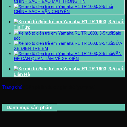
CHÍNH SÁCH BẢO MẬT THÔNG TIN
CHÍNH SÁCH VẬN CHUYỂN
Tin Tức
Sale
sốc
SỬA
XE ĐIỆN TRẺ EM
VẤN
ĐỀ CẦN QUAN TÂM VỀ XE ĐIỆN
Liên Hệ
Trang chủ
/
Sản phẩm được gắn thẻ “yamaha”
Danh mục sản phẩm