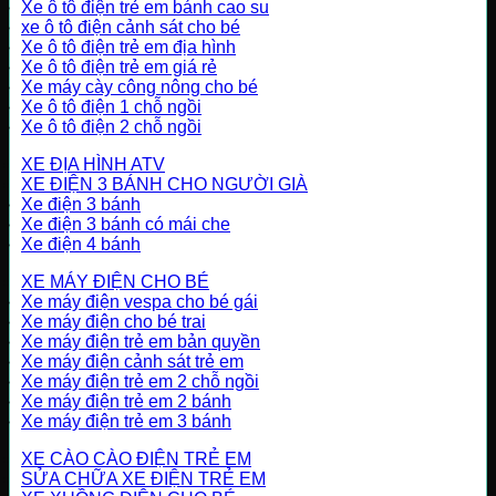
Xe ô tô điện trẻ em bánh cao su
xe ô tô điện cảnh sát cho bé
Xe ô tô điện trẻ em địa hình
Xe ô tô điện trẻ em giá rẻ
Xe máy cày công nông cho bé
Xe ô tô điện 1 chỗ ngồi
Xe ô tô điện 2 chỗ ngồi
XE ĐỊA HÌNH ATV
XE ĐIỆN 3 BÁNH CHO NGƯỜI GIÀ
Xe điện 3 bánh
Xe điện 3 bánh có mái che
Xe điện 4 bánh
XE MÁY ĐIỆN CHO BÉ
Xe máy điện vespa cho bé gái
Xe máy điện cho bé trai
Xe máy điện trẻ em bản quyền
Xe máy điện cảnh sát trẻ em
Xe máy điện trẻ em 2 chỗ ngồi
Xe máy điện trẻ em 2 bánh
Xe máy điện trẻ em 3 bánh
XE CÀO CÀO ĐIỆN TRẺ EM
SỬA CHỮA XE ĐIỆN TRẺ EM