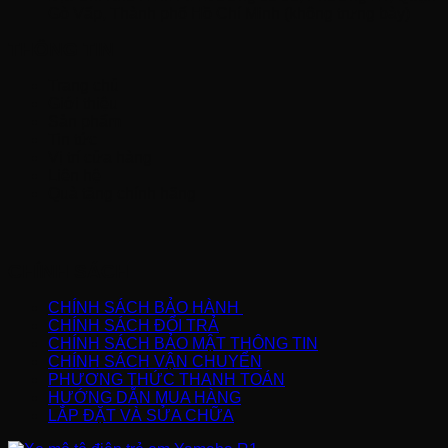
Gò Vấp, Thành phố Hồ Chí Minh (không trưng bày)
THÔNG TIN
Trang chủ
Giới thiệu
Sản phẩm
Tin tức
Vị trí cửa hàng
Liên hệ
Quà tặng chính hãng
CHÍNH SÁCH
CHÍNH SÁCH BẢO HÀNH
CHÍNH SÁCH ĐỔI TRẢ
CHÍNH SÁCH BẢO MẬT THÔNG TIN
CHÍNH SÁCH VẬN CHUYỂN
PHƯƠNG THỨC THANH TOÁN
HƯỚNG DẪN MUA HÀNG
LẮP ĐẶT VÀ SỬA CHỮA