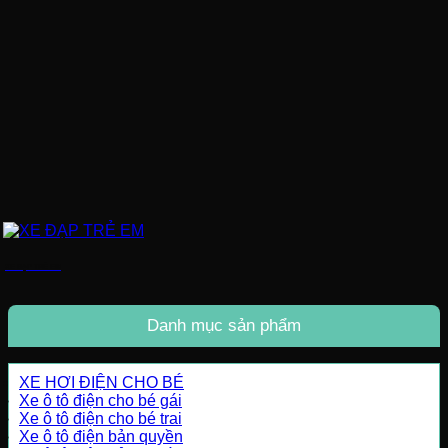
XE ĐẠP TRẺ EM
Danh mục sản phẩm
XE HƠI ĐIỆN CHO BÉ
Xe ô tô điện cho bé gái
Xe ô tô điện cho bé trai
Xe ô tô điện bản quyền