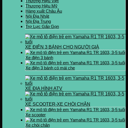
Thương Hiệu Việt
Thương Hiệu Mỹ
Hàng xuất Châu Âu
Nội Địa Nhật
Nội Địa Trung
Trợ Lực Gấp Gọn
XE ĐIỆN 3 BÁNH CHO NGƯỜI GIÀ
Xe điện 3 bánh
Xe điện 3 bánh có mái che
XE ĐỊA HÌNH ATV
XE SCOOTER-XE CHÒI CHÂN
Xe scooter
Xe chòi chân