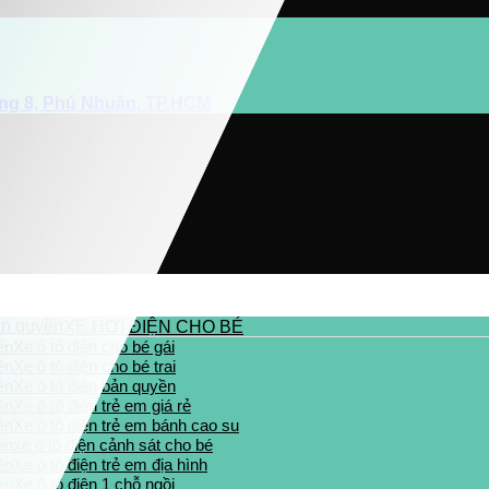
ờng 8, Phú Nhuận, TP.HCM
XE HƠI ĐIỆN CHO BÉ
Xe ô tô điện cho bé gái
Xe ô tô điện cho bé trai
Xe ô tô điện bản quyền
Xe ô tô điện trẻ em giá rẻ
Xe ô tô điện trẻ em bánh cao su
xe ô tô điện cảnh sát cho bé
Xe ô tô điện trẻ em địa hình
Xe ô tô điện 1 chỗ ngồi