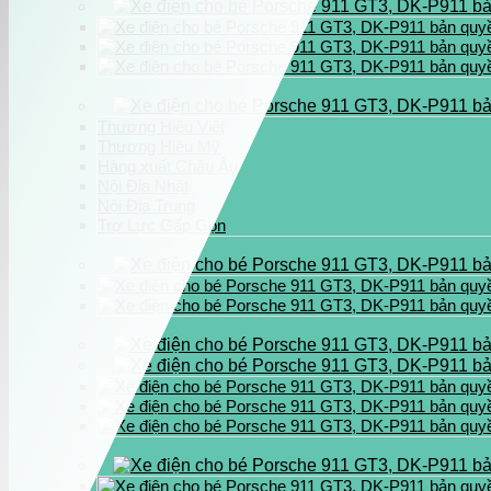
Thương Hiệu Việt
Thương Hiệu Mỹ
Hàng xuất Châu Âu
Nội Địa Nhật
Nội Địa Trung
Trợ Lực Gấp Gọn