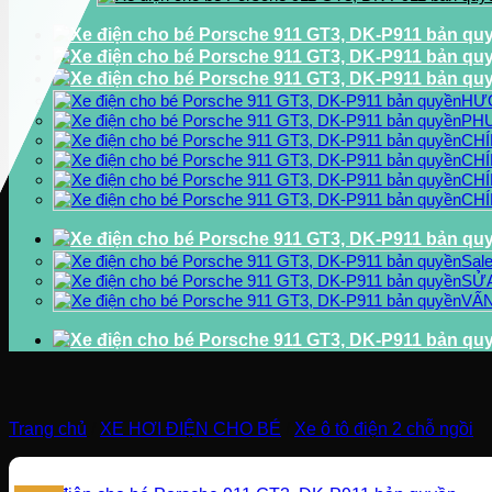
HƯ
PH
CHÍ
CHÍ
CHÍ
CH
Sal
SỬA
VẤN
Trang chủ
/
XE HƠI ĐIỆN CHO BÉ
/
Xe ô tô điện 2 chỗ ngồi