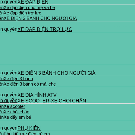
XE ĐẠP ĐIỆN
Xe đạp điện cho mẹ và bé
Xe đạp điện trợ lực
XE ĐIỆN 3 BÁNH CHO NGƯỜI GIÀ
XE ĐẠP ĐIỆN TRỢ LỰC
XE ĐIỆN 3 BÁNH CHO NGƯỜI GIÀ
Xe điện 3 bánh
Xe điện 3 bánh có mái che
XE ĐỊA HÌNH ATV
XE SCOOTER-XE CHÒI CHÂN
Xe scooter
Xe chòi chân
Xe đẩy em bé
PHỤ KIỆN
Phụ kiện xe điện trẻ em