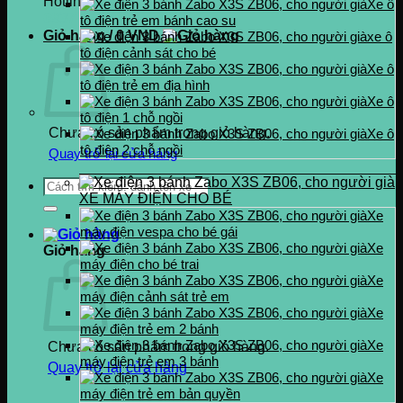
Hotline
Xe ô
0937.222.487
tô điện trẻ em bánh cao su
Giỏ hàng /
0
VND
xe ô
tô điện cảnh sát cho bé
Xe ô
tô điện trẻ em địa hình
Xe ô
tô điện 1 chỗ ngồi
Chưa có sản phẩm trong giỏ hàng.
Xe ô
tô điện 2 chỗ ngồi
Quay trở lại cửa hàng
Tìm
XE MÁY ĐIỆN CHO BÉ
kiếm:
Xe
máy điện vespa cho bé gái
Xe
Giỏ hàng
máy điện cho bé trai
Xe
máy điện cảnh sát trẻ em
Xe
máy điện trẻ em 2 bánh
Xe
Chưa có sản phẩm trong giỏ hàng.
máy điện trẻ em 3 bánh
Quay trở lại cửa hàng
Xe
máy điện trẻ em bản quyền