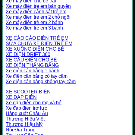
Xe máy điện cho bé trai
Xe máy điện trẻ em bản quyền
Xe máy điện cảnh sát trẻ em
Xe máy điện trẻ em 2 chỗ ngồi
Xe máy điện trẻ em 2 bánh
Xe máy điện trẻ em 3 bánh
XE CÀO CÀO ĐIỆN TRẺ EM
SỬA CHỮA XE ĐIỆN TRẺ EM
XE XUỒNG ĐIỆN CHO BÉ
XE ĐIỆN DRIFT 360
XE CẨU ĐIỆN CHO BÉ
XE ĐIỆN THĂNG BẰNG
Xe điện cân bằng 1 bánh
Xe điện cân bằng có tay cầm
Xe điện cân bằng không tay cầm
XE SCOOTER ĐIỆN
XE ĐẠP ĐIỆN
Xe đạp điện cho mẹ và bé
Xe đạp điện trợ lực
Hàng xuất Châu Âu
Thương Hiệu Việt
Thương Hiệu Mỹ
Nội Địa Trung