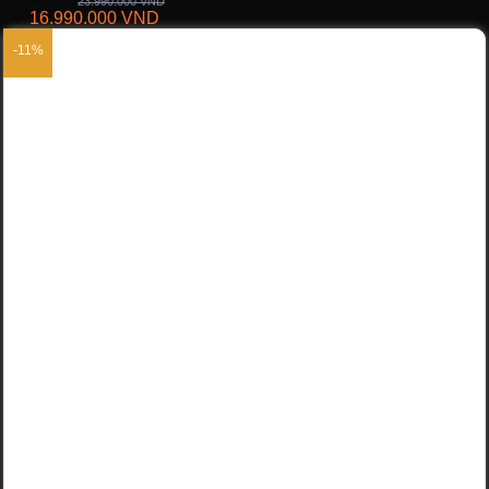
Giá thường:
23.990.000
VND
16.990.000
VND
KM:
-11%