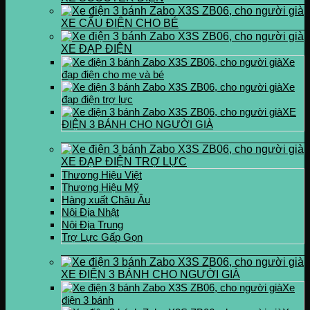
XE CẨU ĐIỆN CHO BÉ
XE ĐẠP ĐIỆN
Xe
đạp điện cho mẹ và bé
Xe
đạp điện trợ lực
XE
ĐIỆN 3 BÁNH CHO NGƯỜI GIÀ
XE ĐẠP ĐIỆN TRỢ LỰC
Thương Hiệu Việt
Thương Hiệu Mỹ
Hàng xuất Châu Âu
Nội Địa Nhật
Nội Địa Trung
Trợ Lực Gấp Gọn
XE ĐIỆN 3 BÁNH CHO NGƯỜI GIÀ
Xe
điện 3 bánh