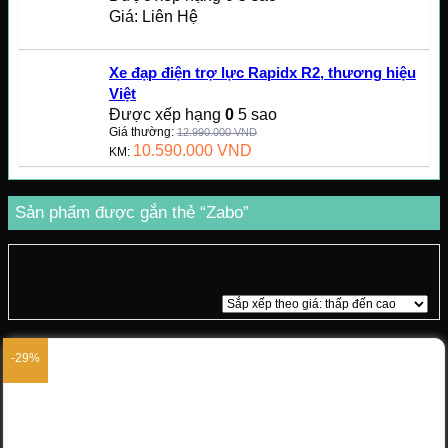
Giá: Liên Hệ
Xe đạp điện trợ lực Rapidx R2, thương hiệu
Việt
Được xếp hạng
0
5 sao
Giá thường:
12.990.000
VND
10.590.000
VND
KM:
Sản phẩm được gắn thẻ “Zabo”
Showing all 10 results
-29%