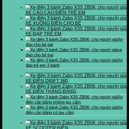
XE CÀO CÀO ĐIỆN TRẺ EM
XE XUỒNG ĐIỆN CHO BÉ
XE ĐẠP TRẺ EM
Xe
đạp cho bé gái
xe
đạp cho bé trai
Xe
đạp trẻ em 3 bánh
XE ĐIỆN DRIFT 360
XE ĐIỆN THĂNG BẰNG
Xe
điện cân bằng không tay cầm
Xe
điện cân bằng có tay cầm
XE SCOOTER ĐIỆN