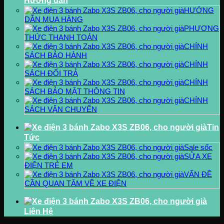
Hướng dẫn
HƯỚNG
DẪN MUA HÀNG
PHƯƠNG
THỨC THANH TOÁN
CHÍNH
SÁCH BẢO HÀNH
CHÍNH
SÁCH ĐỔI TRẢ
CHÍNH
SÁCH BẢO MẬT THÔNG TIN
CHÍNH
SÁCH VẬN CHUYỂN
Tin
Tức
Sale sốc
SỬA XE
ĐIỆN TRẺ EM
VẤN ĐỀ
CẦN QUAN TÂM VỀ XE ĐIỆN
Liên Hệ