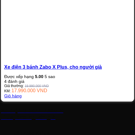
Xe điện 3 bánh Zabo X Plus, cho người già
Được xếp hạng
5.00
5 sao
4
đánh giá
Giá thường:
19.990.000
VND
17.990.000
VND
KM:
Giỏ hàng
Xe điện 3 bánh Zabo X
Plus, cho người già
Mã
: Zabo X Plus