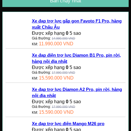
Bán chạy nhất
Xe đạp trợ lực gấp gọn Favoto F1 Pro, hàng
xuất Châu Âu
Được xếp hạng
0
5 sao
Giá thường:
14.990.000
VND
11.990.000
VND
KM:
Xe đạp điện trợ lực Diamon B1 Pro, pin rời,
hàng nội địa nhật
Được xếp hạng
0
5 sao
Giá thường:
17.990.000
VND
15.590.000
VND
KM:
Xe đạp trợ lực Diamon A2 Pro, pin rời, hàng
nội địa nhật
Được xếp hạng
0
5 sao
Giá thường:
17.990.000
VND
15.590.000
VND
KM:
Xe đạp trợ lực điện Mango M26 pro
Được xếp hạng
0
5 sao