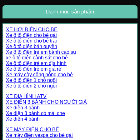
Danh mục sản phẩm
XE HƠI ĐIỆN CHO BÉ
Xe ô tô điện cho bé gái
Xe ô tô điện cho bé trai
Xe ô tô điện bản quyền
Xe ô tô điện trẻ em bánh cao su
xe ô tô điện cảnh sát cho bé
Xe ô tô điện trẻ em địa hình
Xe ô tô điện trẻ em giá rẻ
Xe máy cày công nông cho bé
Xe ô tô điện 1 chỗ ngồi
Xe ô tô điện 2 chỗ ngồi
XE ĐỊA HÌNH ATV
XE ĐIỆN 3 BÁNH CHO NGƯỜI GIÀ
Xe điện 3 bánh
Xe điện 3 bánh có mái che
Xe điện 4 bánh
XE MÁY ĐIỆN CHO BÉ
Xe máy điện vespa cho bé gái