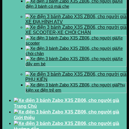
Xe
điện 3 bánh có mái che
XE ĐỊA HÌNH ATV
XE SCOOTER-XE CHÒI CHÂN
Xe
scooter
Xe
chòi chân
Xe
đẩy em bé
PHỤ KIỆN
Phụ
kiện xe điện trẻ em
Trang Chủ
Giới thiệu