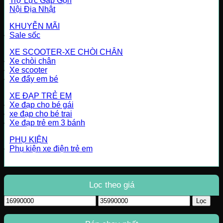
Trợ Lực Gấp Gọn
Nội Địa Nhật
KHUYỄN MÃI
Sale sốc
XE SCOOTER-XE CHÒI CHÂN
Xe chòi chân
Xe scooter
Xe đẩy em bé
XE ĐẠP TRẺ EM
Xe đạp cho bé gái
xe đạp cho bé trai
Xe đạp trẻ em 3 bánh
PHỤ KIỆN
Phụ kiện xe điện trẻ em
Lọc theo giá
Giá
Giá
Lọc
tối
tối
thiểu
đa