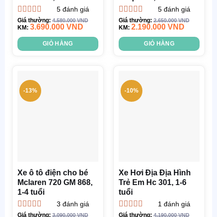
5
đánh giá
5
đánh giá
Được xếp
Được xếp
Giá thường:
Giá thường:
4.580.000
VND
2.650.000
VND
3.690.000
VND
2.190.000
VND
hạng
KM:
4.80
5
hạng
KM:
5.00
5
sao
sao
GIỎ HÀNG
GIỎ HÀNG
-13%
-10%
Xe ô tô điện cho bé
Xe Hơi Địa Địa Hình
Mclaren 720 GM 868,
Trẻ Em Hc 301, 1-6
1-4 tuổi
tuổi
3
đánh giá
1
đánh giá
Được xếp
Được xếp
Giá thường:
Giá thường:
3.090.000
VND
4.190.000
VND