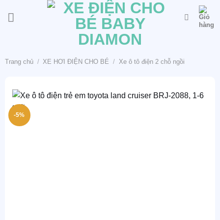
Bỏ
qua
nội
dung
Trang chủ
/
XE HƠI ĐIỆN CHO BÉ
/
Xe ô tô điện 2 chỗ ngồi
-5%