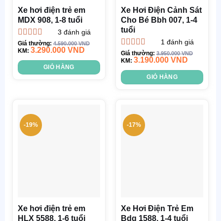
Xe hơi điện trẻ em
Xe Hơi Điện Cảnh Sát
MDX 908, 1-8 tuổi
Cho Bé Bbh 007, 1-4
tuổi
3
đánh giá
1
đánh giá
Được xếp
Giá thường:
4.590.000
VND
3.290.000
VND
hạng
KM:
5.00
5
Được xếp
Giá thường:
3.950.000
VND
sao
3.190.000
VND
hạng
KM:
5.00
5
GIỎ HÀNG
sao
GIỎ HÀNG
-19%
-17%
Xe hơi điện trẻ em
Xe Hơi Điện Trẻ Em
HLX 5588, 1-6 tuổi
Bdq 1588, 1-4 tuổi