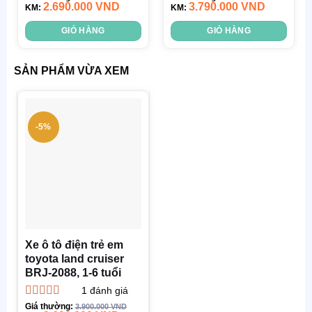
2.690.000
VND
3.790.000
VND
hạng
KM:
4.67
5
hạng
KM:
4.00
sao
5 sao
GIỎ HÀNG
GIỎ HÀNG
SẢN PHẨM VỪA XEM
-5%
Xe ô tô điện trẻ em
toyota land cruiser
BRJ-2088, 1-6 tuổi
1
đánh giá
Được xếp
Giá thường:
3.900.000
VND