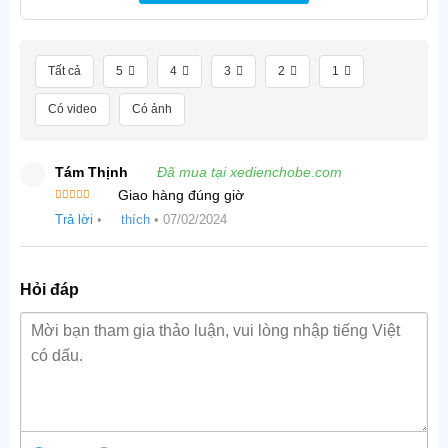
Tất cả
5
4
3
2
1
Có video
Có ảnh
Tám Thịnh
Đã mua tại xedienchobe.com
Giao hàng đúng giờ
Được
Trả lời
•
thích
•
07/02/2024
xếp hạng
4
5 sao
Hỏi đáp