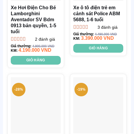
Xe Hơi Điện Cho Bé
Xe ô tô điện trẻ em
Lamborghini
cảnh sát Police ABM
Aventador SV Bdm
5688, 1-6 tuổi
0913 bản quyền, 1-5
3
đánh giá
tuổi
Được xếp
Giá thường:
4.490.000
VND
3.390.000
VND
hạng
KM:
5.00
5
2
đánh giá
sao
Được xếp
Giá thường:
4.900.000
VND
GIỎ HÀNG
4.190.000
VND
hạng
KM:
4.50
5 sao
GIỎ HÀNG
-28%
-19%