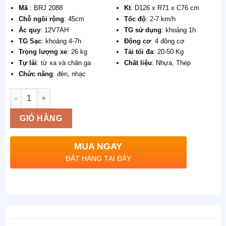
Mã
: BRJ 2088
Kt
: D126 x R71 x C76 cm
Chỗ ngồi rộng
: 45cm
Tốc độ
: 2-7 km/h
Ắc quy
: 12V7AH
TG sử dụng
: khoảng 1h
TG Sạc
: khoảng 4-7h
Động cơ
: 4 động cơ
Trọng lượng xe
: 26 kg
Tải tối đa
: 20-50 Kg
Tự lái
: từ xa và chân ga
Chất liệu
: Nhựa, Thép
Chức năng
: đèn, nhạc
Số lượng
GIỎ HÀNG
MUA NGAY
ĐẶT HÀNG TẠI ĐÂY