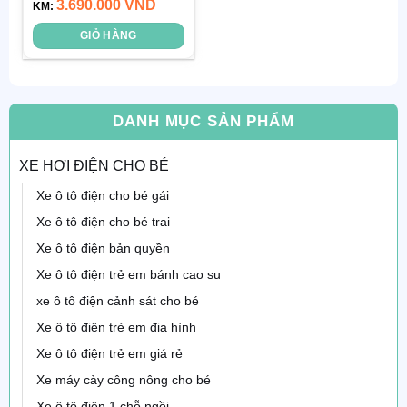
3.690.000
VND
hạng
KM:
4.00
5 sao
GIỎ HÀNG
DANH MỤC SẢN PHẨM
XE HƠI ĐIỆN CHO BÉ
Xe ô tô điện cho bé gái
Xe ô tô điện cho bé trai
Xe ô tô điện bản quyền
Xe ô tô điện trẻ em bánh cao su
xe ô tô điện cảnh sát cho bé
Xe ô tô điện trẻ em địa hình
Xe ô tô điện trẻ em giá rẻ
Xe máy cày công nông cho bé
Xe ô tô điện 1 chỗ ngồi