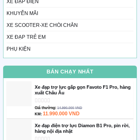
XE ĐẠP ĐIỆN
KHUYỄN MÃI
XE SCOOTER-XE CHÒI CHÂN
XE ĐẠP TRẺ EM
PHỤ KIỆN
BÁN CHẠY NHẤT
Xe đạp trợ lực gấp gọn Favoto F1 Pro, hàng
xuất Châu Âu
Được
Giá thường:
14.990.000
VND
xếp
11.990.000
VND
KM:
hạng
0
Xe đạp điện trợ lực Diamon B1 Pro, pin rời,
5
hàng nội địa nhật
sao