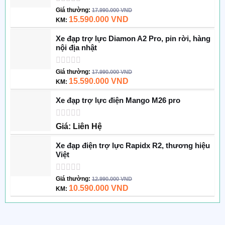
Được
Giá thường:
17.990.000
VND
xếp
15.590.000
VND
KM:
hạng
0
Xe đạp trợ lực Diamon A2 Pro, pin rời, hàng
5
nội địa nhật
sao
Được
Giá thường:
17.990.000
VND
xếp
15.590.000
VND
KM:
hạng
0
Xe đạp trợ lực điện Mango M26 pro
5
sao
Được
Giá: Liên Hệ
xếp
hạng
Xe đạp điện trợ lực Rapidx R2, thương hiệu
0
Việt
5
sao
Được
Giá thường:
12.990.000
VND
xếp
10.590.000
VND
KM:
hạng
0
5
sao