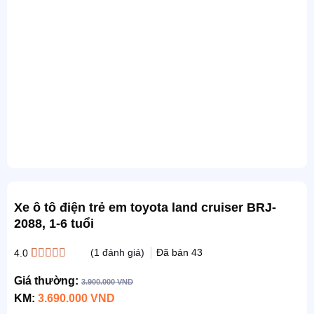
Xe ô tô điện trẻ em toyota land cruiser BRJ-
2088, 1-6 tuổi
(
1
đánh giá)
Đã bán
43
4.0
4.0
1
trên 5
dựa trên
Giá thường:
3.900.000
VND
đánh giá
KM:
3.690.000
VND