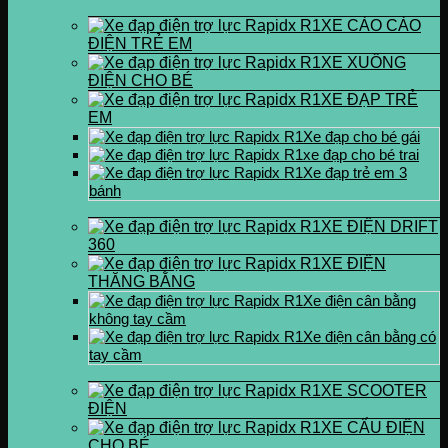
XE CÀO CÀO
ĐIỆN TRẺ EM
XE XUỒNG
ĐIỆN CHO BÉ
XE ĐẠP TRẺ
EM
Xe đạp cho bé gái
xe đạp cho bé trai
Xe đạp trẻ em 3
bánh
XE ĐIỆN DRIFT
360
XE ĐIỆN
THĂNG BẰNG
Xe điện cân bằng
không tay cầm
Xe điện cân bằng có
tay cầm
XE SCOOTER
ĐIỆN
XE CẨU ĐIỆN
CHO BÉ