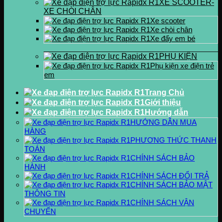
XE SCOOTER-
XE CHÒI CHÂN
Xe scooter
Xe chòi chân
Xe đẩy em bé
PHỤ KIỆN
Phụ kiện xe điện trẻ
em
Trang Chủ
Giới thiệu
Hướng dẫn
HƯỚNG DẪN MUA
HÀNG
PHƯƠNG THỨC THANH
TOÁN
CHÍNH SÁCH BẢO
HÀNH
CHÍNH SÁCH ĐỔI TRẢ
CHÍNH SÁCH BẢO MẬT
THÔNG TIN
CHÍNH SÁCH VẬN
CHUYỂN