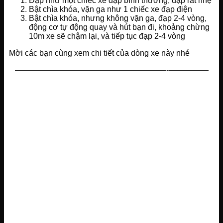
Đạp như một chiếc xe đạp bình thường, đạp rất nhẹ
Bật chìa khóa, vặn ga như 1 chiếc xe đạp điện
Bật chìa khóa, nhưng không vặn ga, đạp 2-4 vòng,
động cơ tự động quay và hút bạn đi, khoảng chừng
10m xe sẽ chậm lại, và tiếp tục đạp 2-4 vòng
Mời các bạn cùng xem chi tiết của dòng xe này nhé
———————————————————-—————