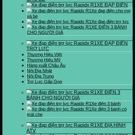
XE ĐẠP ĐIỆN
Xe đạp điện cho mẹ
và bé
Xe đạp điện trợ lực
XE ĐIỆN 3 BÁNH
CHO NGƯỜI GIÀ
XE ĐẠP ĐIỆN
TRỢ LỰC
Thương Hiệu Việt
Thương Hiệu Mỹ
Hàng xuất Châu Âu
Nội Địa Nhật
Nội Địa Trung
Trợ Lực Gấp Gọn
XE ĐIỆN 3
BÁNH CHO NGƯỜI GIÀ
Xe điện 3 bánh
Xe điện 3 bánh có
mái che
XE ĐỊA HÌNH
ATV