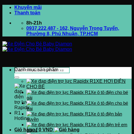
Bỏ
Khuyến mãi
qua
Thanh toán
nội
8h-21h
dung
0937.222.487 - 162, Nguyễn Trọng Tuyển,
Phường 8, Phú Nhuận, TP.HCM
Tìm
Danh mục sản phẩm
kiếm:
XE HƠI ĐIỆN
CHO BÉ
Xe ô tô điện cho bé
gái
Xe ô tô điện cho bé
trai
Xe ô tô điện bản
Hotline
quyền
0937.222.487
Xe ô tô điện trẻ em
Giỏ hàng /
0
VND
giá rẻ