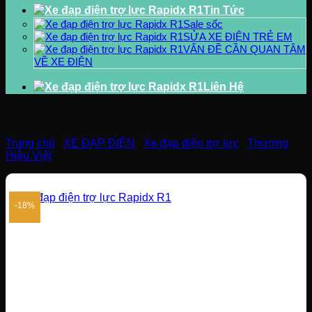
Tin Tức
Sale sốc
SỬA XE ĐIỆN TRẺ EM
VẤN ĐỀ CẦN QUAN TÂM
VỀ XE ĐIỆN
Liên Hệ
Trang chủ
/
XE ĐẠP ĐIỆN
/
Xe đạp điện trợ lực
/
Thương
Hiệu Việt
-18%