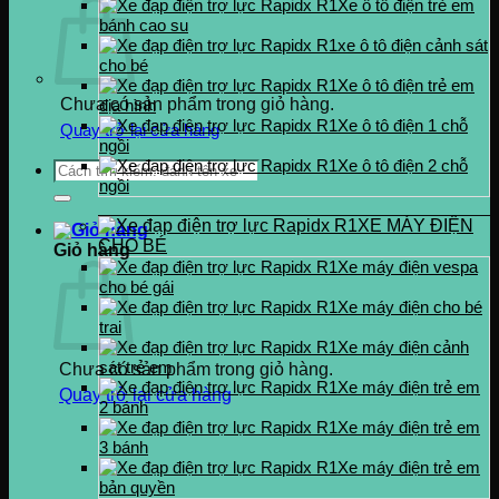
Xe ô tô điện trẻ em
bánh cao su
xe ô tô điện cảnh sát
cho bé
Xe ô tô điện trẻ em
Chưa có sản phẩm trong giỏ hàng.
địa hình
Xe ô tô điện 1 chỗ
Quay trở lại cửa hàng
ngồi
Xe ô tô điện 2 chỗ
Tìm
ngồi
kiếm:
XE MÁY ĐIỆN
CHO BÉ
Giỏ hàng
Xe máy điện vespa
cho bé gái
Xe máy điện cho bé
trai
Xe máy điện cảnh
sát trẻ em
Chưa có sản phẩm trong giỏ hàng.
Xe máy điện trẻ em
Quay trở lại cửa hàng
2 bánh
Xe máy điện trẻ em
3 bánh
Xe máy điện trẻ em
bản quyền