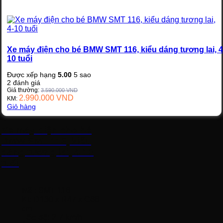
Xe máy điện cho bé BMW SMT 116, kiểu dáng tương lai, 4
10 tuổi
Được xếp hạng
5.00
5 sao
2
đánh giá
Giá thường:
3.590.000
VND
2.990.000
VND
KM:
Giỏ hàng
Xe máy điện cho bé
BMW SMT 116, kiểu
dáng tương lai, 4-10
tuổi
Mã
: SMT 116
K
t
: D130 x R47 x C68
cm
Tốc độ
: 2-7 km/h