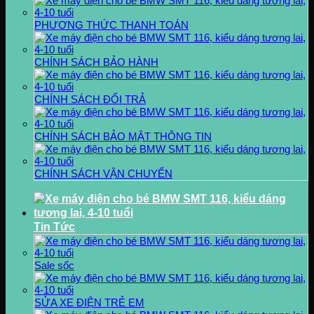
PHƯƠNG THỨC THANH TOÁN
CHÍNH SÁCH BẢO HÀNH
CHÍNH SÁCH ĐỔI TRẢ
CHÍNH SÁCH BẢO MẬT THÔNG TIN
CHÍNH SÁCH VẬN CHUYỂN
Tin Tức
Sale sốc
SỬA XE ĐIỆN TRẺ EM