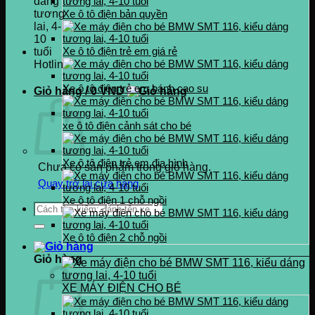
Xe ô tô điện bản quyền
Xe ô tô điện trẻ em giá rẻ
Hotline
0937.222.487
Xe ô tô điện trẻ em bánh cao su
Giỏ hàng /
0
VND
xe ô tô điện cảnh sát cho bé
Xe ô tô điện trẻ em địa hình
Chưa có sản phẩm trong giỏ hàng.
Quay trở lại cửa hàng
Xe ô tô điện 1 chỗ ngồi
Tìm
kiếm:
Xe ô tô điện 2 chỗ ngồi
Giỏ hàng
XE MÁY ĐIỆN CHO BÉ