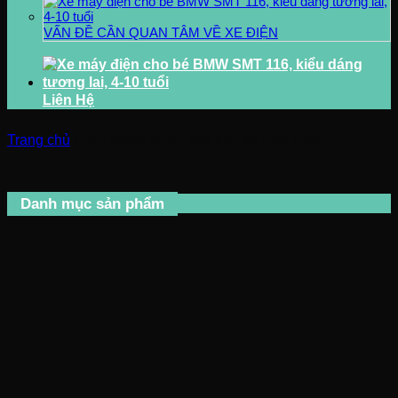
VẤN ĐỀ CẦN QUAN TÂM VỀ XE ĐIỆN
Liên Hệ
Trang chủ
/
Sản phẩm được gắn thẻ “xe máy bmw”
Danh mục sản phẩm