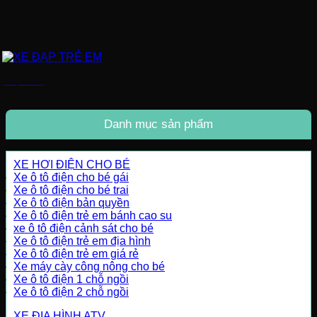
XE ĐẠP TRẺ EM
Danh mục sản phẩm
XE HƠI ĐIỆN CHO BÉ
Xe ô tô điện cho bé gái
Xe ô tô điện cho bé trai
Xe ô tô điện bản quyền
Xe ô tô điện trẻ em bánh cao su
xe ô tô điện cảnh sát cho bé
Xe ô tô điện trẻ em địa hình
Xe ô tô điện trẻ em giá rẻ
Xe máy cày công nông cho bé
Xe ô tô điện 1 chỗ ngồi
Xe ô tô điện 2 chỗ ngồi
XE ĐỊA HÌNH ATV