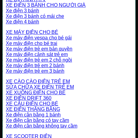
XE ĐIỆN 3 BÁNH CHO NGƯỜI GIÀ
Xe điện 3 bánh
Xe điện 3 bánh có mái che
Xe điện 4 bánh
XE MÁY ĐIỆN CHO BÉ
Xe máy điện vespa cho bé gái
Xe máy điện cho bé trai
Xe máy điện trẻ em bản quyền
Xe máy điện cảnh sát trẻ em
Xe máy điện trẻ em 2 chỗ ngồi
Xe máy điện trẻ em 2 bánh
Xe máy điện trẻ em 3 bánh
XE CÀO CÀO ĐIỆN TRẺ EM
SỬA CHỮA XE ĐIỆN TRẺ EM
XE XUỒNG ĐIỆN CHO BÉ
XE ĐIỆN DRIFT 360
XE CẨU ĐIỆN CHO BÉ
XE ĐIỆN THĂNG BẰNG
Xe điện cân bằng 1 bánh
Xe điện cân bằng có tay cầm
Xe điện cân bằng không tay cầm
XE SCOOTER ĐIỆN