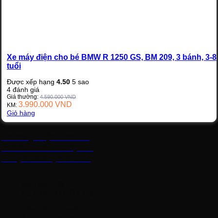
Xe máy điện cho bé BMW R 1250 GS, BM 209, 3 bánh, 3-8
tuổi
Được xếp hạng
4.50
5 sao
4
đánh giá
Giá thường:
4.590.000
VND
3.990.000
VND
KM:
Giỏ hàng
Xe máy điện cho bé
BMW R 1250 GS, BM
209, 3 bánh, 3-8 tuổi
Mã
: BM 209
K
t
: D142 x R58 x C95
cm
Tốc độ
: 2-7 km/h