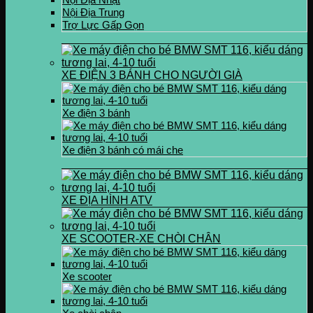
Nội Địa Trung
Trợ Lực Gấp Gọn
XE ĐIỆN 3 BÁNH CHO NGƯỜI GIÀ
Xe điện 3 bánh
Xe điện 3 bánh có mái che
XE ĐỊA HÌNH ATV
XE SCOOTER-XE CHÒI CHÂN
Xe scooter