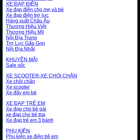
XE ĐẠP ĐIỆN
Xe đạp điện cho mẹ và bé
Xe đạp điện trợ lực
Hàng xuất Châu Âu
Thương Hiệu Việt
Thương Hiệu Mỹ
Nội Địa Trung
Trợ Lực Gấp Gọn
Nội Địa Nhật
KHUYỄN MÃI
Sale sốc
XE SCOOTER-XE CHÒI CHÂN
Xe chòi chân
Xe scooter
Xe đẩy em bé
XE ĐẠP TRẺ EM
Xe đạp cho bé gái
xe đạp cho bé trai
Xe đạp trẻ em 3 bánh
PHỤ KIỆN
Phụ kiện xe điện trẻ em