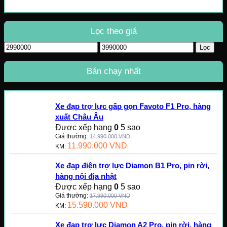
Lọc theo giá
Giá
Giá
Lọc
tối
tối
thiểu
đa
Bán chạy nhất
Xe đạp trợ lực gấp gọn Favoto F1 Pro, hàng
xuất Châu Âu
Được xếp hạng
0
5 sao
Giá thường:
14.990.000
VND
11.990.000
VND
KM:
Xe đạp điện trợ lực Diamon B1 Pro, pin rời,
hàng nội địa nhật
Được xếp hạng
0
5 sao
Giá thường:
17.990.000
VND
15.590.000
VND
KM:
Xe đạp trợ lực Diamon A2 Pro, pin rời, hàng