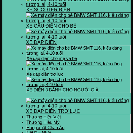
XE SCOOTER ĐIỆN
XE CẨU ĐIỆN CHO BÉ
XE ĐẠP ĐIỆN
Xe đạp điện cho mẹ và bé
Xe đạp điện trợ lực
XE ĐIỆN 3 BÁNH CHO NGƯỜI GIÀ
XE ĐẠP ĐIỆN TRỢ LỰC
Thương Hiệu Việt
Thương Hiệu Mỹ
Hàng xuất Châu Âu
Nội Địa Nhật