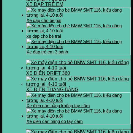
XE ĐẠP TRẺ EM
Xe đạp cho bé gái
xe đạp cho bé trai
Xe đạp trẻ em 3 bánh
XE ĐIỆN DRIFT 360
XE ĐIỆN THĂNG BẰNG
Xe điện cân bằng không tay cầm
Xe điện cân bằng có tay cầm