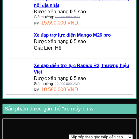
nội địa nhật
Được xếp hạng
0
5 sao
Giá thường:
17.990.000
VND
15.590.000
VND
KM:
Xe đạp trợ lực điện Mango M26 pro
Được xếp hạng
0
5 sao
Giá: Liên Hệ
Xe đạp điện trợ lực Rapidx R2, thương hiệu
Việt
Được xếp hạng
0
5 sao
Giá thường:
12.990.000
VND
10.590.000
VND
KM:
Sản phẩm được gắn thẻ “xe máy bmw”
Showing all 2 results