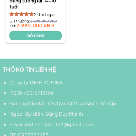
dáng tương lai, 4-10
tuổi
2
đánh giá
Được xếp
Giá thường:
3.590.000
VND
2.990.000
VND
hạng
KM:
5.00
5 sao
GIỎ HÀNG
THÔNG TIN LIÊN HỆ
Công Ty TNHH KOMINA
MSDN: 0316713134
Đăng ký lần đầu: 08/02/2021, tại Quận Gò Vấp
Người đại diện: Đặng Duy Khánh
Email: xedienchobe123@gmail.com
ĐT: 0937222487