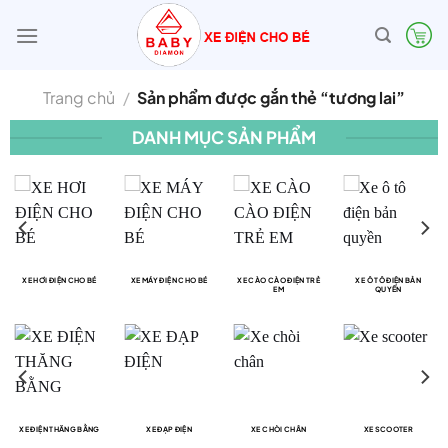
Bỏ
qua
nội
dung
Trang chủ
/
Sản phẩm được gắn thẻ “tương lai”
DANH MỤC SẢN PHẨM
XE HƠI ĐIỆN CHO BÉ
XE MÁY ĐIỆN CHO BÉ
XE CÀO CÀO ĐIỆN TRẺ
XE Ô TÔ ĐIỆN BẢN
EM
QUYỀN
XE ĐIỆN THĂNG BẰNG
XE ĐẠP ĐIỆN
XE CHÒI CHÂN
XE SCOOTER