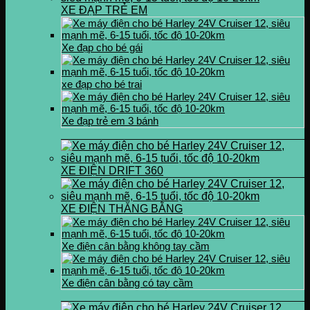
XE ĐẠP TRẺ EM
Xe đạp cho bé gái
xe đạp cho bé trai
Xe đạp trẻ em 3 bánh
XE ĐIỆN DRIFT 360
XE ĐIỆN THĂNG BẰNG
Xe điện cân bằng không tay cầm
Xe điện cân bằng có tay cầm