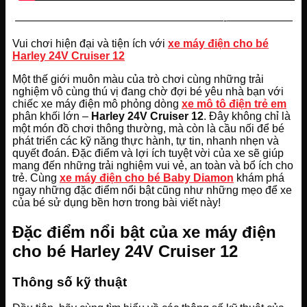
———————————————————-——————
Vui chơi hiện đại và tiện ích với
xe máy điện cho bé
Harley 24V Cruiser 12
Một thế giới muôn màu của trò chơi cùng những trải
nghiệm vô cùng thú vị đang chờ đợi bé yêu nhà bạn với
chiếc xe máy điện mô phỏng dòng
xe mô tô điện trẻ em
phân khối lớn –
Harley 24V Cruiser 12
. Đây không chỉ là
một món đồ chơi thông thường, mà còn là cầu nối để bé
phát triển các kỹ năng thực hành, tự tin, nhanh nhẹn và
quyết đoán. Đặc điểm và lợi ích tuyệt vời của xe sẽ giúp
mang đến những trải nghiệm vui vẻ, an toàn và bổ ích cho
trẻ. Cùng
xe máy điện cho bé Baby Diamon
khám phá
ngay những đặc điểm nổi bật cũng như những mẹo để xe
của bé sử dụng bền hơn trong bài viết này!
Đặc điểm nổi bật của xe máy điện
cho bé Harley 24V Cruiser 12
Thông số kỹ thuật