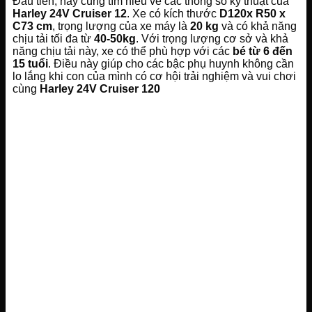
Đầu tiên, hãy cùng tìm hiểu về các thông số kỹ thuật của
Harley 24V Cruiser 12
. Xe có kích thước
D120x R50 x
C73 cm
, trọng lượng của xe máy là
20 kg
và có khả năng
chịu tải tối đa từ
40-50kg
. Với trọng lượng cơ sở và khả
năng chịu tải này, xe có thể phù hợp với các
bé từ 6 đến
15 tuổi
. Điều này giúp cho các bậc phụ huynh không cần
lo lắng khi con của mình có cơ hội trải nghiệm và vui chơi
cùng
Harley 24V Cruiser 120