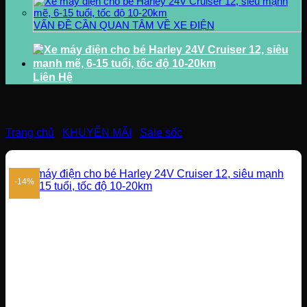
VẤN ĐỀ CẦN QUAN TÂM VỀ XE ĐIỆN
Liên Hệ
Trang chủ
/
KHUYỄN MÃI
/
Sale sốc
-14%