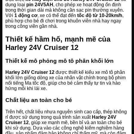
dụng loại
pin 24V5AH
, cho phép xe hoạt động ổn định
trong thời gian dài mà không cần sạc pin thường xuyên.
Với
1 động cơ
, xe có thể đạt đến
tốc độ từ 10-20km/h
,
phù hợp cho bé đi chơi trong khuôn viên nhà hay ngay
trong công viên gần nhà.
Thiết kế hầm hố, mạnh mẽ của
Harley 24V Cruiser 12
Thiết kế mô phỏng mô tô phân khối lớn
Harley 24V Cruiser 12
được thiết kế kiểu xe mô tô phân
khối lớn giống dòng xe của nhân vật chính trong bộ phim
nổi tiếng Ma tốc độ, giúp cho bé cảm thấy tự tin và hào
hứng mỗi khi lái xe.
Chất liệu an toàn cho bé
Trên hết, chất liệu nhựa nguyên sinh cao cấp, thép không
rỉ được sử dụng trong quá trình sản xuất
Harley 24V
Cruiser 12
, giúp xe mạnh mẽ, bền bỉ và an toàn cho bé
khi sử dụng. Dựa vào các công nghệ kiểm nghiệm hàng
đầu, sản phẩm đảm bảo không chỉ thẩm mỹ, mà còn đảm