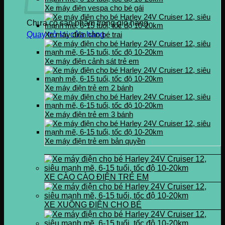
Xe máy điện vespa cho bé gái
Chưa có sản phẩm trong giỏ hàng.
Quay trở lại cửa hàng
Xe máy điện cho bé trai
Xe máy điện cảnh sát trẻ em
Xe máy điện trẻ em 2 bánh
Xe máy điện trẻ em 3 bánh
Xe máy điện trẻ em bản quyền
XE CÀO CÀO ĐIỆN TRẺ EM
XE XUỒNG ĐIỆN CHO BÉ