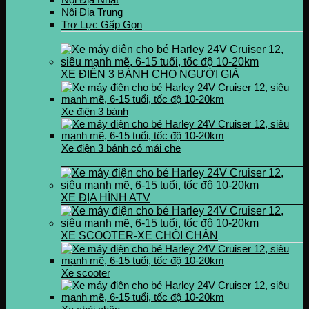
Nội Địa Trung
Trợ Lực Gấp Gọn
XE ĐIỆN 3 BÁNH CHO NGƯỜI GIÀ
Xe điện 3 bánh
Xe điện 3 bánh có mái che
XE ĐỊA HÌNH ATV
XE SCOOTER-XE CHÒI CHÂN
Xe scooter