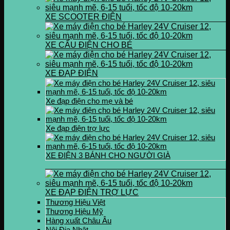
XE SCOOTER ĐIỆN
XE CẨU ĐIỆN CHO BÉ
XE ĐẠP ĐIỆN
Xe đạp điện cho mẹ và bé
Xe đạp điện trợ lực
XE ĐIỆN 3 BÁNH CHO NGƯỜI GIÀ
XE ĐẠP ĐIỆN TRỢ LỰC
Thương Hiệu Việt
Thương Hiệu Mỹ
Hàng xuất Châu Âu
Nội Địa Nhật