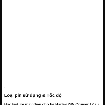
.
Loại pin sử dụng & Tốc độ
Đặc biệt,
xe máy điện cho bé Harley 24V Cruiser 12
sử