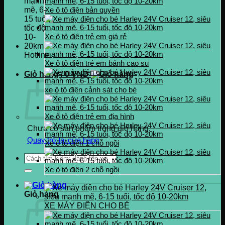
Xe ô tô điện bản quyền
Xe ô tô điện trẻ em giá rẻ
Hotline
Xe ô tô điện trẻ em bánh cao su
0937.222.487
Giỏ hàng /
0
VND
xe ô tô điện cảnh sát cho bé
Xe ô tô điện trẻ em địa hình
Chưa có sản phẩm trong giỏ hàng.
Quay trở lại cửa hàng
Xe ô tô điện 1 chỗ ngồi
Tìm
kiếm:
Xe ô tô điện 2 chỗ ngồi
Giỏ hàng
XE MÁY ĐIỆN CHO BÉ