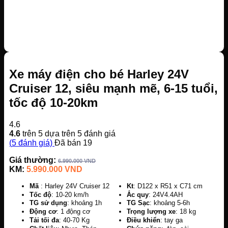
Xe máy điện cho bé Harley 24V
Cruiser 12, siêu mạnh mẽ, 6-15 tuổi,
tốc độ 10-20km
4.6
4.6
trên 5 dựa trên
5
đánh giá
(
5
đánh giá)
Đã bán
19
Giá thường:
6.990.000
VND
KM:
5.990.000
VND
Mã
: Harley 24V Cruiser 12
K
t
: D122 x R51 x C71 cm
Tốc độ
: 10-20 km/h
Ắ
c quy
: 24V4.4AH
TG sử dụng
: khoảng 1h
TG Sạc
: khoảng 5-6h
Động cơ
: 1 động cơ
Trọng lượng
xe
: 18 kg
Tải tối đa
: 40-70 Kg
Điều khiển
: tay ga