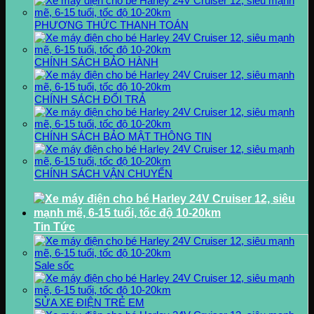
PHƯƠNG THỨC THANH TOÁN
CHÍNH SÁCH BẢO HÀNH
CHÍNH SÁCH ĐỔI TRẢ
CHÍNH SÁCH BẢO MẬT THÔNG TIN
CHÍNH SÁCH VẬN CHUYỂN
Tin Tức
Sale sốc
SỬA XE ĐIỆN TRẺ EM