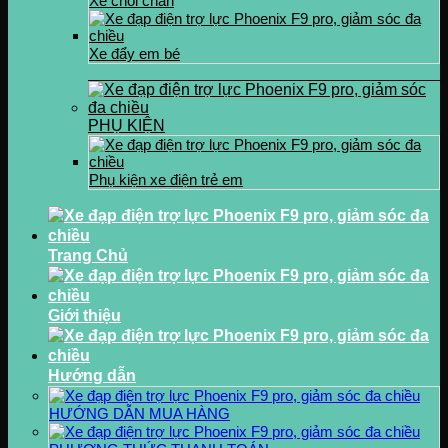
Xe chòi chân
Xe đẩy em bé
PHỤ KIỆN
Phụ kiện xe điện trẻ em
Trang Chủ
Giới thiệu
Hướng dẫn
HƯỚNG DẪN MUA HÀNG