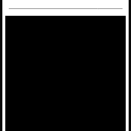
———————————————————-—————