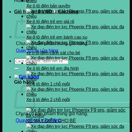
Hotline
0937.222.487
Xe ô tô điện bản quyền
Giỏ hàng /
0
VND
Xe ô tô điện trẻ em giá rẻ
Xe ô tô điện trẻ em bánh cao su
Chưa có sản phẩm trong giỏ hàng.
Quay trở lại cửa hàng
xe ô tô điện cảnh sát cho bé
Tìm
kiếm:
Xe ô tô điện trẻ em địa hình
Giỏ hàng
Xe ô tô điện 1 chỗ ngồi
Xe ô tô điện 2 chỗ ngồi
Chưa có sản phẩm trong giỏ hàng.
Quay trở lại cửa hàng
XE MÁY ĐIỆN CHO BÉ