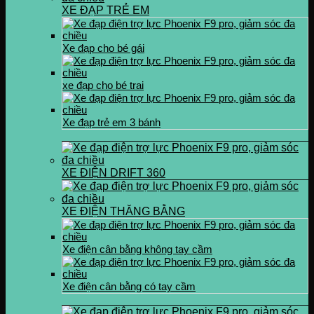
XE ĐẠP TRẺ EM
Xe đạp cho bé gái
xe đạp cho bé trai
Xe đạp trẻ em 3 bánh
XE ĐIỆN DRIFT 360
XE ĐIỆN THĂNG BẰNG
Xe điện cân bằng không tay cầm
Xe điện cân bằng có tay cầm