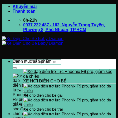
Bỏ
Khuyến mãi
qua
Thanh toán
nội
8h-21h
dung
0937.222.487 - 162, Nguyễn Trọng Tuyển,
Phường 8, Phú Nhuận, TP.HCM
Tìm
Danh mục sản phẩm
kiếm:
XE HƠI ĐIỆN CHO BÉ
Xe ô tô điện cho bé gái
Xe ô tô điện cho bé trai