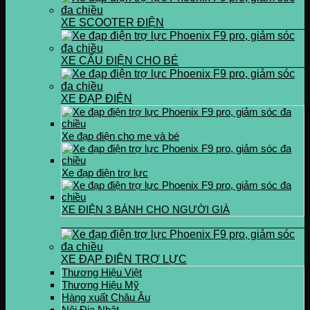
XE SCOOTER ĐIỆN
XE CẨU ĐIỆN CHO BÉ
XE ĐẠP ĐIỆN
Xe đạp điện cho mẹ và bé
Xe đạp điện trợ lực
XE ĐIỆN 3 BÁNH CHO NGƯỜI GIÀ
XE ĐẠP ĐIỆN TRỢ LỰC
Thương Hiệu Việt
Thương Hiệu Mỹ
Hàng xuất Châu Âu
Nội Địa Nhật