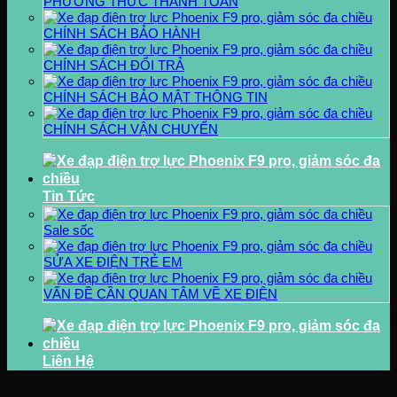
PHƯƠNG THỨC THANH TOÁN
CHÍNH SÁCH BẢO HÀNH
CHÍNH SÁCH ĐỔI TRẢ
CHÍNH SÁCH BẢO MẬT THÔNG TIN
CHÍNH SÁCH VẬN CHUYỂN
Tin Tức
Sale sốc
SỬA XE ĐIỆN TRẺ EM
VẤN ĐỀ CẦN QUAN TÂM VỀ XE ĐIỆN
Liên Hệ