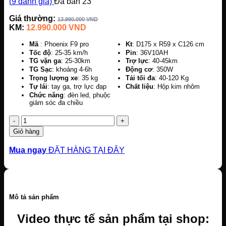
(
9
đánh giá)
Đã bán
23
Giá thường:
13.990.000
VND
KM:
12.990.000
VND
Mã
: Phoenix F9 pro
Kt
: D175 x R59 x C126 cm
Tốc độ
: 25-35 km/h
Pin
: 36V10AH
TG vặn ga
: 25-30km
Trợ lực
: 40-45km
TG Sạc
: khoảng 4-6h
Động cơ
: 350W
Trọng lượng xe
: 35 kg
Tải tối đa
: 40-120 Kg
Tự lái
: tay ga, trợ lực đạp
Chất liệu
: Hộp kim nhôm
Chức năng
: đèn led, phuộc
giảm sóc đa chiều
Số
lượng
Giỏ hàng
Mua ngay
ĐẶT HÀNG TẠI ĐÂY
Mô tả sản phẩm
Video thực tế sản phẩm tại shop: