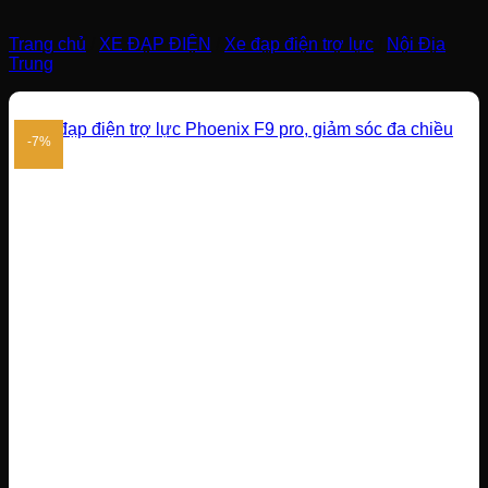
Trang chủ
/
XE ĐẠP ĐIỆN
/
Xe đạp điện trợ lực
/
Nội Địa
Trung
-7%