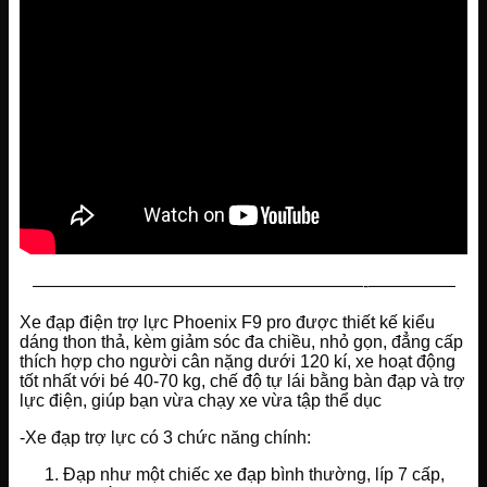
———————————————————-—————
Xe đạp điện trợ lực Phoenix F9 pro được thiết kế kiểu
dáng thon thả, kèm giảm sóc đa chiều, nhỏ gọn, đẳng cấp
thích hợp cho người cân nặng dưới 120 kí, xe hoạt động
tốt nhất với bé 40-70 kg, chế độ tự lái bằng bàn đạp và trợ
lực điện, giúp bạn vừa chạy xe vừa tập thể dục
-Xe đạp trợ lực có 3 chức năng chính:
Đạp như một chiếc xe đạp bình thường, líp 7 cấp,