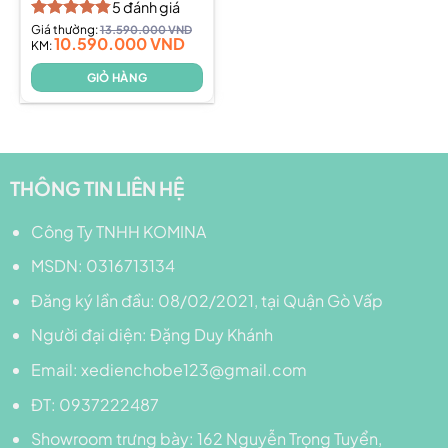
5
đánh giá
Được xếp
Giá thường:
13.590.000
VND
10.590.000
VND
hạng
KM:
4.80
5 sao
GIỎ HÀNG
THÔNG TIN LIÊN HỆ
Công Ty TNHH KOMINA
MSDN: 0316713134
Đăng ký lần đầu: 08/02/2021, tại Quận Gò Vấp
Người đại diện: Đặng Duy Khánh
Email: xedienchobe123@gmail.com
ĐT: 0937222487
Showroom trưng bày: 162 Nguyễn Trọng Tuyển,