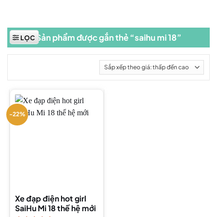
Sản phẩm được gắn thẻ “saihu mi 18”
LỌC
-22%
Xe đạp điện hot girl
SaiHu Mi 18 thế hệ mới