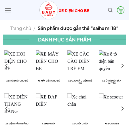
Bỏ
qua
nội
dung
Trang chủ
/
Sản phẩm được gắn thẻ “saihu mi 18”
DANH MỤC SẢN PHẨM
XE HƠI ĐIỆN CHO BÉ
XE MÁY ĐIỆN CHO BÉ
XE CÀO CÀO ĐIỆN TRẺ
XE Ô TÔ ĐIỆN BẢN
EM
QUYỀN
XE ĐIỆN THĂNG BẰNG
XE ĐẠP ĐIỆN
XE CHÒI CHÂN
XE SCOOTER