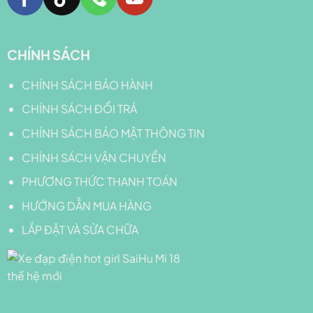
CHÍNH SÁCH
CHÍNH SÁCH BẢO HÀNH
CHÍNH SÁCH ĐỔI TRẢ
CHÍNH SÁCH BẢO MẬT THÔNG TIN
CHÍNH SÁCH VẬN CHUYỂN
PHƯƠNG THỨC THANH TOÁN
HƯỚNG DẪN MUA HÀNG
LẮP ĐẶT VÀ SỬA CHỮA