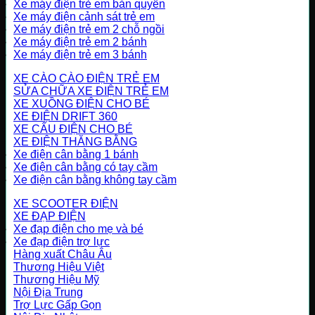
Xe máy điện trẻ em bản quyền
Xe máy điện cảnh sát trẻ em
Xe máy điện trẻ em 2 chỗ ngồi
Xe máy điện trẻ em 2 bánh
Xe máy điện trẻ em 3 bánh
XE CÀO CÀO ĐIỆN TRẺ EM
SỬA CHỮA XE ĐIỆN TRẺ EM
XE XUỒNG ĐIỆN CHO BÉ
XE ĐIỆN DRIFT 360
XE CẨU ĐIỆN CHO BÉ
XE ĐIỆN THĂNG BẰNG
Xe điện cân bằng 1 bánh
Xe điện cân bằng có tay cầm
Xe điện cân bằng không tay cầm
XE SCOOTER ĐIỆN
XE ĐẠP ĐIỆN
Xe đạp điện cho mẹ và bé
Xe đạp điện trợ lực
Hàng xuất Châu Âu
Thương Hiệu Việt
Thương Hiệu Mỹ
Nội Địa Trung
Trợ Lực Gấp Gọn