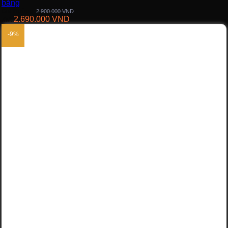
bằng
Giá thường:
2.900.000
VND
2.690.000
VND
KM:
-9%