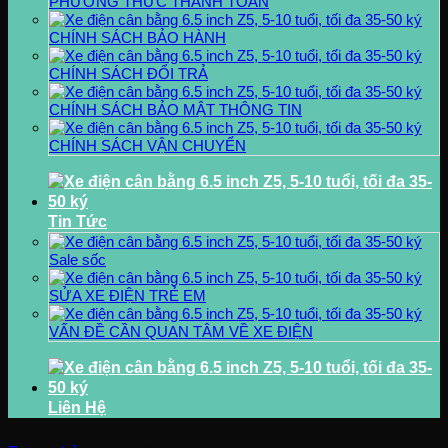
PHƯƠNG THỨC THANH TOÁN
CHÍNH SÁCH BẢO HÀNH
CHÍNH SÁCH ĐỔI TRẢ
CHÍNH SÁCH BẢO MẬT THÔNG TIN
CHÍNH SÁCH VẬN CHUYỂN
Tin Tức
Sale sốc
SỬA XE ĐIỆN TRẺ EM
VẤN ĐỀ CẦN QUAN TÂM VỀ XE ĐIỆN
Liên Hệ