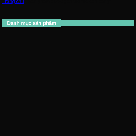
Trang chủ
/
Sản phẩm được gắn thẻ “xe cân bằng”
Danh mục sản phẩm