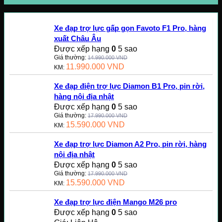
Xe đạp trợ lực gấp gọn Favoto F1 Pro, hàng
xuất Châu Âu
Được xếp hạng
0
5 sao
Giá thường:
14.990.000
VND
11.990.000
VND
KM:
Xe đạp điện trợ lực Diamon B1 Pro, pin rời,
hàng nội địa nhật
Được xếp hạng
0
5 sao
Giá thường:
17.990.000
VND
15.590.000
VND
KM:
Xe đạp trợ lực Diamon A2 Pro, pin rời, hàng
nội địa nhật
Được xếp hạng
0
5 sao
Giá thường:
17.990.000
VND
15.590.000
VND
KM:
Xe đạp trợ lực điện Mango M26 pro
Được xếp hạng
0
5 sao