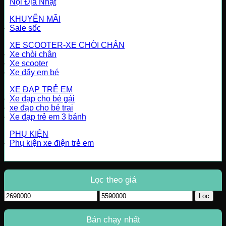
Nội Địa Nhật
KHUYỄN MÃI
Sale sốc
XE SCOOTER-XE CHÒI CHÂN
Xe chòi chân
Xe scooter
Xe đẩy em bé
XE ĐẠP TRẺ EM
Xe đạp cho bé gái
xe đạp cho bé trai
Xe đạp trẻ em 3 bánh
PHỤ KIỆN
Phụ kiện xe điện trẻ em
Lọc theo giá
Giá
Giá
Lọc
tối
tối
thiểu
đa
Bán chạy nhất