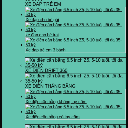
XE ĐẠP TRẺ EM
Xe đạp cho bé gái
xe đạp cho bé trai
Xe đạp trẻ em 3 bánh
XE ĐIỆN DRIFT 360
XE ĐIỆN THĂNG BẰNG
Xe điện cân bằng không tay cầm
Xe điện cân bằng có tay cầm