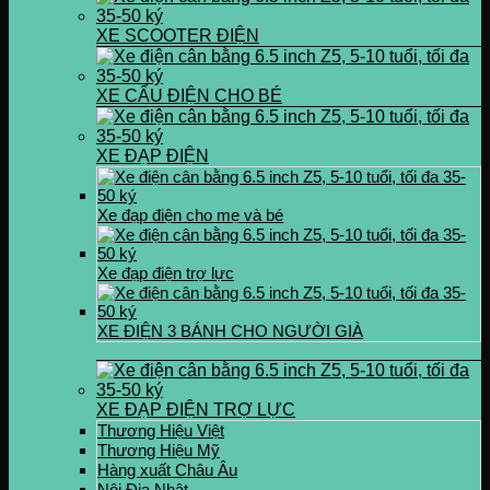
XE SCOOTER ĐIỆN
XE CẨU ĐIỆN CHO BÉ
XE ĐẠP ĐIỆN
Xe đạp điện cho mẹ và bé
Xe đạp điện trợ lực
XE ĐIỆN 3 BÁNH CHO NGƯỜI GIÀ
XE ĐẠP ĐIỆN TRỢ LỰC
Thương Hiệu Việt
Thương Hiệu Mỹ
Hàng xuất Châu Âu
Nội Địa Nhật