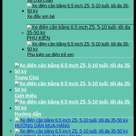
Xe chòi chân
Xe đẩy em bé
PHỤ KIỆN
Phụ kiện xe điện trẻ em
Trang Chủ
Giới thiệu
Hướng dẫn
HƯỚNG DẪN MUA HÀNG