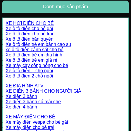
Danh mục sản phẩm
XE HƠI ĐIỆN CHO BÉ
Xe ô tô điện cho bé gái
Xe ô tô điện cho bé trai
Xe ô tô điện bản quyền
Xe ô tô điện trẻ em bánh cao su
xe ô tô điện cảnh sát cho bé
Xe ô tô điện trẻ em địa hình
Xe ô tô điện trẻ em giá rẻ
Xe máy cày công nông cho bé
Xe ô tô điện 1 chỗ ngồi
Xe ô tô điện 2 chỗ ngồi
XE ĐỊA HÌNH ATV
XE ĐIỆN 3 BÁNH CHO NGƯỜI GIÀ
Xe điện 3 bánh
Xe điện 3 bánh có mái che
Xe điện 4 bánh
XE MÁY ĐIỆN CHO BÉ
Xe máy điện vespa cho bé gái
Xe máy điện cho bé trai