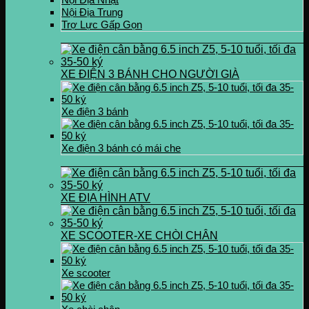
Nội Địa Trung
Trợ Lực Gấp Gọn
XE ĐIỆN 3 BÁNH CHO NGƯỜI GIÀ
Xe điện 3 bánh
Xe điện 3 bánh có mái che
XE ĐỊA HÌNH ATV
XE SCOOTER-XE CHÒI CHÂN
Xe scooter