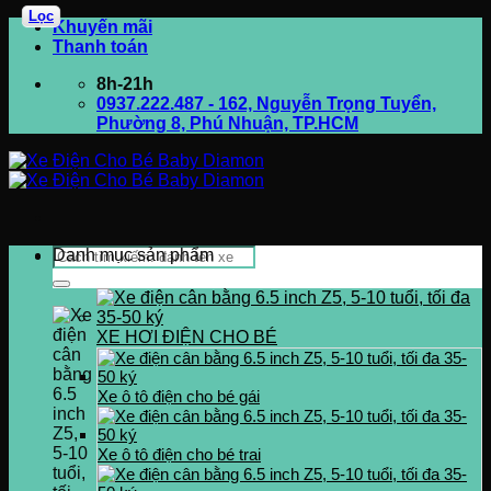
Lọc
Bỏ
Khuyến mãi
qua
Thanh toán
nội
8h-21h
dung
0937.222.487 - 162, Nguyễn Trọng Tuyển,
Phường 8, Phú Nhuận, TP.HCM
Tìm
Danh mục sản phẩm
kiếm:
XE HƠI ĐIỆN CHO BÉ
Xe ô tô điện cho bé gái
Xe ô tô điện cho bé trai