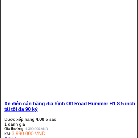
Xe điện cân bằng địa hình Off Road Hummer H1 8.5 inch
tải tối đa 90 ký
Được xếp hạng
4.00
5 sao
1
đánh giá
Giá thường:
4.390.000
VND
3.990.000
VND
KM: