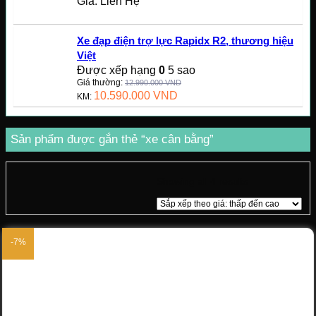
Giá: Liên Hệ
Xe đạp điện trợ lực Rapidx R2, thương hiệu
Việt
Được xếp hạng
0
5 sao
Giá thường:
12.990.000
VND
10.590.000
VND
KM:
Sản phẩm được gắn thẻ “xe cân bằng”
Showing all 4 results
-7%