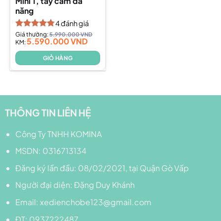
Mini T, tay cầm đa
năng
4
đánh giá
Được xếp
Giá thường:
5.990.000
VND
5.590.000
VND
hạng
KM:
4.75
5 sao
GIỎ HÀNG
THÔNG TIN LIÊN HỆ
Công Ty TNHH KOMINA
MSDN: 0316713134
Đăng ký lần đầu: 08/02/2021, tại Quận Gò Vấp
Người đại diện: Đặng Duy Khánh
Email: xedienchobe123@gmail.com
ĐT: 0937222487