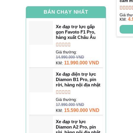
cầm mi
BÁN CHẠY NHẤT
Được 
Giá th
4.
hạng
KM:
5
sao
Xe đạp trợ lực gấp
gọn Favoto F1 Pro,
hàng xuất Châu Âu
Được
Giá thường:
xếp
14.990.000
VND
hạng
11.990.000
VND
KM:
0
5
Xe đạp điện trợ lực
sao
Diamon B1 Pro, pin
rời, hàng nội địa nhật
Được
Giá thường:
xếp
17.990.000
VND
hạng
15.590.000
VND
KM:
0
5
Xe đạp trợ lực
sao
Diamon A2 Pro, pin
rời, hàng nội địa nhật