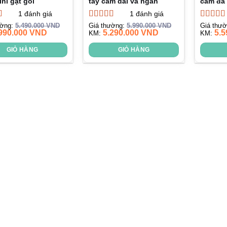
ni gạt gối
tay cầm dài và ngắn
cầm đa
1
đánh giá
1
đánh giá
xếp
Được xếp
Được x
ường:
5.490.000
VND
Giá thường:
5.990.000
VND
Giá thư
990.000
VND
5.290.000
VND
5.5
.00
5
hạng
KM:
5.00
5
hạng
KM:
4.
sao
sao
GIỎ HÀNG
GIỎ HÀNG