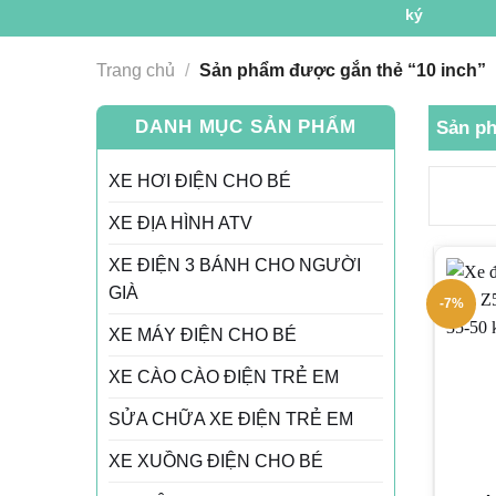
Trang chủ
/
Sản phẩm được gắn thẻ “10 inch”
DANH MỤC SẢN PHẨM
Sản ph
XE HƠI ĐIỆN CHO BÉ
XE ĐỊA HÌNH ATV
XE ĐIỆN 3 BÁNH CHO NGƯỜI
GIÀ
-7%
XE MÁY ĐIỆN CHO BÉ
XE CÀO CÀO ĐIỆN TRẺ EM
SỬA CHỮA XE ĐIỆN TRẺ EM
XE XUỒNG ĐIỆN CHO BÉ