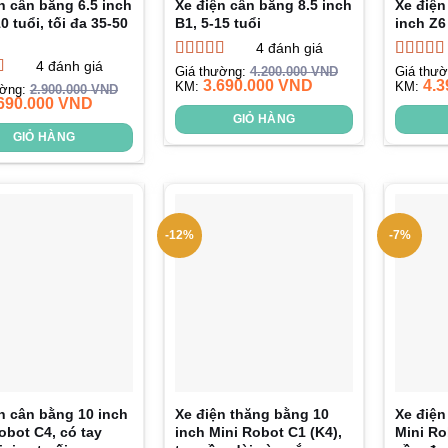
n cân bằng 6.5 inch
Xe điện cân bằng 8.5 inch
Xe điện
0 tuổi, tối đa 35-50
B1, 5-15 tuổi
inch Z6
4
đánh giá
4
đánh giá
Được xếp
Được x
Giá thường:
4.200.000
VND
Giá thư
3.690.000
VND
4.3
hạng
KM:
5.00
5
hạng
KM:
4.
xếp
ường:
2.900.000
VND
690.000
VND
sao
5 sao
.75
5
GIỎ HÀNG
GIỎ HÀNG
-12%
-7%
n cân bằng 10 inch
Xe điện thăng bằng 10
Xe điện
obot C4, có tay
inch Mini Robot C1 (K4),
Mini Ro