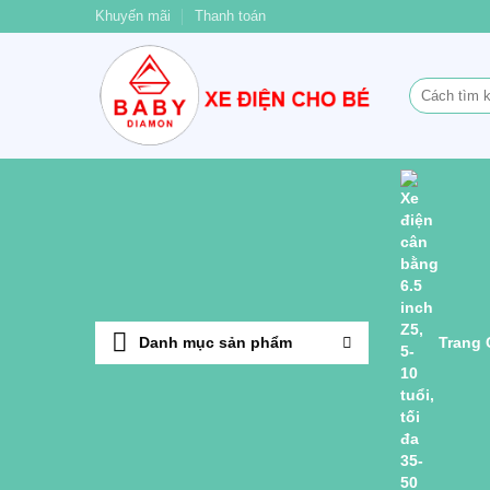
Bỏ
Khuyến mãi
Thanh toán
qua
nội
Tìm
dung
kiếm:
Danh mục sản phẩm
Trang