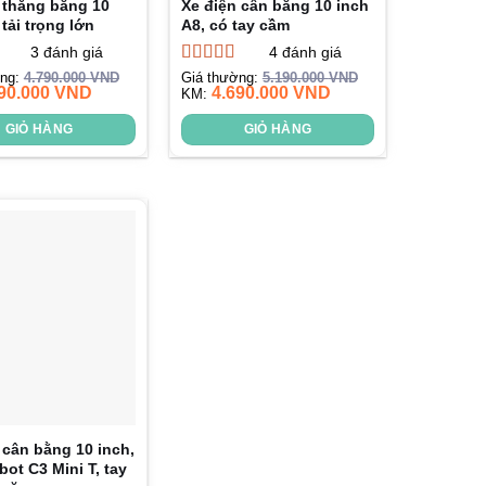
 thăng bằng 10
Xe điện cân bằng 10 inch
 tải trọng lớn
A8, có tay cầm
3
đánh giá
4
đánh giá
ếp
Được xếp
ờng:
4.790.000
VND
Giá thường:
5.190.000
VND
90.000
VND
4.690.000
VND
33
hạng
KM:
4.75
5
sao
GIỎ HÀNG
GIỎ HÀNG
 cân bằng 10 inch,
bot C3 Mini T, tay