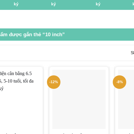
ẩm được gắn thẻ “10 inch”
S
-12%
-8%