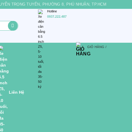
 NGUYỄN TRỌNG TUYỂN, PHƯỜNG 8, PHÚ NHUẬN, TP.HCM
Hotline
0937.222.487
GIỎ HÀNG /
0
VND
Liên Hệ