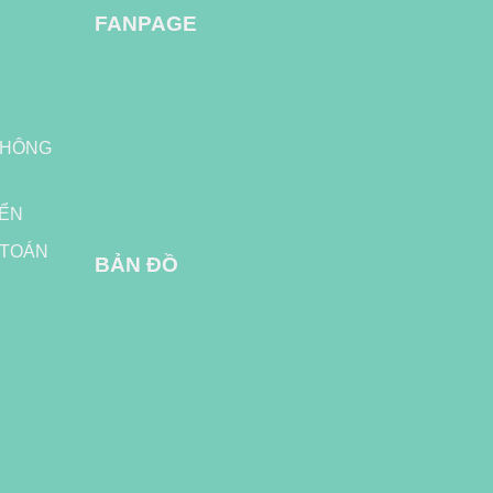
FANPAGE
H
THÔNG
YỂN
 TOÁN
BẢN ĐỒ