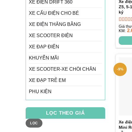
Xe điệ
XE ĐIỆN DRIFT 360
Z5, 5-1
ký
XE CẨU ĐIỆN CHO BÉ
XE ĐIỆN THĂNG BẰNG
Được 
Giá th
2.
hạng
KM:
4
XE SCOOTER ĐIỆN
sao
XE ĐẠP ĐIỆN
KHUYỄN MÃI
XE SCOOTER-XE CHÒI CHÂN
-9%
XE ĐẠP TRẺ EM
PHỤ KIỆN
LỌC THEO GIÁ
Giá
Giá
Xe điệ
LỌC
tối
tối
Mini R
thiểu
đa