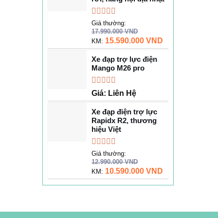
Được
Giá thường:
xếp
17.990.000
VND
hạng
15.590.000
VND
KM:
0
5
Xe đạp trợ lực điện
sao
Mango M26 pro
Được
Giá: Liên Hệ
xếp
hạng
Xe đạp điện trợ lực
0
Rapidx R2, thương
5
hiệu Việt
sao
Được
Giá thường:
xếp
12.990.000
VND
hạng
10.590.000
VND
KM:
0
5
sao