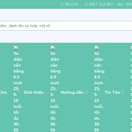
8H-21H
0937.222.487 - 162,
 Chủ
Giới thiệu
Hướng dẫn
Tin Tức