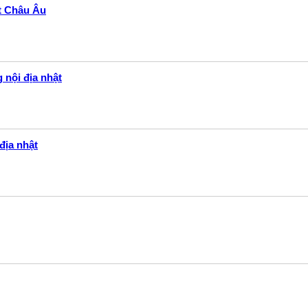
ất Châu Âu
 nội địa nhật
địa nhật