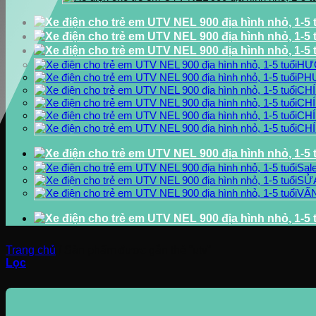
HƯ
PH
CH
CHÍ
CH
CH
Sal
SỬA
VẤN
Trang chủ
/
Sản phẩm được gắn thẻ “utv”
Lọc