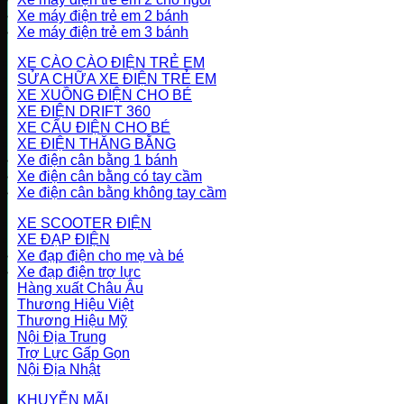
Xe máy điện trẻ em 2 bánh
Xe máy điện trẻ em 3 bánh
XE CÀO CÀO ĐIỆN TRẺ EM
SỬA CHỮA XE ĐIỆN TRẺ EM
XE XUỒNG ĐIỆN CHO BÉ
XE ĐIỆN DRIFT 360
XE CẨU ĐIỆN CHO BÉ
XE ĐIỆN THĂNG BẰNG
Xe điện cân bằng 1 bánh
Xe điện cân bằng có tay cầm
Xe điện cân bằng không tay cầm
XE SCOOTER ĐIỆN
XE ĐẠP ĐIỆN
Xe đạp điện cho mẹ và bé
Xe đạp điện trợ lực
Hàng xuất Châu Âu
Thương Hiệu Việt
Thương Hiệu Mỹ
Nội Địa Trung
Trợ Lực Gấp Gọn
Nội Địa Nhật
KHUYỄN MÃI