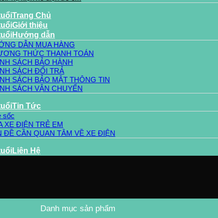
Trang Chủ
Giới thiệu
Hướng dẫn
ỚNG DẪN MUA HÀNG
ƯƠNG THỨC THANH TOÁN
ÍNH SÁCH BẢO HÀNH
NH SÁCH ĐỔI TRẢ
ÍNH SÁCH BẢO MẬT THÔNG TIN
ÍNH SÁCH VẬN CHUYỂN
Tin Tức
e sốc
 XE ĐIỆN TRẺ EM
 ĐỀ CẦN QUAN TÂM VỀ XE ĐIỆN
Liên Hệ
Danh mục sản phẩm