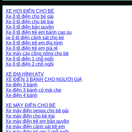
XE HƠI ĐIỆN CHO BÉ
Xe ô tô điện cho bé gái
Xe ô tô điện cho bé trai
Xe ô tô điện bản quyền
Xe ô tô điện trẻ em bánh cao su
xe ô tô điện cảnh sát cho bé
Xe ô tô điện trẻ em địa hình
Xe ô tô điện trẻ em giá rẻ
Xe máy cày công nông cho bé
Xe ô tô điện 1 chỗ ngồi
Xe ô tô điện 2 chỗ ngồi
XE ĐỊA HÌNH ATV
XE ĐIỆN 3 BÁNH CHO NGƯỜI GIÀ
Xe điện 3 bánh
Xe điện 3 bánh có mái che
Xe điện 4 bánh
XE MÁY ĐIỆN CHO BÉ
Xe máy điện vespa cho bé gái
Xe máy điện cho bé trai
Xe máy điện trẻ em bản quyền
Xe máy điện cảnh sát trẻ em
Xe máy điện trẻ em 2 chỗ ngồi