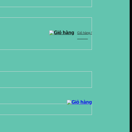
Giỏ hàng /
0
VND