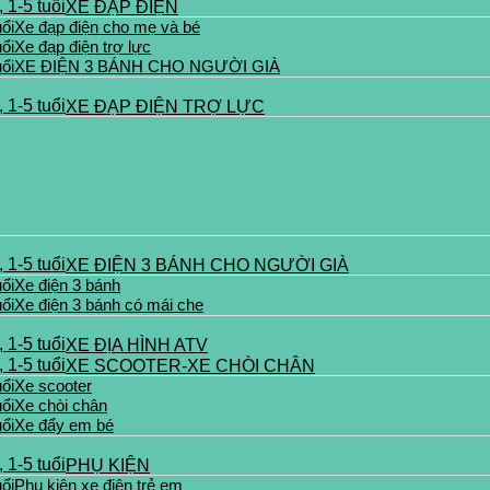
XE ĐẠP ĐIỆN
Xe đạp điện cho mẹ và bé
Xe đạp điện trợ lực
XE ĐIỆN 3 BÁNH CHO NGƯỜI GIÀ
XE ĐẠP ĐIỆN TRỢ LỰC
XE ĐIỆN 3 BÁNH CHO NGƯỜI GIÀ
Xe điện 3 bánh
Xe điện 3 bánh có mái che
XE ĐỊA HÌNH ATV
XE SCOOTER-XE CHÒI CHÂN
Xe scooter
Xe chòi chân
Xe đẩy em bé
PHỤ KIỆN
Phụ kiện xe điện trẻ em