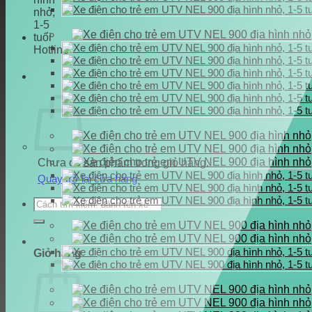
Hotline
0937.222.487
Chưa có sản phẩm trong giỏ hàng.
Quay trở lại cửa hàng
Tìm
kiếm:
Giỏ hàng