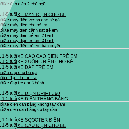
Xe ô tô điện 2 chỗ ngồi
XE MÁY ĐIỆN CHO BÉ
Xe máy điện vespa cho bé gái
Xe máy điện cho bé trai
Xe máy điện cảnh sát trẻ em
Xe máy điện trẻ em 2 bánh
Xe máy điện trẻ em 3 bánh
Xe máy điện trẻ em bản quyền
XE CÀO CÀO ĐIỆN TRẺ EM
XE XUỒNG ĐIỆN CHO BÉ
XE ĐẠP TRẺ EM
Xe đạp cho bé gái
xe đạp cho bé trai
Xe đạp trẻ em 3 bánh
XE ĐIỆN DRIFT 360
XE ĐIỆN THĂNG BẰNG
Xe điện cân bằng không tay cầm
Xe điện cân bằng có tay cầm
XE SCOOTER ĐIỆN
XE CẨU ĐIỆN CHO BÉ