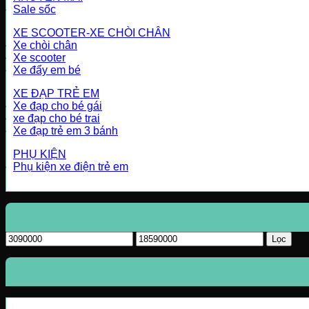
Sale sốc
XE SCOOTER-XE CHÒI CHÂN
Xe chòi chân
Xe scooter
Xe đẩy em bé
XE ĐẠP TRẺ EM
Xe đạp cho bé gái
xe đạp cho bé trai
Xe đạp trẻ em 3 bánh
PHỤ KIỆN
Phụ kiện xe điện trẻ em
Giá
Giá
Lọc
tối
tối
thiểu
đa