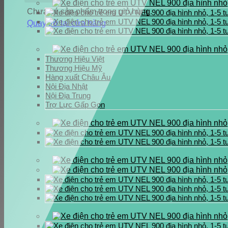
Chưa có sản phẩm trong giỏ hàng.
Quay trở lại cửa hàng
Thương Hiệu Việt
Thương Hiệu Mỹ
Hàng xuất Châu Âu
Nội Địa Nhật
Nội Địa Trung
Trợ Lực Gấp Gọn