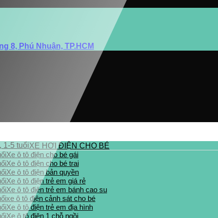
ờng 8, Phú Nhuận, TP.HCM
XE HƠI ĐIỆN CHO BÉ
Xe ô tô điện cho bé gái
Xe ô tô điện cho bé trai
Xe ô tô điện bản quyền
Xe ô tô điện trẻ em giá rẻ
Xe ô tô điện trẻ em bánh cao su
xe ô tô điện cảnh sát cho bé
Xe ô tô điện trẻ em địa hình
Xe ô tô điện 1 chỗ ngồi