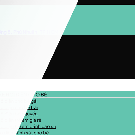
ờng 8, Phú Nhuận, TP.HCM
XE HƠI ĐIỆN CHO BÉ
tô điện cho bé gái
tô điện cho bé trai
tô điện bản quyền
tô điện trẻ em giá rẻ
tô điện trẻ em bánh cao su
tô điện cảnh sát cho bé