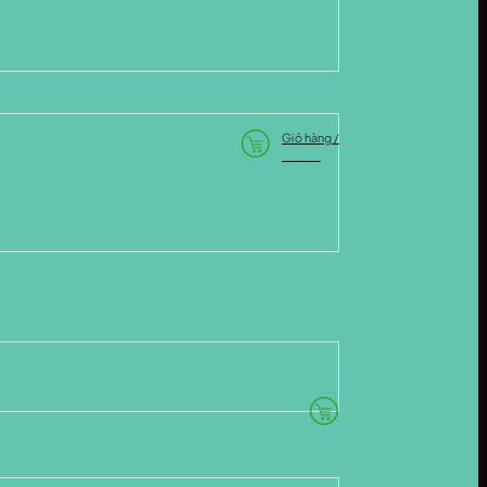
Giỏ hàng /
0
VND