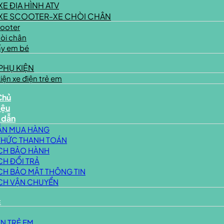
XE ĐỊA HÌNH ATV
XE SCOOTER-XE CHÒI CHÂN
cooter
òi chân
ẩy em bé
PHỤ KIỆN
iện xe điện trẻ em
Chủ
iệu
 dẫn
ẪN MUA HÀNG
HỨC THANH TOÁN
CH BẢO HÀNH
CH ĐỔI TRẢ
CH BẢO MẬT THÔNG TIN
CH VẬN CHUYỂN
c
ỆN TRẺ EM