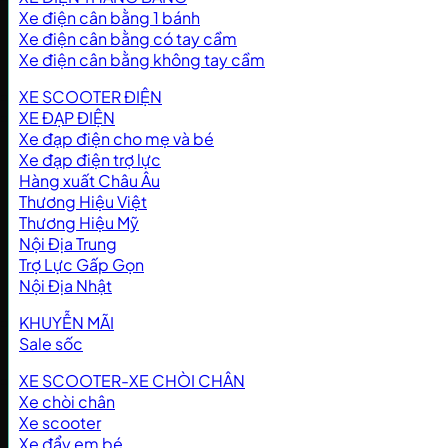
Xe điện cân bằng 1 bánh
Xe điện cân bằng có tay cầm
Xe điện cân bằng không tay cầm
XE SCOOTER ĐIỆN
XE ĐẠP ĐIỆN
Xe đạp điện cho mẹ và bé
Xe đạp điện trợ lực
Hàng xuất Châu Âu
Thương Hiệu Việt
Thương Hiệu Mỹ
Nội Địa Trung
Trợ Lực Gấp Gọn
Nội Địa Nhật
KHUYỄN MÃI
Sale sốc
XE SCOOTER-XE CHÒI CHÂN
Xe chòi chân
Xe scooter
Xe đẩy em bé