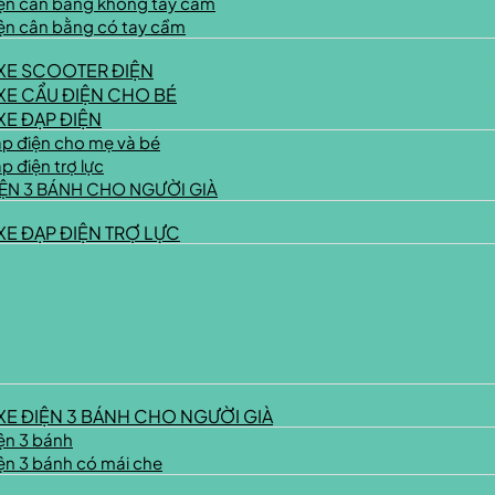
iện cân bằng không tay cầm
iện cân bằng có tay cầm
XE SCOOTER ĐIỆN
XE CẨU ĐIỆN CHO BÉ
XE ĐẠP ĐIỆN
ạp điện cho mẹ và bé
p điện trợ lực
IỆN 3 BÁNH CHO NGƯỜI GIÀ
XE ĐẠP ĐIỆN TRỢ LỰC
XE ĐIỆN 3 BÁNH CHO NGƯỜI GIÀ
ện 3 bánh
ện 3 bánh có mái che