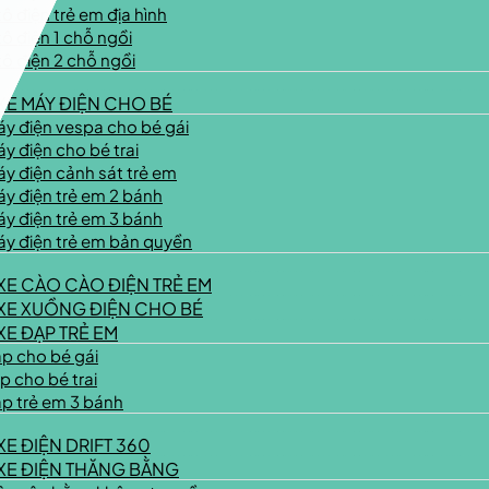
tô điện trẻ em địa hình
tô điện 1 chỗ ngồi
tô điện 2 chỗ ngồi
XE MÁY ĐIỆN CHO BÉ
y điện vespa cho bé gái
y điện cho bé trai
y điện cảnh sát trẻ em
y điện trẻ em 2 bánh
y điện trẻ em 3 bánh
áy điện trẻ em bản quyền
XE CÀO CÀO ĐIỆN TRẺ EM
XE XUỒNG ĐIỆN CHO BÉ
XE ĐẠP TRẺ EM
p cho bé gái
p cho bé trai
p trẻ em 3 bánh
XE ĐIỆN DRIFT 360
XE ĐIỆN THĂNG BẰNG