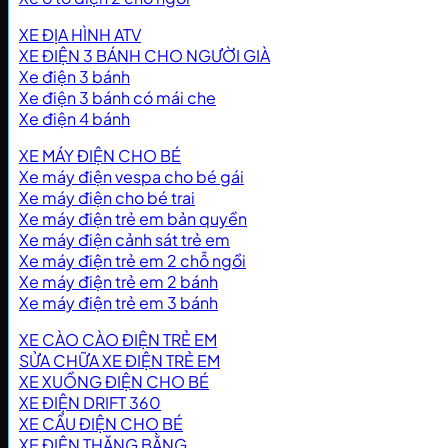
XE ĐỊA HÌNH ATV
XE ĐIỆN 3 BÁNH CHO NGƯỜI GIÀ
Xe điện 3 bánh
Xe điện 3 bánh có mái che
Xe điện 4 bánh
XE MÁY ĐIỆN CHO BÉ
Xe máy điện vespa cho bé gái
Xe máy điện cho bé trai
Xe máy điện trẻ em bản quyền
Xe máy điện cảnh sát trẻ em
Xe máy điện trẻ em 2 chỗ ngồi
Xe máy điện trẻ em 2 bánh
Xe máy điện trẻ em 3 bánh
XE CÀO CÀO ĐIỆN TRẺ EM
SỬA CHỮA XE ĐIỆN TRẺ EM
XE XUỒNG ĐIỆN CHO BÉ
XE ĐIỆN DRIFT 360
XE CẨU ĐIỆN CHO BÉ
XE ĐIỆN THĂNG BẰNG