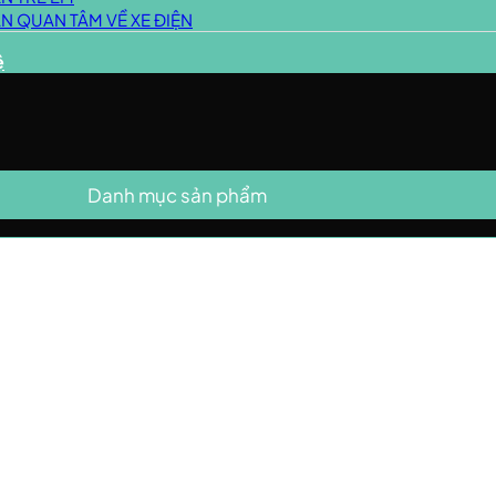
N QUAN TÂM VỀ XE ĐIỆN
ệ
Danh mục sản phẩm