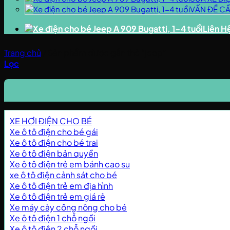
VẤN ĐỀ CẦ
Liên H
Trang chủ
/
Sản phẩm được gắn thẻ “jeep”
Lọc
XE HƠI ĐIỆN CHO BÉ
Xe ô tô điện cho bé gái
Xe ô tô điện cho bé trai
Xe ô tô điện bản quyền
Xe ô tô điện trẻ em bánh cao su
xe ô tô điện cảnh sát cho bé
Xe ô tô điện trẻ em địa hình
Xe ô tô điện trẻ em giá rẻ
Xe máy cày công nông cho bé
Xe ô tô điện 1 chỗ ngồi
Xe ô tô điện 2 chỗ ngồi