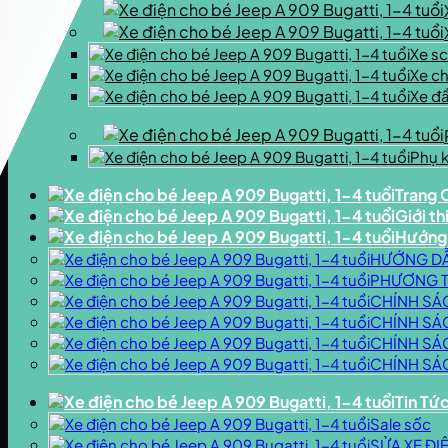
Xe s
Xe ch
Xe đ
Phụ k
Trang 
Giới th
Hướng
HƯỚNG D
PHƯƠNG T
CHÍNH SÁ
CHÍNH SÁ
CHÍNH SÁ
CHÍNH SÁ
Tin Tứ
Sale sốc
SỬA XE ĐI