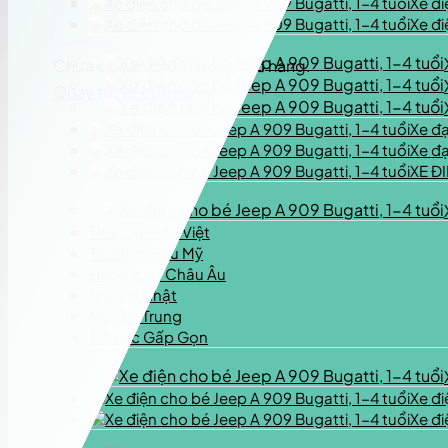
Xe đ
Xe đ
Chưa có sản phẩm trong giỏ hàng.
Quay trở lại cửa hàng
Xe đ
Xe đạ
XE Đ
Thương Hiệu Việt
Thương Hiệu Mỹ
Hàng xuất Châu Âu
Nội Địa Nhật
Nội Địa Trung
Trợ Lực Gấp Gọn
Xe đi
Xe đi