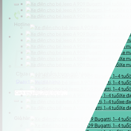
kiếm:
Xe ô 
Xe ô 
Xe ô 
Hotline
0937.222.487
Xe má
Xe má
Xe má
Xe má
Xe má
Xe m
Chưa có sản phẩm trong giỏ hàng.
Quay trở lại cửa hàng
Tìm
Xe đạ
kiếm:
xe đạ
Xe đạ
Giỏ hàng