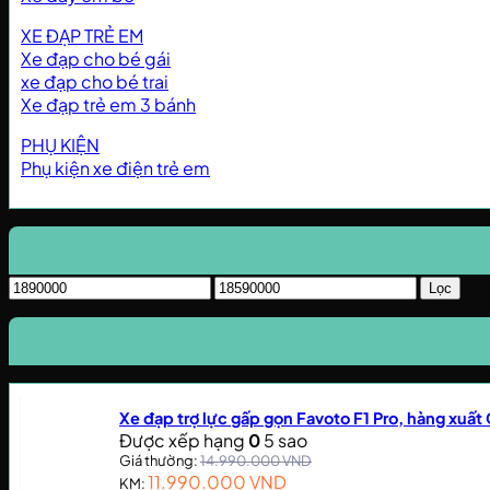
XE ĐẠP TRẺ EM
Xe đạp cho bé gái
xe đạp cho bé trai
Xe đạp trẻ em 3 bánh
PHỤ KIỆN
Phụ kiện xe điện trẻ em
Giá
Giá
Lọc
tối
tối
thiểu
đa
Xe đạp trợ lực gấp gọn Favoto F1 Pro, hàng xuất
Được xếp hạng
0
5 sao
Giá thường:
14.990.000
VND
11.990.000
VND
KM: