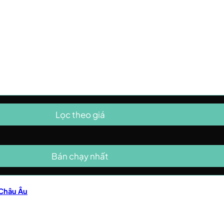
Lọc theo giá
Bán chạy nhất
 Châu Âu