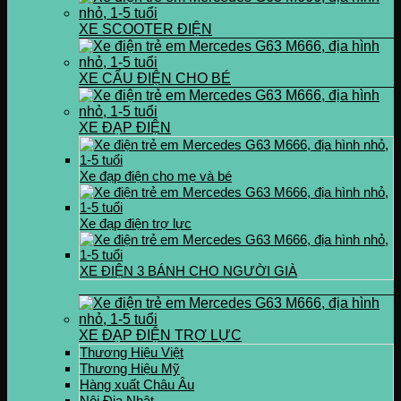
XE SCOOTER ĐIỆN
XE CẨU ĐIỆN CHO BÉ
XE ĐẠP ĐIỆN
Xe đạp điện cho mẹ và bé
Xe đạp điện trợ lực
XE ĐIỆN 3 BÁNH CHO NGƯỜI GIÀ
XE ĐẠP ĐIỆN TRỢ LỰC
Thương Hiệu Việt
Thương Hiệu Mỹ
Hàng xuất Châu Âu
Nội Địa Nhật