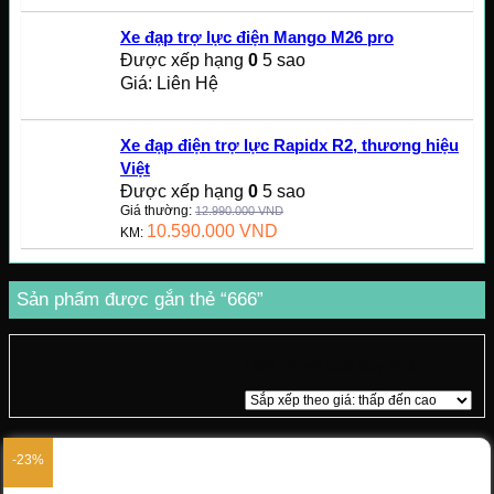
Xe đạp trợ lực điện Mango M26 pro
Được xếp hạng
0
5 sao
Giá: Liên Hệ
Xe đạp điện trợ lực Rapidx R2, thương hiệu
Việt
Được xếp hạng
0
5 sao
Giá thường:
12.990.000
VND
10.590.000
VND
KM:
Sản phẩm được gắn thẻ “666”
Hiển thị kết quả duy nhất
-23%