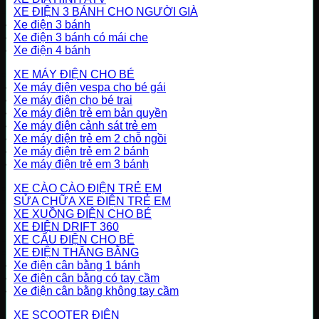
XE ĐIỆN 3 BÁNH CHO NGƯỜI GIÀ
Xe điện 3 bánh
Xe điện 3 bánh có mái che
Xe điện 4 bánh
XE MÁY ĐIỆN CHO BÉ
Xe máy điện vespa cho bé gái
Xe máy điện cho bé trai
Xe máy điện trẻ em bản quyền
Xe máy điện cảnh sát trẻ em
Xe máy điện trẻ em 2 chỗ ngồi
Xe máy điện trẻ em 2 bánh
Xe máy điện trẻ em 3 bánh
XE CÀO CÀO ĐIỆN TRẺ EM
SỬA CHỮA XE ĐIỆN TRẺ EM
XE XUỒNG ĐIỆN CHO BÉ
XE ĐIỆN DRIFT 360
XE CẨU ĐIỆN CHO BÉ
XE ĐIỆN THĂNG BẰNG
Xe điện cân bằng 1 bánh
Xe điện cân bằng có tay cầm
Xe điện cân bằng không tay cầm
XE SCOOTER ĐIỆN