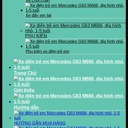
Xe chòi chân
Xe đẩy em bé
PHỤ KIỆN
Phụ kiện xe điện trẻ em
Trang Chủ
Giới thiệu
Hướng dẫn
HƯỚNG DẪN MUA HÀNG