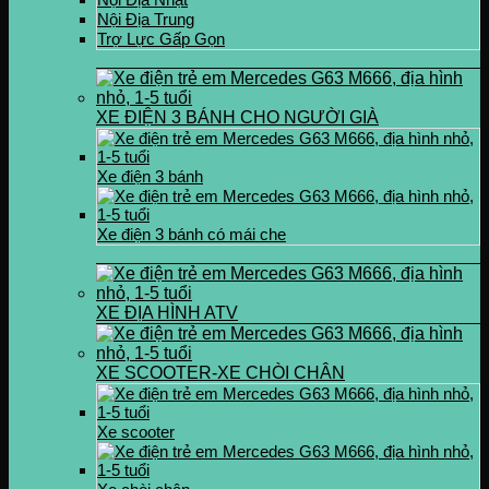
Nội Địa Trung
Trợ Lực Gấp Gọn
XE ĐIỆN 3 BÁNH CHO NGƯỜI GIÀ
Xe điện 3 bánh
Xe điện 3 bánh có mái che
XE ĐỊA HÌNH ATV
XE SCOOTER-XE CHÒI CHÂN
Xe scooter