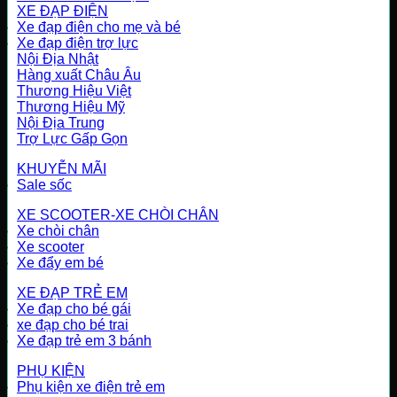
XE ĐẠP ĐIỆN
Xe đạp điện cho mẹ và bé
Xe đạp điện trợ lực
Nội Địa Nhật
Hàng xuất Châu Âu
Thương Hiệu Việt
Thương Hiệu Mỹ
Nội Địa Trung
Trợ Lực Gấp Gọn
KHUYỄN MÃI
Sale sốc
XE SCOOTER-XE CHÒI CHÂN
Xe chòi chân
Xe scooter
Xe đẩy em bé
XE ĐẠP TRẺ EM
Xe đạp cho bé gái
xe đạp cho bé trai
Xe đạp trẻ em 3 bánh
PHỤ KIỆN
Phụ kiện xe điện trẻ em