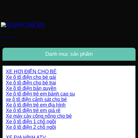
XE ĐẠP TRẺ EM
Danh mục sản phẩm
XE HƠI ĐIỆN CHO BÉ
Xe ô tô điện cho bé gái
Xe ô tô điện cho bé trai
Xe ô tô điện bản quyền
Xe ô tô điện trẻ em bánh cao su
xe ô tô điện cảnh sát cho bé
Xe ô tô điện trẻ em địa hình
Xe ô tô điện trẻ em giá rẻ
Xe máy cày công nông cho bé
Xe ô tô điện 1 chỗ ngồi
Xe ô tô điện 2 chỗ ngồi
XE ĐỊA HÌNH ATV