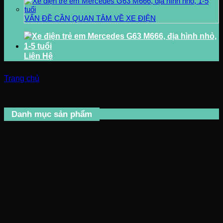
VẤN ĐỀ CẦN QUAN TÂM VỀ XE ĐIỆN
Liên Hệ
Trang chủ
/
Sản phẩm được gắn thẻ “666”
Danh mục sản phẩm