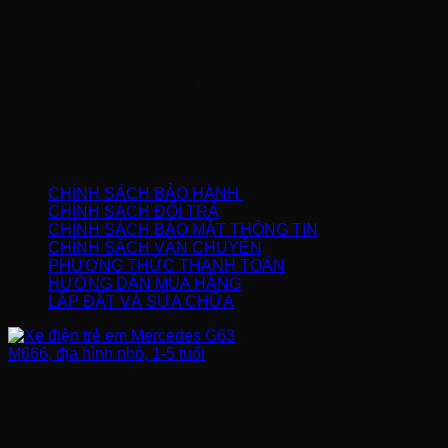
Sản phẩm
Tin tức
Vị trí cửa hàng
Liên hệ
Quà tặng chính hãng
CHÍNH SÁCH
CHÍNH SÁCH BẢO HÀNH
CHÍNH SÁCH ĐỔI TRẢ
CHÍNH SÁCH BẢO MẬT THÔNG TIN
CHÍNH SÁCH VẬN CHUYỂN
PHƯƠNG THỨC THANH TOÁN
HƯỚNG DẪN MUA HÀNG
LẮP ĐẶT VÀ SỬA CHỮA
FANPAGE