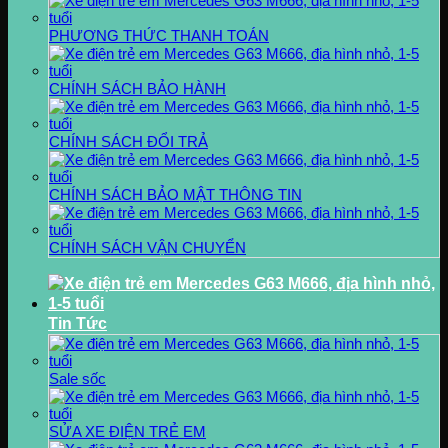
PHƯƠNG THỨC THANH TOÁN
CHÍNH SÁCH BẢO HÀNH
CHÍNH SÁCH ĐỔI TRẢ
CHÍNH SÁCH BẢO MẬT THÔNG TIN
CHÍNH SÁCH VẬN CHUYỂN
Tin Tức
Sale sốc
SỬA XE ĐIỆN TRẺ EM