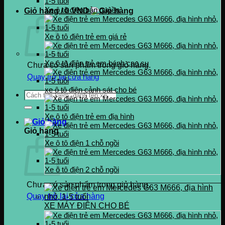
0937.222.487
Xe ô tô điện bản quyền
Giỏ hàng /
0
VND
Xe ô tô điện trẻ em giá rẻ
Xe ô tô điện trẻ em bánh cao su
Chưa có sản phẩm trong giỏ hàng.
Quay trở lại cửa hàng
xe ô tô điện cảnh sát cho bé
Tìm
kiếm:
Xe ô tô điện trẻ em địa hình
Giỏ hàng
Xe ô tô điện 1 chỗ ngồi
Xe ô tô điện 2 chỗ ngồi
Chưa có sản phẩm trong giỏ hàng.
Quay trở lại cửa hàng
XE MÁY ĐIỆN CHO BÉ